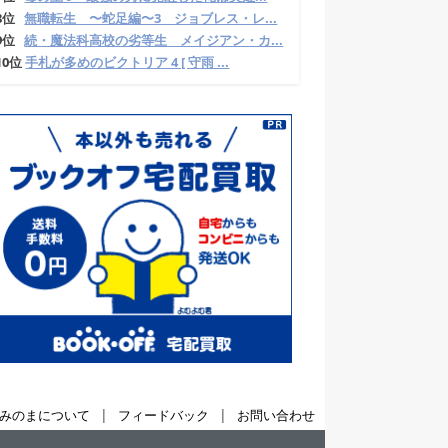
8位
無職転生 〜蛇足編〜3 ジョブレス・レ...
9位
続・魔法科高校の劣等生 メイジアン・カ...
10位
手札が多めのビクトリア 4 [ 守雨 ...
|
|
みのまについて
フィードバック
お問い合わせ