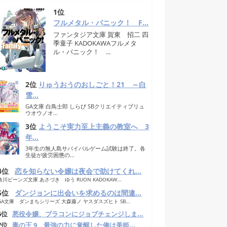
1位
フルメタル・パニック！ F...
ファンタジア文庫 賀東 招二 四
季童子 KADOKAWAフルメタ
ル・パニック！ ...
2位
りゅうおうのおしごと！21 ～白
雪...
GA文庫 白鳥士郎 しらび SBクリエイティブリュ
ウオウノオ...
3位
ようこそ実力至上主義の教室へ 3
年...
3年生の無人島サバイバルゲーム試験は終了。各
生徒が疲労困憊の...
4位
恋を知らない令嬢は夜会で助けてくれ...
角川ビーンズ文庫 あさづき ゆう RUON KADOKAW...
5位
ダンジョンに出会いを求めるのは間違...
GA文庫 ダンまちシリーズ 大森藤ノ ヤスダスズヒト SB...
6位
悪役令嬢、ブラコンにジョブチェンジしま...
7位
毒の王 9 最強の力に覚醒した俺は美姫...