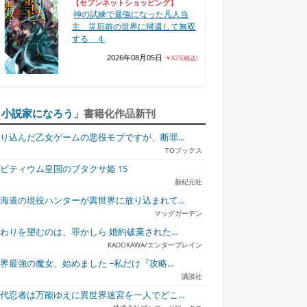
【セブンネットショッピング】
神の試練で最強になった凡人当
主、災厄前の世界に帰還して無双
する ４
2026年08月05日
￥825(税込)
「
小説家になろう
」書籍化作品新刊
り込んだ乙女ゲームの悪役モブですが、断罪...
TOブックス
ビティウム皇国のブタクサ姫 15
新紀元社
海道の現役ハンターが異世界に放り込まれて...
マッグガーデン
わりを望むのは、罪かしら 婚約破棄された...
KADOKAWA/エンターブレイン
界最強の魔女、始めました ~私だけ『攻略...
講談社
代忍者は万能ゆえに異世界迷宮を一人でどこ...