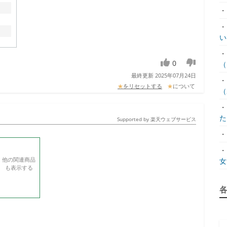
・
・
い
・
0
（.
最終更新 2025年07月24日
・
★
をリセットする
★
について
（2
・
た.
Supported by 楽天ウェブサービス
・
・
他の関連商品
女.
も表示する