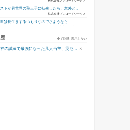
株式会社ブシロードワークス
ストが異世界の聖王子に転生したら、意外と...
株式会社ブシロードワークス
今世は長生きするつもりなのでさようなら
宇都宮ケーブルテレビ
ュリとエレナの森の相談所 ~付与の力であ...
履歴
全て削除
表示しない
一二三書房
神の試練で最強になった凡人当主、災厄...
才悪女は嘘を見破る2
一迅社
ラフォーおっさんはスローライフの夢を見る...
ホビージャパン
死神騎士様との間に双子を授かりました2
TOブックス
悪役令嬢、ブラコンにジョブチェンジします9
KADOKAWA/角川書店
本能寺から始める信長との天下統一8
KADOKAWA/アスキー・メディアワークス
様のドS!!~試練だらけのやり直しライフ...
夢中文庫