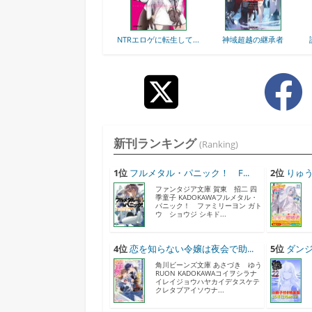
は星間国家の悪徳領
NTRエロゲに転生して...
神域超越の継承者
読者人気底
主...
っ.
新刊ランキング
(Ranking)
1位
フルメタル・パニック！ F...
2位
りゅう
ファンタジア文庫 賀東 招二 四
季童子 KADOKAWAフルメタル・
パニック！ ファミリーヨン ガト
ウ ショウジ シキド...
4位
恋を知らない令嬢は夜会で助...
5位
ダンジ
角川ビーンズ文庫 あさづき ゆう
RUON KADOKAWAコイヲシラナ
イレイジョウハヤカイデタスケテ
クレタブアイソウナ...