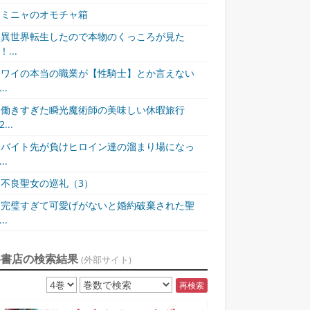
ミニャのオモチャ箱
異世界転生したので本物のくっころが見た
！...
ワイの本当の職業が【性騎士】とか言えない
..
働きすぎた瞬光魔術師の美味しい休暇旅行
...
バイト先が負けヒロイン達の溜まり場になっ
..
不良聖女の巡礼（3）
完璧すぎて可愛げがないと婚約破棄された聖
..
各書店の検索結果
(外部サイト)
再検索