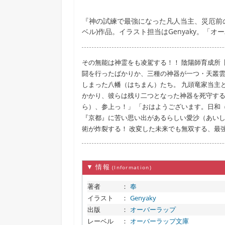
『神の試練で最強になった凡人当主、災厄前
ベル)作品。イラスト担当はGenyaky。「
その無能は神霊をも凌駕する！！ 陰陽師育成所
闘を行ったばかりか、三種の神器が一つ・天叢
しまった八幡（はちまん）たち。 九頭竜家当主
かかり、彼らは残り二つとなった神器を死守する
ら）、参上っ！」 「おはようございます。日和
『京都』に苦い思い出があるらしい愛沙（あいし
術が炸裂する！ 改変した未来でも無双する、最
▼ 情報
(Information)
著者
：
奉
イラスト
：
Genyaky
出版
：
オーバーラップ
レーベル
：
オーバーラップ文庫