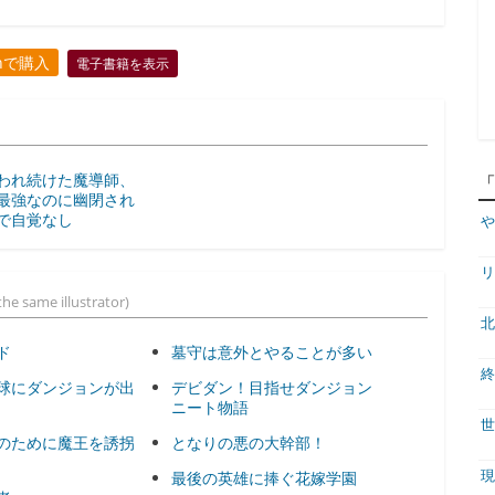
onで購入
電子書籍を表示
われ続けた魔導師、
最強なのに幽閉され
で自覚なし
や
リ
he same illustrator)
北
ド
墓守は意外とやることが多い
終
球にダンジョンが出
デビダン！目指せダンジョン
ニート物語
世
のために魔王を誘拐
となりの悪の大幹部！
現
最後の英雄に捧ぐ花嫁学園