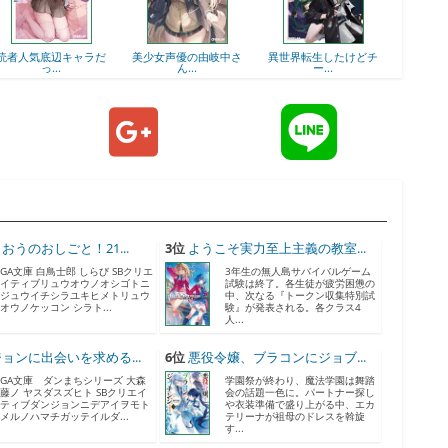
辺キャラだ
美少女声優の由岐中さ
異世界転生したけどチ
最強の吸血鬼は普通
..
ん...
ー...
生...
おうのおしごと！21...
3位
ようこそ実力至上主義の教室...
GA文庫 白鳥士郎 しらび SBクリエ
3年生の無人島サバイバルゲーム
イティブリュウオウノオシゴトニ
試験は終了。各生徒が疲労困憊の
ジュウイチシラユキヒメトリュウ
中、次なる『トークン収集特別試
オウノケッコン シラト...
験』が発表される。各クラス4
人...
ョンに出会いを求める...
6位
悪役令嬢、ブラコンにジョブ...
GA文庫 ダンまちシリーズ 大森
学園祭が終わり、魔法学園は舞踏
藤ノ ヤスダスズヒト SBクリエイ
会の話題一色に。パートナー探し
ティブダンジョンニデアイヲモト
や衣装準備で盛り上がる中、エカ
メルノハマチガッテイルダ...
テリーナが祖母のドレスを斡旋
す...