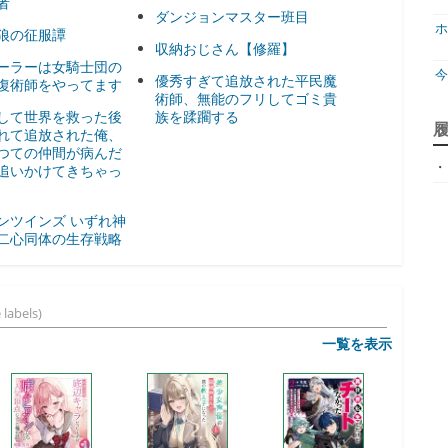
者
ダンジョンマスター班目
ホ
狼の征服譚
収納おじさん【修羅】
ーラーは女騎士団の
優秀すぎて追放された平民魔
復術師をやってます
術師、無能のフリしてゴミ貴
して世界を救った後
族を蹂躙する
ジ
れて追放された俺、
つての仲間が病んだ
・
天
追いかけてきちゃっ
ア
ンツインズ いずれ神
二心同体の生存戦略
 labels)
一覧を表示
神