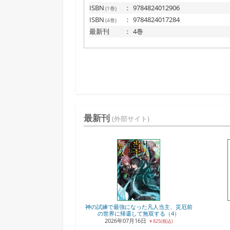
ISBN
：
9784824012906
(1巻)
ISBN
：
9784824017284
(4巻)
最新刊
：
4巻
最新刊
(外部サイト)
神の試練で最強になった凡人当主、災厄前
の世界に帰還して無双する（4）
2026年07月16日
￥825(税込)