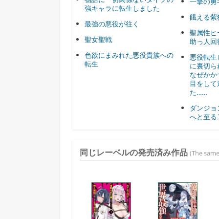
一撃の勇
強キャラに転生しました
餓える紫
最強の悪役が往く
聖属性ヒ
聖女聖戦
助っ人回
色欲にまみれた悪役貴族への
悪役転生
転生
に裏切ら
なぜかか
目をして
た……
ダンジョ
へと至る
同じレーベルの発売済み作品
(The same