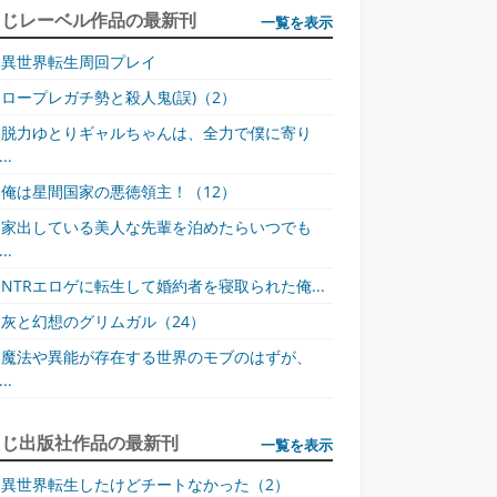
同じレーベル作品の最新刊
一覧を表示
異世界転生周回プレイ
ロープレガチ勢と殺人鬼(誤)（2）
脱力ゆとりギャルちゃんは、全力で僕に寄り
..
俺は星間国家の悪徳領主！（12）
家出している美人な先輩を泊めたらいつでも
..
NTRエロゲに転生して婚約者を寝取られた俺...
灰と幻想のグリムガル（24）
魔法や異能が存在する世界のモブのはずが、
..
同じ出版社作品の最新刊
一覧を表示
異世界転生したけどチートなかった（2）