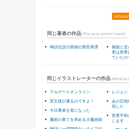
Amaz
同じ著者の作品
(The same author's work)
神話伝説の英雄の異世界譚
無能と言
実は世界
ていたの
同じイラストレーターの作品
(Work by t
アルゲートオンライン
レジェン
冥王様が通るのですよ！
あの日地
現した
今日勇者を首になった
世界平和
魔術の果てを求める大魔術師
します
物語に一切関係ないタイプの