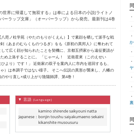
の世界に帰還して無双する』は奉による日本の小説(ライトノ
・
オーバーラップ文庫」（オーバーラップ）から発売。最新刊は4巻
・
・
【八咫ノ杜学苑（やたのもりがくえん）】で素顔を晒して派手な戦
か.
雲剣（あまのむらくものつるぎ）をも《原初の異邦人》に奪われて
として広く顔が知られたことを契機に、京都五摂家から遠征要請が
・
ため上洛することに。 「じゃーん！ 近衛星來（このえせい
・
（ひより）です！」 近衛家の双子を案内人に市内を巡回するも、
ヤ.
ゃ）は本調子ではない様子。 そこへ伝説の異形が襲来し、八幡の
強のやり直し×成り上がり陰陽師譚、第4巻！
・
・
・
▼ 言語
(Language)
裏.
kamino shirende saikyouni natta
Japanese
：
bonjin toushu saiyakumaeno sekaini
kikanshite musousuru
・