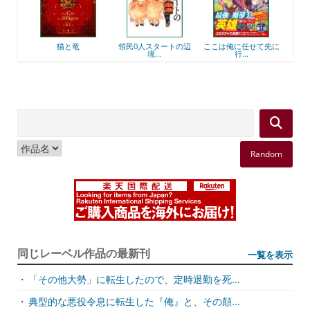
猫と竜
領民0人スタートの辺
ここは俺に任せて先に
最強出涸らし皇子の
境...
行...
躍...
Random
同じレーベル作品の最新刊
一覧を表示
・
「その他大勢」に転生したので、定時退勤を死...
・
典型的な悪役令息に転生した『俺』と、その顛...