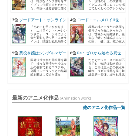
は、特別なインク作りをエ
ン。現地の石工の大番頭・
イゾウに依頼するためだっ
イグニスの技にロマンを感
た。帝国へ送る密書に使う
じてわくわくのアレンだっ
と...
た...
3位
ソードアート・オンライン
4位
ロード・エルメロイII世
2...
の...
「初めてお目にかかりま
極寒の地ヒマラヤの氷崖を
す、エオライン・ハーレン
登り切った先にあったの
ツさま」 ユージオによく
は、世界から隔離され、巨
似た面影を持つ男・エオラ
大な『針』が睥睨するシャ
インは、陰謀と戦乱渦巻く
の国。 蝶、虎、蛇の三人
《...
の...
5位
悪役令嬢はシングルマザー
6位
Re：ゼロから始める異世
に...
界...
国外追放された元公爵令嬢
たとえナツキ・スバルが不
で、様々な事情から今は女
在でも、物語は動き続け
王の養女であるエステル。
る。これは主人公の視点を
公爵フレデリックとの結婚
離れ、リゼロ世界を描く短
式を間近に控えた彼女
編集第十四弾。綴られる此
は、...
度...
最新のアニメ化作品
(Animation work)
他のアニメ化作品一覧