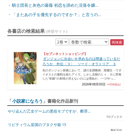
・
騎士団長と灰色の薔薇 初恋を諦めた没落令嬢...
・
「またあの子を優先するのですか？」と言うの...
各書店の検索結果
(外部サイト)
再検索
【セブンネットショッピング】
ダンジョンに出会いを求めるのは間違っているだ
ろうか 外伝〔３〕 ソード・オラトリア ３
先のダンジョン探索において、謎の女調教師、階層主・ウダ
イオスとの激戦を経たアイズ。しかし念願のＬｖ．６に昇格
した“剣姫”の表情が冴えないのには理由が。一つ?やっ...
2026年08月05日
￥858(税込)
「
小説家になろう
」書籍化作品新刊
やり込んだ乙女ゲームの悪役モブですが、断罪...
TOブックス
リビティウム皇国のブタクサ姫 15
新紀元社