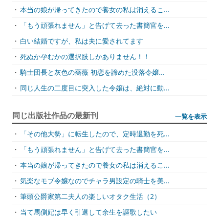
・
本当の娘が帰ってきたので養女の私は消えるこ...
・
「もう頑張れません」と告げて去った書簡官を...
・
白い結婚ですが、私は夫に愛されてます
・
死ぬか孕むかの選択肢しかありません！！
・
騎士団長と灰色の薔薇 初恋を諦めた没落令嬢...
・
同じ人生の二度目に突入した令嬢は、絶対に動...
同じ出版社作品の最新刊
一覧を表示
・
「その他大勢」に転生したので、定時退勤を死...
・
「もう頑張れません」と告げて去った書簡官を...
・
本当の娘が帰ってきたので養女の私は消えるこ...
・
気楽なモブ令嬢なのでチャラ男設定の騎士を美...
・
筆頭公爵家第二夫人の楽しいオタク生活（2）
・
当て馬側妃は早く引退して余生を謳歌したい