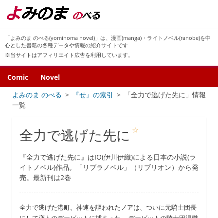
「よみのま のべる(yominoma novel)」は、漫画(manga)・ライトノベル(ranobe)を中
心とした書籍の各種データや情報の紹介サイトです
※当サイトはアフィリエイト広告を利用しています。
Comic
Novel
よみのま のべる
『せ』の索引
「全力で逃げた先に」情報
一覧
☆
全力で逃げた先に
『全力で逃げた先に』はIO(伊川伊織)による日本の小説(ラ
イトノベル)作品。「リブラノベル」（リブリオン）から発
売。最新刊は2巻
全力で逃げた港町。神速を謳われたノアは、ついに元騎士団長