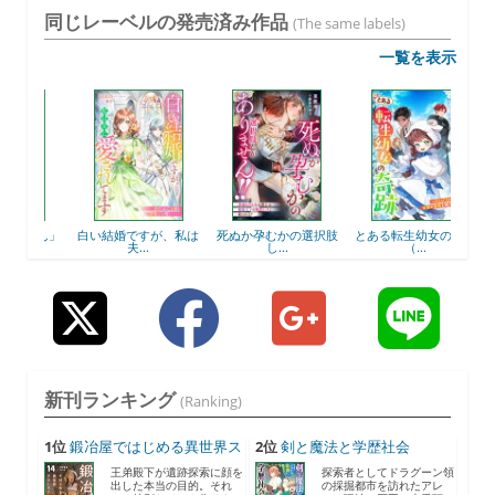
同じレーベルの発売済み作品
(The same labels)
一覧を表示
せん」
白い結婚ですが、私は
死ぬか孕むかの選択肢
とある転生幼女の奇跡
私を
夫...
し...
（...
新刊ランキング
(Ranking)
1位
鍛冶屋ではじめる異世界ス
2位
剣と魔法と学歴社会
ロ...
8 〜...
王弟殿下が遺跡探索に顔を
探索者としてドラグーン領
出した本当の目的。それ
の採掘都市を訪れたアレ