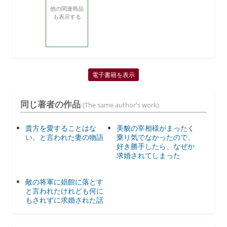
他の関連商品
も表示する
電子書籍を表示
同じ著者の作品
(The same author's work)
貴方を愛することはな
美貌の宰相様がまったく
い。と言われた妻の物語
乗り気でなかったので、
好き勝手したら、なぜか
求婚されてしまった
敵の将軍に娼館に落とす
と言われたけれども何に
もされずに求婚された話