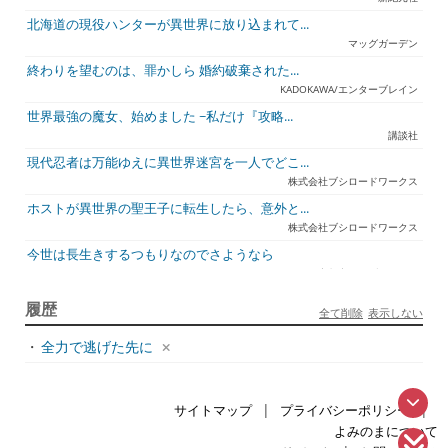
北海道の現役ハンターが異世界に放り込まれて...
マッグガーデン
終わりを望むのは、罪かしら 婚約破棄された...
KADOKAWA/エンターブレイン
世界最強の魔女、始めました ~私だけ『攻略...
講談社
現代忍者は万能ゆえに異世界迷宮を一人でどこ...
株式会社ブシロードワークス
ホストが異世界の聖王子に転生したら、意外と...
株式会社ブシロードワークス
今世は長生きするつもりなのでさようなら
宇都宮ケーブルテレビ
ジュリとエレナの森の相談所 ~付与の力であ...
履歴
全て削除
表示しない
一二三書房
・
全力で逃げた先に
天才悪女は嘘を見破る2
一迅社
アラフォーおっさんはスローライフの夢を見る...
|
|
サイトマップ
プライバシーポリシー
ホビージャパン
よみのまについて
死神騎士様との間に双子を授かりました2