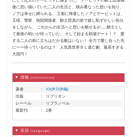
にして恋人のデービットに捕まった。 デービットの騎士団退職
後に思い描いていた二人の生活と、積み重なった想いを知り、
ノアは幸せに縛られる。 王都に帰還したノアとデービットは、
王様、警察、病院関係者、騎士団員の前で嬉し恥ずかしい告白
をしながら、 これからの生活へと想いを馳せるが……騎士とし
て最後の戦いが待っていた。 そして始まる戦場デート！？ 愛
する二人の前に立ちはだかる敵はいない！ 全力で愛し合った先
にーー待っているのは？ 人気異世界ＢＬ逃亡劇、最高すぎる
大団円！
▼ 情報
(Information)
著者
：
IO(伊川伊織)
出版
：
リブリオン
レーベル
：
リブラノベル
最新刊
：
2巻
▼ 言語
(Language)