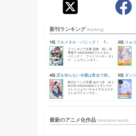
新刊ランキング
(Ranking)
1位
フルメタル・パニック！ F...
2位
りゅう
ファンタジア文庫 賀東 招二 四
季童子 KADOKAWAフルメタル・
パニック！ ファミリーヨン ガト
ウ ショウジ シキド...
4位
恋を知らない令嬢は夜会で助...
5位
ダンジ
角川ビーンズ文庫 あさづき ゆう
RUON KADOKAWAコイヲシラナ
イレイジョウハヤカイデタスケテ
クレタブアイソウナ...
最新のアニメ化作品
(Animation work)