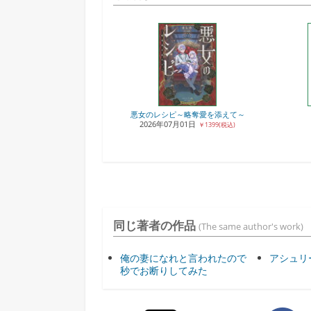
悪女のレシピ～略奪愛を添えて～
2026年07月01日
￥1399(税込)
同じ著者の作品
(The same author's work)
俺の妻になれと言われたので
アシュリ
秒でお断りしてみた