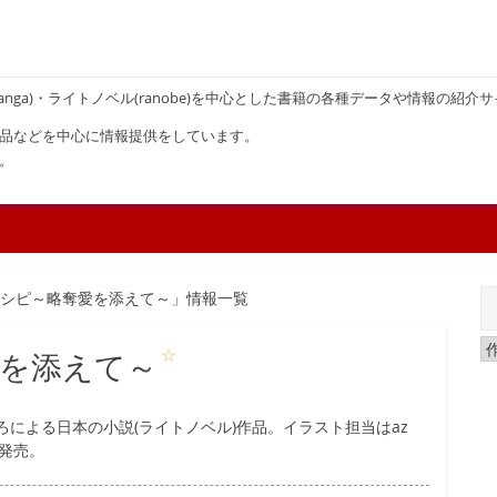
画(manga)・ライトノベル(ranobe)を中心とした書籍の各種データや情報の紹介
品などを中心に情報提供をしています。
。
レシピ～略奪愛を添えて～」情報一覧
☆
愛を添えて～
による日本の小説(ライトノベル)作品。イラスト担当はaz
ら発売。