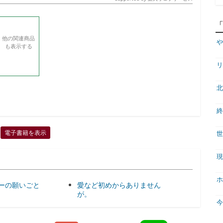
他の関連商品
や
も表示する
リ
北
終
電子書籍を表示
世
現
ホ
ーの願いごと
愛など初めからありません
が。