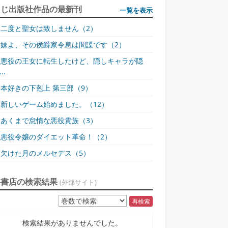
同じ出版社作品の最新刊
一覧を表示
二度と聖女は致しません（2）
妹よ、その侯爵家令息は間諜です（2）
悪役の王女に転生したけど、隠しキャラが隠
..
本好きの下剋上 第三部（9）
新しいゲーム始めました。（12）
あくまで怠惰な悪役貴族（3）
悪役令嬢のダイエット革命！（2）
欠けた月のメルセデス（5）
各書店の検索結果
(外部サイト)
再検索
検索結果がありませんでした。