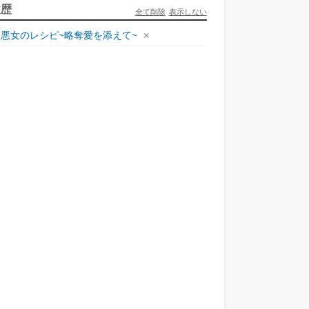
ュリとエレナの森の相談所 ~付与の力であ...
履歴
全て削除
表示しない
一二三書房
悪女のレシピ~略奪愛を添えて~
才悪女は嘘を見破る2
一迅社
ラフォーおっさんはスローライフの夢を見る...
ホビージャパン
死神騎士様との間に双子を授かりました2
TOブックス
悪役令嬢、ブラコンにジョブチェンジします9
KADOKAWA/角川書店
本能寺から始める信長との天下統一8
KADOKAWA/アスキー・メディアワークス
様のドS!!~試練だらけのやり直しライフ...
夢中文庫