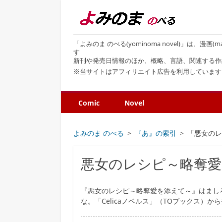
「よみのま のべる(yominoma novel)」は、漫
す
新刊や発売日情報のほか、概略、言語、関連する作
※当サイトはアフィリエイト広告を利用しています
Comic
Novel
よみのま のべる
『あ』の索引
「悪女の
悪女のレシピ～略奪
『悪女のレシピ～略奪愛を添えて～』はましろ
な。「Celicaノベルス」（TOブックス）か