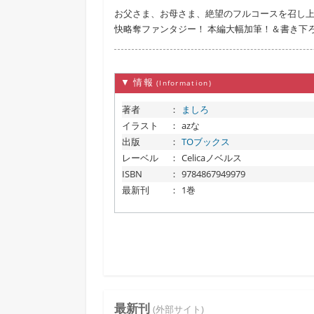
お父さま、お母さま、絶望のフルコースを召し上
快略奪ファンタジー！ 本編大幅加筆！＆書き下
▼ 情報
(Information)
著者
：
ましろ
イラスト
：
azな
出版
：
TOブックス
レーベル
：
Celicaノベルス
ISBN
：
9784867949979
最新刊
：
1巻
最新刊
(外部サイト)