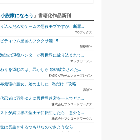
「
小説家になろう
」書籍化作品新刊
り込んだ乙女ゲームの悪役モブですが、断罪...
TOブックス
ビティウム皇国のブタクサ姫 15
新紀元社
海道の現役ハンターが異世界に放り込まれて...
マッグガーデン
わりを望むのは、罪かしら 婚約破棄された...
KADOKAWA/エンターブレイン
界最強の魔女、始めました ~私だけ『攻略...
講談社
代忍者は万能ゆえに異世界迷宮を一人でどこ...
株式会社ブシロードワークス
ストが異世界の聖王子に転生したら、意外と...
株式会社ブシロードワークス
今世は長生きするつもりなのでさようなら
宇都宮ケーブルテレビ