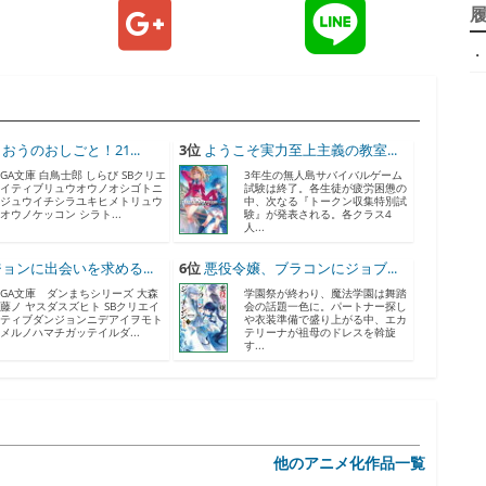
ジ
・
天
ア
おうのおしごと！21...
3位
ようこそ実力至上主義の教室...
GA文庫 白鳥士郎 しらび SBクリエ
3年生の無人島サバイバルゲーム
イティブリュウオウノオシゴトニ
試験は終了。各生徒が疲労困憊の
ジュウイチシラユキヒメトリュウ
中、次なる『トークン収集特別試
オウノケッコン シラト...
験』が発表される。各クラス4
人...
ョンに出会いを求める...
6位
悪役令嬢、ブラコンにジョブ...
GA文庫 ダンまちシリーズ 大森
学園祭が終わり、魔法学園は舞踏
神
藤ノ ヤスダスズヒト SBクリエイ
会の話題一色に。パートナー探し
ティブダンジョンニデアイヲモト
や衣装準備で盛り上がる中、エカ
メルノハマチガッテイルダ...
テリーナが祖母のドレスを斡旋
す...
他のアニメ化作品一覧