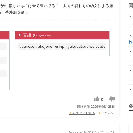
がれ 欲しいものは全て奪い取る！ 孤高の切れもの幼女による痛
ろし番外編収録！
・
・
▼ 言語
・
(Language)
れ.
Japanese
：
akujono reshipi ryakudatsuaiwo soete
・
・
・
・
・
0
最終更新 2026年06月28日
★
をリセットする
★
について
Supported by 楽天ウェブサービス