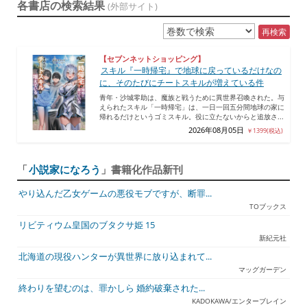
各書店の検索結果
(外部サイト)
再検索
【セブンネットショッピング】
スキル『一時帰宅』で地球に戻っているだけなの
に、そのたびにチートスキルが増えている件
青年・沙城零助は、魔族と戦うために異世界召喚された。与
えられたスキル「一時帰宅」は、一日一回五分間地球の家に
帰れるだけというゴミスキル。役に立たないからと追放さ...
2026年08月05日
￥1399(税込)
「
小説家になろう
」書籍化作品新刊
やり込んだ乙女ゲームの悪役モブですが、断罪...
TOブックス
リビティウム皇国のブタクサ姫 15
新紀元社
北海道の現役ハンターが異世界に放り込まれて...
マッグガーデン
終わりを望むのは、罪かしら 婚約破棄された...
KADOKAWA/エンターブレイン