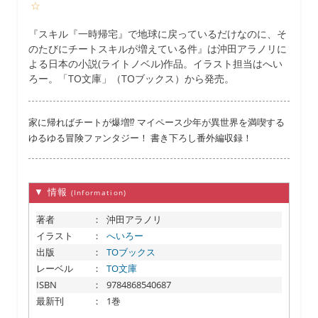
☆
『スキル『一時帰宅』で地球に戻っているだけなのに、そ
のたびにチートスキルが増えている件』は沖田アラノリに
よる日本の小説(ライトノベル)作品。イラスト担当はへい
ろー。「TO文庫」（TOブックス）から発売。
家に帰ればチートが爆増⁉ マイペース少年が異世界を満喫する
ゆるゆる冒険ファンタジー！ 書き下ろし番外編収録！
▼ 情報
(Information)
著者
：
沖田アラノリ
イラスト
：
へいろー
出版
：
TOブックス
レーベル
：
TO文庫
ISBN
：
9784868540687
最新刊
：
1巻