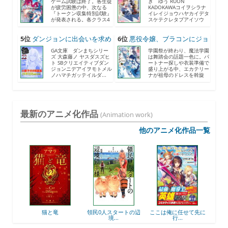
ゲーム試験は終了。各生徒
き ゆう RUON
が疲労困憊の中、次なる
KADOKAWAコイヲシラナ
『トークン収集特別試験』
イレイジョウハヤカイデタ
が発表される。各クラス4
スケテクレタブアイソウ
人...
ナ...
5位
ダンジョンに出会いを求め
6位
悪役令嬢、ブラコンにジョ
る...
ブ...
GA文庫 ダンまちシリー
学園祭が終わり、魔法学園
ズ 大森藤ノ ヤスダスズヒ
は舞踏会の話題一色に。パ
ト SBクリエイティブダン
ートナー探しや衣装準備で
ジョンニデアイヲモトメル
盛り上がる中、エカテリー
ノハマチガッテイルダ...
ナが祖母のドレスを斡旋
す...
最新のアニメ化作品
(Animation work)
他のアニメ化作品一覧
後衛
猫と竜
領民0人スタートの辺
ここは俺に任せて先に
最強
境...
行...