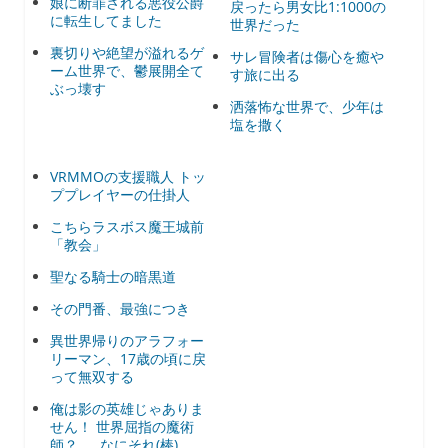
娘に断罪される悪役公爵
戻ったら男女比1:1000の
に転生してました
世界だった
裏切りや絶望が溢れるゲ
サレ冒険者は傷心を癒や
ーム世界で、鬱展開全て
す旅に出る
ぶっ壊す
洒落怖な世界で、少年は
塩を撒く
VRMMOの支援職人 トッ
ププレイヤーの仕掛人
こちらラスボス魔王城前
「教会」
聖なる騎士の暗黒道
その門番、最強につき
異世界帰りのアラフォー
リーマン、17歳の頃に戻
って無双する
俺は影の英雄じゃありま
せん！ 世界屈指の魔術
師？……なにそれ(棒)