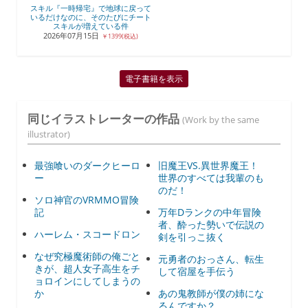
スキル『一時帰宅』で地球に戻って
いるだけなのに、そのたびにチート
スキルが増えている件
2026年07月15日
￥1399(税込)
電子書籍を表示
同じイラストレーターの作品
(Work by the same
illustrator)
最強喰いのダークヒーロ
旧魔王VS.異世界魔王！
ー
世界のすべては我輩のも
のだ！
ソロ神官のVRMMO冒険
記
万年Dランクの中年冒険
者、酔った勢いで伝説の
ハーレム・スコードロン
剣を引っこ抜く
なぜ究極魔術師の俺ごと
元勇者のおっさん、転生
きが、超人女子高生をチ
して宿屋を手伝う
ョロインにしてしまうの
か
あの鬼教師が僕の姉にな
るんですか？