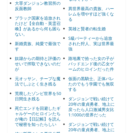
大罪ダンジョン教習所の
反面教師
異世界最高の貴族、ハー
レムを増やすほど強くな
ブラック国家を追放され
る
たけど【全自動・英霊召
喚】があるから何も困ら
英雄と賢者の転生婚
ない。
S級パーティーから追放
新婚貴族、純愛で最強で
された狩人、実は世界最
す
強
奴隷からの期待と評価の
路地裏で拾った女の子が
せいで搾取できないのだ
バッドエンド後の乙女ゲ
が
ームのヒロインだった件
元オッサン、チープな魔
仮面の黒騎士。正体バレ
法でしぶとく生き残る
たのでもう学園でも無双
する
荒廃したゾンビ世界を50
日間生き残る
ダンジョンで戦い続けて
20年の童貞勇者、地上に
死亡エンドを回避したギ
戻ったら人口激減男女比
ャルゲーのヒロインたち
1:1000の世界だった
が俺の【日記帳】を読ん
で秘密を知ったらしい
ダンジョンで戦い続けて
20年の童貞勇者、地上に