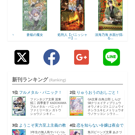
？いい
蒼焔の魔女
処刑人【パニッシャ
淡海乃海 水面が揺れ
天才
ー】...
る...
新刊ランキング
(Ranking)
1位
フルメタル・パニック！
2位
りゅうおうのおしごと！
F...
21...
ファンタジア文庫 賀東
GA文庫 白鳥士郎 しらび
招二 四季童子 KADOKAWA
SBクリエイティブリュウ
フルメタル・パニック！
オウノオシゴトニジュウイ
ファミリーヨン ガトウ
チシラユキヒメトリュウオ
ショウジ シキド...
ウノケッコン シラト...
3位
ようこそ実力至上主義の教
4位
恋を知らない令嬢は夜会で
室...
助...
3年生の無人島サバイバル
角川ビーンズ文庫 あさづ