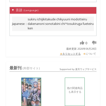
▼ 言語
(Language)
sukiru ichijikitakude chikyuuni modotteiru
Japanese
：
dakenanoni sonotabini chi^tosukiruga fueteiru
ken
0
最終更新 2026年06月28日
★
をリセットする
★
について
最新刊
(外部サイト)
Supported by 楽天ウェブサービス
他の関連商品
も表示する