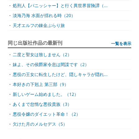
・
処刑人【パニッシャー】と行く異世界冒険譚（...
・
淡海乃海 水面が揺れる時（20）
・
天才エルフの錬金ぶらり旅
同じ出版社作品の最新刊
一覧を表示
・
二度と聖女は致しません（2）
・
妹よ、その侯爵家令息は間諜です（2）
・
悪役の王女に転生したけど、隠しキャラが隠れ...
・
本好きの下剋上 第三部（9）
・
新しいゲーム始めました。（12）
・
あくまで怠惰な悪役貴族（3）
・
悪役令嬢のダイエット革命！（2）
・
欠けた月のメルセデス（5）