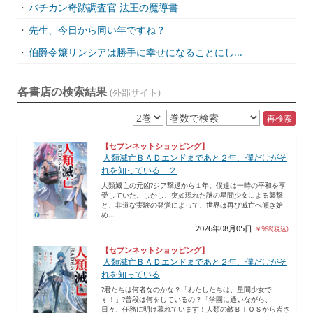
・
バチカン奇跡調査官 法王の魔導書
・
先生、今日から同い年ですね？
・
伯爵令嬢リンシアは勝手に幸せになることにし...
各書店の検索結果
(外部サイト)
再検索
【セブンネットショッピング】
人類滅亡ＢＡＤエンドまであと２年、僕だけがそ
れを知っている ２
人類滅亡の元凶?ジア撃退から１年。僕達は一時の平和を享
受していた。しかし、突如現れた謎の星間少女による襲撃
と、非道な実験の発覚によって、世界は再び滅亡へ傾き始
め...
2026年08月05日
￥968(税込)
【セブンネットショッピング】
人類滅亡ＢＡＤエンドまであと２年、僕だけがそ
れを知っている
?君たちは何者なのかな？「わたしたちは、星間少女で
す！」?普段は何をしているの？「学園に通いながら、
日々、任務に明け暮れています！人類の敵ＢＩＯＳから皆さ