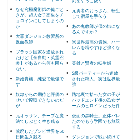
剣を引っこ抜く
なぜ究極魔術師の俺ごと
元勇者のおっさん、転生
きが、超人女子高生をチ
して宿屋を手伝う
ョロインにしてしまうの
か
あの鬼教師が僕の姉にな
るんですか？
大罪ダンジョン教習所の
反面教師
異世界最高の貴族、ハー
レムを増やすほど強くな
ブラック国家を追放され
る
たけど【全自動・英霊召
喚】があるから何も困ら
英雄と賢者の転生婚
ない。
S級パーティーから追放
新婚貴族、純愛で最強で
された狩人、実は世界最
す
強
奴隷からの期待と評価の
路地裏で拾った女の子が
せいで搾取できないのだ
バッドエンド後の乙女ゲ
が
ームのヒロインだった件
元オッサン、チープな魔
仮面の黒騎士。正体バレ
法でしぶとく生き残る
たのでもう学園でも無双
する
荒廃したゾンビ世界を50
日間生き残る
ダンジョンで戦い続けて