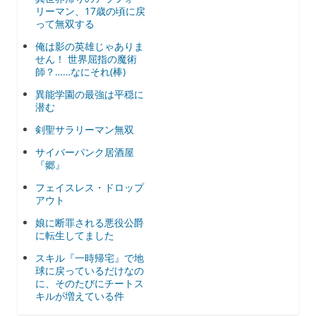
リーマン、17歳の頃に戻
って無双する
俺は影の英雄じゃありま
せん！ 世界屈指の魔術
師？……なにそれ(棒)
異能学園の最強は平穏に
潜む
剣聖サラリーマン無双
サイバーパンク居酒屋
『郷』
フェイスレス・ドロップ
アウト
娘に断罪される悪役公爵
に転生してました
スキル『一時帰宅』で地
球に戻っているだけなの
に、そのたびにチートス
キルが増えている件