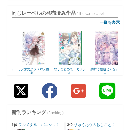
同じレーベルの発売済み作品
(The same labels)
一覧を表示
貴族を
モブ少女がラスボス魔
双子まとめて『カノジ
禁断で禁断じゃないち
ファ
女...
ョ...
ょ...
新刊ランキング
(Ranking)
1位
フルメタル・パニック！
2位
りゅうおうのおしごと！
F...
21...