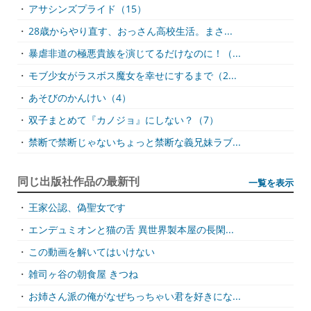
・
アサシンズプライド（15）
・
28歳からやり直す、おっさん高校生活。まさ...
・
暴虐非道の極悪貴族を演じてるだけなのに！（...
・
モブ少女がラスボス魔女を幸せにするまで（2...
・
あそびのかんけい（4）
・
双子まとめて『カノジョ』にしない？（7）
・
禁断で禁断じゃないちょっと禁断な義兄妹ラブ...
同じ出版社作品の最新刊
一覧を表示
・
王家公認、偽聖女です
・
エンデュミオンと猫の舌 異世界製本屋の長閑...
・
この動画を解いてはいけない
・
雑司ヶ谷の朝食屋 きつね
・
お姉さん派の俺がなぜちっちゃい君を好きにな...