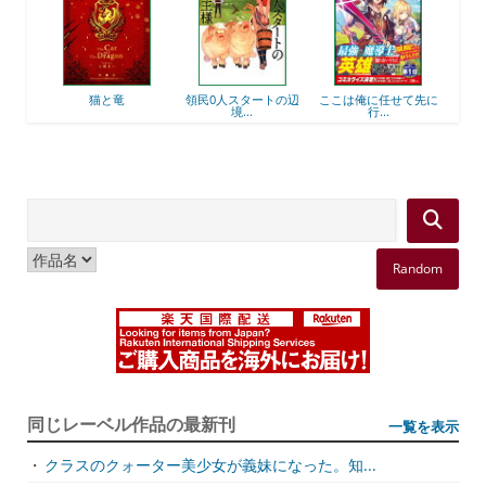
衛
猫と竜
領民0人スタートの辺
ここは俺に任せて先に
最強
境...
行...
Random
同じレーベル作品の最新刊
一覧を表示
・
クラスのクォーター美少女が義妹になった。知...