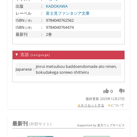
出版
：
KADOKAWA
レーベル
：
富士見ファンタジア文庫
ISBN
：
9784040762562
(1巻)
ISBN
：
9784040764474
(2巻)
最新刊
：
2巻
▼ 言語
(Language)
jinrui metsubou baddoendomade ato ninen,
Japanese
：
bokudakega sorewo shitteiru
0
最終更新 2025年12月27日
★
をリセットする
★
について
最新刊
(外部サイト)
Supported by 楽天ウェブサービス