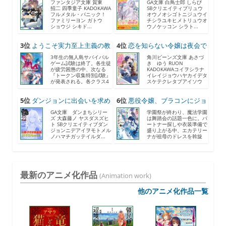
ファンタジア文庫 賀東
GA文庫 白鳥士郎 しらび
招二 四季童子 KADOKAWA
SBクリエイティブリュウ
フルメタル・パニック！
オウノオシゴトニジュウイ
ファミリーヨン ガトウ
チシラユキヒメトリュウオ
ショウジ シキド...
ウノケッコン シラト...
3位
ようこそ実力至上主義の教
4位
恋を知らない令嬢は夜会で
室...
助...
3年生の無人島サバイバル
角川ビーンズ文庫 あさづ
ゲーム試験は終了。各生徒
き ゆう RUON
が疲労困憊の中、次なる
KADOKAWAコイヲシラナ
『トークン収集特別試験』
イレイジョウハヤカイデタ
が発表される。各クラス4
スケテクレタブアイソウ
人...
ナ...
5位
ダンジョンに出会いを求め
6位
悪役令嬢、ブラコンにジョ
る...
ブ...
GA文庫 ダンまちシリー
学園祭が終わり、魔法学園
ズ 大森藤ノ ヤスダスズヒ
は舞踏会の話題一色に。パ
ト SBクリエイティブダン
ートナー探しや衣装準備で
ジョンニデアイヲモトメル
盛り上がる中、エカテリー
ノハマチガッテイルダ...
ナが祖母のドレスを斡旋
す...
最新のアニメ化作品
(Animation work)
他のアニメ化作品一覧