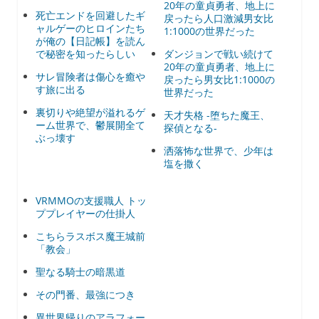
20年の童貞勇者、地上に
死亡エンドを回避したギ
戻ったら人口激減男女比
ャルゲーのヒロインたち
1:1000の世界だった
が俺の【日記帳】を読ん
で秘密を知ったらしい
ダンジョンで戦い続けて
20年の童貞勇者、地上に
サレ冒険者は傷心を癒や
戻ったら男女比1:1000の
す旅に出る
世界だった
裏切りや絶望が溢れるゲ
天才失格 -堕ちた魔王、
ーム世界で、鬱展開全て
探偵となる-
ぶっ壊す
洒落怖な世界で、少年は
塩を撒く
VRMMOの支援職人 トッ
ププレイヤーの仕掛人
こちらラスボス魔王城前
「教会」
聖なる騎士の暗黒道
その門番、最強につき
異世界帰りのアラフォー