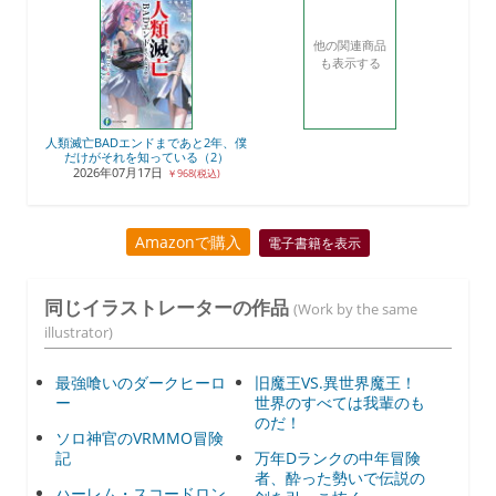
他の関連商品
も表示する
人類滅亡BADエンドまであと2年、僕
だけがそれを知っている（2）
2026年07月17日
￥968(税込)
Amazonで購入
電子書籍を表示
同じイラストレーターの作品
(Work by the same
illustrator)
最強喰いのダークヒーロ
旧魔王VS.異世界魔王！
ー
世界のすべては我輩のも
のだ！
ソロ神官のVRMMO冒険
記
万年Dランクの中年冒険
者、酔った勢いで伝説の
ハーレム・スコードロン