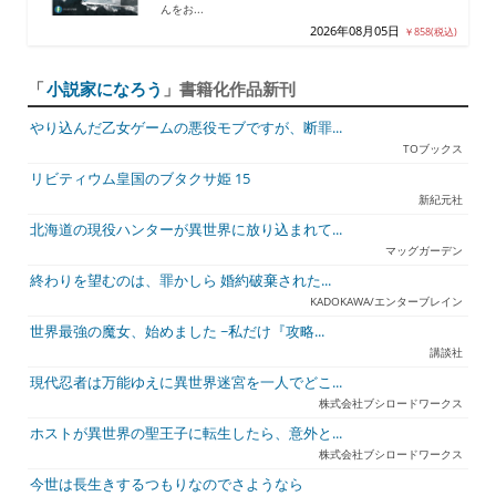
んをお...
2026年08月05日
￥858(税込)
「
小説家になろう
」書籍化作品新刊
やり込んだ乙女ゲームの悪役モブですが、断罪...
TOブックス
リビティウム皇国のブタクサ姫 15
新紀元社
北海道の現役ハンターが異世界に放り込まれて...
マッグガーデン
終わりを望むのは、罪かしら 婚約破棄された...
KADOKAWA/エンターブレイン
世界最強の魔女、始めました ~私だけ『攻略...
講談社
現代忍者は万能ゆえに異世界迷宮を一人でどこ...
株式会社ブシロードワークス
ホストが異世界の聖王子に転生したら、意外と...
株式会社ブシロードワークス
今世は長生きするつもりなのでさようなら