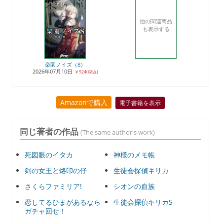
他の関連商品
も表示する
楽園ノイズ（8）
2026年07月10日
￥924(税込)
Amazonで購入
電子書籍を表示
同じ著者の作品
(The same author's work)
死図眼のイタカ
神様のメモ帳
剣の女王と烙印の仔
生徒会探偵キリカ
さくらファミリア!
シオンの血族
恋してるひまがあるなら
生徒会探偵キリカS
ガチャ回せ！