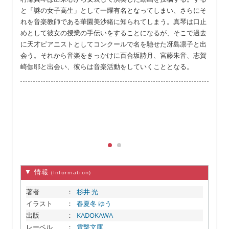
と「謎の女子高生」として一躍有名となってしまい、さらにそ
れを音楽教師である華園美沙緒に知られてしまう。真琴は口止
めとして彼女の授業の手伝いをすることになるが、そこで過去
に天才ピアニストとしてコンクールで名を馳せた冴島凛子と出
会う。それから音楽をきっかけに百合坂詩月、宮藤朱音、志賀
崎伽耶と出会い、彼らは音楽活動をしていくこととなる。
▼ 情報
(Information)
著者
：
杉井 光
イラスト
：
春夏冬 ゆう
出版
：
KADOKAWA
レーベル
：
電撃文庫