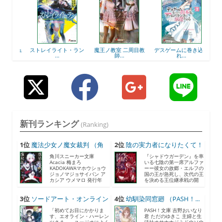
ーチュ
ストレイライト・ラン
魔王ノ教室 二周目教
デスゲームに巻き込ま
ヤエ
...
師...
れ...
新刊ランキング
(Ranking)
1位
魔法少女ノ魔女裁判 （角
2位
陰の実力者になりたくて！
川...
...
角川スニーカー文庫
『シャドウガーデン』を率
Acacia 梅まろ
いる七陰の第一席アルファ
KADOKAWAマホウショウ
ーー彼女の故郷・エルフの
ジョノマジョサイバン ア
国の王が急死し、次代の王
カシア ウメマロ 発行年
を決める王位継承戦の開
月...
催...
3位
ソードアート・オンライン
4位
幼馴染同窓廻 （PASH！...
2...
「初めてお目にかかりま
PASH！文庫 吉野おいなり
す、エオライン・ハーレン
君 ただのゆきこ 主婦と生