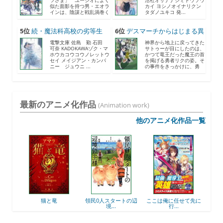
ツさま」 ユージオによく
活社オサナナジミドウソウ
似た面影を持つ男・エオラ
カイ ヨシノオイナリクン
インは、陰謀と戦乱渦巻く
タダノユキコ 発...
《...
5位
続・魔法科高校の劣等生
6位
デスマーチからはじまる異
メ...
世...
電撃文庫 佐島 勤 石田
神界から地上に戻ってきた
可奈 KADOKAWAゾク・マ
サトゥーが目にしたのは、
ホウカコウコウノレットウ
かつて竜王だった魔王の首
セイ メイジアン・カンパ
を掲げる勇者リクの姿。そ
ニー ジュウニ ...
の事件をきっかけに、勇
者...
最新のアニメ化作品
(Animation work)
他のアニメ化作品一覧
後衛
猫と竜
領民0人スタートの辺
ここは俺に任せて先に
最強
境...
行...