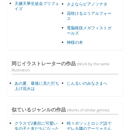
天嬢天華生徒会プリフェ
さよならピアノソナタ
イズ
花咲けるエリアルフォー
ス
電脳格技メガフィストガ
ールズ
神様の本
同じイラストレーターの作品
(Work by the same
illustrator)
あの夏、最後に見た打ち
じんるいのみなさまへ
上げ花火は
似ているジャンルの作品
(Works of similar genres)
クラスで2番目に可愛い
時々ボソッとロシア語で
女の子と友だちになった
デレる隣のアーリャさん