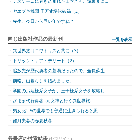
・
デスゲームに巻き込まれた山本さん、気ままに...
・
ヤエブキ機関 千万丈塔踏破録（2）
・
先生、今日から同い年ですね？
同じ出版社作品の最新刊
一覧を表示
・
異世界旅はニワトリスと共に（3）
・
トリック・オア・デリート（2）
・
追放先が歴代勇者の墓場だったので、全員蘇生...
・
前略、山暮らしを始めました。
・
学園のお姫様系女子が、王子様系女子を攻略し...
・
ざまぁ代行勇者 -元女神と行く異世界旅-
・
男女比1:5の世界でも普通に生きられると思...
・
如月夫妻の春夏秋冬
各書店の検索結果
(外部サイト)