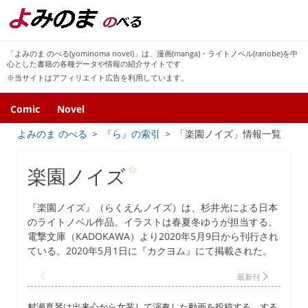
「よみのま のべる(yominoma novel)」は、漫画(manga)・ライトノベル(ranobe)を中
心とした書籍の各種データや情報の紹介サイトです
※当サイトはアフィリエイト広告を利用しています。
Comic
Novel
よみのま のべる
『ら』の索引
「楽園ノイズ」情報一覧
☆
楽園ノイズ
『楽園ノイズ』（らくえんノイズ）は、杉井光による日本
のライトノベル作品。イラストは春夏冬ゆうが担当する。
電撃文庫（KADOKAWA）より2020年5月9日から刊行され
ている。2020年5月1日に『カクヨム』にて掲載された。
村瀬真琴は出来心から女装して演奏した動画を投稿する。する