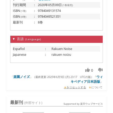
刊行期間
：
2020年05月09日
(1巻発売)
ISBN
：
9784049131574
(1巻)
ISBN
：
9784049521351
(8巻)
最新刊
：
8巻
▼ 言語
(Language)
Español
：
Rakuen Noise
Japanese
：
rakuen noizu
0
楽園ノイズ
ウィ
「
」（
最終更新 2025年6月9日 (月) 23:17
UTCの版）『
キペディア日本語版
』
★
をリセットする
★
について
最新刊
(外部サイト)
Supported by 楽天ウェブサービス