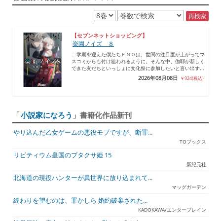
再検索
【セブンネットショッピング】
楽園ノイズ ８
二学期を迎えた僕たちＰＮＯは、世間の注目度が上がってマ
スコミからも付け狙われるように。そんな中、伽耶が新しく
できた友だちといっしょに文化祭に参加したいと言い出す...
2026年08月08日
￥924(税込)
「
小説家になろう
」書籍化作品新刊
やり込んだ乙女ゲームの悪役モブですが、断罪...
TOブックス
リビティウム皇国のブタクサ姫 15
新紀元社
北海道の現役ハンターが異世界に放り込まれて...
マッグガーデン
終わりを望むのは、罪かしら 婚約破棄された...
KADOKAWA/エンターブレイン