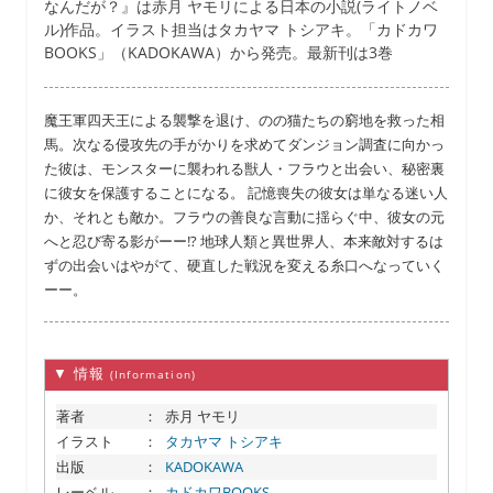
なんだが？』は赤月 ヤモリによる日本の小説(ライトノベ
ル)作品。イラスト担当はタカヤマ トシアキ。「カドカワ
BOOKS」（KADOKAWA）から発売。最新刊は3巻
魔王軍四天王による襲撃を退け、のの猫たちの窮地を救った相
馬。次なる侵攻先の手がかりを求めてダンジョン調査に向かっ
た彼は、モンスターに襲われる獣人・フラウと出会い、秘密裏
に彼女を保護することになる。 記憶喪失の彼女は単なる迷い人
か、それとも敵か。フラウの善良な言動に揺らぐ中、彼女の元
へと忍び寄る影がーー!? 地球人類と異世界人、本来敵対するは
ずの出会いはやがて、硬直した戦況を変える糸口へなっていく
ーー。
▼ 情報
(Information)
著者
：
赤月 ヤモリ
イラスト
：
タカヤマ トシアキ
出版
：
KADOKAWA
レーベル
：
カドカワBOOKS