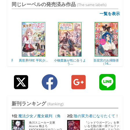
同じレーベルの発売済み作品
(The same labels)
一覧を表示
異世界
異世界FIRE 平民少...
小物貴族が性に合うよ
百花宮のお掃除係
図書
う...
（14...
新刊ランキング
(Ranking)
1位
魔法少女ノ魔女裁判 （角
2位
陰の実力者になりたくて！
川...
...
角川スニーカー文庫
『シャドウガーデン』を率
Acacia 梅まろ
いる七陰の第一席アルファ
KADOKAWAマホウショウ
ーー彼女の故郷・エルフの