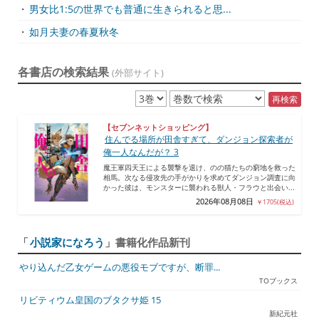
・
男女比1:5の世界でも普通に生きられると思...
・
如月夫妻の春夏秋冬
各書店の検索結果
(外部サイト)
再検索
【セブンネットショッピング】
住んでる場所が田舎すぎて、ダンジョン探索者が
俺一人なんだが？ 3
魔王軍四天王による襲撃を退け、のの猫たちの窮地を救った
相馬。次なる侵攻先の手がかりを求めてダンジョン調査に向
かった彼は、モンスターに襲われる獣人・フラウと出会い...
2026年08月08日
￥1705(税込)
「
小説家になろう
」書籍化作品新刊
やり込んだ乙女ゲームの悪役モブですが、断罪...
TOブックス
リビティウム皇国のブタクサ姫 15
新紀元社