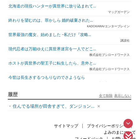
北海道の現役ハンターが異世界に放り込まれて...
マッグガーデン
終わりを望むのは、罪かしら 婚約破棄された...
KADOKAWA/エンターブレイン
世界最強の魔女、始めました ~私だけ『攻略...
講談社
現代忍者は万能ゆえに異世界迷宮を一人でどこ...
株式会社ブシロードワークス
ホストが異世界の聖王子に転生したら、意外と...
株式会社ブシロードワークス
今世は長生きするつもりなのでさようなら
宇都宮ケーブルテレビ
ジュリとエレナの森の相談所 ~付与の力であ...
履歴
全て削除
表示しない
一二三書房
・
住んでる場所が田舎すぎて、ダンジョン...
天才悪女は嘘を見破る2
一迅社
アラフォーおっさんはスローライフの夢を見る...
|
|
サイトマップ
プライバシーポリシー
ホビージャパン
よみのまについて
死神騎士様との間に双子を授かりました2
|
フィードバック
お問い合わせ