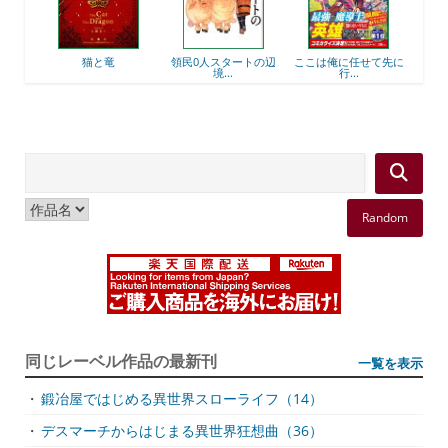
後衛
猫と竜
領民0人スタートの辺
ここは俺に任せて先に
最強
境...
行...
Random
同じレーベル作品の最新刊
一覧を表示
・
鍛冶屋ではじめる異世界スローライフ（14）
・
デスマーチからはじまる異世界狂想曲（36）