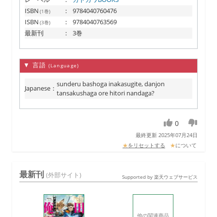
ISBN
：
9784040760476
(1巻)
ISBN
：
9784040763569
(3巻)
最新刊
：
3巻
▼ 言語
(Language)
sunderu bashoga inakasugite, danjon
Japanese
：
tansakushaga ore hitori nandaga?
0
最終更新 2025年07月24日
★
をリセットする
★
について
最新刊
(外部サイト)
Supported by 楽天ウェブサービス
他の関連商品