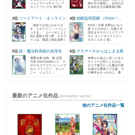
ジョノマジョサイバン ア
国の王が急死し、次代の王
カシア ウメマロ 発行年
を決める王位継承戦の開
月...
催...
3位
ソードアート・オンライン
4位
幼馴染同窓廻 （PASH！...
2...
「初めてお目にかかりま
PASH！文庫 吉野おいなり
す、エオライン・ハーレン
君 ただのゆきこ 主婦と生
ツさま」 ユージオによく
活社オサナナジミドウソウ
似た面影を持つ男・エオラ
カイ ヨシノオイナリクン
インは、陰謀と戦乱渦巻く
タダノユキコ 発...
《...
5位
続・魔法科高校の劣等生
6位
デスマーチからはじまる異
メ...
世...
電撃文庫 佐島 勤 石田
神界から地上に戻ってきた
可奈 KADOKAWAゾク・マ
サトゥーが目にしたのは、
ホウカコウコウノレットウ
かつて竜王だった魔王の首
セイ メイジアン・カンパ
を掲げる勇者リクの姿。そ
ニー ジュウニ ...
の事件をきっかけに、勇
者...
最新のアニメ化作品
(Animation work)
他のアニメ化作品一覧