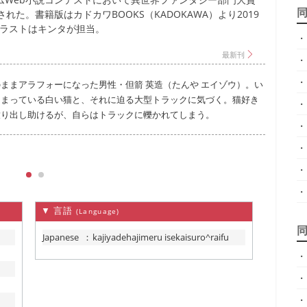
た。書籍版はカドカワBOOKS（KADOKAWA）より2019
イラストはキンタが担当。
・
・
・
ままアラフォーになった男性・但箭 英造（たんや エイゾウ）。い
王弟
固まっている白い猫と、それに迫る大型トラックに気づく。猫好き
へ送
・
放り出し助けるが、自らはトラックに轢かれてしまう。
いほ
・
こと
張り
・
・
・
▼ 言語
(Language)
Japanese
：
kajiyadehajimeru isekaisuro^raifu
・
・
・