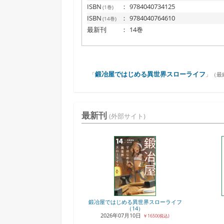
ISBN
：
9784040734125
(1巻)
ISBN
：
9784040764610
(14巻)
最新刊
：
14巻
鍛冶屋ではじめる異世界スローライフ
「
」（
最終
最新刊
(外部サイト)
鍛冶屋ではじめる異世界スローライフ
（14）
2026年07月10日
￥1650(税込)