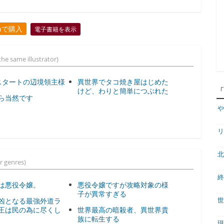
onで購入
電子書籍を表示
he same illustrator)
スタートの辺境領主様
異世界でタコ焼き屋はじめた
けど、わりと簡単につぶれた
ら当然です
や
リ
北
r genres)
終
は悪役令嬢。
悪役令嬢ですが攻略対象の様
子が異常すぎる
凶となる最強外道ラ
世
王は民の為に尽くし
世界最高の暗殺者、異世界貴
族に転生する
現