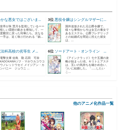
かな悪女ではございま...
3位
悪役令嬢はシングルマザーに...
皇帝が朱 慧月を監視しているーー
国外追放された元公爵令嬢で、
怪しい隠密の動きを察知して、一
様々な事情から今は女王の養女で
度雛宮に戻った玲琳たち。次なる
あるエステル。公爵フレデリック
一手は、近く執り行われる『鎮...
との結婚式を間近に控えた彼女
は、...
法科高校の劣等生 メ...
6位
ソードアート・オンライン ...
電撃文庫 佐島 勤 石田 可奈
《アインクラッド》七十五層の攻
KADOKAWAゾク・マホウカコウコ
略が始まった頃。キリトとアスナ
ウノレットウセイ メイジアン・カ
は、互いの気持ちを確かめ合い、
ンパニー ジュウニ ...
ついに結婚した。「……したい
こ...
他のアニメ化作品一覧