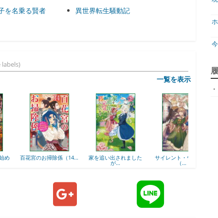
子を名乗る賢者
異世界転生騒動記
ホ
 labels)
ジ
一覧を表示
・
天
ア
花宮のお掃除係（14...
家を追い出されました
サイレント・ウィッチ
最強の
が...
（...
神