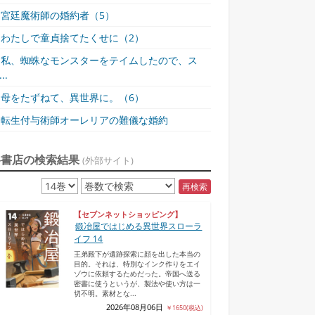
宮廷魔術師の婚約者（5）
わたしで童貞捨てたくせに（2）
私、蜘蛛なモンスターをテイムしたので、ス
..
母をたずねて、異世界に。（6）
転生付与術師オーレリアの難儀な婚約
各書店の検索結果
(外部サイト)
再検索
【セブンネットショッピング】
鍛冶屋ではじめる異世界スローラ
イフ 14
王弟殿下が遺跡探索に顔を出した本当の
目的。それは、特別なインク作りをエイ
ゾウに依頼するためだった。帝国へ送る
密書に使うというが、製法や使い方は一
切不明。素材とな...
2026年08月06日
￥1650(税込)