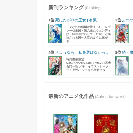
新刊ランキング
(Ranking)
1位
死にたがりの王女 [ 有沢...
2位
ふつつ
「そなたの婚姻が決まった」レヴ
ァーゼ王国・第六王女ウエンディ
は、姉の身代わりで『野蛮』と揶
揄される国へ人質のように嫁が
さ...
4位
さようなら、私を選ばなかっ...
5位
続・魔
特典書泉限定
SSISBN/JAN9784813796701著者
百門一新 ／著 イラストレータ
ー： 浅島ヨシユキ出版社スタ...
最新のアニメ化作品
(Animation work)