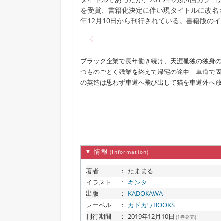
を受賞、書籍化決定に伴い現タイトルに改名され
年12月10日から刊行されている。書籍版の
ブラック企業で長年働き続け、天涯孤独の独身の
つものごとく残業を終えて帰宅の途中、車道で
の英造は思わず車道へ飛び出して猫を車道外へ
▼ 情報
(Information)
著者
：
たままる
イラスト
：
キンタ
出版
：
KADOKAWA
レーベル
：
カドカワBOOKS
刊行期間
：
2019年12月10日
(1巻発売)