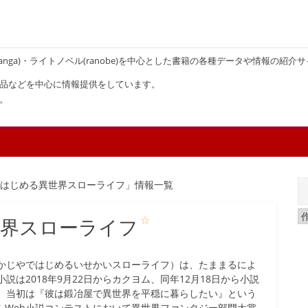
画(manga)・ライトノベル(ranobe)を中心とした書籍の各種データや情報の紹介
品などを中心に情報提供をしています。
。
ではじめる異世界スローライフ」情報一覧
☆
世界スローライフ
かじやではじめるいせかいスローライフ）は、たままるによ
は2018年9月22日からカクヨム、同年12月18日から小説
。当初は『彼は鍛冶屋で異世界を平穏に暮らしたい』という
ヨムWeb小説コンテストにおいて異世界ファンタジー部門大賞