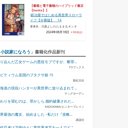
【書籍と電子書籍のハイブリッド書店
【honto】】
鍛冶屋ではじめる異世界スローラ
イフ【分冊版】 14
著者名：日森よしの,たままる,キンタ
2024年08月18日
￥88(税込)
「
小説家になろう
」書籍化作品新刊
り込んだ乙女ゲームの悪役モブですが、断罪...
TOブックス
ビティウム皇国のブタクサ姫 15
新紀元社
海道の現役ハンターが異世界に放り込まれて...
マッグガーデン
わりを望むのは、罪かしら 婚約破棄された...
KADOKAWA/エンターブレイン
界最強の魔女、始めました ~私だけ『攻略...
講談社
代忍者は万能ゆえに異世界迷宮を一人でどこ...