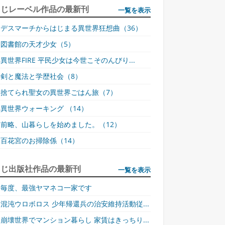
同じレーベル作品の最新刊
一覧を表示
デスマーチからはじまる異世界狂想曲（36）
図書館の天才少女（5）
異世界FIRE 平民少女は今世こそのんびり...
殿下が遺跡探索に顔を出した本当の目的。それは、特別なインク作りをエイ
る密書に使うというが、製法や使い方は一切不明。素材となる金属カリオピ
剣と魔法と学歴社会（8）
ど硬く、インク作りは早くも手詰まり!? しかし、倉庫に放置していたある素
捨てられ聖女の異世界ごはん旅（7）
に気付いて？ さらに、黒の森の奥地へ乗り込む書き下ろしエピソードでは、
で異変発生!?
異世界ウォーキング （14）
前略、山暮らしを始めました。（12）
百花宮のお掃除係（14）
同じ出版社作品の最新刊
一覧を表示
毎度、最強ヤマネコ一家です
混沌ウロボロス 少年帰還兵の治安維持活動従...
崩壊世界でマンション暮らし 家賃はきっちり...