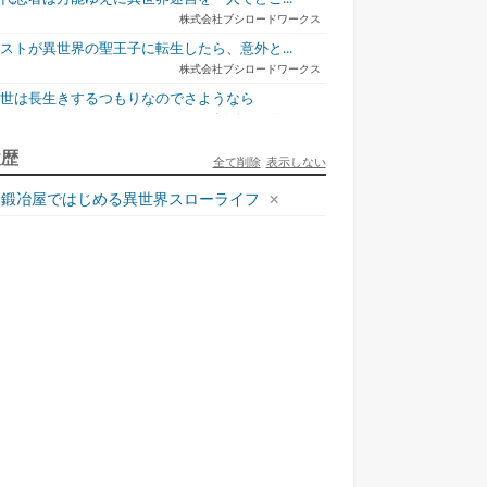
株式会社ブシロードワークス
ストが異世界の聖王子に転生したら、意外と...
株式会社ブシロードワークス
今世は長生きするつもりなのでさようなら
宇都宮ケーブルテレビ
ュリとエレナの森の相談所 ~付与の力であ...
履歴
全て削除
表示しない
一二三書房
鍛冶屋ではじめる異世界スローライフ
才悪女は嘘を見破る2
一迅社
ラフォーおっさんはスローライフの夢を見る...
ホビージャパン
死神騎士様との間に双子を授かりました2
TOブックス
悪役令嬢、ブラコンにジョブチェンジします9
鑑定士って誰の
小物貴族が性に合うよ
前略、山暮らしを始め
左遷錬金術師の
こ...
う...
ま...
ら...
KADOKAWA/角川書店
本能寺から始める信長との天下統一8
KADOKAWA/アスキー・メディアワークス
様のドS!!~試練だらけのやり直しライフ...
夢中文庫