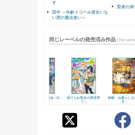
す
賢者の弟
田中 ～年齢イコール彼女いな
い歴の魔法使い～
同じレーベルの発売済み作品
(The same
.
剣と魔法と学歴社会（8...
捨てられ聖女の異世界
前略、山暮らしを始め
百
ご...
ま...