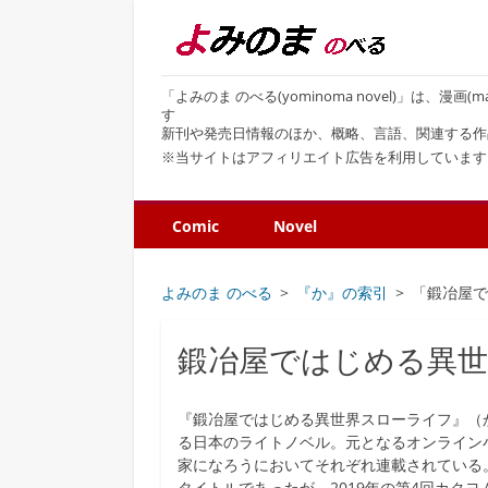
「よみのま のべる(yominoma novel)」は、漫
す
新刊や発売日情報のほか、概略、言語、関連する作
※当サイトはアフィリエイト広告を利用しています
Comic
Novel
よみのま のべる
『か』の索引
「鍛冶屋
鍛冶屋ではじめる異
『鍛冶屋ではじめる異世界スローライフ』（
る日本のライトノベル。元となるオンライン小説
家になろうにおいてそれぞれ連載されている
タイトルであったが、2019年の第4回カク