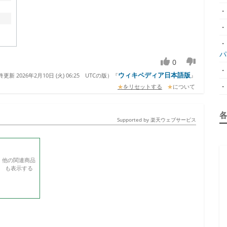
・
・
・
パ.
0
・
ウィキペディア日本語版
更新 2026年2月10日 (火) 06:25
UTCの版）『
』
・
★
をリセットする
★
について
Supported by 楽天ウェブサービス
他の関連商品
も表示する