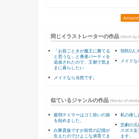
Amaz
同じイラストレーターの作品
(Work by t
「お前ごときが魔王に勝てる
領民0人
と思うな」と勇者パーティを
メイドな
追放されたので、王都で気ま
まに暮らしたい
メイドなら当然です。
似ているジャンルの作品
(Works of simila
最弱テイマーはゴミ拾いの旅
私の推し
を始めました。
悲劇の元
白豚貴族ですが前世の記憶が
スボス女
生えたのでひよこな弟育てま
ます。