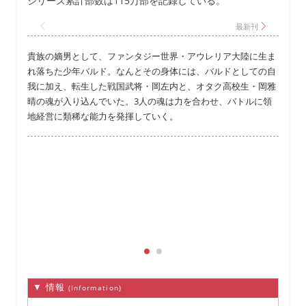
シリーズ累計部数は115万部を記録している。
貴族の嫡男として、ファンタジー世界・アウレリア大陸に生ま
れ落ちた少年バルド。なんとその身体には、バルドとしての自
我に加え、転生した戦国武将・岡左内と、オタク高校生・岡雅
晴の魂が入り込んでいた。3人の魂は力を合わせ、バトルに領
地経営に類稀な能力を発揮していく。
を
▼ 情報
(Information)