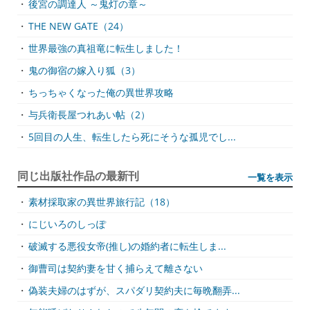
・
後宮の調達人 ～鬼灯の章～
・
THE NEW GATE（24）
・
世界最強の真祖竜に転生しました！
・
鬼の御宿の嫁入り狐（3）
・
ちっちゃくなった俺の異世界攻略
・
与兵衛長屋つれあい帖（2）
・
5回目の人生、転生したら死にそうな孤児でし...
同じ出版社作品の最新刊
一覧を表示
・
素材採取家の異世界旅行記（18）
・
にじいろのしっぽ
・
破滅する悪役女帝(推し)の婚約者に転生しま...
・
御曹司は契約妻を甘く捕らえて離さない
・
偽装夫婦のはずが、スパダリ契約夫に毎晩翻弄...