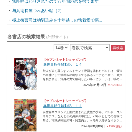
・
無能呼ばわりされたので八年間の恋を捨てます
・
与兵衛長屋つれあい帖（2）
・
極上御曹司は幼馴染みを十年越しの執着愛で搦...
各書店の検索結果
(外部サイト)
再検索
【セブンネットショッピング】
異世界転生騒動記 １４
獣人が多く暮らすノルトランド帝国を訪れたバルドは、最強
の軍神にして獣神殿の司祭長でもあるジーナと出会い、勝負
を挑まれる。渾身の力で勝利したバルドにジーナは、彼の...
2026年08月08日
￥792(税込)
【セブンネットショッピング】
異世界転生騒動記 １４
異世界マウリシア王国に生まれた貴族の少年、バルド・コル
ネリアス。なんとその身体の中には、バルドとしての自我に
加え、守銭奴戦国武将・岡左内と、ケモ耳大好きなオタク...
2026年08月08日
￥1320(税込)