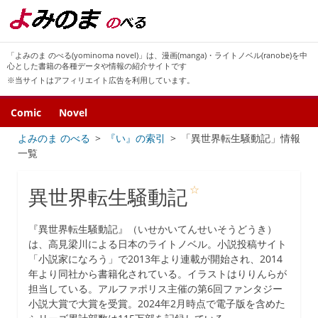
「よみのま のべる(yominoma novel)」は、漫画(manga)・ライトノベル(ranobe)を中
心とした書籍の各種データや情報の紹介サイトです
※当サイトはアフィリエイト広告を利用しています。
Comic
Novel
よみのま のべる
『い』の索引
「異世界転生騒動記」情報
一覧
☆
異世界転生騒動記
『異世界転生騒動記』（いせかいてんせいそうどうき）
は、高見梁川による日本のライトノベル。小説投稿サイト
「小説家になろう」で2013年より連載が開始され、2014
年より同社から書籍化されている。イラストはりりんらが
担当している。アルファポリス主催の第6回ファンタジー
小説大賞で大賞を受賞。2024年2月時点で電子版を含めた