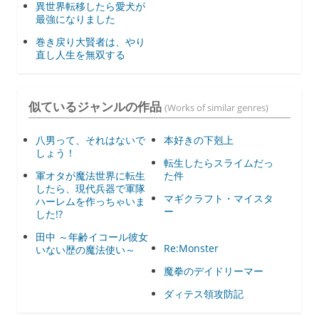
異世界転移したら愛犬が
最強になりました
巻き戻り大賢者は、やり
直し人生を無双する
似ているジャンルの作品
(Works of similar genres)
八男って、それはないで
本好きの下剋上
しょう！
転生したらスライムだっ
軍オタが魔法世界に転生
た件
したら、現代兵器で軍隊
マギクラフト・マイスタ
ハーレムを作っちゃいま
ー
した!?
田中 ～年齢イコール彼女
Re:Monster
いない歴の魔法使い～
魔拳のデイドリーマー
ダィテス領攻防記