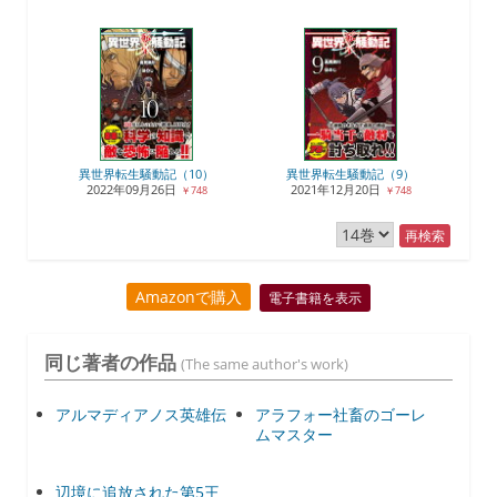
異世界転生騒動記（10）
異世界転生騒動記（9）
2022年09月26日
2021年12月20日
￥748
￥748
再検索
Amazonで購入
電子書籍を表示
同じ著者の作品
(The same author's work)
アルマディアノス英雄伝
アラフォー社畜のゴーレ
ムマスター
辺境に追放された第5王