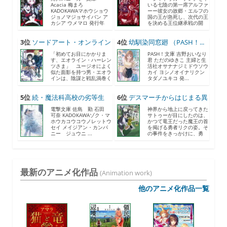
Acacia 梅まろ
いる七陰の第一席アルファ
KADOKAWAマホウショウ
ーー彼女の故郷・エルフの
ジョノマジョサイバン ア
国の王が急死し、次代の王
カシア ウメマロ 発行年
を決める王位継承戦の開
月...
催...
3位
ソードアート・オンライン
4位
幼馴染同窓廻 （PASH！...
2...
「初めてお目にかかりま
PASH！文庫 吉野おいなり
す、エオライン・ハーレン
君 ただのゆきこ 主婦と生
ツさま」 ユージオによく
活社オサナナジミドウソウ
似た面影を持つ男・エオラ
カイ ヨシノオイナリクン
インは、陰謀と戦乱渦巻く
タダノユキコ 発...
《...
5位
続・魔法科高校の劣等生
6位
デスマーチからはじまる異
メ...
世...
電撃文庫 佐島 勤 石田
神界から地上に戻ってきた
可奈 KADOKAWAゾク・マ
サトゥーが目にしたのは、
ホウカコウコウノレットウ
かつて竜王だった魔王の首
セイ メイジアン・カンパ
を掲げる勇者リクの姿。そ
ニー ジュウニ ...
の事件をきっかけに、勇
者...
最新のアニメ化作品
(Animation work)
他のアニメ化作品一覧