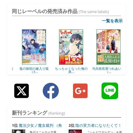
同じレーベルの発売済み作品
(The same labels)
一覧を表示
竜に転
鬼の御宿の嫁入り狐
ちっちゃくなった俺の
与兵衛長屋つれあい帖
5回
（3...
異...
（...
新刊ランキング
(Ranking)
1位
魔法少女ノ魔女裁判 （角
2位
陰の実力者になりたくて！
川...
...
角川スニーカー文庫
『シャドウガーデン』を率