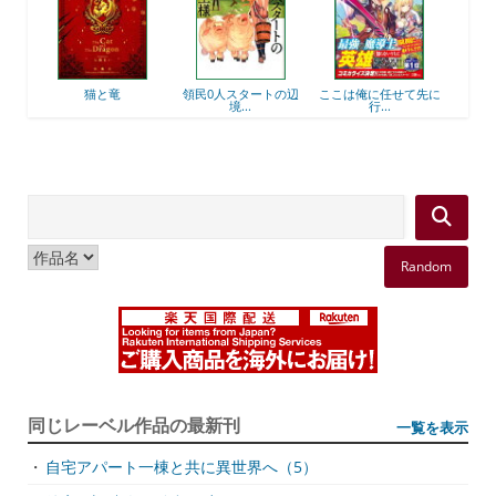
竜
領民0人スタートの辺
ここは俺に任せて先に
最強出涸らし皇子の暗
境...
行...
躍...
Random
同じレーベル作品の最新刊
一覧を表示
・
自宅アパート一棟と共に異世界へ（5）