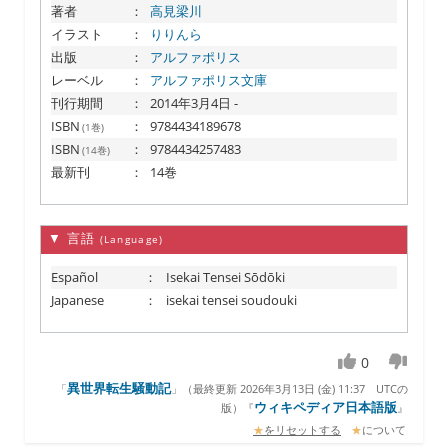
著者
：
高見梁川
イラスト
：
りりんら
出版
：
アルファポリス
レーベル
：
アルファポリス文庫
刊行期間
：
2014年3月4日 -
ISBN
：
9784434189678
(1巻)
ISBN
：
9784434257483
(14巻)
最新刊
：
14巻
▼ 言語
(Language)
Español
：
Isekai Tensei Sōdōki
Japanese
：
isekai tensei soudouki
0
異世界転生騒動記
「
」（
最終更新 2026年3月13日 (金) 11:37
UTCの
ウィキペディア日本語版
版）『
』
★
をリセットする
★
について