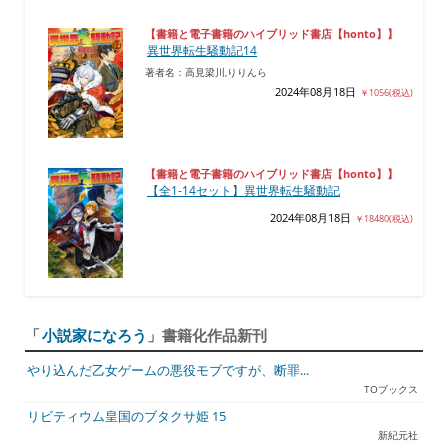
【書籍と電子書籍のハイブリッド書店【honto】】
異世界転生騒動記14
著者名：高見梁川,りりんら
2024年08月18日
￥1056(税込)
【書籍と電子書籍のハイブリッド書店【honto】】
【全1-14セット】異世界転生騒動記
2024年08月18日
￥18480(税込)
「
小説家になろう
」書籍化作品新刊
やり込んだ乙女ゲームの悪役モブですが、断罪...
TOブックス
リビティウム皇国のブタクサ姫 15
新紀元社