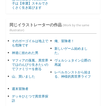
子は【幸運】スキルでさ
くさく生き延びます
同じイラストレーターの作品
(Work by the same
illustrator)
そのガーゴイルは地上で
俺、冒険者！
も危険です
新しいゲーム始めまし
神達に拾われた男
た。
マフィアの落胤、異世界
ヴェルシュタイン公爵の
ではのんびり生きたいの
再誕
でファミリーを創る
レベルカンストから始ま
山、買いました
る、神様的異世界ライフ
週末冒険者
デッキひとつで異世界探
訪