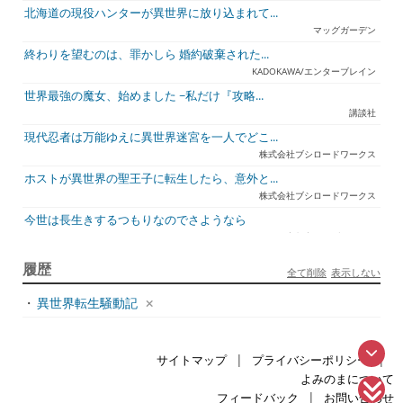
北海道の現役ハンターが異世界に放り込まれて...
マッグガーデン
終わりを望むのは、罪かしら 婚約破棄された...
KADOKAWA/エンターブレイン
世界最強の魔女、始めました ~私だけ『攻略...
講談社
現代忍者は万能ゆえに異世界迷宮を一人でどこ...
株式会社ブシロードワークス
ホストが異世界の聖王子に転生したら、意外と...
株式会社ブシロードワークス
今世は長生きするつもりなのでさようなら
宇都宮ケーブルテレビ
ジュリとエレナの森の相談所 ~付与の力であ...
履歴
全て削除
表示しない
一二三書房
・
異世界転生騒動記
天才悪女は嘘を見破る2
一迅社
アラフォーおっさんはスローライフの夢を見る...
|
|
サイトマップ
プライバシーポリシー
ホビージャパン
よみのまについて
死神騎士様との間に双子を授かりました2
|
フィードバック
お問い合わせ
TOブックス