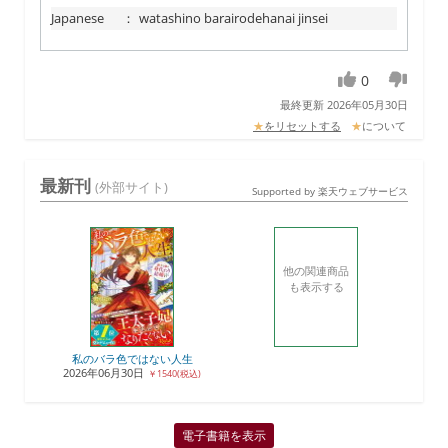
Japanese
：
watashino barairodehanai jinsei
0
最終更新 2026年05月30日
★
をリセットする
★
について
最新刊
(外部サイト)
Supported by 楽天ウェブサービス
他の関連商品
も表示する
私のバラ色ではない人生
2026年06月30日
￥1540(税込)
電子書籍を表示