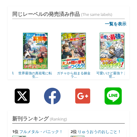
同じレーベルの発売済み作品
(The same labels)
一覧を表示
棟と共
世界最強の真祖竜に転
ガチャから始まる錬金
可愛いけど最強？ 異
45
生...
ラ...
世...
新刊ランキング
(Ranking)
1位
フルメタル・パニック！
2位
りゅうおうのおしごと！