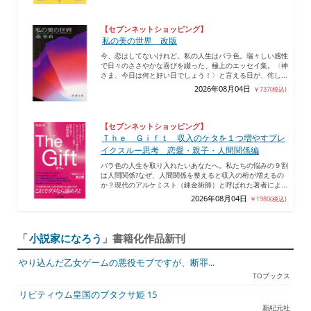
【セブンネットショッピング】
私の美の世界 改版
今、恋はしてないけれど。私の人生はバラ色。瑞々しい感性
で日々のささやかな喜びを綴った、極上のエッセイ集。〈神
さま、今日は何と好い日でしょう！〉と言える日が、侘し...
2026年08月04日
￥737(税込)
【セブンネットショッピング】
Ｔｈｅ Ｇｉｆｔ 収入のケタを１つ増やすブレ
イクスルー思考 恋愛・親子・人間関係編
バラ色の人生を取り入れたいあなたへ。私たちの悩みの９割
は人間関係?なぜ、人間関係を整えると収入の桁が増えるの
か？現代のアルケミスト（錬金術師）と呼ばれた著者によ...
2026年08月04日
￥1980(税込)
「
小説家になろう
」書籍化作品新刊
やり込んだ乙女ゲームの悪役モブですが、断罪...
TOブックス
リビティウム皇国のブタクサ姫 15
新紀元社