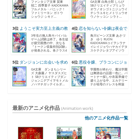
F...
21...
ファンタジア文庫 賀東
GA文庫 白鳥士郎 しらび
招二 四季童子 KADOKAWA
SBクリエイティブリュウ
フルメタル・パニック！
オウノオシゴトニジュウイ
ファミリーヨン ガトウ
チシラユキヒメトリュウオ
ショウジ シキド...
ウノケッコン シラト...
3位
ようこそ実力至上主義の教
4位
恋を知らない令嬢は夜会で
室...
助...
3年生の無人島サバイバル
角川ビーンズ文庫 あさづ
ゲーム試験は終了。各生徒
き ゆう RUON
が疲労困憊の中、次なる
KADOKAWAコイヲシラナ
『トークン収集特別試験』
イレイジョウハヤカイデタ
が発表される。各クラス4
スケテクレタブアイソウ
人...
ナ...
5位
ダンジョンに出会いを求め
6位
悪役令嬢、ブラコンにジョ
る...
ブ...
GA文庫 ダンまちシリー
学園祭が終わり、魔法学園
ズ 大森藤ノ ヤスダスズヒ
は舞踏会の話題一色に。パ
ト SBクリエイティブダン
ートナー探しや衣装準備で
ジョンニデアイヲモトメル
盛り上がる中、エカテリー
ノハマチガッテイルダ...
ナが祖母のドレスを斡旋
す...
最新のアニメ化作品
(Animation work)
他のアニメ化作品一覧