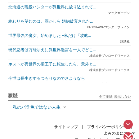
北海道の現役ハンターが異世界に放り込まれて...
マッグガーデン
終わりを望むのは、罪かしら 婚約破棄された...
KADOKAWA/エンターブレイン
世界最強の魔女、始めました ~私だけ『攻略...
講談社
現代忍者は万能ゆえに異世界迷宮を一人でどこ...
株式会社ブシロードワークス
ホストが異世界の聖王子に転生したら、意外と...
株式会社ブシロードワークス
今世は長生きするつもりなのでさようなら
宇都宮ケーブルテレビ
ジュリとエレナの森の相談所 ~付与の力であ...
履歴
全て削除
表示しない
一二三書房
・
私のバラ色ではない人生
天才悪女は嘘を見破る2
一迅社
アラフォーおっさんはスローライフの夢を見る...
|
|
サイトマップ
プライバシーポリシー
ホビージャパン
よみのまについて
死神騎士様との間に双子を授かりました2