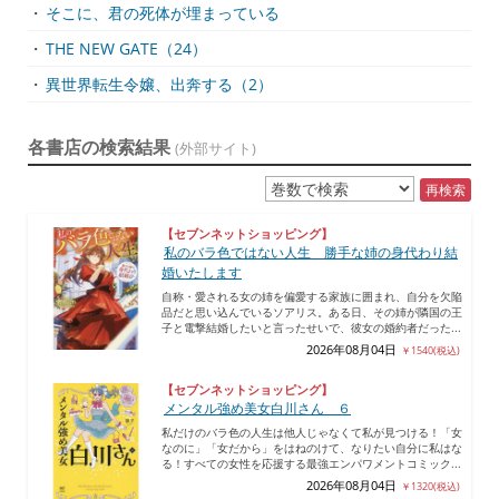
・
そこに、君の死体が埋まっている
・
THE NEW GATE（24）
・
異世界転生令嬢、出奔する（2）
各書店の検索結果
(外部サイト)
再検索
【セブンネットショッピング】
私のバラ色ではない人生 勝手な姉の身代わり結
婚いたします
自称・愛される女の姉を偏愛する家族に囲まれ、自分を欠陥
品だと思い込んでいるソアリス。ある日、その姉が隣国の王
子と電撃結婚したいと言ったせいで、彼女の婚約者だった...
2026年08月04日
￥1540(税込)
【セブンネットショッピング】
メンタル強め美女白川さん ６
私だけのバラ色の人生は他人じゃなくて私が見つける！「女
なのに」「女だから」をはねのけて、なりたい自分に私はな
る！すべての女性を応援する最強エンパワメントコミック...
2026年08月04日
￥1320(税込)