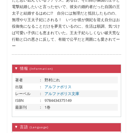
だと思い込んでいるソアリス。ある日、その姉が隣国の王子と
電撃結婚したいと言ったせいで、彼女の婚約者だった自国の王
太子と結婚するはめに!? 自分には無理だと抵抗したものの、
無理やり王太子妃にされる！ いつか彼が側妃を迎え自分はお
役御免になることだけを夢見ているのに、生活は順調、気づけ
ば可愛い子供にも恵まれていた。王太子妃らしくない破天荒な
行動と口の悪さに反して、有能で公平だと周囲にも愛されてー
ー
▼ 情報
(Information)
著者
：
野村にれ
出版
：
アルファポリス
レーベル
：
アルファポリス文庫
ISBN
：
9784434375149
最新刊
：
1巻
▼ 言語
(Language)