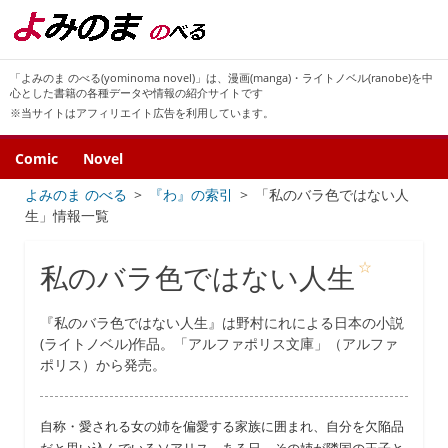
「よみのま のべる(yominoma novel)」は、漫画(manga)・ライトノベル(ranobe)を中
心とした書籍の各種データや情報の紹介サイトです
※当サイトはアフィリエイト広告を利用しています。
Comic
Novel
よみのま のべる
『わ』の索引
「私のバラ色ではない人
生」情報一覧
☆
私のバラ色ではない人生
『私のバラ色ではない人生』は野村にれによる日本の小説
(ライトノベル)作品。「アルファポリス文庫」（アルファ
ポリス）から発売。
自称・愛される女の姉を偏愛する家族に囲まれ、自分を欠陥品