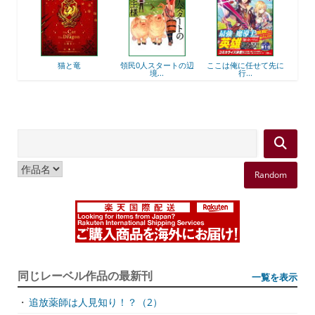
後衛
猫と竜
領民0人スタートの辺
ここは俺に任せて先に
最強
境...
行...
Random
同じレーベル作品の最新刊
一覧を表示
・
追放薬師は人見知り！？（2）