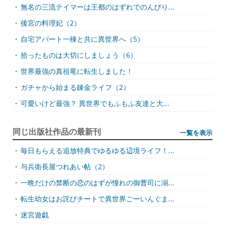
・
無名の三流テイマーは王都のはずれでのんびり...
・
後宮の料理妃（2）
・
自宅アパート一棟と共に異世界へ（5）
・
拾ったものは大切にしましょう（6）
・
世界最強の真祖竜に転生しました！
・
ガチャから始まる錬金ライフ（2）
・
可愛いけど最強？ 異世界でもふもふ友達と大...
同じ出版社作品の最新刊
一覧を表示
・
毎日もらえる追放特典でゆるゆる辺境ライフ！...
・
与兵衛長屋つれあい帖（2）
・
一晩だけの禁断の恋のはずが憧れの御曹司に溺...
・
転生幼女はお詫びチートで異世界ごーいんぐま...
・
迷宮遊戯