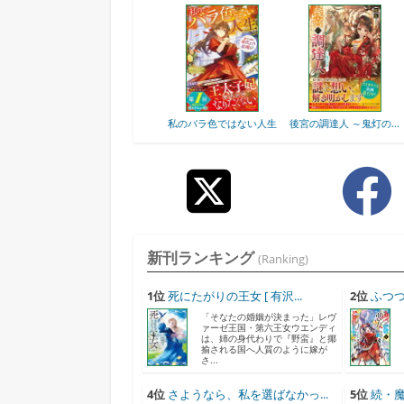
..
夢のテンプレ幼女転
私のバラ色ではない人生
後宮の調達人 ～鬼灯の...
生、...
新刊ランキング
(Ranking)
1位
死にたがりの王女 [ 有沢...
2位
ふつつ
「そなたの婚姻が決まった」レヴ
ァーゼ王国・第六王女ウエンディ
は、姉の身代わりで『野蛮』と揶
揄される国へ人質のように嫁が
さ...
4位
さようなら、私を選ばなかっ...
5位
続・魔