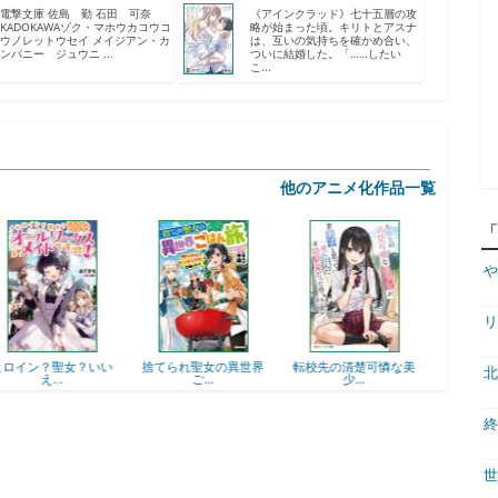
電撃文庫 佐島 勤 石田 可奈
《アインクラッド》七十五層の攻
KADOKAWAゾク・マホウカコウコ
略が始まった頃。キリトとアスナ
ウノレットウセイ メイジアン・カ
は、互いの気持ちを確かめ合い、
ンパニー ジュウニ ...
ついに結婚した。「……したい
こ...
他のアニメ化作品一覧
や
リ
捨てられ聖女の異世界
転校先の清楚可憐な美
鬼の花嫁
北
ご...
少...
終
世