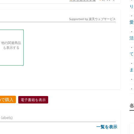
り.
・
Supported by 楽天ウェブサービス
愛.
・
活.
他の関連商品
・
も表示する
て.
・
ま.
・
・
onで購入
電子書籍を表示
 labels)
一覧を表示