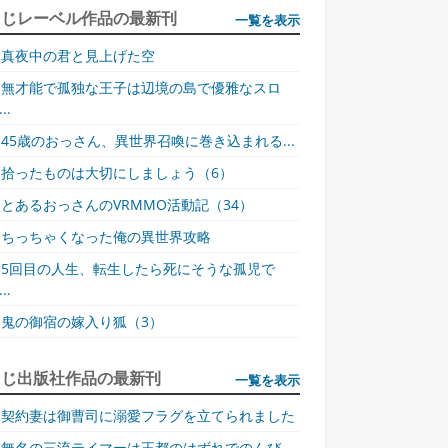
同じレーベル作品の最新刊
一覧を表示
真夜中の君と見上げた空
無才能で孤独な王子は辺境の島で優雅なスロ
..
45歳のおっさん、異世界召喚に巻き込まれる...
拾ったものは大切にしましょう（6）
とあるおっさんのVRMMO活動記（34）
ちっちゃくなった俺の異世界攻略
5回目の人生、転生したら死にそうな孤児で
..
鬼の御宿の嫁入り狐（3）
同じ出版社作品の最新刊
一覧を表示
契約妻は御曹司に溺愛フラグを立てられました
無名の三流テイマーは王都のはずれでのんび