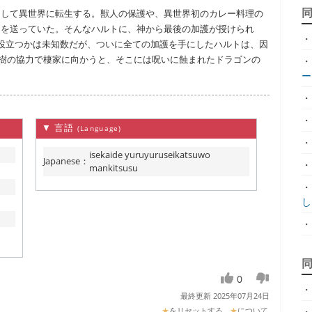
として異世界に転生する。獣人の保護や、異世界初のカレー料理の
々を送っていた。そんなハルトに、神から最後の加護が授けられ
・
役立つかは未知数だが、ついに全ての加護を手にしたハルトは、因
界樹の協力で棲家に向かうと、そこには呪いに蝕まれたドラゴンの
・
ー
ー.
・
・
▼ 言語
(Language)
・
isekaide yuruyuruseikatsuwo
Japanese
：
・
mankitsusu
・
し.
・
0
・
最終更新 2025年07月24日
★
をリセットする
★
について
・