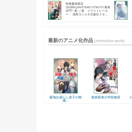
特典書泉限定
SSISBN/JAN9784813796701著者
百門一新 ／著 イラストレータ
ー： 浅島ヨシユキ出版社スタ...
最新のアニメ化作品
(Animation work)
て先に
最強出涸らし皇子の暗
落第賢者の学院無双
ヒロイン？聖女？いい
躍...
え...