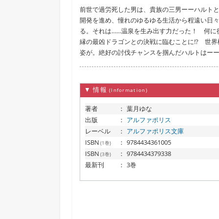
前世で過労死した男は、貴族の三男ーーハルト
開発を進め、憧れのゆるゆる生活から程遠い日
る。それは……温泉を生み出す力だった！ 何に
縁の最凶ドラゴンとの決戦に臨むことに!? 世
姿が。絶好の討伐チャンスを掴んだハルトはー
▼ 情報
(Information)
著者
：
葉月ゆな
出版
：
アルファポリス
レーベル
：
アルファポリス文庫
ISBN
：
9784434361005
(1巻)
ISBN
：
9784434379338
(3巻)
最新刊
：
3巻