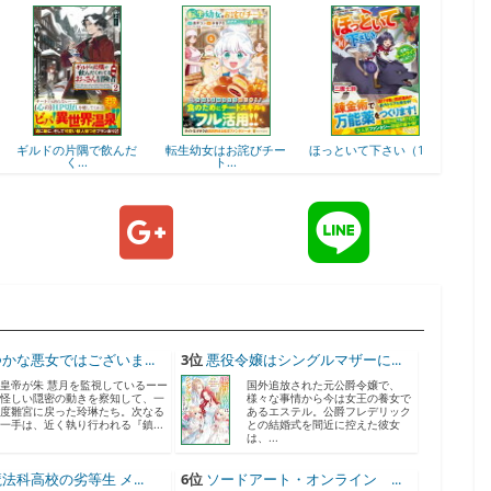
ギルドの片隅で飲んだ
転生幼女はお詫びチー
ほっといて下さい（10...
後宮の
く...
ト...
かな悪女ではございま...
3位
悪役令嬢はシングルマザーに...
皇帝が朱 慧月を監視しているーー
国外追放された元公爵令嬢で、
怪しい隠密の動きを察知して、一
様々な事情から今は女王の養女で
度雛宮に戻った玲琳たち。次なる
あるエステル。公爵フレデリック
一手は、近く執り行われる『鎮...
との結婚式を間近に控えた彼女
は、...
法科高校の劣等生 メ...
6位
ソードアート・オンライン ...