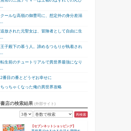
..
クールな高嶺の御曹司に、想定外の身分差溺
..
追放された元聖女は、冒険者として自由に生
..
王子殿下の慕う人。諦めるつもりが執着され
..
転生前のチュートリアルで異世界最強になり
..
2番目の番とどうぞお幸せに
ちっちゃくなった俺の異世界攻略
各書店の検索結果
(外部サイト)
再検索
【セブンネットショッピング】
異世界でゆるゆる生活を満喫す