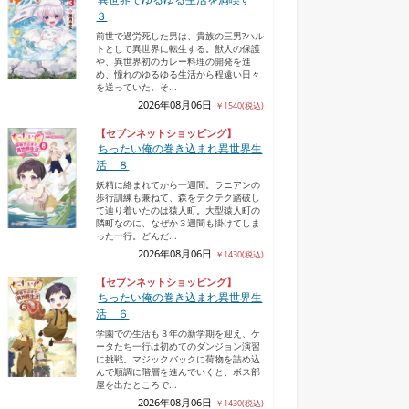
３
前世で過労死した男は、貴族の三男?ハル
トとして異世界に転生する。獣人の保護
や、異世界初のカレー料理の開発を進
め、憧れのゆるゆる生活から程遠い日々
を送っていた。そ...
2026年08月06日
￥1540(税込)
料理妃（2）
貴族令嬢、転生5秒で家...
迷宮遊戯
ガチャから始ま
【セブンネットショッピング】
ラ...
ちったい俺の巻き込まれ異世界生
活 ８
妖精に絡まれてから一週間。ラニアンの
歩行訓練も兼ねて、森をテクテク踏破し
て辿り着いたのは猿人町。大型猿人町の
隣町なのに、なぜか３週間も掛けてしま
った一行。どんだ...
2026年08月06日
￥1430(税込)
【セブンネットショッピング】
ちったい俺の巻き込まれ異世界生
活 ６
学園での生活も３年の新学期を迎え、ケ
ータたち一行は初めてのダンジョン演習
に挑戦。マジックバックに荷物を詰め込
んで順調に階層を進んでいくと、ボス部
屋を出たところで...
2026年08月06日
￥1430(税込)