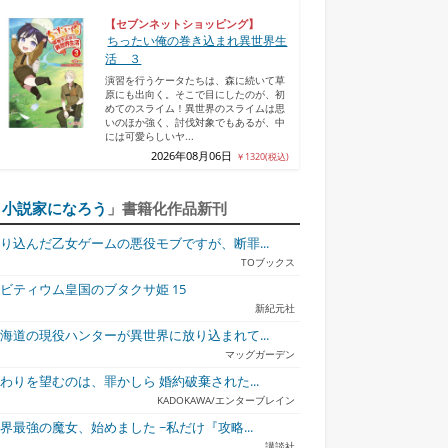
【セブンネットショッピング】
ちったい俺の巻き込まれ異世界生
活 ３
演習を行うケータたちは、森に続いて草
原にも出向く。そこで目にしたのが、初
めてのスライム！異世界のスライムは思
いのほか強く、討伐対象でもあるが、中
には可愛らしいヤ...
2026年08月06日
￥1320(税込)
「
小説家になろう
」書籍化作品新刊
り込んだ乙女ゲームの悪役モブですが、断罪...
TOブックス
ビティウム皇国のブタクサ姫 15
新紀元社
才女のお世話
無自覚聖女は今日も無
ふつつかな悪女ではご
ブチ切れ令嬢
海道の現役ハンターが異世界に放り込まれて...
意...
ざ...
誓...
マッグガーデン
わりを望むのは、罪かしら 婚約破棄された...
KADOKAWA/エンターブレイン
界最強の魔女、始めました ~私だけ『攻略...
講談社