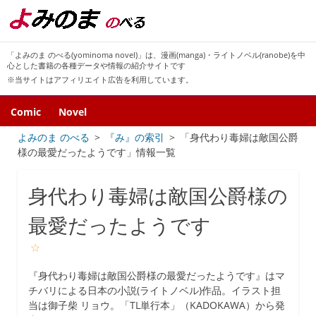
「よみのま のべる(yominoma novel)」は、漫画(manga)・ライトノベル(ranobe)を中
心とした書籍の各種データや情報の紹介サイトです
※当サイトはアフィリエイト広告を利用しています。
Comic
Novel
よみのま のべる
『み』の索引
「身代わり毒婦は敵国公爵
様の最愛だったようです」情報一覧
身代わり毒婦は敵国公爵様の
最愛だったようです
☆
『身代わり毒婦は敵国公爵様の最愛だったようです』はマ
チバリによる日本の小説(ライトノベル)作品。イラスト担
当は御子柴 リョウ。「TL単行本」（KADOKAWA）から発