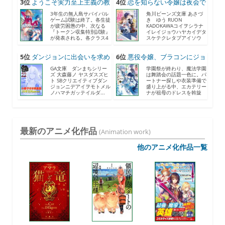
3位
ようこそ実力至上主義の教
4位
恋を知らない令嬢は夜会で
室...
助...
3年生の無人島サバイバル
角川ビーンズ文庫 あさづ
ゲーム試験は終了。各生徒
き ゆう RUON
が疲労困憊の中、次なる
KADOKAWAコイヲシラナ
『トークン収集特別試験』
イレイジョウハヤカイデタ
が発表される。各クラス4
スケテクレタブアイソウ
人...
ナ...
5位
ダンジョンに出会いを求め
6位
悪役令嬢、ブラコンにジョ
る...
ブ...
GA文庫 ダンまちシリー
学園祭が終わり、魔法学園
ズ 大森藤ノ ヤスダスズヒ
は舞踏会の話題一色に。パ
ト SBクリエイティブダン
ートナー探しや衣装準備で
ジョンニデアイヲモトメル
盛り上がる中、エカテリー
ノハマチガッテイルダ...
ナが祖母のドレスを斡旋
す...
最新のアニメ化作品
(Animation work)
他のアニメ化作品一覧