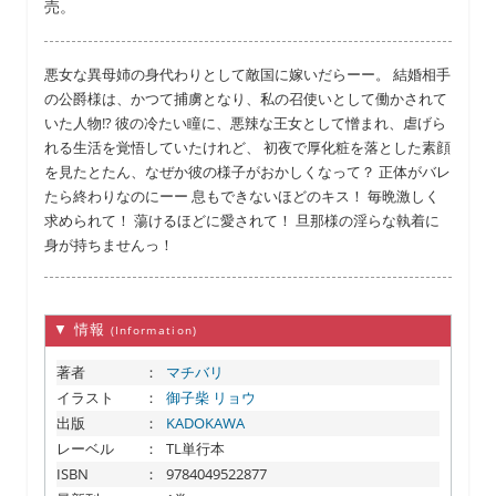
売。
悪女な異母姉の身代わりとして敵国に嫁いだらーー。 結婚相手
の公爵様は、かつて捕虜となり、私の召使いとして働かされて
いた人物!? 彼の冷たい瞳に、悪辣な王女として憎まれ、虐げら
れる生活を覚悟していたけれど、 初夜で厚化粧を落とした素顔
を見たとたん、なぜか彼の様子がおかしくなって？ 正体がバレ
たら終わりなのにーー 息もできないほどのキス！ 毎晩激しく
求められて！ 蕩けるほどに愛されて！ 旦那様の淫らな執着に
身が持ちませんっ！
▼ 情報
(Information)
著者
：
マチバリ
イラスト
：
御子柴 リョウ
出版
：
KADOKAWA
レーベル
：
TL単行本
ISBN
：
9784049522877