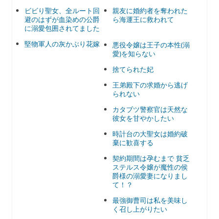
ビビり聖女、全ルート回
親友に婚約者を奪われた
避のはずが血染めの公爵
ら海運王に救われて
に溺愛包囲されてました
堅物軍人の灰かぶり花嫁
悪役令嬢は王子の本性(溺
愛)を知らない
捨てられた妃
王弟殿下の求婚から逃げ
られない
カタブツ警察官は天然な
彼女を甘やかしたい
時計台の大聖女は婚約破
棄に歓喜する
契約期間は孕むまで 貧乏
ステルス令嬢が魔性の侯
爵様の溺愛妻になりまし
て！？
最強御曹司は私を美味し
く召し上がりたい