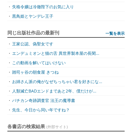
・
失格令嬢は冷徹陛下のお気に入り
・
黒鳥姫とヤンデレ王子
同じ出版社作品の最新刊
一覧を表示
・
王家公認、偽聖女です
・
エンデュミオンと猫の舌 異世界製本屋の長閑...
・
この動画を解いてはいけない
・
雑司ヶ谷の朝食屋 きつね
・
お姉さん派の俺がなぜちっちゃい君を好きにな...
・
人類滅亡BADエンドまであと2年、僕だけが...
・
バチカン奇跡調査官 法王の魔導書
・
先生、今日から同い年ですね？
各書店の検索結果
(外部サイト)