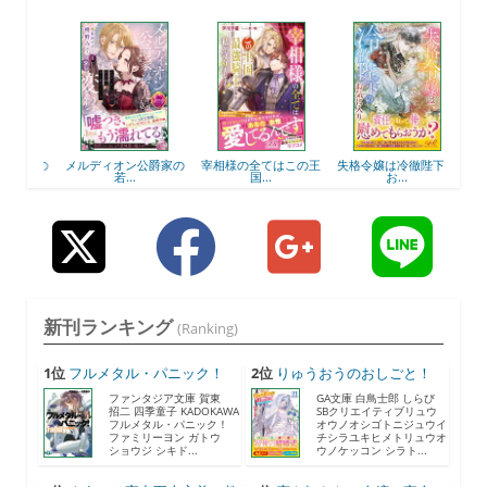
爵家の
メルディオン公爵家の
宰相様の全てはこの王
失格令嬢は冷徹陛下の
若...
国...
お...
新刊ランキング
(Ranking)
1位
フルメタル・パニック！
2位
りゅうおうのおしごと！
F...
21...
ファンタジア文庫 賀東
GA文庫 白鳥士郎 しらび
招二 四季童子 KADOKAWA
SBクリエイティブリュウ
フルメタル・パニック！
オウノオシゴトニジュウイ
ファミリーヨン ガトウ
チシラユキヒメトリュウオ
ショウジ シキド...
ウノケッコン シラト...