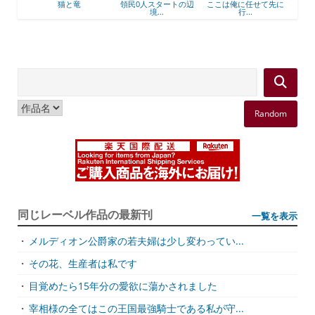
猫と竜
領民0人スタートの辺
ここは俺に任せて先に
最強出涸
境...
行...
Random
同じレーベル作品の最新刊
一覧を表示
・
メルディオン公爵家の若夫婦は少し変わってい...
・
その花、生産者は私です
・
目覚めたら15年分の愛欲に蕩かされました
・
宰相様の全てはこの王国最強騎士である私が守...