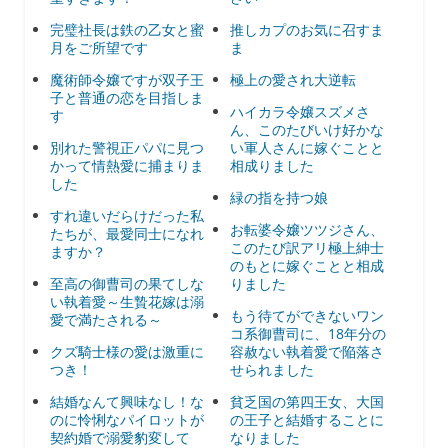
完璧社長は鉄の乙女と蜜
推しカプのお気に召すま
月をご所望です
ま
魔術師令嬢ですが双子王
極上の愛され大逆転
子と普通の恋を目指しま
ハイカラ令嬢スズメさ
す
ん、このたびいけ好かな
別れた警視正パパに見つ
い軍人さんに嫁ぐことと
かって情熱愛に捕まりま
相成りました
した
緑の指を持つ娘
すれ違いだらけだった私
お転婆令嬢ツツジさん、
たちが、最愛同士になれ
このたび訳アリ極上紳士
ますか？
のもとに嫁ぐことと相成
至高の御曹司の果てしな
りました
い執着愛～生贄花嫁は溺
もう待てができないワン
愛で満たされる～
コ系御曹司に、18年分の
クズ騎士様の愛は激重に
容赦ない執着愛で陥落さ
つき！
せられました
結婚なんて興味なし！な
貧乏国の第四王女、大国
のに怜悧なパイロットが
の王子と結婚することに
契約婚で溺愛豹変して
なりました