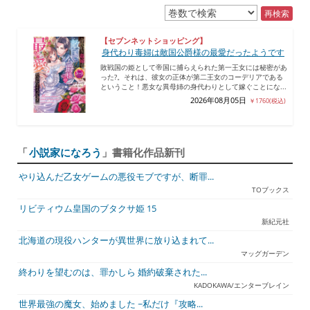
再検索
【セブンネットショッピング】
身代わり毒婦は敵国公爵様の最愛だったようです
敗戦国の姫として帝国に捕らえられた第一王女には秘密があ
った?。それは、彼女の正体が第二王女のコーデリアである
ということ！悪女な異母姉の身代わりとして嫁ぐことにな...
2026年08月05日
￥1760(税込)
「
小説家になろう
」書籍化作品新刊
やり込んだ乙女ゲームの悪役モブですが、断罪...
TOブックス
リビティウム皇国のブタクサ姫 15
新紀元社
北海道の現役ハンターが異世界に放り込まれて...
マッグガーデン
終わりを望むのは、罪かしら 婚約破棄された...
KADOKAWA/エンターブレイン
世界最強の魔女、始めました ~私だけ『攻略...