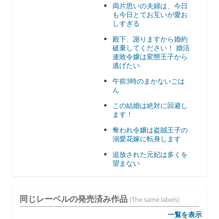
両片思いの夫婦は、今日
も今日とてお互いが愛お
しすぎる
殿下、謝りますから婚約
破棄してください！ 婚活
連敗令嬢は変態王子から
逃げたい
午前3時のまかないごは
ん
この結婚は絶対に回避し
ます！
奪われ令嬢は盗賊王子の
溺愛花嫁に転身します
追放された元妃は多くを
望まない
同じレーベルの発売済み作品
(The same labels)
一覧を表示