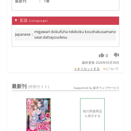
最新刊
：
1巻
▼ 言語
(Language)
migawari dokufuha tekikoku koushakusamano
Japanese
：
saiai dattayoudesu
0
最終更新 2026年05月30日
★
をリセットする
★
について
最新刊
(外部サイト)
Supported by 楽天ウェブサービス
他の関連商品
も表示する