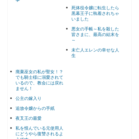
死体役令嬢に転生したら
黒幕王子に執着されちゃ
いました
悪女の手帳～私を殺した
皆さまに、最高の結末を
～
未亡人エレンの幸せな人
生
廃棄巫女の私が聖女！？
でも騎士様に溺愛されて
いるので、教会には戻れ
ません！
公主の嫁入り
追放令嬢からの手紙
夜叉王の最愛
私を恨んでいる元使用人
にどうやら復讐されるよ