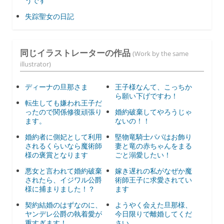
うです
失踪聖女の日記
同じイラストレーターの作品
(Work by the same
illustrator)
ディーナの旦那さま
王子様なんて、こっちか
ら願い下げですわ！
転生しても嫌われ王子だ
ったので関係修復頑張り
婚約破棄してやろうじゃ
ます。
ないの！！
婚約者に側妃として利用
堅物竜騎士パパはお飾り
されるくらいなら魔術師
妻と竜の赤ちゃんをまる
様の褒賞となります
ごと溺愛したい！
悪女と言われて婚約破棄
嫁き遅れの私がなぜか魔
されたら、イジワル公爵
術師王子に求愛されてい
様に捕まりました！？
ます
契約結婚のはずなのに、
ようやく会えた旦那様、
ヤンデレ公爵の執着愛が
今日限りで離婚してくだ
重すぎます！
さい