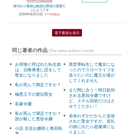
身代わり毒婦は敵国公爵様の最愛だ
ったようです
2026年06月25日
￥1760(税込)
電子書籍を表示
同じ著者の作品
(The same author's work)
お荷物と呼ばれた転生姫
異世界転生して魔女にな
は、召喚勇者に恋をして
ったのでスローライフを
聖女になりました
送りたいのに魔王が逃が
してくれません
私が死んで満足ですか？
まだ間に合う！明日処刑
極悪王子の愛玩聖女
される悪役令嬢ですけ
ど、スチル回収だけはさ
富豪令嬢
せてください！
私が死んで満足ですか？
余命わずかだからと追放
誰が殺した悪役令嬢
された聖女ですが、巡礼
の旅に出たら超健康にな
小説 京佳お嬢様と奥田執
りました
事