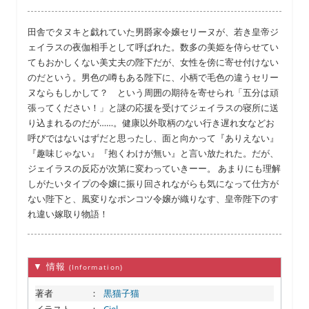
田舎でタヌキと戯れていた男爵家令嬢セリーヌが、若き皇帝ジ
ェイラスの夜伽相手として呼ばれた。数多の美姫を侍らせてい
てもおかしくない美丈夫の陛下だが、女性を傍に寄せ付けない
のだという。男色の噂もある陛下に、小柄で毛色の違うセリー
ヌならもしかして？ という周囲の期待を寄せられ「五分は頑
張ってください！」と謎の応援を受けてジェイラスの寝所に送
り込まれるのだが……。健康以外取柄のない行き遅れ女などお
呼びではないはずだと思ったし、面と向かって『ありえない』
『趣味じゃない』『抱くわけが無い』と言い放たれた。だが、
ジェイラスの反応が次第に変わっていきーー。 あまりにも理解
しがたいタイプの令嬢に振り回されながらも気になって仕方が
ない陛下と、風変りなポンコツ令嬢が織りなす、皇帝陛下のす
れ違い嫁取り物語！
▼ 情報
(Information)
著者
：
黒猫子猫