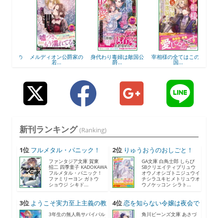
爵家の
メルディオン公爵家の
身代わり毒婦は敵国公
宰相様の全てはこの王
若...
爵...
国...
新刊ランキング
(Ranking)
1位
フルメタル・パニック！
2位
りゅうおうのおしごと！
F...
21...
ファンタジア文庫 賀東
GA文庫 白鳥士郎 しらび
招二 四季童子 KADOKAWA
SBクリエイティブリュウ
フルメタル・パニック！
オウノオシゴトニジュウイ
ファミリーヨン ガトウ
チシラユキヒメトリュウオ
ショウジ シキド...
ウノケッコン シラト...
3位
ようこそ実力至上主義の教
4位
恋を知らない令嬢は夜会で
室...
助...
3年生の無人島サバイバル
角川ビーンズ文庫 あさづ