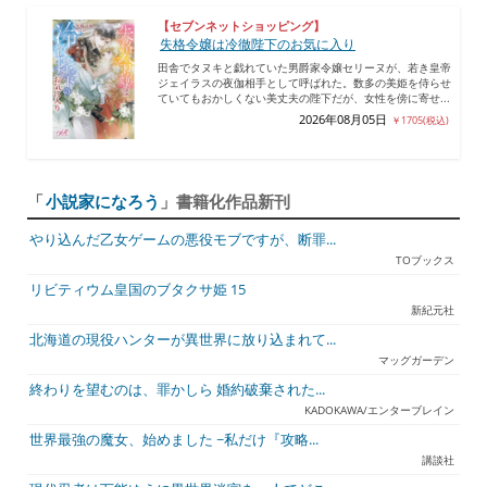
【セブンネットショッピング】
失格令嬢は冷徹陛下のお気に入り
田舎でタヌキと戯れていた男爵家令嬢セリーヌが、若き皇帝
ジェイラスの夜伽相手として呼ばれた。数多の美姫を侍らせ
ていてもおかしくない美丈夫の陛下だが、女性を傍に寄せ...
2026年08月05日
￥1705(税込)
「
小説家になろう
」書籍化作品新刊
やり込んだ乙女ゲームの悪役モブですが、断罪...
TOブックス
リビティウム皇国のブタクサ姫 15
新紀元社
北海道の現役ハンターが異世界に放り込まれて...
マッグガーデン
終わりを望むのは、罪かしら 婚約破棄された...
KADOKAWA/エンターブレイン
世界最強の魔女、始めました ~私だけ『攻略...
講談社