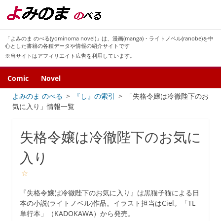
「よみのま のべる(yominoma novel)」は、漫画(manga)・ライトノベル(ranobe)を中
心とした書籍の各種データや情報の紹介サイトです
※当サイトはアフィリエイト広告を利用しています。
Comic
Novel
よみのま のべる
『し』の索引
「失格令嬢は冷徹陛下のお
気に入り」情報一覧
失格令嬢は冷徹陛下のお気に
入り
☆
『失格令嬢は冷徹陛下のお気に入り』は黒猫子猫による日
本の小説(ライトノベル)作品。イラスト担当はCiel。「TL
単行本」（KADOKAWA）から発売。