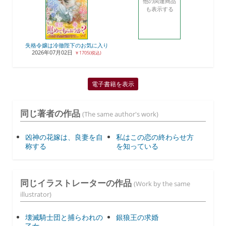
他の関連商品
も表示する
失格令嬢は冷徹陛下のお気に入り
2026年07月02日
￥1705(税込)
電子書籍を表示
同じ著者の作品
(The same author's work)
凶神の花嫁は、良妻を自
私はこの恋の終わらせ方
称する
を知っている
同じイラストレーターの作品
(Work by the same
illustrator)
壊滅騎士団と捕らわれの
銀狼王の求婚