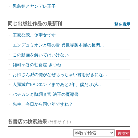
・
黒鳥姫とヤンデレ王子
同じ出版社作品の最新刊
一覧を表示
・
王家公認、偽聖女です
・
エンデュミオンと猫の舌 異世界製本屋の長閑...
・
この動画を解いてはいけない
・
雑司ヶ谷の朝食屋 きつね
・
お姉さん派の俺がなぜちっちゃい君を好きにな...
・
人類滅亡BADエンドまであと2年、僕だけが...
・
バチカン奇跡調査官 法王の魔導書
・
先生、今日から同い年ですね？
各書店の検索結果
(外部サイト)
再検索