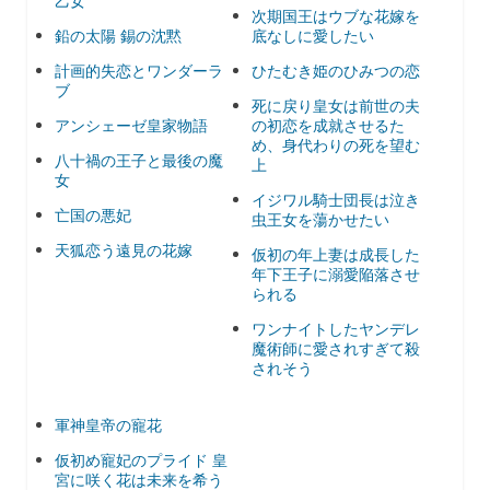
乙女
次期国王はウブな花嫁を
鉛の太陽 錫の沈黙
底なしに愛したい
計画的失恋とワンダーラ
ひたむき姫のひみつの恋
ブ
死に戻り皇女は前世の夫
アンシェーゼ皇家物語
の初恋を成就させるた
め、身代わりの死を望む
八十禍の王子と最後の魔
上
女
イジワル騎士団長は泣き
亡国の悪妃
虫王女を蕩かせたい
天狐恋う遠見の花嫁
仮初の年上妻は成長した
年下王子に溺愛陥落させ
られる
ワンナイトしたヤンデレ
魔術師に愛されすぎて殺
されそう
軍神皇帝の寵花
仮初め寵妃のプライド 皇
宮に咲く花は未来を希う