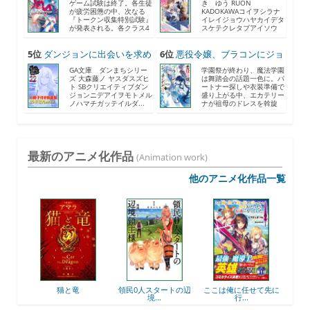
ゲーム試験は終了。各生徒
き ゆう RUON
が疲労困憊の中、次なる
KADOKAWAコイヲシラナ
『トークン収集特別試験』
イレイジョウハヤカイデタ
が発表される。各クラス4
スケテクレタブアイソウ
人...
ナ...
5位
ダンジョンに出会いを求め
6位
悪役令嬢、ブラコンにジョ
る...
ブ...
GA文庫 ダンまちシリー
学園祭が終わり、魔法学園
ズ 大森藤ノ ヤスダスズヒ
は舞踏会の話題一色に。パ
ト SBクリエイティブダン
ートナー探しや衣装準備で
ジョンニデアイヲモトメル
盛り上がる中、エカテリー
ノハマチガッテイルダ...
ナが祖母のドレスを斡旋
す...
最新のアニメ化作品
(Animation work)
他のアニメ化作品一覧
後衛
猫と竜
領民0人スタートの辺
ここは俺に任せて先に
最強
境...
行...