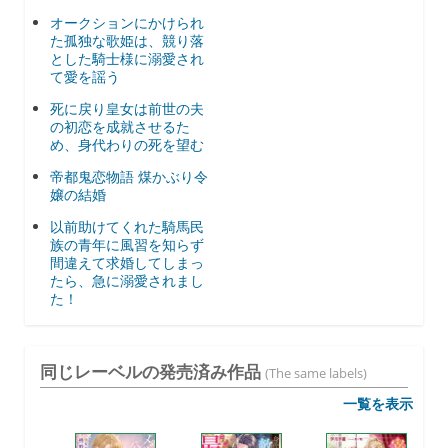
オークションにかけられ
た孤独な歌姫は、競り落
とした騎士様に溺愛され
て愛を謡う
死に戻り皇女は前世の夫
の初恋を成就させるた
め、身代わりの死を望む
帝都鬼恋物語 煤かぶり令
嬢の結婚
以前助けてくれた騎馬民
族の青年に風習を知らず
間違えて求婚してしまっ
たら、急に溺愛されまし
た！
同じレーベルの発売済み作品
(The same labels)
一覧を表示