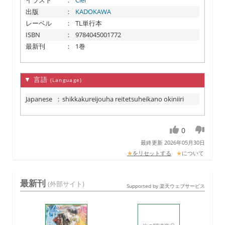
イラスト
：
Ciel
出版
：
KADOKAWA
レーベル
：
TL単行本
ISBN
：
9784045001772
最新刊
：
1巻
▼ 言語
(Language)
Japanese
：
shikkakureijouha reitetsuheikano okiniiri
0
最終更新 2026年05月30日
★
をリセットする
★
について
最新刊
(外部サイト)
Supported by 楽天ウェブサービス