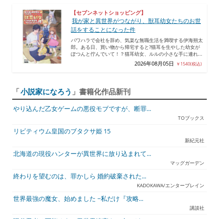
【セブンネットショッピング】
我が家と異世界がつながり、獣耳幼女たちのお世
話をすることになった件
パワハラで会社を辞め、気楽な無職生活を満喫する伊海朔太
郎。ある日、買い物から帰宅すると?猫耳を生やした幼女が
ぽつんと佇んでいて！？猫耳幼女、ルルの小さな手に連れ...
2026年08月05日
￥1540(税込)
「
小説家になろう
」書籍化作品新刊
やり込んだ乙女ゲームの悪役モブですが、断罪...
TOブックス
リビティウム皇国のブタクサ姫 15
新紀元社
北海道の現役ハンターが異世界に放り込まれて...
マッグガーデン
終わりを望むのは、罪かしら 婚約破棄された...
KADOKAWA/エンターブレイン
世界最強の魔女、始めました ~私だけ『攻略...
講談社