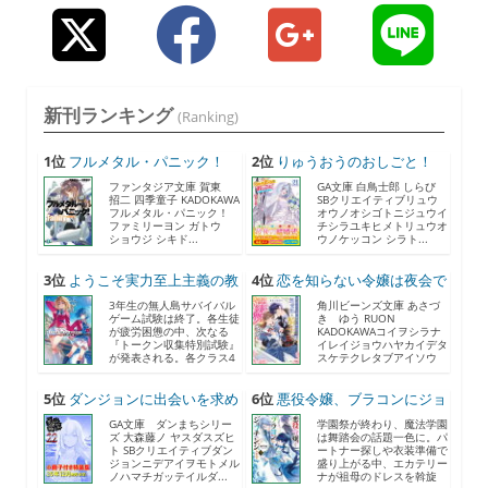
新刊ランキング
(Ranking)
1位
フルメタル・パニック！
2位
りゅうおうのおしごと！
F...
21...
ファンタジア文庫 賀東
GA文庫 白鳥士郎 しらび
招二 四季童子 KADOKAWA
SBクリエイティブリュウ
フルメタル・パニック！
オウノオシゴトニジュウイ
ファミリーヨン ガトウ
チシラユキヒメトリュウオ
ショウジ シキド...
ウノケッコン シラト...
3位
ようこそ実力至上主義の教
4位
恋を知らない令嬢は夜会で
室...
助...
3年生の無人島サバイバル
角川ビーンズ文庫 あさづ
ゲーム試験は終了。各生徒
き ゆう RUON
が疲労困憊の中、次なる
KADOKAWAコイヲシラナ
『トークン収集特別試験』
イレイジョウハヤカイデタ
が発表される。各クラス4
スケテクレタブアイソウ
人...
ナ...
5位
ダンジョンに出会いを求め
6位
悪役令嬢、ブラコンにジョ
る...
ブ...
GA文庫 ダンまちシリー
学園祭が終わり、魔法学園
ズ 大森藤ノ ヤスダスズヒ
は舞踏会の話題一色に。パ
ト SBクリエイティブダン
ートナー探しや衣装準備で
ジョンニデアイヲモトメル
盛り上がる中、エカテリー
ノハマチガッテイルダ...
ナが祖母のドレスを斡旋