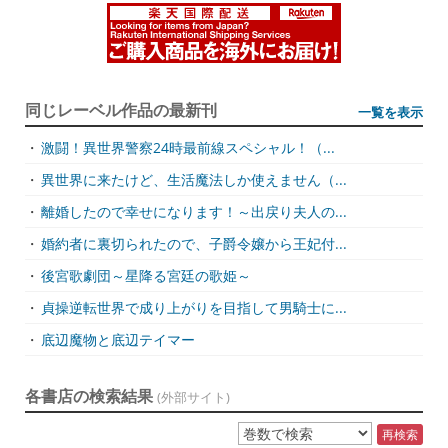
同じレーベル作品の最新刊
一覧を表示
・
激闘！異世界警察24時最前線スペシャル！（...
・
異世界に来たけど、生活魔法しか使えません（...
・
離婚したので幸せになります！～出戻り夫人の...
・
婚約者に裏切られたので、子爵令嬢から王妃付...
・
後宮歌劇団～星降る宮廷の歌姫～
・
貞操逆転世界で成り上がりを目指して男騎士に...
・
底辺魔物と底辺テイマー
各書店の検索結果
(外部サイト)
再検索