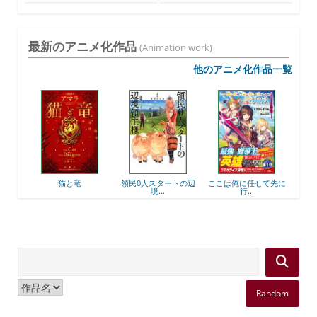
す...
最新のアニメ化作品
(Animation work)
他のアニメ化作品一覧
後衛
猫と竜
領民0人スタートの辺
ここは俺に任せて先に
最強
境...
行...
Random