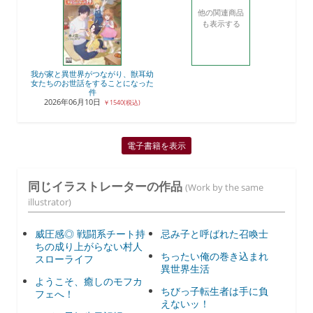
他の関連商品
も表示する
我が家と異世界がつながり、獣耳幼
女たちのお世話をすることになった
件
2026年06月10日
￥1540(税込)
電子書籍を表示
同じイラストレーターの作品
(Work by the same
illustrator)
威圧感◎ 戦闘系チート持
忌み子と呼ばれた召喚士
ちの成り上がらない村人
ちったい俺の巻き込まれ
スローライフ
異世界生活
ようこそ、癒しのモフカ
ちびっ子転生者は手に負
フェへ！
えないッ！