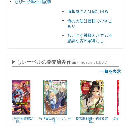
ちびっ子転生日記帳
情報屋さんは駆け回る
俺の天使は盲目でひきこ
もり
ちいさな神様とさても不
思議な古民家暮らし
同じレーベルの発売済み作品
(The same labels)
一覧を表示
激闘！異世界警察24
異世界に来たけど、生
後宮歌劇団～星降る宮
貞操
時...
活...
廷...