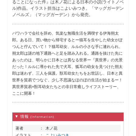
ることになった件』は木ノ花による日本の小説(ライトノベ
ル)作品。イラスト担当はこよいみつき。「マッグガーデン
ノベルズ」（マッグガーデン）から発売。
パワハラで会社を辞め、気楽な無職生活を満喫する伊海朔太
郎。ある日、買い物から帰宅するとー猫耳を生やした幼女がぽ
つんと佇んでいて！？猫耳幼女、ルルの小さな手に連れられ、
朔太郎は謎の地下通路へと足を踏み入れる。通路を抜けた先に
あったのは、明らかに日本とは異なる世界ー『異世界』の光景
だった！ルルに導かれた先で犬耳、狐耳の幼女を見つけた朔太
郎は迷わず、三人を保護。獣耳幼女たちをお世話し、日本と異
世界を貿易でつなぐ、少し不思議なほのぼの生活が始まるー！
異世界貿易×獣耳幼女たちとの非日常癒しライフストーリー、
ここに開幕！
▼ 情報
(Information)
著者
：
木ノ花
イラスト
：
こよいみつき