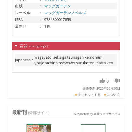
出版
：
マッグガーデン
レーベル
：
マッグガーデンノベルズ
ISBN
：
9784800017659
最新刊
：
1巻
▼ 言語
(Language)
wagayato isekaiga tsunagari kemomimi
Japanese
：
youjotachino osewawo surukotoni natta ken
0
最終更新 2026年05月30日
★
をリセットする
★
について
最新刊
(外部サイト)
Supported by 楽天ウェブサービス