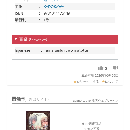
出版
：
KADOKAWA
ISBN
：
9784041175149
最新刊
：
1巻
▼ 言語
(Language)
Japanese
：
amai seifukuwo matotte
0
最終更新 2026年06月28日
★
をリセットする
★
について
最新刊
(外部サイト)
Supported by 楽天ウェブサービス
他の関連商品
も表示する