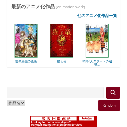
最新のアニメ化作品
(Animation work)
他のアニメ化作品一覧
界最強の後衛
猫と竜
領民0人スタートの辺
ここは俺に任せて先
境...
行...
Random