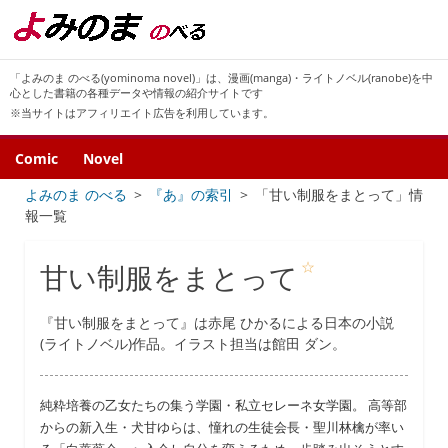
「よみのま のべる(yominoma novel)」は、漫画(manga)・ライトノベル(ranobe)を中
心とした書籍の各種データや情報の紹介サイトです
※当サイトはアフィリエイト広告を利用しています。
Comic
Novel
よみのま のべる
『あ』の索引
「甘い制服をまとって」情
報一覧
☆
甘い制服をまとって
『甘い制服をまとって』は赤尾 ひかるによる日本の小説
(ライトノベル)作品。イラスト担当は館田 ダン。
純粋培養の乙女たちの集う学園・私立セレーネ女学園。 高等部
からの新入生・犬甘ゆらは、憧れの生徒会長・聖川林檎が率い