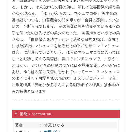
る「白薔薇会」へ入会し自分を変えるため一歩踏み出そうとす
る。 しかし、そんなゆらの目の前に、涼しげな雰囲気を纏う美
少女が現れる。 「ゆらが入るのは、マシュマロ会」 美少女の
謎は残りつつも、白薔薇会の門を叩くが「会員は募集していな
いの」と断られてしまう。 その言葉に胸を痛ませているゆらの
手を引いたのは先ほどの美少女だった。 美雪姫奈というその美
少女は、「白薔薇会を潰す」という過激な目的を掲げ、表向き
には放課後にマシュマロを配るだけの平和なサロン「マシュマ
ロ会」に所属しているという。 ゆらにマシュマロ会に入ってほ
しいと勧誘してくる美雪は、強引でトンチンカンで、戸惑うこ
とばかり。 だけどその行動のなかには不器用な優しさが確かに
あり、ゆらは次第に美雪に惹かれていってーー！？ マシュマロ
のように甘くて可愛さ1000％のガールズラブコメディ。 ※初
回限定特典「赤尾ひかるさんによる朗読ボイス特典」は紙本の
みの特典となります
▼ 情報
(Information)
著者
：
赤尾 ひかる
イラスト
：
館田 ダン