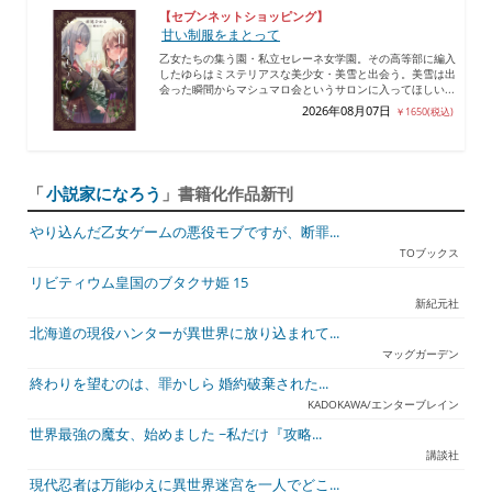
【セブンネットショッピング】
甘い制服をまとって
乙女たちの集う園・私立セレーネ女学園。その高等部に編入
したゆらはミステリアスな美少女・美雪と出会う。美雪は出
会った瞬間からマシュマロ会というサロンに入ってほしい...
2026年08月07日
￥1650(税込)
「
小説家になろう
」書籍化作品新刊
やり込んだ乙女ゲームの悪役モブですが、断罪...
TOブックス
リビティウム皇国のブタクサ姫 15
新紀元社
北海道の現役ハンターが異世界に放り込まれて...
マッグガーデン
終わりを望むのは、罪かしら 婚約破棄された...
KADOKAWA/エンターブレイン
世界最強の魔女、始めました ~私だけ『攻略...
講談社
現代忍者は万能ゆえに異世界迷宮を一人でどこ...