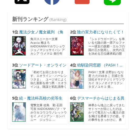
新刊ランキング
(Ranking)
1位
魔法少女ノ魔女裁判 （角
2位
陰の実力者になりたくて！
川...
...
角川スニーカー文庫
『シャドウガーデン』を率
Acacia 梅まろ
いる七陰の第一席アルファ
KADOKAWAマホウショウ
ーー彼女の故郷・エルフの
ジョノマジョサイバン ア
国の王が急死し、次代の王
カシア ウメマロ 発行年
を決める王位継承戦の開
月...
催...
3位
ソードアート・オンライン
4位
幼馴染同窓廻 （PASH！...
2...
「初めてお目にかかりま
PASH！文庫 吉野おいなり
す、エオライン・ハーレン
君 ただのゆきこ 主婦と生
ツさま」 ユージオによく
活社オサナナジミドウソウ
似た面影を持つ男・エオラ
カイ ヨシノオイナリクン
インは、陰謀と戦乱渦巻く
タダノユキコ 発...
《...
5位
続・魔法科高校の劣等生
6位
デスマーチからはじまる異
メ...
世...
電撃文庫 佐島 勤 石田
神界から地上に戻ってきた
可奈 KADOKAWAゾク・マ
サトゥーが目にしたのは、
ホウカコウコウノレットウ
かつて竜王だった魔王の首
セイ メイジアン・カンパ
を掲げる勇者リクの姿。そ
ニー ジュウニ ...
の事件をきっかけに、勇
者...