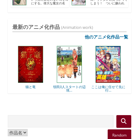
にする。偉大な魔女の名
しまう！ ついに嫌われ
を...
た...
最新のアニメ化作品
(Animation work)
他のアニメ化作品一覧
後衛
猫と竜
領民0人スタートの辺
ここは俺に任せて先に
最強
境...
行...
Random