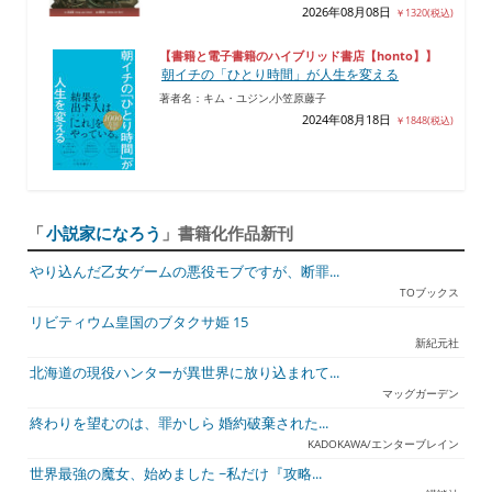
2026年08月08日
￥1320(税込)
【書籍と電子書籍のハイブリッド書店【honto】】
朝イチの「ひとり時間」が人生を変える
著者名：キム・ユジン,小笠原藤子
2024年08月18日
￥1848(税込)
「
小説家になろう
」書籍化作品新刊
やり込んだ乙女ゲームの悪役モブですが、断罪...
TOブックス
リビティウム皇国のブタクサ姫 15
新紀元社
北海道の現役ハンターが異世界に放り込まれて...
マッグガーデン
終わりを望むのは、罪かしら 婚約破棄された...
KADOKAWA/エンターブレイン
世界最強の魔女、始めました ~私だけ『攻略...