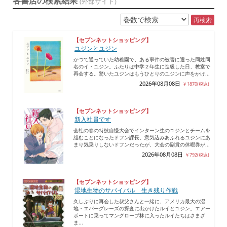
各書店の検索結果
(外部サイト)
再検索
【セブンネットショッピング】
ユジンとユジン
かつて通っていた幼稚園で、ある事件の被害に遭った同姓同
名のイ・ユジン。ふたりは中学２年生に進級した日、教室で
再会する。驚いたユジンはもうひとりのユジンに声をかけ...
2026年08月08日
￥1870(税込)
【セブンネットショッピング】
新入社員です
会社の春の特技自慢大会でインターン生のユジンとチームを
組むことになったドフン課長。意気込みあふれるユジンにあ
まり気乗りしないドフンだったが、大会の副賞の休暇券が...
2026年08月08日
￥792(税込)
【セブンネットショッピング】
湿地生物のサバイバル 生き残り作戦
久しぶりに再会した叔父さんと一緒に、アメリカ最大の湿
地・エバーグレーズの探査に出かけたルイとユジン。エアー
ボートに乗ってマングローブ林に入ったルイたちはさまざ
ま...