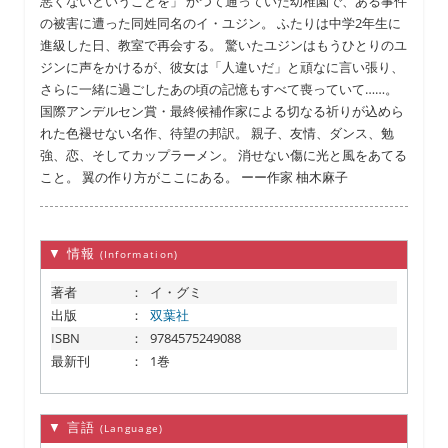
悪くないということを」 かつて通っていた幼稚園で、ある事件
の被害に遭った同姓同名のイ・ユジン。 ふたりは中学2年生に
進級した日、教室で再会する。 驚いたユジンはもうひとりのユ
ジンに声をかけるが、彼女は「人違いだ」と頑なに言い張り、
さらに一緒に過ごしたあの頃の記憶もすべて喪っていて……。
国際アンデルセン賞・最終候補作家による切なる祈りが込めら
れた色褪せない名作、待望の邦訳。 親子、友情、ダンス、勉
強、恋、そしてカップラーメン。 消せない傷に光と風をあてる
こと。 翼の作り方がここにある。 ーー作家 柚木麻子
▼ 情報
(Information)
著者
：
イ・グミ
出版
：
双葉社
ISBN
：
9784575249088
最新刊
：
1巻
▼ 言語
(Language)