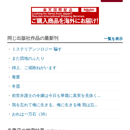
同じ出版社作品の最新刊
一覧を表示
・
ミステリアンソロジー 騙す
・
また団地のふたり
・
姉上、ご成敗ねがいます
・
毒愛
・
冬霞
・
前世弁護士の令嬢は今日も華麗に真実を見抜く...
・
我を忘れて俺に生きる。俺に生きる俺 我は忘...
・
おれは一万石（38）