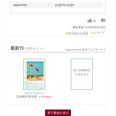
Japanese
：
yujinto yujin
0
最終更新 2026年06月28日
★
をリセットする
★
について
最新刊
(外部サイト)
Supported by 楽天ウェブサービス
他の関連商品
も表示する
ユジンとユジン
2026年07月24日
￥1870(税込)
電子書籍を表示