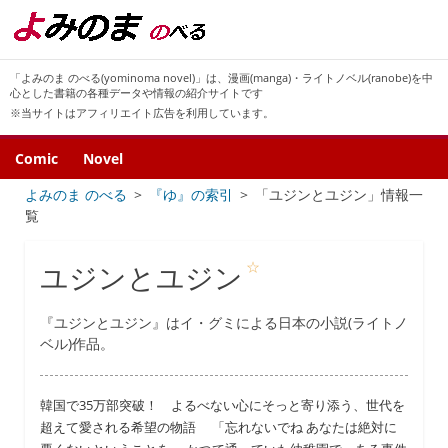
「よみのま のべる(yominoma novel)」は、漫画(manga)・ライトノベル(ranobe)を中
心とした書籍の各種データや情報の紹介サイトです
※当サイトはアフィリエイト広告を利用しています。
Comic
Novel
よみのま のべる
『ゆ』の索引
「ユジンとユジン」情報一
覧
☆
ユジンとユジン
『ユジンとユジン』はイ・グミによる日本の小説(ライトノ
ベル)作品。
韓国で35万部突破！ よるべない心にそっと寄り添う、世代を
超えて愛される希望の物語 「忘れないでね あなたは絶対に