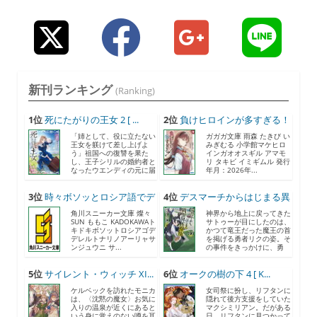
新刊ランキング
(Ranking)
1位
死にたがりの王女 2 [ ...
2位
負けヒロインが多すぎる！
（...
「姉として、役に立たない
ガガガ文庫 雨森 たきび い
王女を躾けて差し上げよ
みぎむる 小学館マケヒロ
う」祖国への復讐を果た
インガオオスギル アマモ
し、王子シリルの婚約者と
リ タキビ イミギムル 発行
なったウエンディの元に届
年月：2026年...
いた...
3位
時々ボソッとロシア語でデ
4位
デスマーチからはじまる異
レ...
世...
角川スニーカー文庫 燦々
神界から地上に戻ってきた
SUN ももこ KADOKAWAト
サトゥーが目にしたのは、
キドキボソットロシアゴデ
かつて竜王だった魔王の首
デレルトナリノアーリャサ
を掲げる勇者リクの姿。そ
ンジュウニ サ...
の事件をきっかけに、勇
者...
5位
サイレント・ウィッチ XI...
6位
オークの樹の下 4 [ K...
ケルベックを訪れたモニカ
女司祭に扮し、リフタンに
は、〈沈黙の魔女〉お気に
隠れて後方支援をしていた
入りの温泉が近くにあると
マクシミリアン。だがある
いう身に覚えのない噂を耳
日、リフタンに見つかって