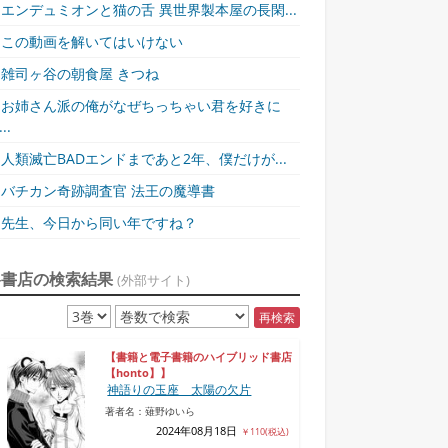
エンデュミオンと猫の舌 異世界製本屋の長閑...
この動画を解いてはいけない
雑司ヶ谷の朝食屋 きつね
お姉さん派の俺がなぜちっちゃい君を好きに
..
人類滅亡BADエンドまであと2年、僕だけが...
バチカン奇跡調査官 法王の魔導書
先生、今日から同い年ですね？
各書店の検索結果
(外部サイト)
再検索
【書籍と電子書籍のハイブリッド書店
【honto】】
神語りの玉座 太陽の欠片
著者名：薙野ゆいら
2024年08月18日
￥110(税込)