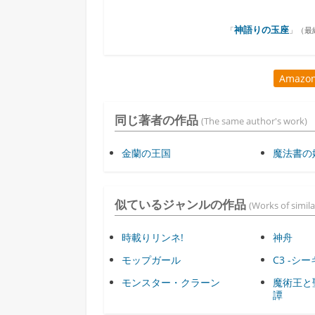
神語りの玉座
「
」（
最終
Amaz
同じ著者の作品
(The same author's work)
金蘭の王国
魔法書の
似ているジャンルの作品
(Works of simila
時載りリンネ!
神舟
モップガール
C3 -シ
モンスター・クラーン
魔術王と
譚