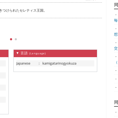
突きつけられたセレティス王国。
着々
・
オだ
毎.
しが
が交
・
想.
・
交.
▼ 言語
(Language)
・
（.
Japanese
：
kamigatarinogyokuza
・
・
・
・