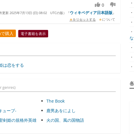
・
0
・
ウィキペディア日本語版
更新 2025年7月13日 (日) 08:02
UTCの版）『
』
★
をリセットする
★
について
・
・
onで購入
電子書籍を表示
な.
・
・
姫は恋をする
・
r genres)
The Book
ーキューブ-
鹿男あをによし
聖剣姫の規格外英雄
火の国、風の国物語