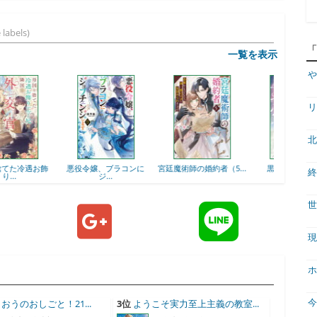
 labels)
一覧を表示
や
リ
北
母国を捨てた冷遇お飾
悪役令嬢、ブラコンに
宮廷魔術師の婚約者（5...
黒獅
終
り...
ジ...
世
現
ホ
おうのおしごと！21...
3位
ようこそ実力至上主義の教室...