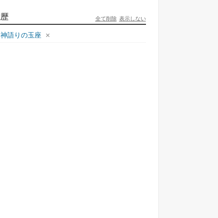
ュリとエレナの森の相談所 ~付与の力であ...
履歴
全て削除
表示しない
一二三書房
神語りの玉座
才悪女は嘘を見破る2
一迅社
ラフォーおっさんはスローライフの夢を見る...
ホビージャパン
死神騎士様との間に双子を授かりました2
TOブックス
悪役令嬢、ブラコンにジョブチェンジします9
KADOKAWA/角川書店
本能寺から始める信長との天下統一8
KADOKAWA/アスキー・メディアワークス
様のドS!!~試練だらけのやり直しライフ...
夢中文庫
ン？聖女？いい
捨てられ聖女の異世界
転校先の清楚可憐な美
鬼の花嫁
え...
ご...
少...