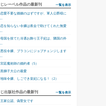
同じレーベル作品の最新刊
一覧を表示
と神帝領国の併呑に向けて動き出す、エスウェン王オズワルド三世。それを
恋愛不要な婚姻のはずですが、軍人公爵様に
が、誰よりも信頼していたテュリアークに裏切られ、さらに親友のアディス
..
れる彼のためにミツクガの王女ユツキは、自らの身をなげうつ、ある覚悟を決めて
錯し、かくして神帝領国の命運はセフィオにゆだねられた!シリーズ感動の完
恋を知らない令嬢は夜会で助けてくれた無愛
..
母国を捨てた冷遇お飾り王子妃は、隣国の外
..
悪役令嬢、ブラコンにジョブチェンジします
..
宮廷魔術師の婚約者（5）
黒獅子大公の最愛
地味令嬢、しごでき皇妃になる！（2）
同じ出版社作品の最新刊
一覧を表示
王家公認、偽聖女です