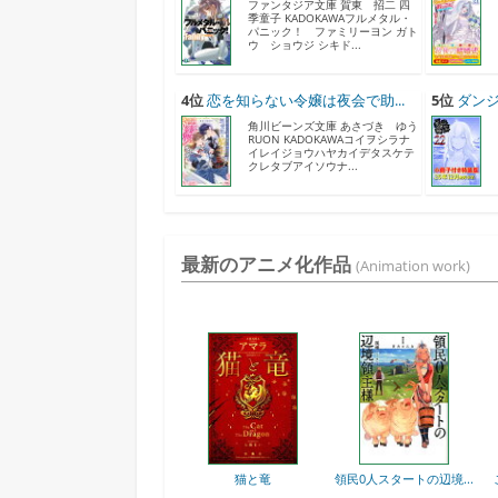
ファンタジア文庫 賀東 招二 四
季童子 KADOKAWAフルメタル・
パニック！ ファミリーヨン ガト
ウ ショウジ シキド...
4位
恋を知らない令嬢は夜会で助...
5位
ダンジ
角川ビーンズ文庫 あさづき ゆう
RUON KADOKAWAコイヲシラナ
イレイジョウハヤカイデタスケテ
クレタブアイソウナ...
最新のアニメ化作品
(Animation work)
世界最強の後衛
猫と竜
領民0人スタートの辺境...