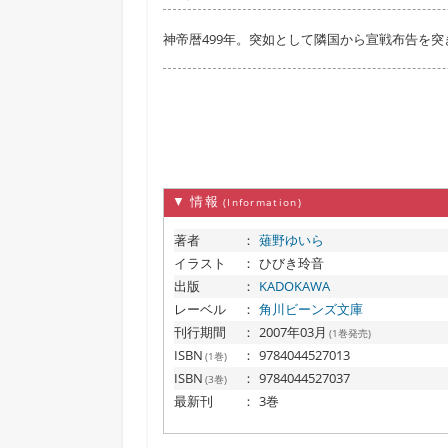
神帝暦499年。突如として隣国から宣戦布告を
▼ 情報
(Information)
著者
：
薙野ゆいら
イラスト
：
ひびき玲音
出版
：
KADOKAWA
レーベル
：
角川ビーンズ文庫
刊行期間
：
2007年03月
(1巻発売)
ISBN
：
9784044527013
(1巻)
ISBN
：
9784044527037
(3巻)
最新刊
：
3巻