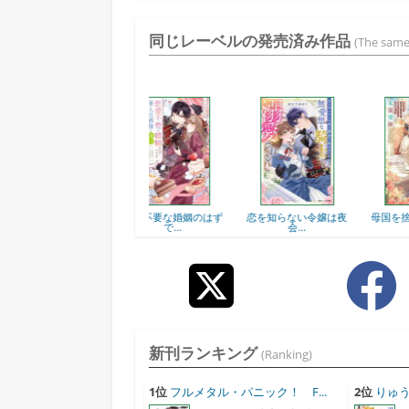
同じレーベルの発売済み作品
(The same
恋愛不要な婚姻のはず
恋を知らない令嬢は夜
で...
会...
新刊ランキング
(Ranking)
1位
フルメタル・パニック！ F...
2位
りゅう