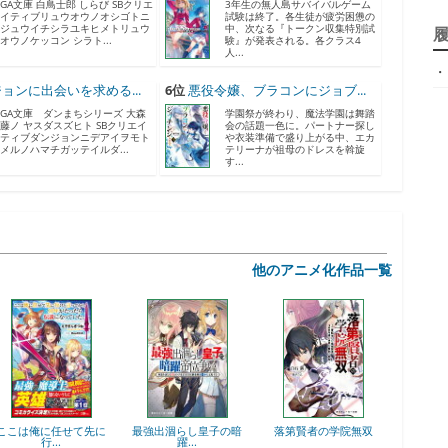
GA文庫 白鳥士郎 しらび SBクリエ
3年生の無人島サバイバルゲーム
イティブリュウオウノオシゴトニ
試験は終了。各生徒が疲労困憊の
ジ
ジュウイチシラユキヒメトリュウ
中、次なる『トークン収集特別試
オウノケッコン シラト...
験』が発表される。各クラス4
人...
・
天
ョンに出会いを求める...
6位
悪役令嬢、ブラコンにジョブ...
GA文庫 ダンまちシリーズ 大森
学園祭が終わり、魔法学園は舞踏
ア
藤ノ ヤスダスズヒト SBクリエイ
会の話題一色に。パートナー探し
ティブダンジョンニデアイヲモト
や衣装準備で盛り上がる中、エカ
メルノハマチガッテイルダ...
テリーナが祖母のドレスを斡旋
す...
他のアニメ化作品一覧
神
ここは俺に任せて先に
最強出涸らし皇子の暗
落第賢者の学院無双
ヒロイ
行...
躍...