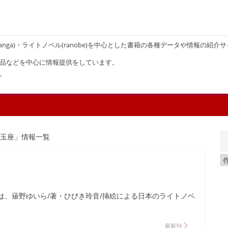
画(manga)・ライトノベル(ranobe)を中心とした書籍の各種データや情報の紹介
品などを中心に情報提供をしています。
。
の玉座」情報一覧
は、薙野ゆいら/著・ひびき玲音/挿絵による日本のライトノベ