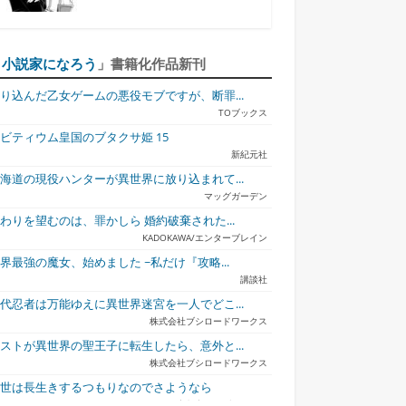
「
小説家になろう
」書籍化作品新刊
り込んだ乙女ゲームの悪役モブですが、断罪...
TOブックス
ビティウム皇国のブタクサ姫 15
新紀元社
海道の現役ハンターが異世界に放り込まれて...
マッグガーデン
子大公の最愛
地味令嬢、しごでき皇
わりを望むのは、罪かしら 婚約破棄された...
妃...
KADOKAWA/エンターブレイン
界最強の魔女、始めました ~私だけ『攻略...
講談社
代忍者は万能ゆえに異世界迷宮を一人でどこ...
株式会社ブシロードワークス
ストが異世界の聖王子に転生したら、意外と...
株式会社ブシロードワークス
今世は長生きするつもりなのでさようなら
宇都宮ケーブルテレビ