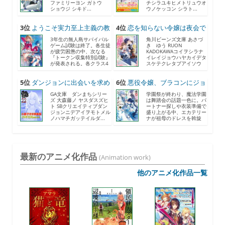
ファミリーヨン ガトウ
チシラユキヒメトリュウオ
ショウジ シキド...
ウノケッコン シラト...
3位
ようこそ実力至上主義の教
4位
恋を知らない令嬢は夜会で
室...
助...
3年生の無人島サバイバル
角川ビーンズ文庫 あさづ
ゲーム試験は終了。各生徒
き ゆう RUON
が疲労困憊の中、次なる
KADOKAWAコイヲシラナ
『トークン収集特別試験』
イレイジョウハヤカイデタ
が発表される。各クラス4
スケテクレタブアイソウ
人...
ナ...
5位
ダンジョンに出会いを求め
6位
悪役令嬢、ブラコンにジョ
る...
ブ...
GA文庫 ダンまちシリー
学園祭が終わり、魔法学園
ズ 大森藤ノ ヤスダスズヒ
は舞踏会の話題一色に。パ
ト SBクリエイティブダン
ートナー探しや衣装準備で
ジョンニデアイヲモトメル
盛り上がる中、エカテリー
ノハマチガッテイルダ...
ナが祖母のドレスを斡旋
す...
最新のアニメ化作品
(Animation work)
他のアニメ化作品一覧