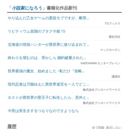
「
小説家になろう
」書籍化作品新刊
やり込んだ乙女ゲームの悪役モブですが、断罪...
TOブックス
リビティウム皇国のブタクサ姫 15
新紀元社
北海道の現役ハンターが異世界に放り込まれて...
マッグガーデン
終わりを望むのは、罪かしら 婚約破棄された...
KADOKAWA/エンターブレイン
世界最強の魔女、始めました ~私だけ『攻略...
講談社
現代忍者は万能ゆえに異世界迷宮を一人でどこ...
株式会社ブシロードワークス
ホストが異世界の聖王子に転生したら、意外と...
株式会社ブシロードワークス
今世は長生きするつもりなのでさようなら
宇都宮ケーブルテレビ
ジュリとエレナの森の相談所 ~付与の力であ...
履歴
全て削除
表示しない