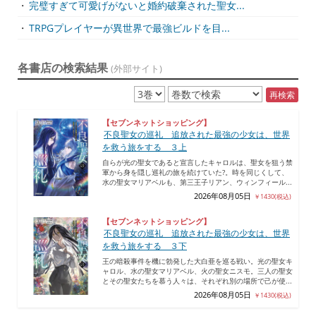
・
完璧すぎて可愛げがないと婚約破棄された聖女...
・
TRPGプレイヤーが異世界で最強ビルドを目...
各書店の検索結果
(外部サイト)
再検索
【セブンネットショッピング】
不良聖女の巡礼 追放された最強の少女は、世界
を救う旅をする ３上
自らが光の聖女であると宣言したキャロルは、聖女を狙う禁
軍から身を隠し巡礼の旅を続けていた?。時を同じくして、
水の聖女マリアベルも、第三王子リアン、ウィンフィール...
2026年08月05日
￥1430(税込)
【セブンネットショッピング】
不良聖女の巡礼 追放された最強の少女は、世界
を救う旅をする ３下
王の暗殺事件を機に勃発した大白亜を巡る戦い。光の聖女キ
ャロル、水の聖女マリアベル、火の聖女ニスモ。三人の聖女
とその聖女たちを慕う人々は、それぞれ別の場所で己が使...
2026年08月05日
￥1430(税込)