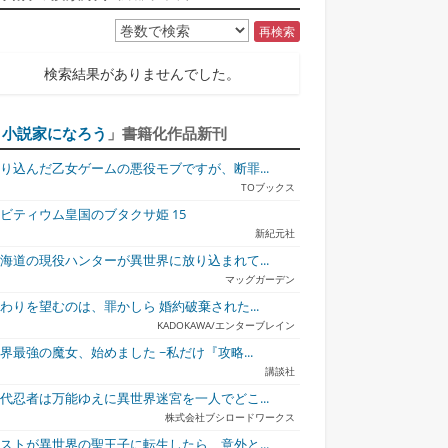
再検索
検索結果がありませんでした。
「
小説家になろう
」書籍化作品新刊
り込んだ乙女ゲームの悪役モブですが、断罪...
TOブックス
ビティウム皇国のブタクサ姫 15
新紀元社
海道の現役ハンターが異世界に放り込まれて...
マッグガーデン
わりを望むのは、罪かしら 婚約破棄された...
KADOKAWA/エンターブレイン
界最強の魔女、始めました ~私だけ『攻略...
講談社
代忍者は万能ゆえに異世界迷宮を一人でどこ...
株式会社ブシロードワークス
ストが異世界の聖王子に転生したら、意外と...