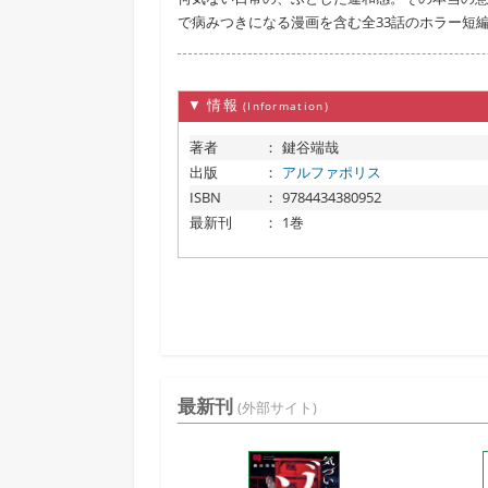
で病みつきになる漫画を含む全33話のホラー短
▼ 情報
(Information)
著者
：
鍵谷端哉
出版
：
アルファポリス
ISBN
：
9784434380952
最新刊
：
1巻
最新刊
(外部サイト)