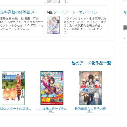
は、...
法科高校の劣等生 メ...
6位
ソードアート・オンライン ...
電撃文庫 佐島 勤 石田 可奈
《アインクラッド》七十五層の攻
KADOKAWAゾク・マホウカコウコ
略が始まった頃。キリトとアスナ
ジ
ウノレットウセイ メイジアン・カ
は、互いの気持ちを確かめ合い、
ンパニー ジュウニ ...
ついに結婚した。「……したい
こ...
・
天
ア
他のアニメ化作品一覧
神
..
ここは俺に任せて先に
最強出涸らし皇子の暗
落第賢者の学院無双
行...
躍...