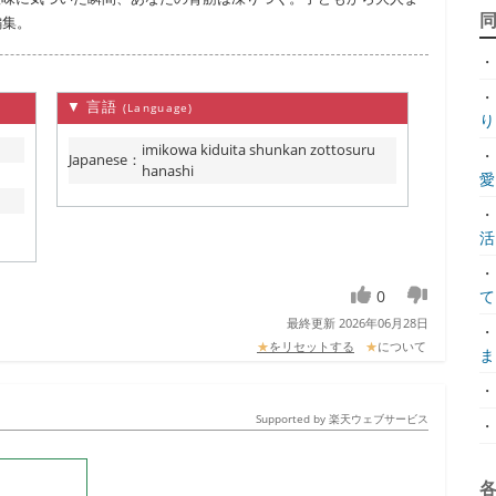
編集。
・
・
▼ 言語
(Language)
り.
imikowa kiduita shunkan zottosuru
・
Japanese
：
hanashi
愛.
・
活.
・
0
て.
最終更新 2026年06月28日
・
★
をリセットする
★
について
ま.
・
Supported by 楽天ウェブサービス
・