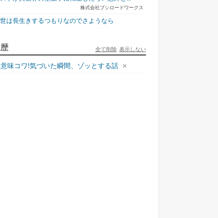
株式会社ブシロードワークス
今世は長生きするつもりなのでさようなら
宇都宮ケーブルテレビ
ュリとエレナの森の相談所 ~付与の力であ...
履歴
全て削除
表示しない
一二三書房
意味コワ!気づいた瞬間、ゾッとする話
才悪女は嘘を見破る2
一迅社
ラフォーおっさんはスローライフの夢を見る...
ホビージャパン
死神騎士様との間に双子を授かりました2
TOブックス
悪役令嬢、ブラコンにジョブチェンジします9
KADOKAWA/角川書店
本能寺から始める信長との天下統一8
KADOKAWA/アスキー・メディアワークス
様のドS!!~試練だらけのやり直しライフ...
ヒロイン？聖女？いい
捨てられ聖女の異世界
転校先の清楚可憐な美
鬼
夢中文庫
え...
ご...
少...