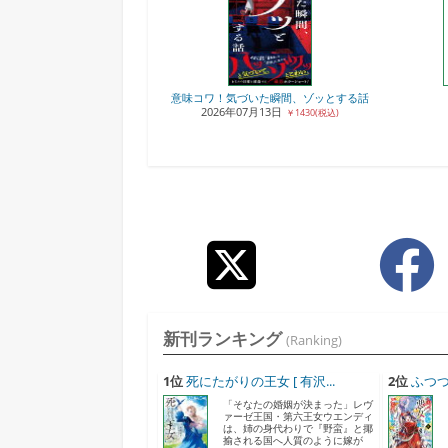
意味コワ！気づいた瞬間、ゾッとする話
2026年07月13日
￥1430(税込)
新刊ランキング
(Ranking)
1位
死にたがりの王女 [ 有沢...
2位
ふつつ
「そなたの婚姻が決まった」レヴ
ァーゼ王国・第六王女ウエンディ
は、姉の身代わりで『野蛮』と揶
揄される国へ人質のように嫁が