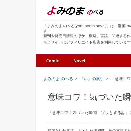
「よみのま のべる(yominoma novel)」は、漫
す
新刊や発売日情報のほか、概略、言語、関連する作
※当サイトはアフィリエイト広告を利用しています
Comic
Novel
よみのま のべる
『い』の索引
「意味コ
意味コワ！気づいた
『意味コワ！気づいた瞬間、ゾッとする話』は
何気ない日常の、ふとした違和感。その本当の