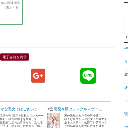
他の関連商品
も表示する
や
電子書籍を表示
リ
北
終
世
かな悪女ではございま...
3位
悪役令嬢はシングルマザーに...
現
皇帝が朱 慧月を監視しているーー
国外追放された元公爵令嬢で、
怪しい隠密の動きを察知して、一
様々な事情から今は女王の養女で
度雛宮に戻った玲琳たち。次なる
あるエステル。公爵フレデリック
一手は、近く執り行われる『鎮...
との結婚式を間近に控えた彼女
ホ