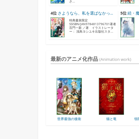
さ...
4位
さようなら、私を選ばなかっ...
5位
続・魔
特典書泉限定
SSISBN/JAN9784813796701著者
百門一新 ／著 イラストレータ
ー： 浅島ヨシユキ出版社スタ...
最新のアニメ化作品
(Animation work)
の村人
世界最強の後衛
猫と竜
領民0人スタートの辺境.