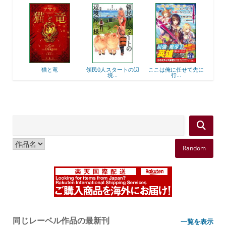
後衛
猫と竜
領民0人スタートの辺
ここは俺に任せて先に
最強
境...
行...
Random
同じレーベル作品の最新刊
一覧を表示