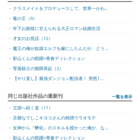
・
クラスメイトをプロデュースして、世界一かわ...
・
毒の王（9）
・
年下お姫様に甘えられる大正ロマン結婚生活
・
才女のお世話（12）
・
魔王の俺が奴隷エルフを嫁にしたんだが、どう...
・
影山くんの暗躍×青春ディレクション
・
零落銃士の無限再起（2）
・
【やり直し】最強ダンジョン配信者！ 突然1...
同じ出版社作品の最新刊
一覧を表示
・
王国へ続く道（11）
・
京都なでしこキヨコさんの純情ウラオモテ
・
女神から『孵化』のスキルを授かった俺が、な...
・
影山くんの暗躍×青春ディレクション