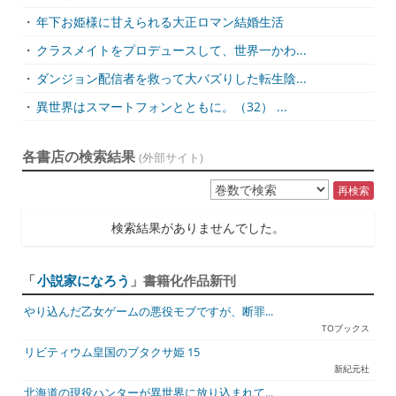
・
年下お姫様に甘えられる大正ロマン結婚生活
・
クラスメイトをプロデュースして、世界一かわ...
・
ダンジョン配信者を救って大バズりした転生陰...
・
異世界はスマートフォンとともに。（32） ...
各書店の検索結果
(外部サイト)
再検索
検索結果がありませんでした。
「
小説家になろう
」書籍化作品新刊
やり込んだ乙女ゲームの悪役モブですが、断罪...
TOブックス
リビティウム皇国のブタクサ姫 15
新紀元社
北海道の現役ハンターが異世界に放り込まれて...