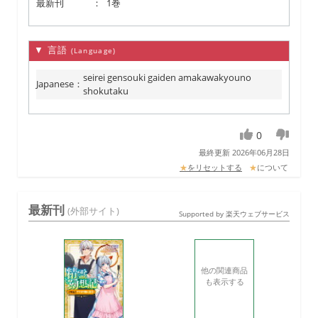
最新刊
：
1巻
▼ 言語
(Language)
seirei gensouki gaiden amakawakyouno
Japanese
：
shokutaku
0
最終更新 2026年06月28日
★
をリセットする
★
について
最新刊
(外部サイト)
Supported by 楽天ウェブサービス
他の関連商品
も表示する