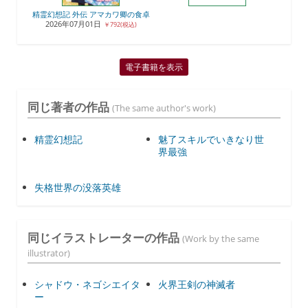
精霊幻想記 外伝 アマカワ卿の食卓
2026年07月01日
￥792(税込)
電子書籍を表示
同じ著者の作品
(The same author's work)
精霊幻想記
魅了スキルでいきなり世
界最強
失格世界の没落英雄
同じイラストレーターの作品
(Work by the same
illustrator)
シャドウ・ネゴシエイタ
火界王剣の神滅者
ー