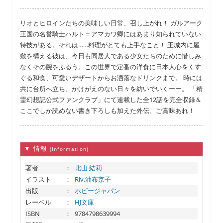
リオとヒロインたちの美味しい日常、召し上がれ！ ガルアーク
王国の名誉騎士ハルト＝アマカワ卿にはあまり知られていない
特技がある。それは……料理がとても上手なこと！ 王城内に屋
敷を構える彼は、今日も同居人である少女たちのために惜しみ
なくその腕をふるう。この世界で定番の洋食に日本人心をくす
ぐる和食、可愛いデザートからお洒落なドリンクまで。 時には
共に台所へ立ち、かけがえのない日々を紡いでいくーー。 「精
霊幻想記公式ファンクラブ」にて連載した全12話を完全収録＆
ここでしか読めない書き下ろしも加えた外伝、ご賞味あれ！
▼ 情報
(Information)
著者
：
北山 結莉
イラスト
：
Riv,油布京子
出版
：
ホビージャパン
レーベル
：
HJ文庫
ISBN
：
9784798639994