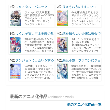
1位
フルメタル・パニック！
2位
りゅうおうのおしごと！
F...
21...
ファンタジア文庫 賀東
GA文庫 白鳥士郎 しらび
招二 四季童子 KADOKAWA
SBクリエイティブリュウ
フルメタル・パニック！
オウノオシゴトニジュウイ
ファミリーヨン ガトウ
チシラユキヒメトリュウオ
ショウジ シキド...
ウノケッコン シラト...
3位
ようこそ実力至上主義の教
4位
恋を知らない令嬢は夜会で
室...
助...
3年生の無人島サバイバル
角川ビーンズ文庫 あさづ
ゲーム試験は終了。各生徒
き ゆう RUON
が疲労困憊の中、次なる
KADOKAWAコイヲシラナ
『トークン収集特別試験』
イレイジョウハヤカイデタ
が発表される。各クラス4
スケテクレタブアイソウ
人...
ナ...
5位
ダンジョンに出会いを求め
6位
悪役令嬢、ブラコンにジョ
る...
ブ...
GA文庫 ダンまちシリー
学園祭が終わり、魔法学園
ズ 大森藤ノ ヤスダスズヒ
は舞踏会の話題一色に。パ
ト SBクリエイティブダン
ートナー探しや衣装準備で
ジョンニデアイヲモトメル
盛り上がる中、エカテリー
ノハマチガッテイルダ...
ナが祖母のドレスを斡旋
す...
最新のアニメ化作品
(Animation work)
他のアニメ化作品一覧