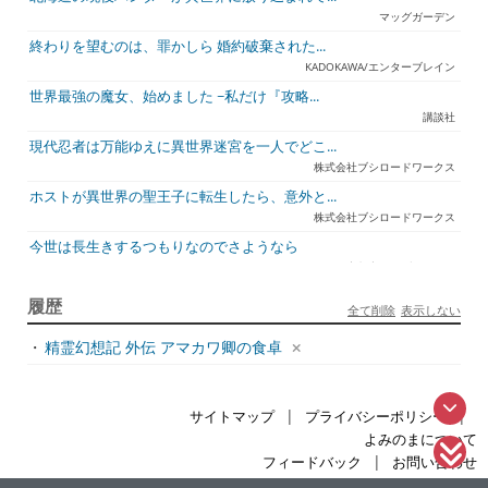
マッグガーデン
終わりを望むのは、罪かしら 婚約破棄された...
KADOKAWA/エンターブレイン
世界最強の魔女、始めました ~私だけ『攻略...
講談社
現代忍者は万能ゆえに異世界迷宮を一人でどこ...
株式会社ブシロードワークス
ホストが異世界の聖王子に転生したら、意外と...
株式会社ブシロードワークス
今世は長生きするつもりなのでさようなら
宇都宮ケーブルテレビ
ジュリとエレナの森の相談所 ~付与の力であ...
履歴
全て削除
表示しない
一二三書房
・
精霊幻想記 外伝 アマカワ卿の食卓
天才悪女は嘘を見破る2
一迅社
アラフォーおっさんはスローライフの夢を見る...
|
|
サイトマップ
プライバシーポリシー
ホビージャパン
よみのまについて
死神騎士様との間に双子を授かりました2
|
フィードバック
お問い合わせ
TOブックス