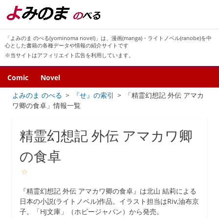
「よみのま のべる(yominoma novel)」は、漫画(manga)・ライトノベル(ranobe)を中
心とした書籍の各種データや情報の紹介サイトです
※当サイトはアフィリエイト広告を利用しています。
Comic
Novel
よみのま のべる
『せ』の索引
「精霊幻想記 外伝 アマカ
ワ卿の食卓」情報一覧
精霊幻想記 外伝 アマカワ卿
の食卓
☆
『精霊幻想記 外伝 アマカワ卿の食卓』は北山 結莉による
日本の小説(ライトノベル)作品。イラスト担当はRiv,油布京
子。「HJ文庫」（ホビージャパン）から発売。