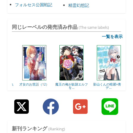
フォルセス公国戦記
精霊幻想記
同じレーベルの発売済み作品
(The same labels)
一覧を表示
えられ
才女のお世話（12）
魔王の俺が奴隷エルフ
影山くんの暗躍×青春
零落
を...
デ...
新刊ランキング
(Ranking)