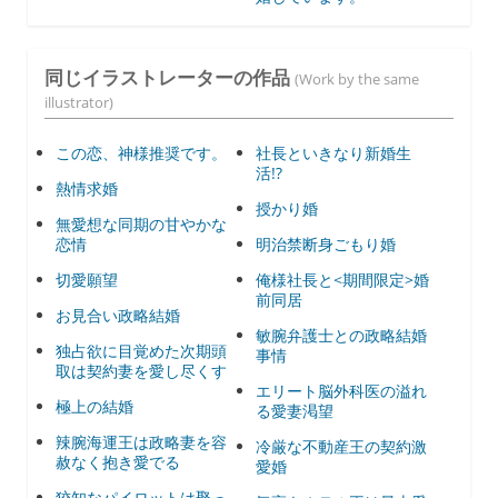
同じイラストレーターの作品
(Work by the same
illustrator)
この恋、神様推奨です。
社長といきなり新婚生
活!?
熱情求婚
授かり婚
無愛想な同期の甘やかな
恋情
明治禁断身ごもり婚
切愛願望
俺様社長と<期間限定>婚
前同居
お見合い政略結婚
敏腕弁護士との政略結婚
独占欲に目覚めた次期頭
事情
取は契約妻を愛し尽くす
エリート脳外科医の溢れ
極上の結婚
る愛妻渇望
辣腕海運王は政略妻を容
冷厳な不動産王の契約激
赦なく抱き愛でる
愛婚
狡知なパイロットは娶っ