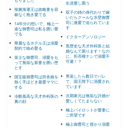
もりました
生涯愛し囲う
辣腕海運王は政略妻を容
双子の姉の身代わりで嫁
赦なく抱き愛でる
いだらクールな氷壁御曹
司に激愛で迫られていま
14年分の想いで、極上一
す
途な御曹司は私を囲い愛
でる
ドクターアンソロジー
華麗なるホテル王は溺愛
黒歴史な天才外科医と結
契約で絡め娶る
婚なんて困ります！なの
に、拒否権ナシで溺愛不
策士な御曹司、溺愛をも
可避！？
って無垢な新妻を囲い堕
とす
男装したら数日でバレ
国宝級御曹司は田舎娘を
て、国王陛下に溺愛され
熱く手ほどき最愛ママに
ています
する
次期家元は無垢な許婚が
冷酷孤高な天才外科医の
愛しくてたまらない
裏の顔
極上パイロットが愛妻に
ご所望です
極上御曹司と授かり溺愛