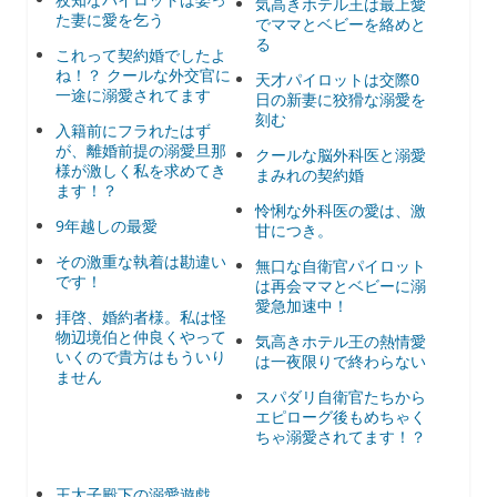
気高きホテル王は最上愛
た妻に愛を乞う
でママとベビーを絡めと
る
これって契約婚でしたよ
ね！？ クールな外交官に
天才パイロットは交際0
一途に溺愛されてます
日の新妻に狡猾な溺愛を
刻む
入籍前にフラれたはず
が、離婚前提の溺愛旦那
クールな脳外科医と溺愛
様が激しく私を求めてき
まみれの契約婚
ます！？
怜悧な外科医の愛は、激
9年越しの最愛
甘につき。
その激重な執着は勘違い
無口な自衛官パイロット
です！
は再会ママとベビーに溺
愛急加速中！
拝啓、婚約者様。私は怪
物辺境伯と仲良くやって
気高きホテル王の熱情愛
いくので貴方はもういり
は一夜限りで終わらない
ません
スパダリ自衛官たちから
エピローグ後もめちゃく
ちゃ溺愛されてます！？
王太子殿下の溺愛遊戯