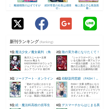
司、笑
離婚期限のはずですが
絶対零度の社長は感情
極上貴公子な救急医は
執着
ゼ...
最...
新刊ランキング
(Ranking)
1位
魔法少女ノ魔女裁判 （角
2位
陰の実力者になりたくて！
川...
...
角川スニーカー文庫
『シャドウガーデン』を率
Acacia 梅まろ
いる七陰の第一席アルファ
KADOKAWAマホウショウ
ーー彼女の故郷・エルフの
ジョノマジョサイバン ア
国の王が急死し、次代の王
カシア ウメマロ 発行年
を決める王位継承戦の開
月...
催...
3位
ソードアート・オンライン
4位
幼馴染同窓廻 （PASH！...
2...
「初めてお目にかかりま
PASH！文庫 吉野おいなり
す、エオライン・ハーレン
君 ただのゆきこ 主婦と生
ツさま」 ユージオによく
活社オサナナジミドウソウ
似た面影を持つ男・エオラ
カイ ヨシノオイナリクン
インは、陰謀と戦乱渦巻く
タダノユキコ 発...
《...
5位
続・魔法科高校の劣等生
6位
デスマーチからはじまる異