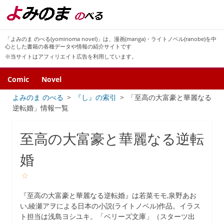
「よみのま のべる(yominoma novel)」は、漫画(manga)・ライトノベル(ranobe)を中
心とした書籍の各種データや情報の紹介サイトです
※当サイトはアフィリエイト広告を利用しています。
Comic
Novel
よみのま のべる
『し』の索引
「至高の大富豪と華麗なる
逆転婚」情報一覧
至高の大富豪と華麗なる逆転
婚
☆
『至高の大富豪と華麗なる逆転婚』は若菜モモ,泉野あお
い,綾瀬アヲによる日本の小説(ライトノベル)作品。イラス
ト担当は浅島ヨシユキ。「ベリーズ文庫」（スターツ出