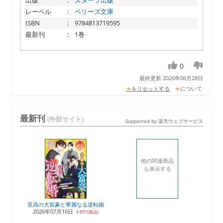
出版
：
スターツ出版
レーベル
：
ベリーズ文庫
ISBN
：
9784813719595
最新刊
：
1巻
0
最終更新 2026年06月28日
★
をリセットする
★
について
最新刊
(外部サイト)
Supported by 楽天ウェブサービス
他の関連商品
も表示する
至高の大富豪と華麗なる逆転婚
2026年07月10日
￥891(税込)