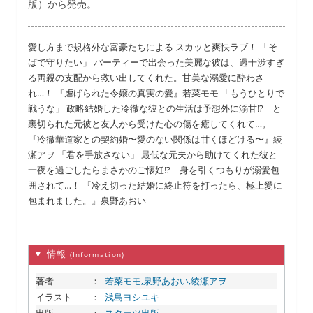
版）から発売。
愛し方まで規格外な富豪たちによる スカッと爽快ラブ！ 「そ
ばで守りたい」 パーティーで出会った美麗な彼は、過干渉すぎ
る両親の支配から救い出してくれた。甘美な溺愛に酔わさ
れ…！ 『虐げられた令嬢の真実の愛』若菜モモ 「もうひとりで
戦うな」 政略結婚した冷徹な彼との生活は予想外に溺甘!? と
裏切られた元彼と友人から受けた心の傷を癒してくれて…。
『冷徹華道家との契約婚〜愛のない関係は甘くほどける〜』綾
瀬アヲ 「君を手放さない」 最低な元夫から助けてくれた彼と
一夜を過ごしたらまさかのご懐妊!? 身を引くつもりが溺愛包
囲されて…！ 『冷え切った結婚に終止符を打ったら、極上愛に
包まれました。』泉野あおい
▼ 情報
(Information)
著者
：
若菜モモ,泉野あおい,綾瀬アヲ
イラスト
：
浅島ヨシユキ