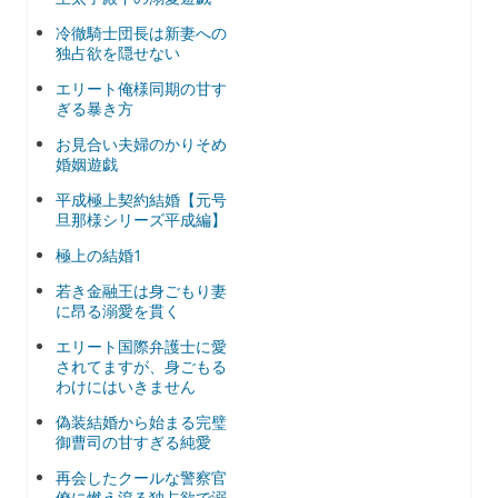
冷徹騎士団長は新妻への
独占欲を隠せない
エリート俺様同期の甘す
ぎる暴き方
お見合い夫婦のかりそめ
婚姻遊戯
平成極上契約結婚【元号
旦那様シリーズ平成編】
極上の結婚1
若き金融王は身ごもり妻
に昂る溺愛を貫く
エリート国際弁護士に愛
されてますが、身ごもる
わけにはいきません
偽装結婚から始まる完璧
御曹司の甘すぎる純愛
再会したクールな警察官
僚に燃え滾る独占欲で溺