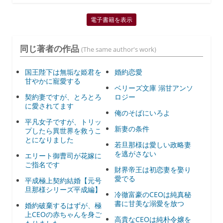
電子書籍を表示
同じ著者の作品
(The same author's work)
国王陛下は無垢な姫君を
婚約恋愛
甘やかに寵愛する
ベリーズ文庫 溺甘アンソ
契約妻ですが、とろとろ
ロジー
に愛されてます
俺のそばにいろよ
平凡女子ですが、トリッ
新妻の条件
プしたら異世界を救うこ
とになりました
若旦那様は愛しい政略妻
を逃がさない
エリート御曹司が花嫁に
ご指名です
財界帝王は初恋妻を娶り
愛でる
平成極上契約結婚【元号
旦那様シリーズ平成編】
冷徹富豪のCEOは純真秘
書に甘美な溺愛を放つ
婚約破棄するはずが、極
上CEOの赤ちゃんを身ご
高貴なCEOは純朴令嬢を