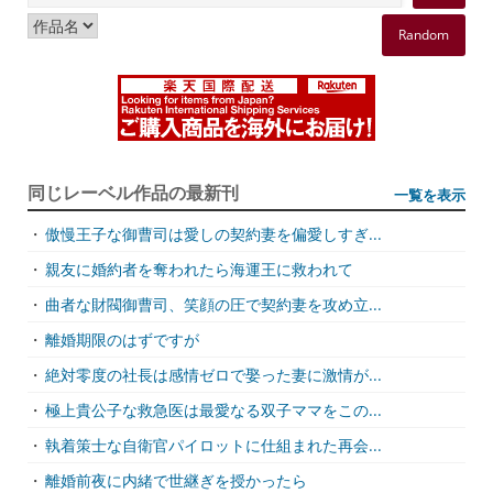
Random
同じレーベル作品の最新刊
一覧を表示
・
傲慢王子な御曹司は愛しの契約妻を偏愛しすぎ...
・
親友に婚約者を奪われたら海運王に救われて
・
曲者な財閥御曹司、笑顔の圧で契約妻を攻め立...
・
離婚期限のはずですが
・
絶対零度の社長は感情ゼロで娶った妻に激情が...
・
極上貴公子な救急医は最愛なる双子ママをこの...
・
執着策士な自衛官パイロットに仕組まれた再会...
・
離婚前夜に内緒で世継ぎを授かったら