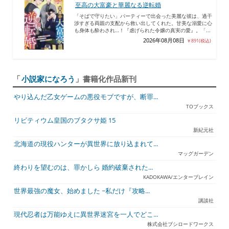
至高の大富豪と華麗なる逆転婚
「そばで守りたい」パーティーで出会った美麗な彼は、過干
渉すぎる両親の支配から救い出してくれた。甘美な溺愛に心
も身体も酔わされ…！『虐げられた令嬢の真実の愛』。「...
2026年08月08日
￥891(税込)
「
小説家になろう
」書籍化作品新刊
やり込んだ乙女ゲームの悪役モブですが、断罪...
TOブックス
リビティウム皇国のブタクサ姫 15
新紀元社
北海道の現役ハンターが異世界に放り込まれて...
マッグガーデン
終わりを望むのは、罪かしら 婚約破棄された...
KADOKAWA/エンターブレイン
世界最強の魔女、始めました ~私だけ『攻略...
講談社
現代忍者は万能ゆえに異世界迷宮を一人でどこ...
株式会社ブシロードワークス