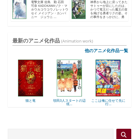
メ...
世...
電撃文庫 佐島 勤 石田
神界から地上に戻ってきた
可奈 KADOKAWAゾク・マ
サトゥーが目にしたのは、
ホウカコウコウノレットウ
かつて竜王だった魔王の首
セイ メイジアン・カンパ
を掲げる勇者リクの姿。そ
ニー ジュウニ ...
の事件をきっかけに、勇
者...
最新のアニメ化作品
(Animation work)
他のアニメ化作品一覧
後衛
猫と竜
領民0人スタートの辺
ここは俺に任せて先に
最強
境...
行...