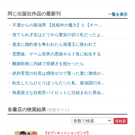
同じ出版社作品の最新刊
一覧を表示
・
不運からの最強男 【規格外の魔力】と【チー...
・
捨てられ才女はどうやら繁栄の切り札だったよ...
・
親友に婚約者を奪われたら海運王に救われて
・
窓際族、ゲーム世界の悪徳ギルド長に転生する
・
離婚前夜に内緒で世継ぎを授かったら
・
絶対零度の社長は感情ゼロで娶った妻に激情が...
・
転生したらひとりぼっちだった私、最強国の冷...
・
執着策士な自衛官パイロットに仕組まれた再会...
各書店の検索結果
(外部サイト)
再検索
【セブンネットショッピング】