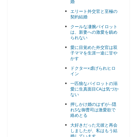
婚
エリート外交官と至極の
契約結婚
クールな凄腕パイロット
は、新妻への激愛を鎮め
られない
愛に目覚めた外交官は双
子ママを生涯一途に甘や
かす
ドクター×虐げられヒロ
イン
一匹狼なパイロットの溺
愛に生真面目CAは気づか
ない
押しかけ婚のはずが--隠
れSな御曹司は激愛欲で
絡めとる
大好きだった元彼と再会
しましたが、私はもう結
婚しています。