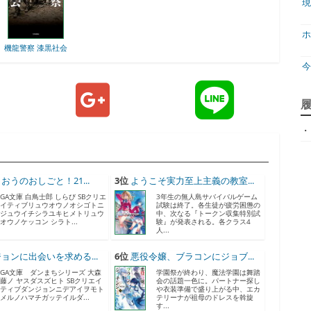
現
ホ
機龍警察 漆黒社会
ジ
・
天
ア
おうのおしごと！21...
3位
ようこそ実力至上主義の教室...
GA文庫 白鳥士郎 しらび SBクリエ
3年生の無人島サバイバルゲーム
イティブリュウオウノオシゴトニ
試験は終了。各生徒が疲労困憊の
ジュウイチシラユキヒメトリュウ
中、次なる『トークン収集特別試
オウノケッコン シラト...
験』が発表される。各クラス4
人...
ョンに出会いを求める...
6位
悪役令嬢、ブラコンにジョブ...
GA文庫 ダンまちシリーズ 大森
学園祭が終わり、魔法学園は舞踏
藤ノ ヤスダスズヒト SBクリエイ
会の話題一色に。パートナー探し
神
ティブダンジョンニデアイヲモト
や衣装準備で盛り上がる中、エカ
メルノハマチガッテイルダ...
テリーナが祖母のドレスを斡旋
す...