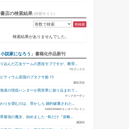
各書店の検索結果
(外部サイト)
再検索
検索結果がありませんでした。
「
小説家になろう
」書籍化作品新刊
り込んだ乙女ゲームの悪役モブですが、断罪...
TOブックス
ビティウム皇国のブタクサ姫 15
新紀元社
海道の現役ハンターが異世界に放り込まれて...
マッグガーデン
わりを望むのは、罪かしら 婚約破棄された...
KADOKAWA/エンターブレイン
界最強の魔女、始めました ~私だけ『攻略...
講談社