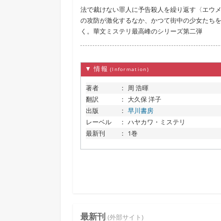
法で裁けない罪人に予告殺人を繰り返す〈エウ
の攻防が激化するなか、かつて街中の少女たち
く。華文ミステリ最高峰のシリーズ第二弾
▼ 情報
(Information)
著者
：
周 浩暉
翻訳
：
大久保 洋子
出版
：
早川書房
レーベル
：
ハヤカワ・ミステリ
最新刊
：
1巻
最新刊
(外部サイト)