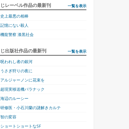
同じレーベル作品の最新刊
一覧を表示
史上最悪の相棒
記憶にない殺人
機龍警察 漆黒社会
同じ出版社作品の最新刊
一覧を表示
呪われし者の銀河
うさぎ狩りの夜に
アルジャーノンに花束を
超現実移送機パラナック
海辺のルーシー
研修医・小石川蘭の謎解きカルテ
智の変容
ショートショートなSF