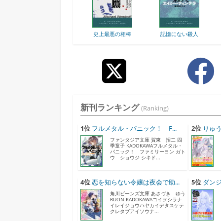
史上最悪の相棒
記憶にない殺人
新刊ランキング
(Ranking)
1位
フルメタル・パニック！ F...
2位
りゅう
ファンタジア文庫 賀東 招二 四
季童子 KADOKAWAフルメタル・
パニック！ ファミリーヨン ガト
ウ ショウジ シキド...
4位
恋を知らない令嬢は夜会で助...
5位
ダンジ
角川ビーンズ文庫 あさづき ゆう
RUON KADOKAWAコイヲシラナ
イレイジョウハヤカイデタスケテ
クレタブアイソウナ...