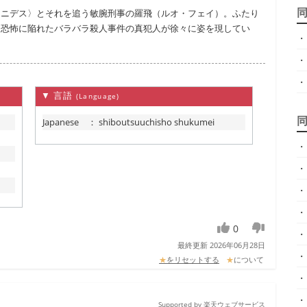
メニデス〉とそれを追う敏腕刑事の羅飛（ルオ・フェイ）。ふたり
を恐怖に陥れたバラバラ殺人事件の真犯人が徐々に姿を現してい
・
・
・
▼ 言語
(Language)
Japanese
：
shiboutsuuchisho shukumei
・
・
・
・
0
・
最終更新 2026年06月28日
・
★
をリセットする
★
について
・
・
Supported by 楽天ウェブサービス