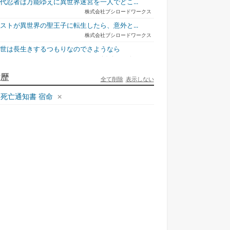
代忍者は万能ゆえに異世界迷宮を一人でどこ...
株式会社ブシロードワークス
ストが異世界の聖王子に転生したら、意外と...
株式会社ブシロードワークス
今世は長生きするつもりなのでさようなら
宇都宮ケーブルテレビ
ュリとエレナの森の相談所 ~付与の力であ...
履歴
全て削除
表示しない
一二三書房
死亡通知書 宿命
才悪女は嘘を見破る2
一迅社
ラフォーおっさんはスローライフの夢を見る...
ホビージャパン
死神騎士様との間に双子を授かりました2
TOブックス
悪役令嬢、ブラコンにジョブチェンジします9
KADOKAWA/角川書店
本能寺から始める信長との天下統一8
KADOKAWA/アスキー・メディアワークス
様のドS!!~試練だらけのやり直しライフ...
夢中文庫