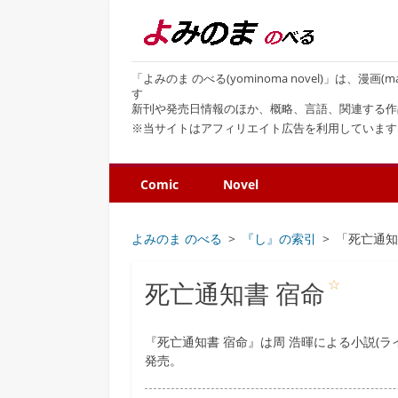
「よみのま のべる(yominoma novel)」は、漫
す
新刊や発売日情報のほか、概略、言語、関連する作
※当サイトはアフィリエイト広告を利用しています
Comic
Novel
よみのま のべる
『し』の索引
「死亡通知
☆
死亡通知書 宿命
『死亡通知書 宿命』は周 浩暉による小説(
発売。