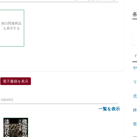
他の関連商品
も表示する
や
電子書籍を表示
リ
北
 labels)
一覧を表示
終
世