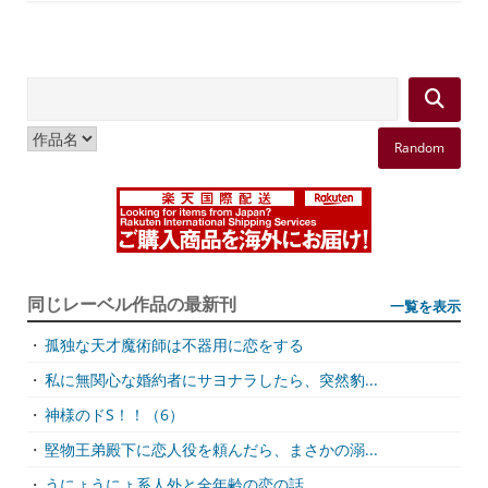
Random
同じレーベル作品の最新刊
一覧を表示
・
孤独な天才魔術師は不器用に恋をする
・
私に無関心な婚約者にサヨナラしたら、突然豹...
・
神様のドS！！（6）
・
堅物王弟殿下に恋人役を頼んだら、まさかの溺...
・
うにょうにょ系人外と全年齢の恋の話