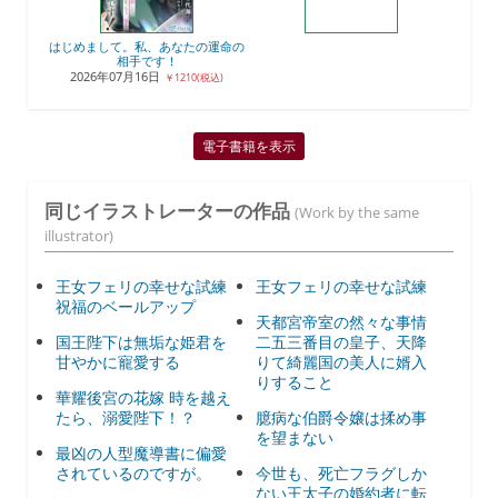
はじめまして。私、あなたの運命の
相手です！
2026年07月16日
￥1210(税込)
電子書籍を表示
同じイラストレーターの作品
(Work by the same
illustrator)
王女フェリの幸せな試練
王女フェリの幸せな試練
祝福のベールアップ
天都宮帝室の然々な事情
国王陛下は無垢な姫君を
二五三番目の皇子、天降
甘やかに寵愛する
りて綺麗国の美人に婿入
りすること
華耀後宮の花嫁 時を越え
たら、溺愛陛下！？
臆病な伯爵令嬢は揉め事
を望まない
最凶の人型魔導書に偏愛
されているのですが。
今世も、死亡フラグしか
ない王太子の婚約者に転