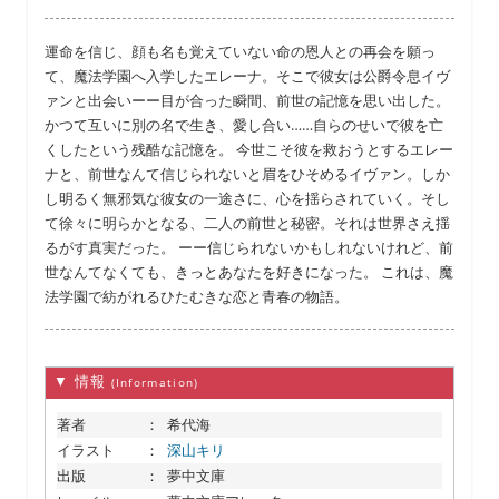
運命を信じ、顔も名も覚えていない命の恩人との再会を願っ
て、魔法学園へ入学したエレーナ。そこで彼女は公爵令息イヴ
ァンと出会いーー目が合った瞬間、前世の記憶を思い出した。
かつて互いに別の名で生き、愛し合い……自らのせいで彼を亡
くしたという残酷な記憶を。 今世こそ彼を救おうとするエレー
ナと、前世なんて信じられないと眉をひそめるイヴァン。しか
し明るく無邪気な彼女の一途さに、心を揺らされていく。そし
て徐々に明らかとなる、二人の前世と秘密。それは世界さえ揺
るがす真実だった。 ーー信じられないかもしれないけれど、前
世なんてなくても、きっとあなたを好きになった。 これは、魔
法学園で紡がれるひたむきな恋と青春の物語。
▼ 情報
(Information)
著者
：
希代海
イラスト
：
深山キリ
出版
：
夢中文庫