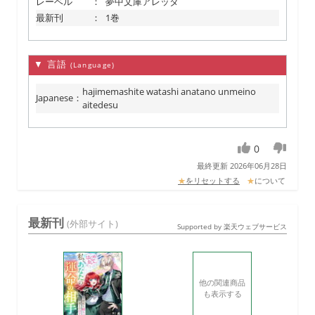
レーベル
：
夢中文庫アレッタ
最新刊
：
1巻
▼ 言語
(Language)
hajimemashite watashi anatano unmeino
Japanese
：
aitedesu
0
最終更新 2026年06月28日
★
をリセットする
★
について
最新刊
(外部サイト)
Supported by 楽天ウェブサービス
他の関連商品
も表示する