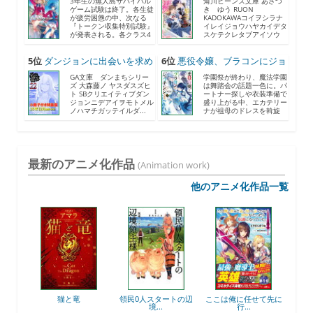
3年生の無人島サバイバル
角川ビーンズ文庫 あさづ
ゲーム試験は終了。各生徒
き ゆう RUON
が疲労困憊の中、次なる
KADOKAWAコイヲシラナ
『トークン収集特別試験』
イレイジョウハヤカイデタ
が発表される。各クラス4
スケテクレタブアイソウ
人...
ナ...
5位
ダンジョンに出会いを求め
6位
悪役令嬢、ブラコンにジョ
る...
ブ...
GA文庫 ダンまちシリー
学園祭が終わり、魔法学園
ズ 大森藤ノ ヤスダスズヒ
は舞踏会の話題一色に。パ
ト SBクリエイティブダン
ートナー探しや衣装準備で
ジョンニデアイヲモトメル
盛り上がる中、エカテリー
ノハマチガッテイルダ...
ナが祖母のドレスを斡旋
す...
最新のアニメ化作品
(Animation work)
他のアニメ化作品一覧
後衛
猫と竜
領民0人スタートの辺
ここは俺に任せて先に
最強
境...
行...