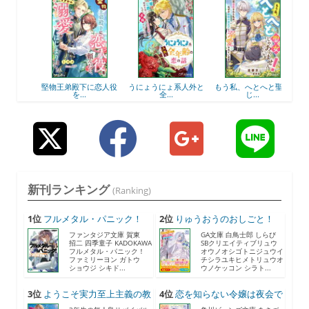
（6）
堅物王弟殿下に恋人役
うにょうにょ系人外と
もう私、へとへと聖女
引き
を...
全...
じ...
新刊ランキング
(Ranking)
1位
フルメタル・パニック！
2位
りゅうおうのおしごと！
F...
21...
ファンタジア文庫 賀東
GA文庫 白鳥士郎 しらび
招二 四季童子 KADOKAWA
SBクリエイティブリュウ
フルメタル・パニック！
オウノオシゴトニジュウイ
ファミリーヨン ガトウ
チシラユキヒメトリュウオ
ショウジ シキド...
ウノケッコン シラト...
3位
ようこそ実力至上主義の教
4位
恋を知らない令嬢は夜会で
室...
助...