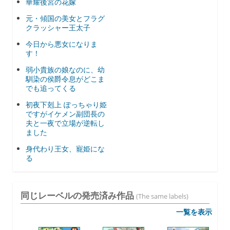
華耀後宮の花嫁
元・傾国の美女とフラグ
クラッシャー王太子
今日から悪女になりま
す！
弱小貴族の娘なのに、幼
馴染の侯爵令息がどこま
でも追ってくる
初夜下剋上 ぽっちゃり姫
ですがイケメン副団長の
夫と一夜で立場が逆転し
ました
身代わり王女、寵姫にな
る
同じレーベルの発売済み作品
(The same labels)
一覧を表示