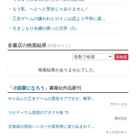
・
もう私、へとへと聖女じゃありません！
・
乙女ゲームの嫌われヒロインは恋より平和に暮...
・
引きこもり令嬢の困った日常（5）
各書店の検索結果
(外部サイト)
再検索
検索結果がありませんでした。
「
小説家になろう
」書籍化作品新刊
やり込んだ乙女ゲームの悪役モブですが、断罪...
TOブックス
リビティウム皇国のブタクサ姫 15
新紀元社
北海道の現役ハンターが異世界に放り込まれて...
マッグガーデン