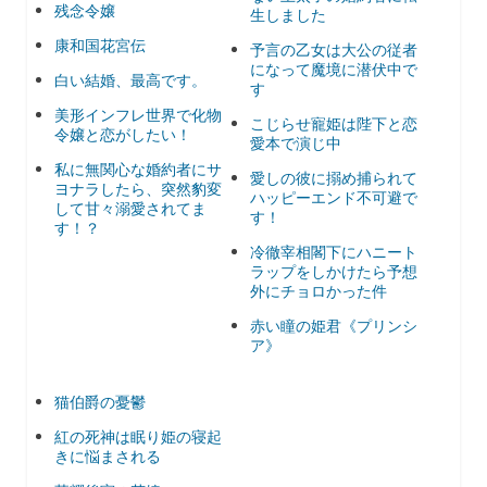
残念令嬢
生しました
康和国花宮伝
予言の乙女は大公の従者
になって魔境に潜伏中で
白い結婚、最高です。
す
美形インフレ世界で化物
こじらせ寵姫は陛下と恋
令嬢と恋がしたい！
愛本で演じ中
私に無関心な婚約者にサ
愛しの彼に搦め捕られて
ヨナラしたら、突然豹変
ハッピーエンド不可避で
して甘々溺愛されてま
す！
す！？
冷徹宰相閣下にハニート
ラップをしかけたら予想
外にチョロかった件
赤い瞳の姫君《プリンシ
ア》
猫伯爵の憂鬱
紅の死神は眠り姫の寝起
きに悩まされる