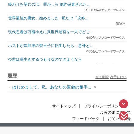
終わりを望むのは、罪かしら 婚約破棄された...
KADOKAWA/エンターブレイン
世界最強の魔女、始めました ~私だけ『攻略...
講談社
現代忍者は万能ゆえに異世界迷宮を一人でどこ...
株式会社ブシロードワークス
ホストが異世界の聖王子に転生したら、意外と...
株式会社ブシロードワークス
今世は長生きするつもりなのでさようなら
宇都宮ケーブルテレビ
ジュリとエレナの森の相談所 ~付与の力であ...
履歴
全て削除
表示しない
一二三書房
・
はじめまして。私、あなたの運命の相手...
天才悪女は嘘を見破る2
一迅社
アラフォーおっさんはスローライフの夢を見る...
|
|
サイトマップ
プライバシーポリシー
ホビージャパン
よみのまについて
死神騎士様との間に双子を授かりました2
|
フィードバック
お問い合わせ
TOブックス
悪役令嬢、ブラコンにジョブチェンジします9
本サイトで使用されている情報は、全て情報元の規約に準じます。
Supported by 楽天ウェブサービス
|
©2016-
よみのま
.
KADOKAWA/角川書店