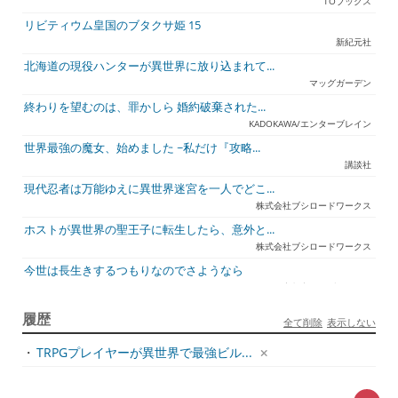
TOブックス
リビティウム皇国のブタクサ姫 15
新紀元社
北海道の現役ハンターが異世界に放り込まれて...
マッグガーデン
終わりを望むのは、罪かしら 婚約破棄された...
KADOKAWA/エンターブレイン
世界最強の魔女、始めました ~私だけ『攻略...
講談社
現代忍者は万能ゆえに異世界迷宮を一人でどこ...
株式会社ブシロードワークス
ホストが異世界の聖王子に転生したら、意外と...
株式会社ブシロードワークス
今世は長生きするつもりなのでさようなら
宇都宮ケーブルテレビ
ジュリとエレナの森の相談所 ~付与の力であ...
履歴
全て削除
表示しない
一二三書房
・
TRPGプレイヤーが異世界で最強ビル...
天才悪女は嘘を見破る2
一迅社
アラフォーおっさんはスローライフの夢を見る...