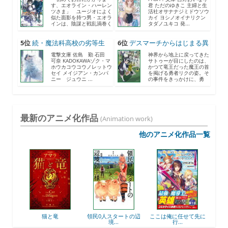
す、エオライン・ハーレン
君 ただのゆきこ 主婦と生
ツさま」 ユージオによく
活社オサナナジミドウソウ
似た面影を持つ男・エオラ
カイ ヨシノオイナリクン
インは、陰謀と戦乱渦巻く
タダノユキコ 発...
《...
5位
続・魔法科高校の劣等生
6位
デスマーチからはじまる異
メ...
世...
電撃文庫 佐島 勤 石田
神界から地上に戻ってきた
可奈 KADOKAWAゾク・マ
サトゥーが目にしたのは、
ホウカコウコウノレットウ
かつて竜王だった魔王の首
セイ メイジアン・カンパ
を掲げる勇者リクの姿。そ
ニー ジュウニ ...
の事件をきっかけに、勇
者...
最新のアニメ化作品
(Animation work)
他のアニメ化作品一覧
後衛
猫と竜
領民0人スタートの辺
ここは俺に任せて先に
最強
境...
行...