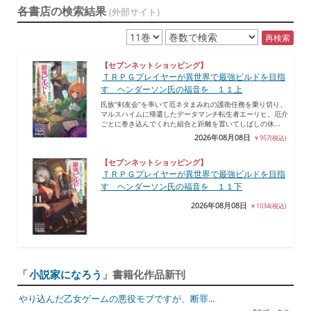
各書店の検索結果
(外部サイト)
再検索
【セブンネットショッピング】
ＴＲＰＧプレイヤーが異世界で最強ビルドを目指
す ヘンダーソン氏の福音を １１上
氏族“剣友会”を率いて厄ネタまみれの護衛任務を乗り切り、
マルスハイムに帰還したデータマンチ転生者エーリヒ。厄介
ごとに巻き込んでくれた組合と距離を置いてしばしの休...
2026年08月08日
￥957(税込)
【セブンネットショッピング】
ＴＲＰＧプレイヤーが異世界で最強ビルドを目指
す ヘンダーソン氏の福音を １１下
2026年08月08日
￥1034(税込)
「
小説家になろう
」書籍化作品新刊
やり込んだ乙女ゲームの悪役モブですが、断罪...