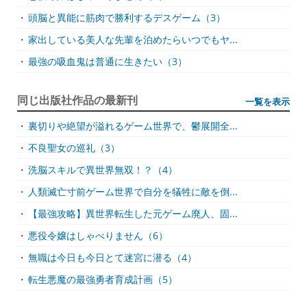
・
頭脳と異能に筋肉で勝利するデスゲーム（3）
・
家出している美人な先輩を泊めたらいつでもヤ...
・
最強の吸血鬼は普通に生きたい（3）
同じ出版社作品の最新刊
一覧を表示
・
裏切りや絶望が溢れるゲーム世界で、鬱展開全...
・
不良聖女の巡礼（3）
・
洗脳スキルで異世界無双！？（4）
・
人類滅亡寸前ゲーム世界で自分を犠牲に敵を倒...
・
【最強攻略】異世界転生した元ゲーム廃人、固...
・
悪役令嬢はしゃべりません（6）
・
無職は今日も今日とて迷宮に潜る（4）
・
転生悪魔の最強勇者育成計画（5）