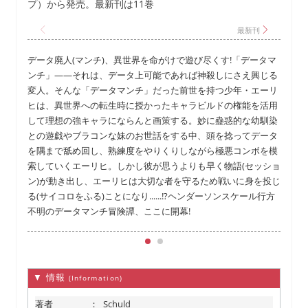
プ）から発売。最新刊は11巻
データ廃人(マンチ)、異世界を命がけで遊び尽くす!「データマ
ンチ」――それは、データ上可能であれば神殺しにさえ興じる
ン
変人。そんな「データマンチ」だった前世を持つ少年・エーリ
ヒは、異世界への転生時に授かったキャラビルドの権能を活用
して理想の強キャラにならんと画策する。妙に蠱惑的な幼馴染
との遊戯やブラコンな妹のお世話をする中、頭を捻ってデータ
を隅まで舐め回し、熟練度をやりくりしながら極悪コンボを模
索していくエーリヒ。しかし彼が思うよりも早く物語(セッショ
ン)が動き出し、エーリヒは大切な者を守るため戦いに身を投じ
る(サイコロをふる)ことになり......!?ヘンダーソンスケール行方
不明のデータマンチ冒険譚、ここに開幕!
▼ 情報
(Information)
著者
：
Schuld