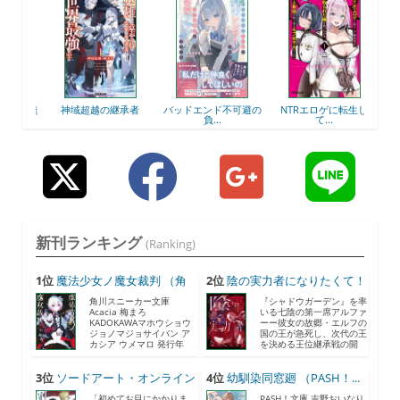
世界無
神域超越の継承者
バッドエンド不可避の
NTRエロゲに転生し
読者
負...
て...
新刊ランキング
(Ranking)
1位
魔法少女ノ魔女裁判 （角
2位
陰の実力者になりたくて！
川...
...
角川スニーカー文庫
『シャドウガーデン』を率
Acacia 梅まろ
いる七陰の第一席アルファ
KADOKAWAマホウショウ
ーー彼女の故郷・エルフの
ジョノマジョサイバン ア
国の王が急死し、次代の王
カシア ウメマロ 発行年
を決める王位継承戦の開
月...
催...
3位
ソードアート・オンライン
4位
幼馴染同窓廻 （PASH！...
2...
「初めてお目にかかりま
PASH！文庫 吉野おいなり