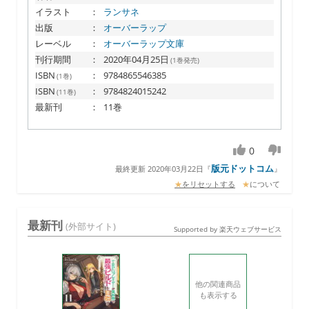
イラスト
：
ランサネ
出版
：
オーバーラップ
レーベル
：
オーバーラップ文庫
刊行期間
：
2020年04月25日
(1巻発売)
ISBN
：
9784865546385
(1巻)
ISBN
：
9784824015242
(11巻)
最新刊
：
11巻
0
版元ドットコム
最終更新 2020年03月22日
『
』
★
をリセットする
★
について
最新刊
(外部サイト)
Supported by 楽天ウェブサービス
他の関連商品
も表示する