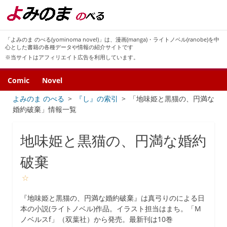
「よみのま のべる(yominoma novel)」は、漫画(manga)・ライトノベル(ranobe)を中
心とした書籍の各種データや情報の紹介サイトです
※当サイトはアフィリエイト広告を利用しています。
Comic
Novel
よみのま のべる
『し』の索引
「地味姫と黒猫の、円満な
婚約破棄」情報一覧
地味姫と黒猫の、円満な婚約
破棄
☆
『地味姫と黒猫の、円満な婚約破棄』は真弓りのによる日
本の小説(ライトノベル)作品。イラスト担当はまち。「M
ノベルスf」（双葉社）から発売。最新刊は10巻