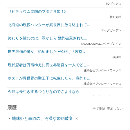
TOブックス
リビティウム皇国のブタクサ姫 15
新紀元社
北海道の現役ハンターが異世界に放り込まれて...
マッグガーデン
終わりを望むのは、罪かしら 婚約破棄された...
KADOKAWA/エンターブレイン
世界最強の魔女、始めました ~私だけ『攻略...
講談社
現代忍者は万能ゆえに異世界迷宮を一人でどこ...
株式会社ブシロードワークス
ホストが異世界の聖王子に転生したら、意外と...
株式会社ブシロードワークス
今世は長生きするつもりなのでさようなら
宇都宮ケーブルテレビ
ジュリとエレナの森の相談所 ~付与の力であ...
履歴
全て削除
表示しない
一二三書房
・
地味姫と黒猫の、円満な婚約破棄
天才悪女は嘘を見破る2
一迅社