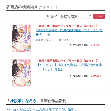
各書店の検索結果
(外部サイト)
再検索
【書籍と電子書籍のハイブリッド書店【honto】】
地味姫と黒猫の、円満な婚約破棄（コミック） 分
冊版 ： 10
著者名：灰音アサナ,真弓りの
2024年08月18日
￥143(税込)
【書籍と電子書籍のハイブリッド書店【honto】】
【6-10セット】地味姫と黒猫の、円満な婚約破棄
（コミック） 分冊版
2024年08月18日
￥715(税込)
「
小説家になろう
」書籍化作品新刊
やり込んだ乙女ゲームの悪役モブですが、断罪...