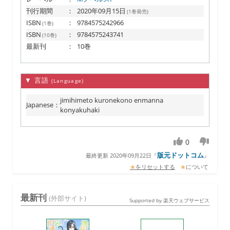
刊行期間
：
2020年09月15日
(1巻発売)
ISBN
：
9784575242966
(1巻)
ISBN
：
9784575243741
(10巻)
最新刊
：
10巻
▼ 言語
(Language)
jimihimeto kuronekono enmanna
Japanese
：
konyakuhaki
0
版元ドットコム
最終更新 2020年09月22日
『
』
★
をリセットする
★
について
最新刊
(外部サイト)
Supported by 楽天ウェブサービス