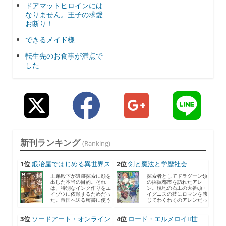
ドアマットヒロインには
なりません。王子の求愛
お断り！
できるメイド様
転生先のお食事が満点で
した
新刊ランキング
(Ranking)
1位
鍛冶屋ではじめる異世界ス
2位
剣と魔法と学歴社会
ロ...
8 〜...
王弟殿下が遺跡探索に顔を
探索者としてドラグーン領
出した本当の目的。それ
の採掘都市を訪れたアレ
は、特別なインク作りをエ
ン。現地の石工の大番頭・
イゾウに依頼するためだっ
イグニスの技にロマンを感
た。帝国へ送る密書に使う
じてわくわくのアレンだっ
と...
た...
3位
ソードアート・オンライン
4位
ロード・エルメロイII世