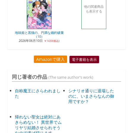
他の関連商品
も表示する
地味姫と黒猫の、円満な婚約破棄
（10）
2026年06月10日
￥1430(税込)
Amazonで購入
電子書籍を表示
同じ著者の作品
(The same author's work)
自称魔王にさらわれまし
シナリオ通りに退場した
た
のに、いまさらなんの御
用ですか？
帰れない聖女は絶対にあ
きらめない！ 異世界でム
リヤリ結婚させられそう
なので逃げ切ります