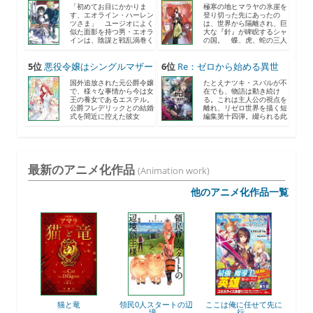
2...
の...
「初めてお目にかかりま
極寒の地ヒマラヤの氷崖を
す、エオライン・ハーレン
登り切った先にあったの
ツさま」 ユージオによく
は、世界から隔離され、巨
似た面影を持つ男・エオラ
大な『針』が睥睨するシャ
インは、陰謀と戦乱渦巻く
の国。 蝶、虎、蛇の三人
《...
の...
5位
悪役令嬢はシングルマザー
6位
Re：ゼロから始める異世
に...
界...
国外追放された元公爵令嬢
たとえナツキ・スバルが不
で、様々な事情から今は女
在でも、物語は動き続け
王の養女であるエステル。
る。これは主人公の視点を
公爵フレデリックとの結婚
離れ、リゼロ世界を描く短
式を間近に控えた彼女
編集第十四弾。綴られる此
は、...
度...
最新のアニメ化作品
(Animation work)
他のアニメ化作品一覧
後衛
猫と竜
領民0人スタートの辺
ここは俺に任せて先に
最強
境...
行...