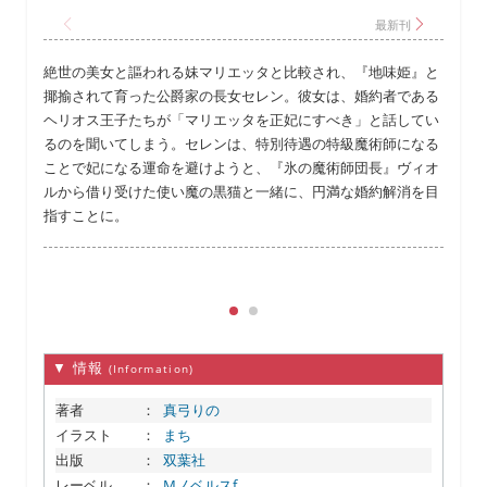
絶世の美女と謳われる妹マリエッタと比較され、『地味姫』と
揶揄されて育った公爵家の長女セレン。彼女は、婚約者である
ヘリオス王子たちが「マリエッタを正妃にすべき」と話してい
るのを聞いてしまう。セレンは、特別待遇の特級魔術師になる
ことで妃になる運命を避けようと、『氷の魔術師団長』ヴィオ
ルから借り受けた使い魔の黒猫と一緒に、円満な婚約解消を目
指すことに。
▼ 情報
(Information)
著者
：
真弓りの
イラスト
：
まち
出版
：
双葉社
レーベル
：
Mノベルスf