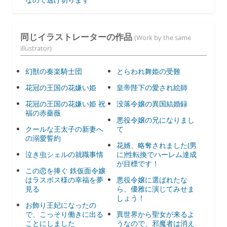
同じイラストレーターの作品
(Work by the same
illustrator)
幻獣の奏楽騎士団
とらわれ舞姫の受難
花冠の王国の花嫌い姫
皇帝陛下の愛され絵師
花冠の王国の花嫌い姫 祝
没落令嬢の異国結婚録
福の赤薔薇
悪役令嬢の兄になりまし
クールな王太子の新妻へ
て
の溺愛誓約
花婿、略奪されました(男
泣き虫シェルの就職事情
に)性転換でハーレム達成
が目標です！
この恋を捧ぐ 鉄仮面令嬢
はラスボス様の幸福を夢
悪役令嬢に選ばれたな
見る
ら、優雅に演じてみせま
しょう！
お飾り王妃になったの
で、こっそり働きに出る
異世界から聖女が来るよ
ことにしました
うなので、邪魔者は消え