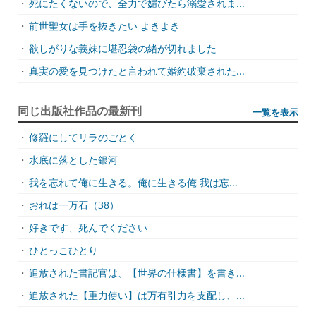
・
死にたくないので、全力で媚びたら溺愛されま...
・
前世聖女は手を抜きたい よきよき
・
欲しがりな義妹に堪忍袋の緒が切れました
・
真実の愛を見つけたと言われて婚約破棄された...
同じ出版社作品の最新刊
一覧を表示
・
修羅にしてリラのごとく
・
水底に落とした銀河
・
我を忘れて俺に生きる。俺に生きる俺 我は忘...
・
おれは一万石（38）
・
好きです、死んでください
・
ひとっこひとり
・
追放された書記官は、【世界の仕様書】を書き...
・
追放された【重力使い】は万有引力を支配し、...