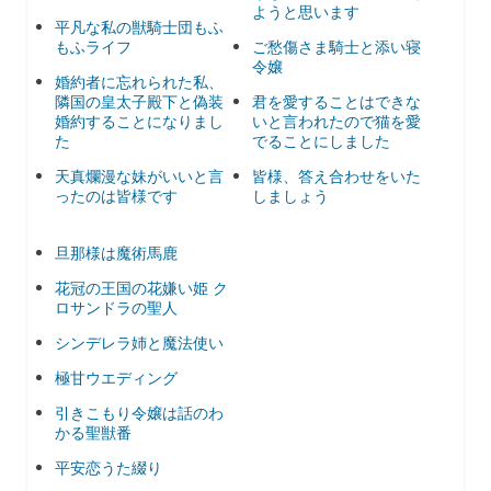
ようと思います
平凡な私の獣騎士団もふ
もふライフ
ご愁傷さま騎士と添い寝
令嬢
婚約者に忘れられた私、
隣国の皇太子殿下と偽装
君を愛することはできな
婚約することになりまし
いと言われたので猫を愛
た
でることにしました
天真爛漫な妹がいいと言
皆様、答え合わせをいた
ったのは皆様です
しましょう
旦那様は魔術馬鹿
花冠の王国の花嫌い姫 ク
ロサンドラの聖人
シンデレラ姉と魔法使い
極甘ウエディング
引きこもり令嬢は話のわ
かる聖獣番
平安恋うた綴り