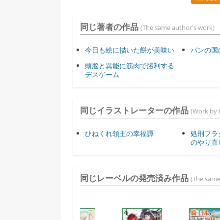
同じ著者の作品
(The same author's work)
今日も絵に描いた餅が美味い
パンの国
頭脳と異能に筋肉で勝利する
デスゲーム
同じイラストレーターの作品
(Work by t
ひねくれ領主の幸福譚
処刑フラ
のやり直
同じレーベルの発売済み作品
(The same