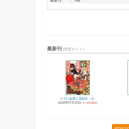
最新刊
：
3巻
最新刊
(外部サイト)
クズに金貨と花冠を（3）
2026年07月20日
￥1430(税込)
Amaz