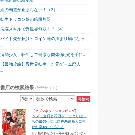
姫の覇道が止まらない！（2）
転生ドラゴン娘の暗躍無双
洗脳スキルで異世界無双！？（4）
バイト先が負けヒロイン達の溜まり場になっ
..
病弱少女、転生して健康な肉体(最強)を手に...
【最強攻略】異世界転生した元ゲーム廃人、
..
各書店の検索結果
(外部サイト)
再検索
【セブンネットショッピング】
クズに金貨と花冠を ひとりぼっ
ちの最強少女は自称悪徳商人に拾
われ幸せになる ３
白刃勲章持ちのネールを連れたランヴァ