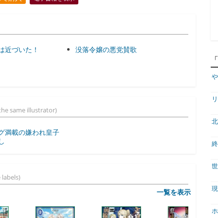
は近づいた！
没落令嬢の悪党賛歌
や
リ
he same illustrator)
北
グ満載の嫌われ皇子
し
終
世
 labels)
現
一覧を表示
ホ