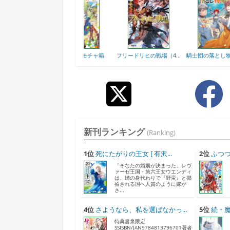
世
ミニャのオモチャ箱
フリードリヒの戦場（4...
騎士団の落とし物係（2...
新刊ランキング
(Ranking)
1位
死にたがりの王女 [ 有沢...
2位
ふつつ
「そなたの婚姻が決まった」レヴ
ァーゼ王国・第六王女ウエンディ
は、姉の身代わりで『野蛮』と揶
揄される国へ人質のように嫁が
さ...
4位
さようなら、私を選ばなかっ...
5位
続・魔
特典書泉限定
SSISBN/JAN9784813796701著者