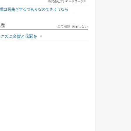
株式会社ブシロードワークス
今世は長生きするつもりなのでさようなら
宇都宮ケーブルテレビ
ュリとエレナの森の相談所 ~付与の力であ...
履歴
全て削除
表示しない
一二三書房
女の巡礼（3）
お気楽領主の楽しい領
地...
クズに金貨と花冠を
才悪女は嘘を見破る2
一迅社
ラフォーおっさんはスローライフの夢を見る...
ホビージャパン
死神騎士様との間に双子を授かりました2
TOブックス
悪役令嬢、ブラコンにジョブチェンジします9
KADOKAWA/角川書店
本能寺から始める信長との天下統一8
KADOKAWA/アスキー・メディアワークス
様のドS!!~試練だらけのやり直しライフ...
夢中文庫