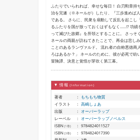
ふたりでいられれば、幸せな毎日！ 白刃勲章持
治を完遂（※ネールが）したり、『三歩進めば人
である。 さらに、民衆を扇動して反乱を起こし
るふたりを国が放っておくはずもなく……!? 
って滅びた故郷』を所領とすることに。 さっそ
ネールの両親が訪ねてきたことで、再会は悲しみ
ことのあるランヴァルド。 流れ者の自称悪徳商人
ろはあるか？」 ネールのために、彼が必死で紡
冒険譚、決意と覚悟が芽吹く第三幕。
▼ 情報
(Information)
著者
：
もちもち物質
イラスト
：
高嶋しょあ
出版
：
オーバーラップ
レーベル
：
オーバーラップノベルス
ISBN
：
9784824011527
(1巻)
ISBN
：
9784824017390
(3巻)