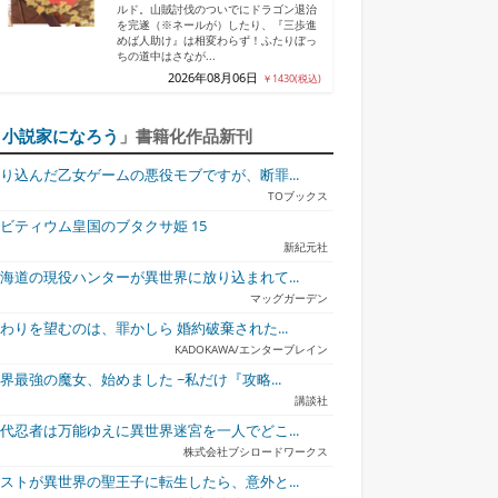
ルド。山賊討伐のついでにドラゴン退治
を完遂（※ネールが）したり、『三歩進
めば人助け』は相変わらず！ふたりぼっ
ちの道中はさなが...
2026年08月06日
￥1430(税込)
「
小説家になろう
」書籍化作品新刊
り込んだ乙女ゲームの悪役モブですが、断罪...
TOブックス
ビティウム皇国のブタクサ姫 15
新紀元社
海道の現役ハンターが異世界に放り込まれて...
マッグガーデン
わりを望むのは、罪かしら 婚約破棄された...
KADOKAWA/エンターブレイン
界最強の魔女、始めました ~私だけ『攻略...
講談社
代忍者は万能ゆえに異世界迷宮を一人でどこ...
株式会社ブシロードワークス
ストが異世界の聖王子に転生したら、意外と...