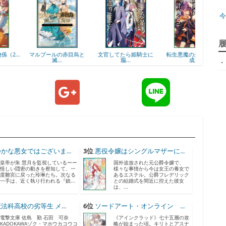
ジ
マルブールの赤目烏と
文官してたら姫騎士に
転生悪魔の最強勇者育
不良聖
滅...
脳...
成...
・
天
ア
かな悪女ではございま...
3位
悪役令嬢はシングルマザーに...
皇帝が朱 慧月を監視しているーー
国外追放された元公爵令嬢で、
怪しい隠密の動きを察知して、一
様々な事情から今は女王の養女で
度雛宮に戻った玲琳たち。次なる
あるエステル。公爵フレデリック
神
一手は、近く執り行われる『鎮...
との結婚式を間近に控えた彼女
は、...
法科高校の劣等生 メ...
6位
ソードアート・オンライン ...
電撃文庫 佐島 勤 石田 可奈
《アインクラッド》七十五層の攻
KADOKAWAゾク・マホウカコウコ
略が始まった頃。キリトとアスナ