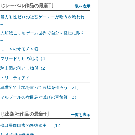
同じレーベル作品の最新刊
一覧を表示
暴力耐性ゼロの社畜ゲーマーが喰うか喰われ
..
人類滅亡寸前ゲーム世界で自分を犠牲に敵を
..
ミニャのオモチャ箱
フリードリヒの戦場（4）
騎士団の落とし物係（2）
トリニティアイ
異世界で土地を買って農場を作ろう（21）
マルブールの赤目烏と滅びの宝飾師（3）
同じ出版社作品の最新刊
一覧を表示
俺は星間国家の悪徳領主！（12）
神域超越の継承者