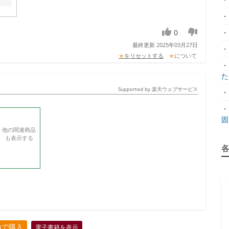
・
0
・
最終更新 2025年03月27日
・
★
をリセットする
★
について
・
た.
Supported by 楽天ウェブサービス
・
・
固.
他の関連商品
も表示する
onで購入
電子書籍を表示