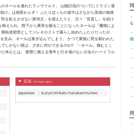
ちのネールを連れたランヴァルド。 山賊討伐のついでにドラゴン退
助け』は相変わらず！ ふたりぼっちの道中はさながら英雄の旅路
・
「民を飢えさせない新領主」を据えたりと、日々「世直し」を続け
る.
功績を称えられ、陛下から褒美を賜ることになったネールは『魔物によ
く開拓使節団としてジレネロストで暮らし始めたふたりだったが、
・
を生み、ネールは塞ぎ込んでしまう。 かつて家族に死を願われた
倒.
でしかない彼は、少女に何ができるのか!? 「--ネール。痛むとこ
・
いだ本心とは。 復讐に燃える青年と行き場のない少女のハートフル
・
・
・
▼ 言語
(Language)
・
Japanese
：
kuzuni kinkato hanakanmuriwo
・
・
・