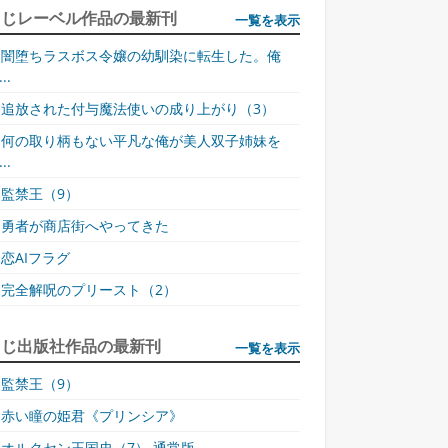
同じレーベル作品の最新刊
一覧を表示
闇堕ちラスボス令嬢の幼馴染に転生した。俺
..
追放された付与魔法使いの成り上がり（3）
何の取り柄もない平凡な俺が美人双子姉妹を
..
監禁王（9）
勇者が商店街へやってきた
恋AIフラグ
完全解呪のプリースト（2）
同じ出版社作品の最新刊
一覧を表示
監禁王（9）
赤い瞳の姫君《プリンシア》
オルクセン王国史（7） 通常版