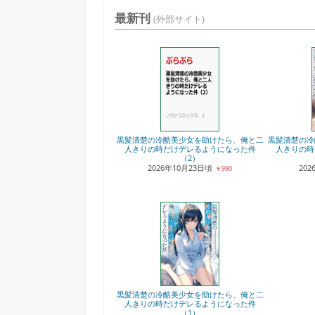
最新刊
(外部サイト)
黒髪清楚の冷酷美少女を助けたら、俺と二
黒髪清楚の冷
人きりの時だけデレるようになった件
人きりの時
（2）
2026年10月23日頃
20
￥990
黒髪清楚の冷酷美少女を助けたら、俺と二
人きりの時だけデレるようになった件
（1）