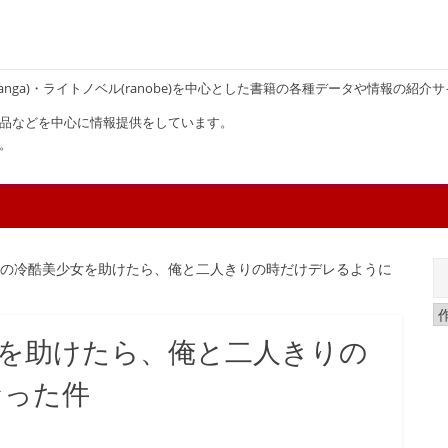
画(manga)・ライトノベル(ranobe)を中心とした書籍の各種データや情報の紹介
品などを中心に情報提供をしています。
。
楚の冷酷美少女を助けたら、俺と二人きりの時だけデレるように
を助けたら、俺と二人きりの
なった件