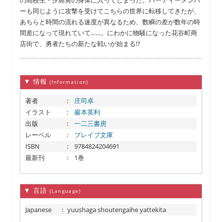
の高校生・夕島勇の身体に入ってしまった。パーティーメンバ
ーも同じように攻撃を受けてこちらの世界に転移してきたが、
あちらと時間の流れる速度が異なるため、数瞬の差が数年の時
間差になって現れていて……。にわかに物騒になった花谷町商
店街で、勇者たちの新たな戦いが始まる!?
▼ 情報
(Information)
著者
：
庄司卓
イラスト
：
巖本英利
出版
：
一二三書房
レーベル
：
ブレイブ文庫
ISBN
：
9784824204691
最新刊
：
1巻
▼ 言語
(Language)
Japanese
：
yuushaga shoutengaihe yattekita