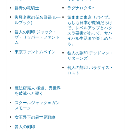
群青の竜騎士
ラグナロク:Re
復興名家の仮名目録(ルー
気ままに東京サバイブ。
ルブック)
もしも日本が魔物だらけ
で、レベルアップとハク
咎人の刻印 ジャック・
スラ要素があって、サバ
ザ・リッパー・ファント
イバル生活まで楽しめた
ム
ら。
東京ファントムペイン
咎人の刻印 デッドマン・
リターンズ
咎人の刻印 パラダイス・
ロスト
魔法密売人 極道、異世界
を破滅へと導く
スクールジャック＝ガン
スモーク
女王陛下の異世界戦略
咎人の刻印