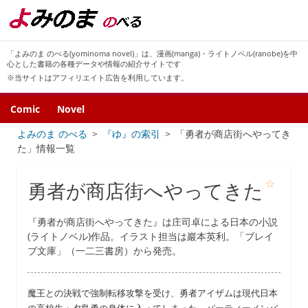
「よみのま のべる(yominoma novel)」は、漫画(manga)・ライトノベル(ranobe)を中
心とした書籍の各種データや情報の紹介サイトです
※当サイトはアフィリエイト広告を利用しています。
Comic
Novel
よみのま のべる
『ゆ』の索引
「勇者が商店街へやってき
た」情報一覧
☆
勇者が商店街へやってきた
『勇者が商店街へやってきた』は庄司卓による日本の小説
(ライトノベル)作品。イラスト担当は巖本英利。「ブレイ
ブ文庫」（一二三書房）から発売。
魔王との決戦で強制転移攻撃を受け、勇者アイザムは現代日本