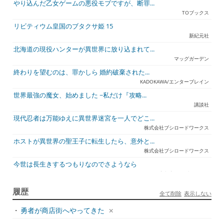
やり込んだ乙女ゲームの悪役モブですが、断罪...
TOブックス
リビティウム皇国のブタクサ姫 15
新紀元社
北海道の現役ハンターが異世界に放り込まれて...
マッグガーデン
終わりを望むのは、罪かしら 婚約破棄された...
KADOKAWA/エンターブレイン
世界最強の魔女、始めました ~私だけ『攻略...
講談社
現代忍者は万能ゆえに異世界迷宮を一人でどこ...
株式会社ブシロードワークス
ホストが異世界の聖王子に転生したら、意外と...
株式会社ブシロードワークス
今世は長生きするつもりなのでさようなら
宇都宮ケーブルテレビ
ジュリとエレナの森の相談所 ~付与の力であ...
履歴
全て削除
表示しない
一二三書房
・
勇者が商店街へやってきた
天才悪女は嘘を見破る2
一迅社