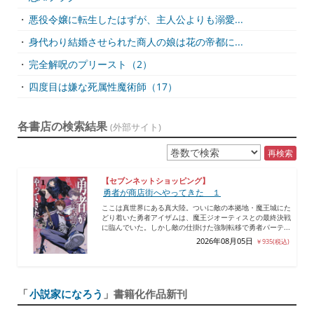
・
悪役令嬢に転生したはずが、主人公よりも溺愛...
・
身代わり結婚させられた商人の娘は花の帝都に...
・
完全解呪のプリースト（2）
・
四度目は嫌な死属性魔術師（17）
各書店の検索結果
(外部サイト)
再検索
【セブンネットショッピング】
勇者が商店街へやってきた １
ここは真世界にある真大陸。ついに敵の本拠地・魔王城にた
どり着いた勇者アイザムは、魔王ジオーティスとの最終決戦
に臨んでいた。しかし敵の仕掛けた強制転移で勇者パーテ...
2026年08月05日
￥935(税込)
「
小説家になろう
」書籍化作品新刊