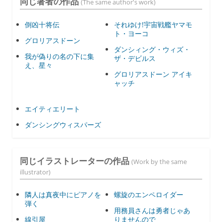
同じ著者の作品
(The same author's work)
倒凶十将伝
それゆけ!宇宙戦艦ヤマモ
ト・ヨーコ
グロリアスドーン
ダンシィング・ウィズ・
我が偽りの名の下に集
ザ・デビルス
え、星々
グロリアスドーン アイキ
ャッチ
エイティエリート
ダンシングウィスパーズ
同じイラストレーターの作品
(Work by the same
illustrator)
隣人は真夜中にピアノを
螺旋のエンペロイダー
弾く
用務員さんは勇者じゃあ
線引屋
りませんので