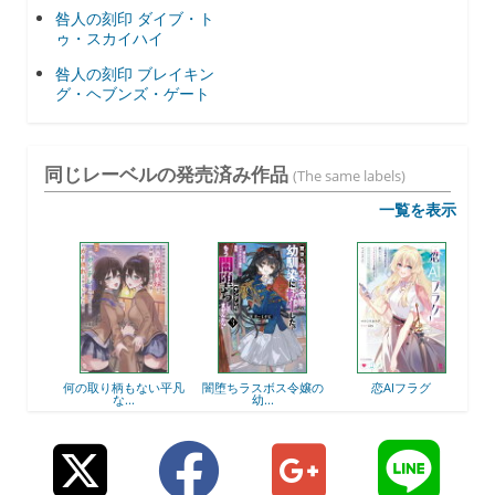
咎人の刻印 ダイブ・ト
ゥ・スカイハイ
咎人の刻印 ブレイキン
グ・ヘブンズ・ゲート
同じレーベルの発売済み作品
(The same labels)
一覧を表示
）
何の取り柄もない平凡
闇堕ちラスボス令嬢の
恋AIフラグ
な...
幼...