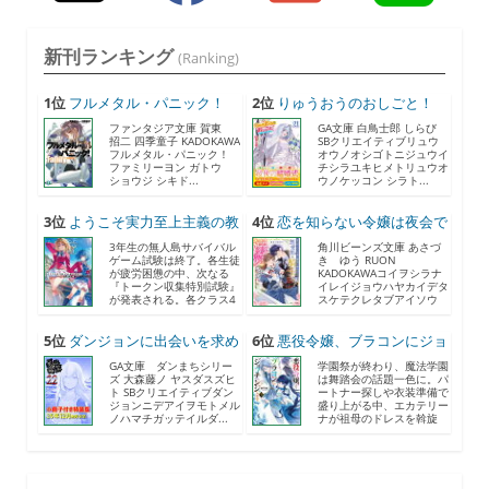
新刊ランキング
(Ranking)
1位
フルメタル・パニック！
2位
りゅうおうのおしごと！
F...
21...
ファンタジア文庫 賀東
GA文庫 白鳥士郎 しらび
招二 四季童子 KADOKAWA
SBクリエイティブリュウ
フルメタル・パニック！
オウノオシゴトニジュウイ
ファミリーヨン ガトウ
チシラユキヒメトリュウオ
ショウジ シキド...
ウノケッコン シラト...
3位
ようこそ実力至上主義の教
4位
恋を知らない令嬢は夜会で
室...
助...
3年生の無人島サバイバル
角川ビーンズ文庫 あさづ
ゲーム試験は終了。各生徒
き ゆう RUON
が疲労困憊の中、次なる
KADOKAWAコイヲシラナ
『トークン収集特別試験』
イレイジョウハヤカイデタ
が発表される。各クラス4
スケテクレタブアイソウ
人...
ナ...
5位
ダンジョンに出会いを求め
6位
悪役令嬢、ブラコンにジョ
る...
ブ...
GA文庫 ダンまちシリー
学園祭が終わり、魔法学園
ズ 大森藤ノ ヤスダスズヒ
は舞踏会の話題一色に。パ
ト SBクリエイティブダン
ートナー探しや衣装準備で
ジョンニデアイヲモトメル
盛り上がる中、エカテリー
ノハマチガッテイルダ...
ナが祖母のドレスを斡旋
す...