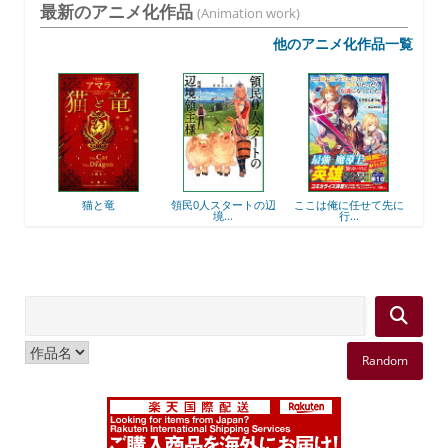
最新のアニメ化作品
(Animation work)
他のアニメ化作品一覧
後衛
猫と竜
領民0人スタートの辺
ここは俺に任せて先に
最強
境...
行...
Random