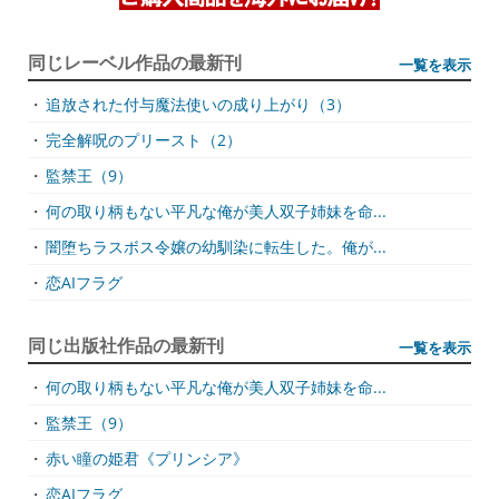
同じレーベル作品の最新刊
一覧を表示
・
追放された付与魔法使いの成り上がり（3）
・
完全解呪のプリースト（2）
・
監禁王（9）
・
何の取り柄もない平凡な俺が美人双子姉妹を命...
・
闇堕ちラスボス令嬢の幼馴染に転生した。俺が...
・
恋AIフラグ
同じ出版社作品の最新刊
一覧を表示
・
何の取り柄もない平凡な俺が美人双子姉妹を命...
・
監禁王（9）
・
赤い瞳の姫君《プリンシア》
・
恋AIフラグ