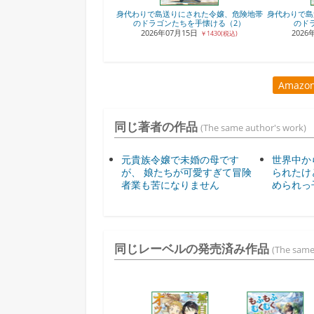
身代わりで島送りにされた令嬢、危険地帯
身代わりで島
のドラゴンたちを手懐ける（2）
のド
2026年07月15日
2026
￥1430(税込)
Amaz
同じ著者の作品
(The same author's work)
元貴族令嬢で未婚の母です
世界中か
が、 娘たちが可愛すぎて冒険
られたけ
者業も苦になりません
められっ
同じレーベルの発売済み作品
(The same