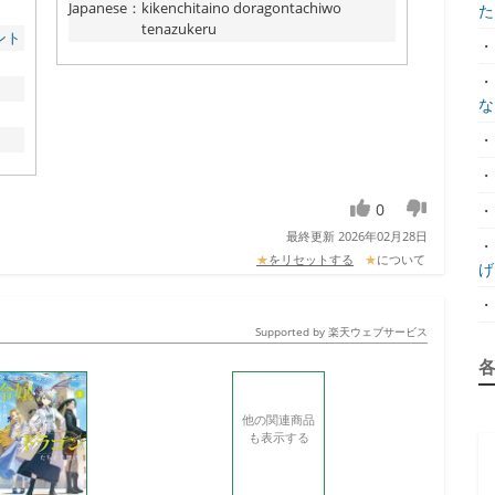
Japanese
：
kikenchitaino doragontachiwo
た.
tenazukeru
ント
・
・
な.
・
・
0
・
最終更新 2026年02月28日
・
★
をリセットする
★
について
げ.
・
Supported by 楽天ウェブサービス
他の関連商品
も表示する