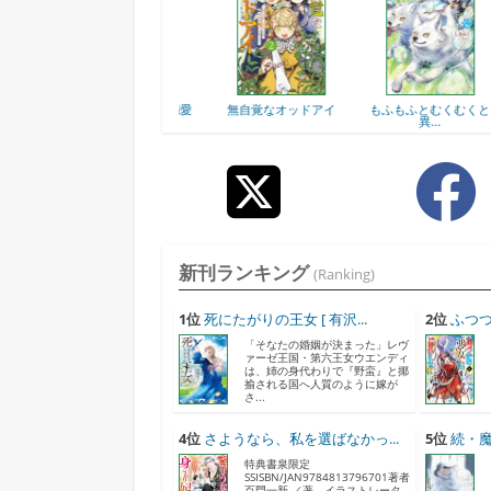
...
不運な転生者は、溺愛
無自覚なオッドアイ
もふもふとむくむくと
し...
異...
新刊ランキング
(Ranking)
1位
死にたがりの王女 [ 有沢...
2位
ふつつ
「そなたの婚姻が決まった」レヴ
ァーゼ王国・第六王女ウエンディ
は、姉の身代わりで『野蛮』と揶
揄される国へ人質のように嫁が
さ...
4位
さようなら、私を選ばなかっ...
5位
続・魔
特典書泉限定
SSISBN/JAN9784813796701著者
百門一新 ／著 イラストレータ