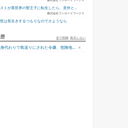
株式会社ブシロードワークス
ストが異世界の聖王子に転生したら、意外と...
株式会社ブシロードワークス
今世は長生きするつもりなのでさようなら
宇都宮ケーブルテレビ
ドラゴラ)っ...
陸の孤島の令嬢、神か
無自覚なオッドアイ（2...
ら...
ュリとエレナの森の相談所 ~付与の力であ...
履歴
全て削除
表示しない
一二三書房
身代わりで島送りにされた令嬢、危険地...
才悪女は嘘を見破る2
一迅社
ラフォーおっさんはスローライフの夢を見る...
ホビージャパン
死神騎士様との間に双子を授かりました2
TOブックス
悪役令嬢、ブラコンにジョブチェンジします9
KADOKAWA/角川書店
本能寺から始める信長との天下統一8
KADOKAWA/アスキー・メディアワークス
様のドS!!~試練だらけのやり直しライフ...
夢中文庫