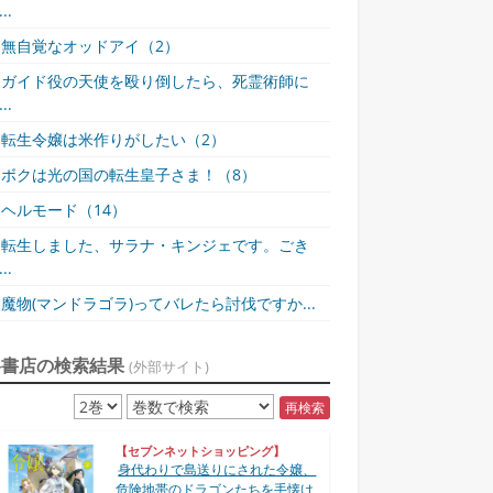
..
無自覚なオッドアイ（2）
ガイド役の天使を殴り倒したら、死霊術師に
..
転生令嬢は米作りがしたい（2）
ボクは光の国の転生皇子さま！（8）
ヘルモード（14）
転生しました、サラナ・キンジェです。ごき
..
魔物(マンドラゴラ)ってバレたら討伐ですか...
各書店の検索結果
(外部サイト)
再検索
【セブンネットショッピング】
身代わりで島送りにされた令嬢、
危険地帯のドラゴンたちを手懐け