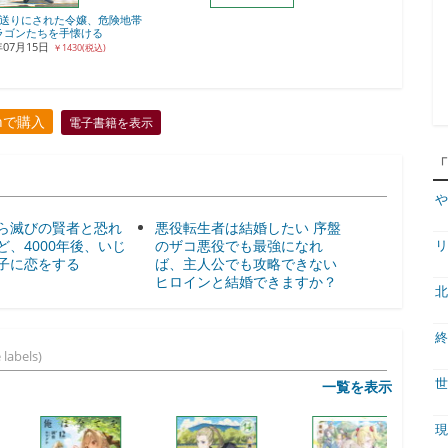
送りにされた令嬢、危険地帯
ラゴンたちを手懐ける
年07月15日
￥1430(税込)
onで購入
電子書籍を表示
や
ら滅びの賢者と恐れ
悪役転生者は結婚したい 序盤
ど、4000年後、いじ
のザコ悪役でも最強になれ
リ
子に恋をする
ば、主人公でも攻略できない
ヒロインと結婚できますか？
北
終
 labels)
世
一覧を表示
現