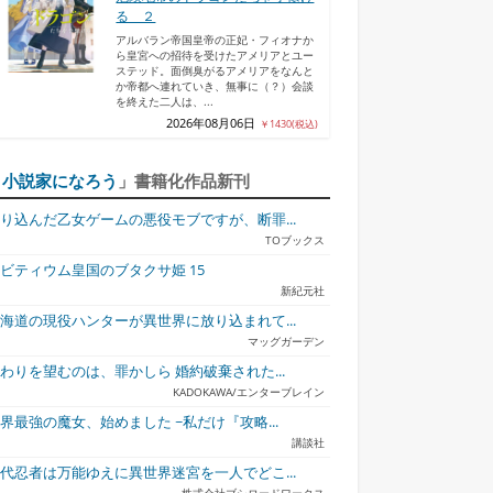
る ２
アルバラン帝国皇帝の正妃・フィオナか
ら皇宮への招待を受けたアメリアとユー
ステッド。面倒臭がるアメリアをなんと
か帝都へ連れていき、無事に（？）会談
を終えた二人は、...
2026年08月06日
￥1430(税込)
「
小説家になろう
」書籍化作品新刊
り込んだ乙女ゲームの悪役モブですが、断罪...
TOブックス
ビティウム皇国のブタクサ姫 15
新紀元社
海道の現役ハンターが異世界に放り込まれて...
マッグガーデン
わりを望むのは、罪かしら 婚約破棄された...
KADOKAWA/エンターブレイン
界最強の魔女、始めました ~私だけ『攻略...
講談社
代忍者は万能ゆえに異世界迷宮を一人でどこ...