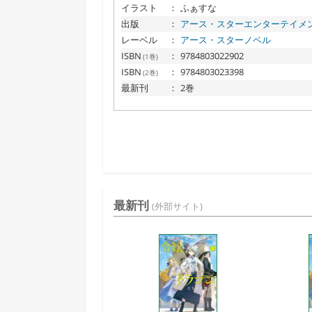
イラスト
：
ふぁすな
出版
：
アース・スターエンターテイメ
レーベル
：
アース・スターノベル
ISBN
：
9784803022902
(1巻)
ISBN
：
9784803023398
(2巻)
最新刊
：
2巻
最新刊
(外部サイト)