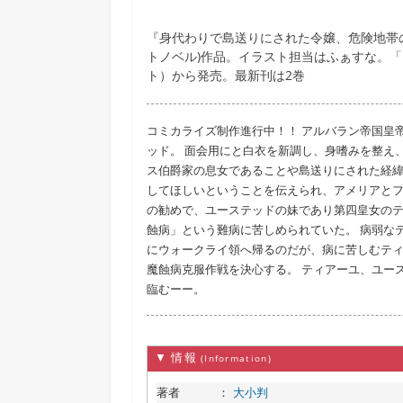
『身代わりで島送りにされた令嬢、危険地帯
トノベル)作品。イラスト担当はふぁすな。
ト）から発売。最新刊は2巻
コミカライズ制作進行中！！ アルバラン帝国皇
ッド。 面会用にと白衣を新調し、身嗜みを整え
ス伯爵家の息女であることや島送りにされた経
してほしいということを伝えられ、アメリアとフ
の勧めで、ユーステッドの妹であり第四皇女のテ
蝕病」という難病に苦しめられていた。 病弱な
にウォークライ領へ帰るのだが、病に苦しむテ
魔蝕病克服作戦を決心する。 ティアーユ、ユー
臨むーー。
▼ 情報
(Information)
著者
：
大小判