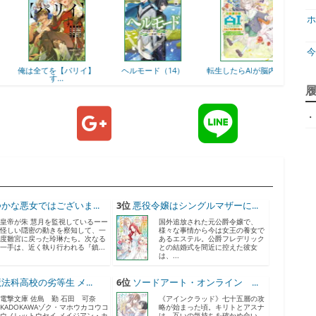
ホ
俺は全てを【パリイ】
ヘルモード（14）
転生したらAIが脳内に...
魔物(マン
す...
ジ
・
天
ア
かな悪女ではございま...
3位
悪役令嬢はシングルマザーに...
皇帝が朱 慧月を監視しているーー
国外追放された元公爵令嬢で、
怪しい隠密の動きを察知して、一
様々な事情から今は女王の養女で
度雛宮に戻った玲琳たち。次なる
あるエステル。公爵フレデリック
一手は、近く執り行われる『鎮...
との結婚式を間近に控えた彼女
は、...
神
法科高校の劣等生 メ...
6位
ソードアート・オンライン ...
電撃文庫 佐島 勤 石田 可奈
《アインクラッド》七十五層の攻
KADOKAWAゾク・マホウカコウコ
略が始まった頃。キリトとアスナ
ウノレットウセイ メイジアン・カ
は、互いの気持ちを確かめ合い、