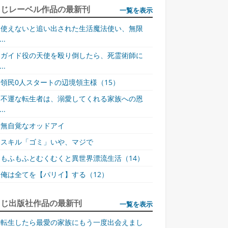
同じレーベル作品の最新刊
一覧を表示
使えないと追い出された生活魔法使い、無限
..
ガイド役の天使を殴り倒したら、死霊術師に
..
領民0人スタートの辺境領主様（15）
不運な転生者は、溺愛してくれる家族への恩
..
無自覚なオッドアイ
スキル「ゴミ」いや、マジで
もふもふとむくむくと異世界漂流生活（14）
俺は全てを【パリイ】する（12）
同じ出版社作品の最新刊
一覧を表示
転生したら最愛の家族にもう一度出会えまし