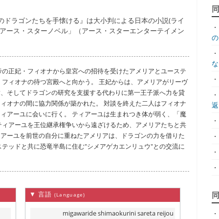
のドラゴンたちを手懐ける』は大小判による日本の小説(ライ
・
「アース・スターノベル」（アース・スターエンターテイメン
の.
・
な.
帝の正妃・フィオナから皇宮への招待を受けたアメリアとユーステ
・
、フィオナの待つ宮殿へと向かう。 王妃からは、アメリアがリーヴ
緯、そしてドラゴンの研究を支援する代わりに第一王子派へ力を貸
・
ィオナの間に協力関係が築かれた。 対談を終えた二人はフィオナ
返.
ィアーユに会いに行く。 ティアーユは生まれつき体が弱く、「魔
・
ティアーユを王位継承権争いから遠ざけるため、アメリアたちと共
ィアーユを前世の自分に重ねたアメリアは、ドラゴンの力を借りた
・
ステッドと共に恐竜半島に住む"シメアゲカエンリュウ"との交流に
・
・
▼ 言語
(Language)
migawaride shimaokurini sareta reijou
・