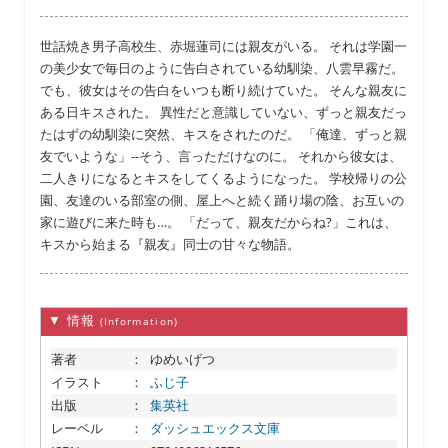
世話焼き男子高校生、赤堀蓮司には親友がいる。 それは学園一
の美少女で毎日のように告白されている幼馴染、八雲早霧だ。
でも、彼女はその告白をいつも断り続けていた。 そんな親友に
ある日キスされた。 異性だと意識していない、ずっと親友だっ
たはずの幼馴染に突然、キスをされたのだ。 「俺達、ずっと親
友でいような」--そう、言っただけなのに。 それから彼女は、
二人きりになるとキスをしてくるようになった。 学校帰りの公
園、友達のいる部室の側、屋上へと続く踊り場の陰、お互いの
家に遊びに来た時も…。 「だって、親友だからね?」これは、
キスから始まる『親友』同士の甘々な物語。
▼ 情報
(Information)
著者
：
ゆめいげつ
イラスト
：
ふじ子
出版
：
集英社
レーベル
：
ダッシュエックス文庫