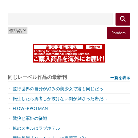
Random
同じレーベル作品の最新刊
一覧を表示
・
並行世界の自分が好みの美少女で癖も同じだっ...
・
転生したら勇者しか抜けない剣が刺さった岩だ...
・
FLOWERPOTMAN
・
戦狼と軍姫の征戦
・
俺のスキルはラブホテル
・
魔道具屋「ハーベスト」の裏商売（2）