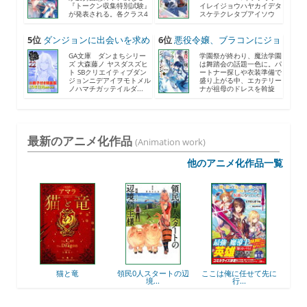
『トークン収集特別試験』
イレイジョウハヤカイデタ
が発表される。各クラス4
スケテクレタブアイソウ
人...
ナ...
5位
ダンジョンに出会いを求め
6位
悪役令嬢、ブラコンにジョ
る...
ブ...
GA文庫 ダンまちシリー
学園祭が終わり、魔法学園
ズ 大森藤ノ ヤスダスズヒ
は舞踏会の話題一色に。パ
ト SBクリエイティブダン
ートナー探しや衣装準備で
ジョンニデアイヲモトメル
盛り上がる中、エカテリー
ノハマチガッテイルダ...
ナが祖母のドレスを斡旋
す...
最新のアニメ化作品
(Animation work)
他のアニメ化作品一覧
後衛
猫と竜
領民0人スタートの辺
ここは俺に任せて先に
最強
境...
行...