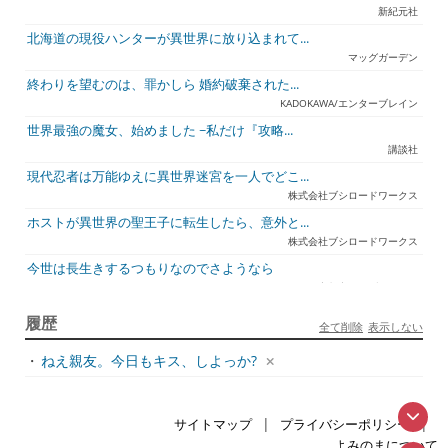
新紀元社
北海道の現役ハンターが異世界に放り込まれて...
マッグガーデン
終わりを望むのは、罪かしら 婚約破棄された...
KADOKAWA/エンターブレイン
世界最強の魔女、始めました ~私だけ『攻略...
講談社
現代忍者は万能ゆえに異世界迷宮を一人でどこ...
株式会社ブシロードワークス
ホストが異世界の聖王子に転生したら、意外と...
株式会社ブシロードワークス
今世は長生きするつもりなのでさようなら
宇都宮ケーブルテレビ
ジュリとエレナの森の相談所 ~付与の力であ...
履歴
全て削除
表示しない
一二三書房
・
ねえ親友。今日もキス、しよっか?
天才悪女は嘘を見破る2
一迅社
アラフォーおっさんはスローライフの夢を見る...
|
|
サイトマップ
プライバシーポリシー
ホビージャパン
よみのまについて