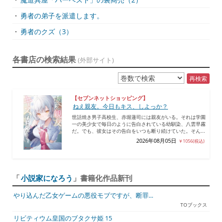
・
勇者の弟子を派遣します。
・
勇者のクズ（3）
各書店の検索結果
(外部サイト)
再検索
【セブンネットショッピング】
ねえ親友。今日もキス、しよっか？
世話焼き男子高校生、赤堀蓮司には親友がいる。それは学園
一の美少女で毎日のように告白されている幼馴染、八雲早霧
だ。でも、彼女はその告白をいつも断り続けていた。そん...
2026年08月05日
￥1056(税込)
「
小説家になろう
」書籍化作品新刊
やり込んだ乙女ゲームの悪役モブですが、断罪...
TOブックス
リビティウム皇国のブタクサ姫 15