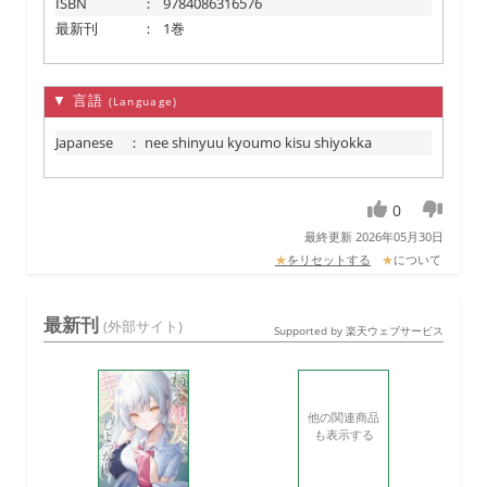
ISBN
：
9784086316576
最新刊
：
1巻
▼ 言語
(Language)
Japanese
：
nee shinyuu kyoumo kisu shiyokka
0
最終更新 2026年05月30日
★
をリセットする
★
について
最新刊
(外部サイト)
Supported by 楽天ウェブサービス
他の関連商品
も表示する