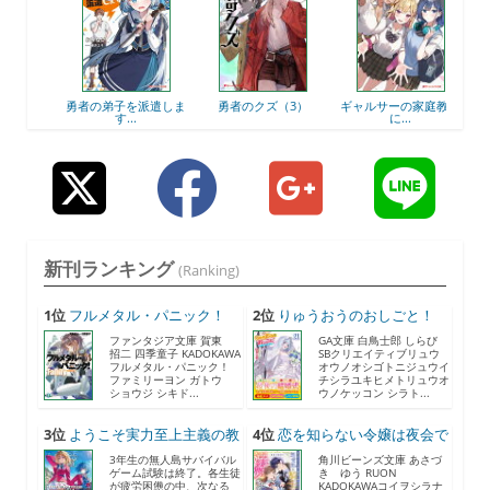
ーベス
勇者の弟子を派遣しま
勇者のクズ（3）
ギャルサーの家庭教師
異世
す...
に...
新刊ランキング
(Ranking)
1位
フルメタル・パニック！
2位
りゅうおうのおしごと！
F...
21...
ファンタジア文庫 賀東
GA文庫 白鳥士郎 しらび
招二 四季童子 KADOKAWA
SBクリエイティブリュウ
フルメタル・パニック！
オウノオシゴトニジュウイ
ファミリーヨン ガトウ
チシラユキヒメトリュウオ
ショウジ シキド...
ウノケッコン シラト...
3位
ようこそ実力至上主義の教
4位
恋を知らない令嬢は夜会で
室...
助...
3年生の無人島サバイバル
角川ビーンズ文庫 あさづ
ゲーム試験は終了。各生徒
き ゆう RUON
が疲労困憊の中、次なる
KADOKAWAコイヲシラナ