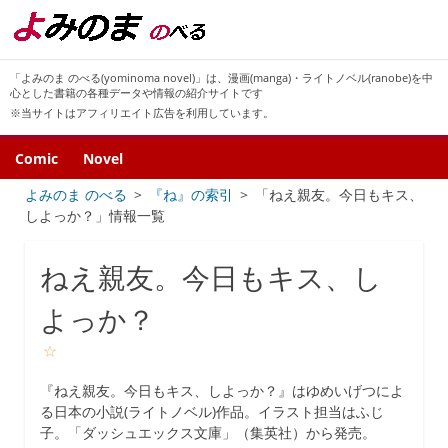
「よみのま のべる(yominoma novel)」は、漫画(manga)・ライトノベル(ranobe)を中
心とした書籍の各種データや情報の紹介サイトです
※当サイトはアフィリエイト広告を利用しています。
Comic
Novel
よみのま のべる
『ね』の索引
「ねえ親友。今日もキス、
しよっか？」情報一覧
ねえ親友。今日もキス、し
よっか？
☆
『ねえ親友。今日もキス、しよっか？』はゆめいげつによ
る日本の小説(ライトノベル)作品。イラスト担当はふじ
子。「ダッシュエックス文庫」（集英社）から発売。