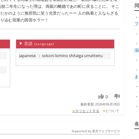
高校二年生になった理は、両親の離婚であの町に戻ることに。 そこ
たかのように無邪気に笑う光景だったーー 人の執着と人ならざる
・
ずり込む宿業の因習ホラー！
フ
・
▼ 言語
・
(Language)
溺.
Japanese
：
sokoni kimino shitaiga umatteiru
・
・
ま.
・
・
0
最終更新 2026年06月28日
・
★
をリセットする
★
について
Supported by 楽天ウェブサービス