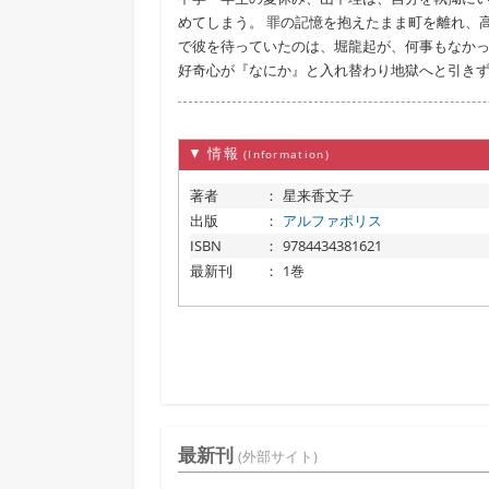
めてしまう。 罪の記憶を抱えたまま町を離れ、
で彼を待っていたのは、堀龍起が、何事もなかっ
好奇心が『なにか』と入れ替わり地獄へと引き
▼ 情報
(Information)
著者
：
星来香文子
出版
：
アルファポリス
ISBN
：
9784434381621
最新刊
：
1巻
最新刊
(外部サイト)