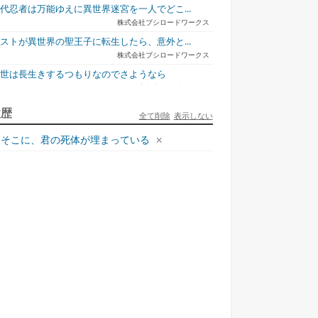
代忍者は万能ゆえに異世界迷宮を一人でどこ...
株式会社ブシロードワークス
ストが異世界の聖王子に転生したら、意外と...
株式会社ブシロードワークス
今世は長生きするつもりなのでさようなら
宇都宮ケーブルテレビ
ュリとエレナの森の相談所 ~付与の力であ...
履歴
全て削除
表示しない
一二三書房
そこに、君の死体が埋まっている
才悪女は嘘を見破る2
一迅社
ラフォーおっさんはスローライフの夢を見る...
ホビージャパン
死神騎士様との間に双子を授かりました2
TOブックス
悪役令嬢、ブラコンにジョブチェンジします9
KADOKAWA/角川書店
本能寺から始める信長との天下統一8
KADOKAWA/アスキー・メディアワークス
様のドS!!~試練だらけのやり直しライフ...
ロイン？聖女？いい
捨てられ聖女の異世界
転校先の清楚可憐な美
鬼
え...
ご...
少...
夢中文庫