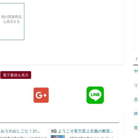
他の関連商品
も表示する
や
電子書籍を表示
リ
北
終
世
おうのおしごと！21...
3位
ようこそ実力至上主義の教室...