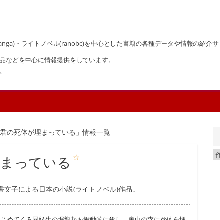
画(manga)・ライトノベル(ranobe)を中心とした書籍の各種データや情報の紹介
品などを中心に情報提供をしています。
。
、君の死体が埋まっている」情報一覧
☆
埋まっている
文子による日本の小説(ライトノベル)作品。
いじめてくる同級生の堀龍起を衝動的に殺し、裏山の森に死体を埋