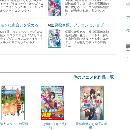
GA文庫 白鳥士郎 しらび SBクリエ
3年生の無人島サバイバルゲーム
現
イティブリュウオウノオシゴトニ
試験は終了。各生徒が疲労困憊の
ジュウイチシラユキヒメトリュウ
中、次なる『トークン収集特別試
オウノケッコン シラト...
験』が発表される。各クラス4
人...
ホ
ョンに出会いを求める...
6位
悪役令嬢、ブラコンにジョブ...
GA文庫 ダンまちシリーズ 大森
学園祭が終わり、魔法学園は舞踏
藤ノ ヤスダスズヒト SBクリエイ
会の話題一色に。パートナー探し
ティブダンジョンニデアイヲモト
や衣装準備で盛り上がる中、エカ
メルノハマチガッテイルダ...
テリーナが祖母のドレスを斡旋
ジ
す...
・
天
ア
他のアニメ化作品一覧
神
.
ここは俺に任せて先に
最強出涸らし皇子の暗
落第賢者の学院無双
ヒ
行...
躍...