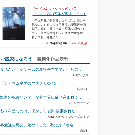
【セブンネットショッピング】
そこに、君の死体が埋まっている
小学五年生の夏休み、山中理は、自分を
執拗にいじめてくる同級生の堀龍起を衝
動的に殺し、裏山の森に死体を埋めてし
まう。罪の記憶を抱えたまま故郷を離
れ、高校二年生にな...
2026年08月04日
￥1650(税込)
「
小説家になろう
」書籍化作品新刊
り込んだ乙女ゲームの悪役モブですが、断罪...
TOブックス
ビティウム皇国のブタクサ姫 15
新紀元社
海道の現役ハンターが異世界に放り込まれて...
マッグガーデン
わりを望むのは、罪かしら 婚約破棄された...
KADOKAWA/エンターブレイン
界最強の魔女、始めました ~私だけ『攻略...
講談社