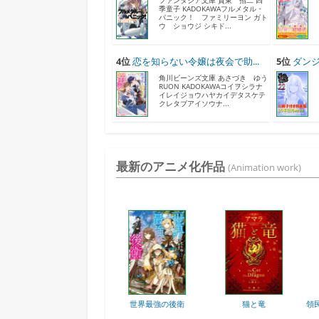
ファンタジア文庫 賀東 招二 四
季童子 KADOKAWAフルメタル・
パニック！ ファミリーヨン ガト
ウ ショウジ シキド...
4位
恋を知らない令嬢は夜会で助...
5位
ダンジ
角川ビーンズ文庫 あさづき ゆう
RUON KADOKAWAコイヲシラナ
イレイジョウハヤカイデタスケテ
クレタブアイソウナ...
最新のアニメ化作品
(Animation work)
の村人
世界最強の後衛
猫と竜
領民0人スタートの辺境..