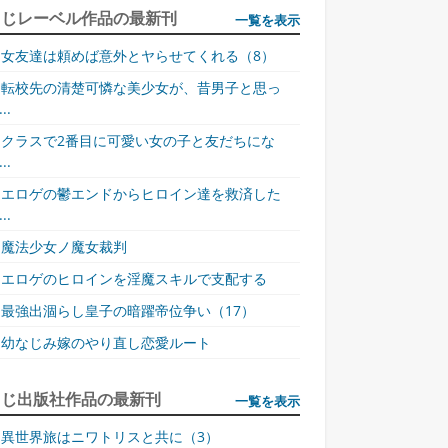
同じレーベル作品の最新刊
一覧を表示
女友達は頼めば意外とヤらせてくれる（8）
転校先の清楚可憐な美少女が、昔男子と思っ
..
クラスで2番目に可愛い女の子と友だちにな
..
エロゲの鬱エンドからヒロイン達を救済した
..
魔法少女ノ魔女裁判
エロゲのヒロインを淫魔スキルで支配する
最強出涸らし皇子の暗躍帝位争い（17）
幼なじみ嫁のやり直し恋愛ルート
同じ出版社作品の最新刊
一覧を表示
異世界旅はニワトリスと共に（3）