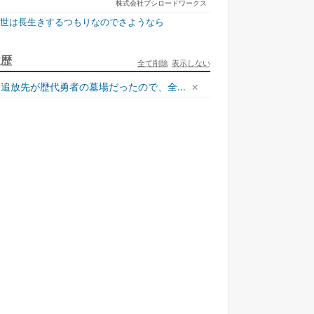
ュ...
村...
で...
株式会社ブシロードワークス
今世は長生きするつもりなのでさようなら
宇都宮ケーブルテレビ
ュリとエレナの森の相談所 ~付与の力であ...
履歴
全て削除
表示しない
一二三書房
追放先が歴代勇者の墓場だったので、全...
才悪女は嘘を見破る2
一迅社
ラフォーおっさんはスローライフの夢を見る...
ホビージャパン
死神騎士様との間に双子を授かりました2
TOブックス
悪役令嬢、ブラコンにジョブチェンジします9
KADOKAWA/角川書店
本能寺から始める信長との天下統一8
KADOKAWA/アスキー・メディアワークス
様のドS!!~試練だらけのやり直しライフ...
夢中文庫