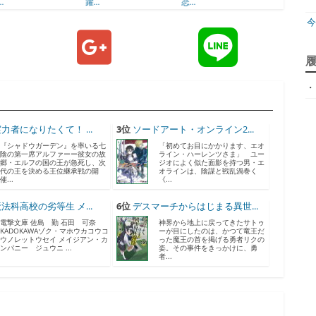
躍...
恋...
現...
ジ
・
天
ア
力者になりたくて！ ...
3位
ソードアート・オンライン2...
『シャドウガーデン』を率いる七
「初めてお目にかかります、エオ
陰の第一席アルファーー彼女の故
ライン・ハーレンツさま」 ユー
郷・エルフの国の王が急死し、次
ジオによく似た面影を持つ男・エ
代の王を決める王位継承戦の開
オラインは、陰謀と戦乱渦巻く
催...
《...
法科高校の劣等生 メ...
6位
デスマーチからはじまる異世...
電撃文庫 佐島 勤 石田 可奈
神界から地上に戻ってきたサトゥ
KADOKAWAゾク・マホウカコウコ
ーが目にしたのは、かつて竜王だ
ウノレットウセイ メイジアン・カ
った魔王の首を掲げる勇者リクの
ンパニー ジュウニ ...
姿。その事件をきっかけに、勇
神
者...