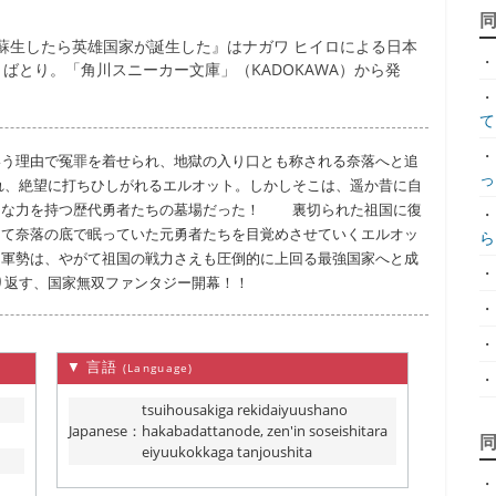
蘇生したら英雄国家が誕生した』はナガワ ヒイロによる日本
・
きばとり。「角川スニーカー文庫」（KADOKAWA）から発
・
て.
・
いう理由で冤罪を着せられ、地獄の入り口とも称される奈落へと追
っ.
れ、絶望に打ちひしがれるエルオット。しかしそこは、遥か昔に自
的な力を持つ歴代勇者たちの墓場だった！ 裏切られた祖国に復
・
して奈落の底で眠っていた元勇者たちを目覚めさせていくエルオッ
ら.
た軍勢は、やがて祖国の戦力さえも圧倒的に上回る最強国家へと成
・
り返す、国家無双ファンタジー開幕！！
・
・
▼ 言語
(Language)
・
tsuihousakiga rekidaiyuushano
Japanese
：
hakabadattanode, zen'in soseishitara
eiyuukokkaga tanjoushita
・