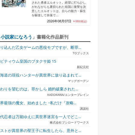
された勇者エルオット。絶望に打ちひし
がれながらも裏切られた祖国に復讐を決
意したエルオットは、自らの能力・蘇生
を駆使して奈落で...
2026年08月07日
￥880(税込)
「
小説家になろう
」書籍化作品新刊
り込んだ乙女ゲームの悪役モブですが、断罪...
TOブックス
ビティウム皇国のブタクサ姫 15
新紀元社
海道の現役ハンターが異世界に放り込まれて...
マッグガーデン
わりを望むのは、罪かしら 婚約破棄された...
KADOKAWA/エンターブレイン
界最強の魔女、始めました ~私だけ『攻略...
講談社
代忍者は万能ゆえに異世界迷宮を一人でどこ...
株式会社ブシロードワークス
ストが異世界の聖王子に転生したら、意外と...
ス・オブリージ
人生に疲れ辿り着いた
幼なじみは誘えばいつ