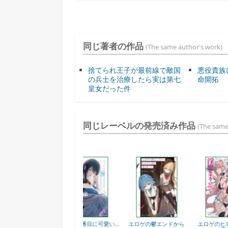
同じ著者の作品
(The same author's work)
捨てられ王子が最前線で敵国
悪役貴族
の兵士を治療したら実は第七
命開拓
皇女だった件
同じレーベルの発売済み作品
(The same
な美
クラスで2番目に可愛い...
エロゲの鬱エンドから
エロゲのヒロインを淫