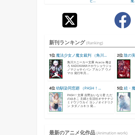
ヒ...
魔...
新刊ランキング
(Ranking)
1位
魔法少女ノ魔女裁判 （角川...
2位
陰の実
角川スニーカー文庫 Acacia 梅ま
ろ KADOKAWAマホウショウジョ
ノマジョサイバン アカシア ウメ
マロ 発行年月...
4位
幼馴染同窓廻 （PASH！...
5位
続・魔
PASH！文庫 吉野おいなり君 ただ
のゆきこ 主婦と生活社オサナナジ
ミドウソウカイ ヨシノオイナリク
ン タダノユキコ 発...
最新のアニメ化作品
(Animation work)