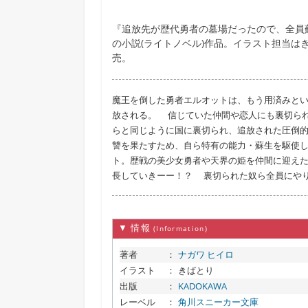
『追放先が歴代勇者の墓場だったので、全員
の小説(ライトノベル)作品。イラスト担当は
売。
魔王を倒した勇者エルオットは、もう用済みと
放される。 信じていた仲間や恋人にも裏切ら
らと同じように国に裏切られ、追放された圧倒
讐を果たすため、自ら特有の能力・蘇生を駆使
ト。歴戦の美少女勇者や天界の姫を仲間に迎え
長していきーー！？ 裏切られた奴ら全員にや
▼ 情報
(Information)
著者
：
ナガワ ヒイロ
イラスト
：
きばとり
出版
：
KADOKAWA
レーベル
：
角川スニーカー文庫