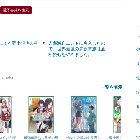
電子書籍を表示
による弱小領地の革
人類滅亡エンドに突入したの
で、世界最強の悪役貴族は油
や
断慢心をやめました。
リ
 labels)
北
一覧を表示
終
世
現
ホ
最強出涸らし皇子の暗
幼なじみ嫁のやり直し
魔神殺しの帰還勇者、
クズレ