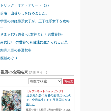
トリック・オア・デリート（2）
前略、山暮らしを始めました。
学園のお姫様系女子が、王子様系女子を攻略
..
ざまぁ代行勇者 -元女神と行く異世界旅-
男女比1:5の世界でも普通に生きられると思...
如月夫妻の春夏秋冬
廃墟めぐり
各書店の検索結果
(外部サイト)
再検索
【セブンネットショッピング】
追放先が歴代勇者の墓場だったの
で、全員蘇生したら英雄国家が誕
生した
魔王を倒すも冤罪で勇者の墓場へと追放