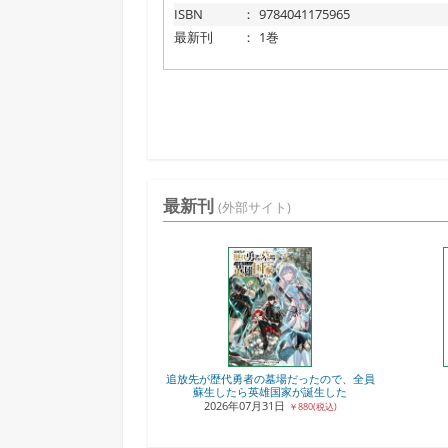
ISBN
：
9784041175965
最新刊
：
1巻
最新刊
(外部サイト)
追放先が歴代勇者の墓場だったので、全員
蘇生したら英雄国家が誕生した
2026年07月31日
￥880(税込)