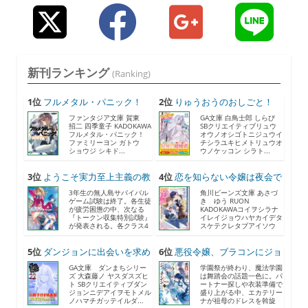
新刊ランキング
(Ranking)
1位
フルメタル・パニック！
2位
りゅうおうのおしごと！
F...
21...
ファンタジア文庫 賀東
GA文庫 白鳥士郎 しらび
招二 四季童子 KADOKAWA
SBクリエイティブリュウ
フルメタル・パニック！
オウノオシゴトニジュウイ
ファミリーヨン ガトウ
チシラユキヒメトリュウオ
ショウジ シキド...
ウノケッコン シラト...
3位
ようこそ実力至上主義の教
4位
恋を知らない令嬢は夜会で
室...
助...
3年生の無人島サバイバル
角川ビーンズ文庫 あさづ
ゲーム試験は終了。各生徒
き ゆう RUON
が疲労困憊の中、次なる
KADOKAWAコイヲシラナ
『トークン収集特別試験』
イレイジョウハヤカイデタ
が発表される。各クラス4
スケテクレタブアイソウ
人...
ナ...
5位
ダンジョンに出会いを求め
6位
悪役令嬢、ブラコンにジョ
る...
ブ...
GA文庫 ダンまちシリー
学園祭が終わり、魔法学園
ズ 大森藤ノ ヤスダスズヒ
は舞踏会の話題一色に。パ
ト SBクリエイティブダン
ートナー探しや衣装準備で
ジョンニデアイヲモトメル
盛り上がる中、エカテリー
ノハマチガッテイルダ...
ナが祖母のドレスを斡旋