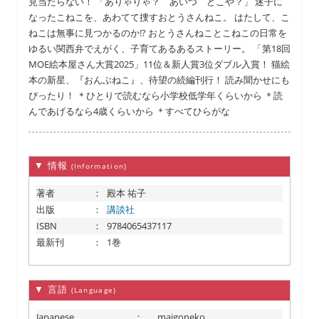
見当たらない！ 「ありゃりゃ？ あいつ どこや？」 迷子に
なったこねこを、あわてて捜すおとうさんねこ。 はたして、こ
ねこは無事に見つかるのか!? おとうさんねことこねこの日常を
ゆるい関西弁でえがく、子育てあるあるストーリー。 「第18回
MOE絵本屋さん大賞2025」11位＆新人賞3位ダブル入賞！ 猫絵
本の新星、『おんぶねこ』、待望の続編刊行！ 読み聞かせにも
ぴったり！ ＊ひとりで読むなら小学校低学年くらいから ＊読
んであげるなら4歳くらいから ＊すべてひらがな
▼ 情報
(Information)
著者
：
殿本 祐子
出版
：
講談社
ISBN
：
9784065437117
最新刊
：
1巻
▼ 言語
(Language)
Japanese
：
maigoneko