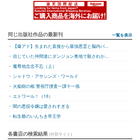
同じ出版社作品の最新刊
一覧を表示
・
【爆アド】生まれた直後から最強悪霊と脳内バ...
・
信じていた仲間達にダンジョン奥地で殺されか...
・
魔尊他念念不忘（上）
・
シャドウ・アサシンズ・ワールド
・
火焔樹の柩 警視庁捜査一課十一係
・
エトワール！（18）
・
闇の悪役令嬢は愛されすぎる
・
転生爺のいんちき帝王学
各書店の検索結果
(外部サイト)