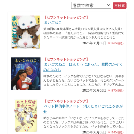
再検索
【セブンネットショッピング】
まいごねこ
第18回MOE絵本屋さん大賞11位＆新人賞３位ダブル入賞！
猫絵本の新星、『おんぶねこ』、待望の続編刊行！近所にで
きたスーパー銭湯に向かったおとうさんねことこねこ...
2026年08月05日
￥1760(税込)
【セブンネットショッピング】
まいごのねこ ほんとうにあった、難民のかぞく
のおはなし
戦争のために、イラクを出ていかなくてはならない、お母さ
んと子どもたち。だいじなペットである、ねこのクンクーシ
ュもつれていくことにしました。ところが、ギリシアのあ...
2026年08月05日
￥1870(税込)
【セブンネットショッピング】
ペット探偵事件ノート 消えたまいごねこをさが
せ
幼なじみの弥生に「いなくなったソックスをさがして」とた
のまれた宙。ソックスは弥生が飼っているねこ。とつぜんい
なくなったソックスをさがすため、ペット探偵をしている...
2026年08月05日
￥1540(税込)