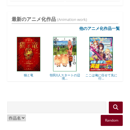
す...
最新のアニメ化作品
(Animation work)
他のアニメ化作品一覧
後衛
猫と竜
領民0人スタートの辺
ここは俺に任せて先に
最強
境...
行...
Random