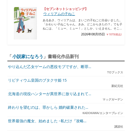
【セブンネットショッピング】
ウィリアムの子ねこ
あるあさ、ウィリアムは、まいごの子ねこに出会いました。
「かわいい子ねこちゃん、きみ、どこからきたの？」でも子
ねこは、「ミュー、ミュー！」としか、いえません。そこ...
2026年08月05日
￥1870(税込)
「
小説家になろう
」書籍化作品新刊
やり込んだ乙女ゲームの悪役モブですが、断罪...
TOブックス
リビティウム皇国のブタクサ姫 15
新紀元社
北海道の現役ハンターが異世界に放り込まれて...
マッグガーデン
終わりを望むのは、罪かしら 婚約破棄された...
KADOKAWA/エンターブレイン
世界最強の魔女、始めました ~私だけ『攻略...
講談社