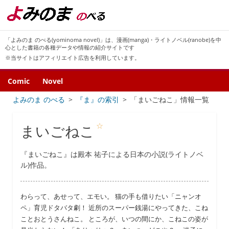
「よみのま のべる(yominoma novel)」は、漫画(manga)・ライトノベル(ranobe)を中
心とした書籍の各種データや情報の紹介サイトです
※当サイトはアフィリエイト広告を利用しています。
Comic
Novel
よみのま のべる
『ま』の索引
「まいごねこ」情報一覧
☆
まいごねこ
『まいごねこ』は殿本 祐子による日本の小説(ライトノベ
ル)作品。
わらって、あせって、エモい。 猫の手も借りたい「ニャンオ
ペ」育児ドタバタ劇！ 近所のスーパー銭湯にやってきた、こね
ことおとうさんねこ。 ところが、いつの間にか、こねこの姿が