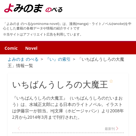
「よみのま のべる(yominoma novel)」は、漫画(manga)・ライトノベル(ranobe)を中
心とした書籍の各種データや情報の紹介サイトです
※当サイトはアフィリエイト広告を利用しています。
Comic
Novel
よみのま のべる
『い』の索引
「いちばんうしろの大魔
王」情報一覧
☆
いちばんうしろの大魔王
『いちばんうしろの大魔王』（いちばんうしろのだいまお
う）は、水城正太郎による日本のライトノベル。イラスト
は伊藤宗一が担当。HJ文庫（ホビージャパン）より2008年
2月から2014年3月まで刊行された。