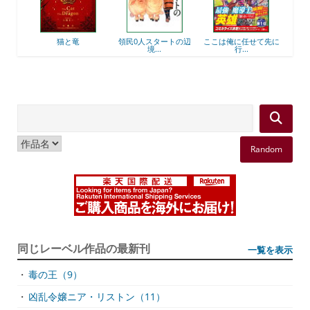
後衛
猫と竜
領民0人スタートの辺
ここは俺に任せて先に
最強
境...
行...
Random
同じレーベル作品の最新刊
一覧を表示
・
毒の王（9）
・
凶乱令嬢ニア・リストン（11）