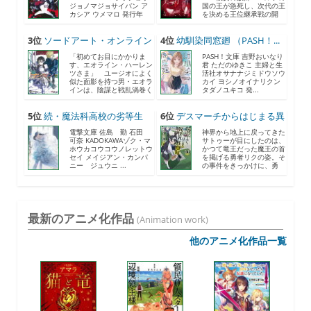
ジョノマジョサイバン ア
国の王が急死し、次代の王
カシア ウメマロ 発行年
を決める王位継承戦の開
月...
催...
3位
ソードアート・オンライン
4位
幼馴染同窓廻 （PASH！...
2...
「初めてお目にかかりま
PASH！文庫 吉野おいなり
す、エオライン・ハーレン
君 ただのゆきこ 主婦と生
ツさま」 ユージオによく
活社オサナナジミドウソウ
似た面影を持つ男・エオラ
カイ ヨシノオイナリクン
インは、陰謀と戦乱渦巻く
タダノユキコ 発...
《...
5位
続・魔法科高校の劣等生
6位
デスマーチからはじまる異
メ...
世...
電撃文庫 佐島 勤 石田
神界から地上に戻ってきた
可奈 KADOKAWAゾク・マ
サトゥーが目にしたのは、
ホウカコウコウノレットウ
かつて竜王だった魔王の首
セイ メイジアン・カンパ
を掲げる勇者リクの姿。そ
ニー ジュウニ ...
の事件をきっかけに、勇
者...
最新のアニメ化作品
(Animation work)
他のアニメ化作品一覧