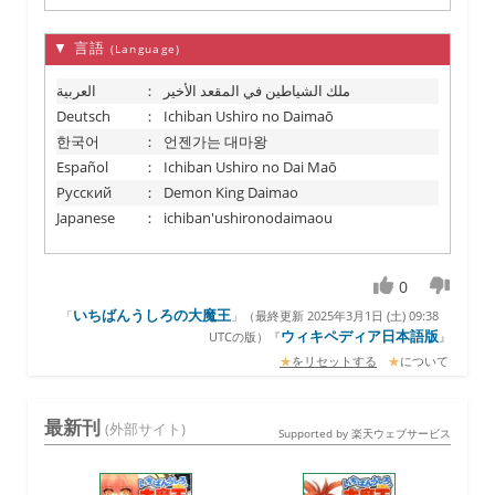
▼ 言語
(Language)
العربية
：
ملك الشياطين في المقعد الأخير
Deutsch
：
Ichiban Ushiro no Daimaō
한국어
：
언젠가는 대마왕
Español
：
Ichiban Ushiro no Dai Maō
Русский
：
Demon King Daimao
Japanese
：
ichiban'ushironodaimaou
0
いちばんうしろの大魔王
「
」（
最終更新 2025年3月1日 (土) 09:38
ウィキペディア日本語版
UTCの版）『
』
★
をリセットする
★
について
最新刊
(外部サイト)
Supported by 楽天ウェブサービス