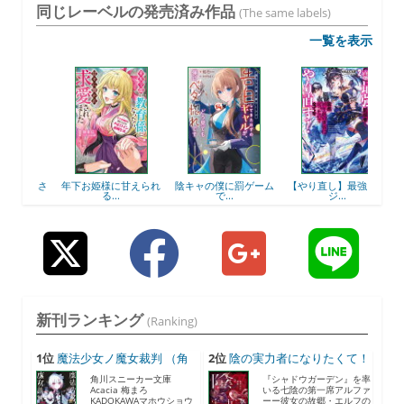
同じレーベルの発売済み作品
(The same labels)
一覧を表示
ヨコさ
年下お姫様に甘えられ
陰キャの僕に罰ゲーム
【やり直し】最強ダン
追放
る...
で...
ジ...
新刊ランキング
(Ranking)
1位
魔法少女ノ魔女裁判 （角
2位
陰の実力者になりたくて！
川...
...
角川スニーカー文庫
『シャドウガーデン』を率
Acacia 梅まろ
いる七陰の第一席アルファ
KADOKAWAマホウショウ
ーー彼女の故郷・エルフの