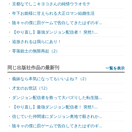
・
京都なでしこキヨコさんの純情ウラオモテ
・
年下お姫様に甘えられる大正ロマン結婚生活
・
陰キャの僕に罰ゲームで告白してきたはずのギ...
・
【やり直し】最強ダンジョン配信者！ 突然1...
・
追放されるは我らにあり！
・
零落銃士の無限再起（2）
同じ出版社作品の最新刊
一覧を表示
・
義妹なら本気になってもいいよね？（2）
・
才女のお世話（12）
・
ダンジョン配信者を救って大バズりした転生陰...
・
【やり直し】最強ダンジョン配信者！ 突然1...
・
信じていた仲間達にダンジョン奥地で殺されか...
・
陰キャの僕に罰ゲームで告白してきたはずのギ...