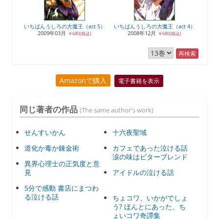
いちばんうしろの大魔王（act 5）
いちばんうしろの大魔王（act 4）
2009年03月
2008年12月
￥680(税込)
￥680(税込)
再検索
Amazonで購入
電子書籍を表示
同じ著者の作品
(The same author's work)
せんすいかん
十六夜聖域
道化か毒か錬金術
カフェであった泣ける話
涙の味はビターブレンド
異界心理士の正気度と意
見
アイドルの泣ける話
5分で感動 書店にまつわ
る泣ける話
ちょコワ、いかがでしょ
う? ほんとにあった、ち
ょいコワ奇譚集