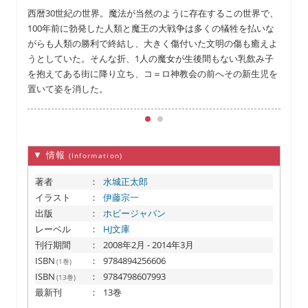
西暦30世紀の世界。魔法が当然のように存在するこの世界で、
100年前に勃発した人類と魔王の大戦争は多くの犠牲を払いな
がらも人類の勝利で終結し、大きく傷付いた文明の傷も癒えよ
うとしていた。そんな折、1人の魔女が生後間もない乳飲み子
を抱えてある街に降り立ち、コ＝ロ神教会の前へその新生児を
置いて姿を消した。
▼ 情報
(Information)
著者
：
水城正太郎
イラスト
：
伊藤宗一
出版
：
ホビージャパン
レーベル
：
HJ文庫
刊行期間
：
2008年2月 - 2014年3月
ISBN
：
9784894256606
(1巻)
ISBN
：
9784798607993
(13巻)
最新刊
：
13巻