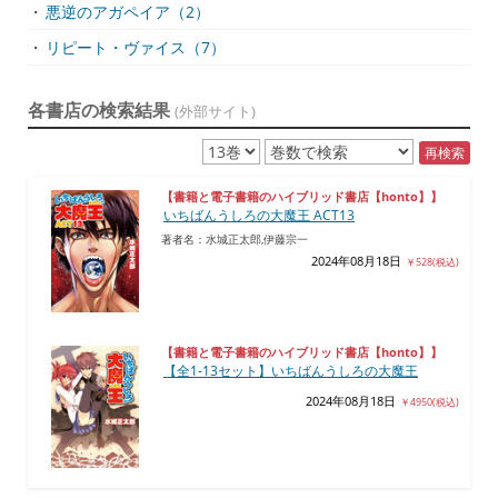
・
悪逆のアガペイア（2）
・
リピート・ヴァイス（7）
各書店の検索結果
(外部サイト)
再検索
【書籍と電子書籍のハイブリッド書店【honto】】
いちばんうしろの大魔王 ACT13
著者名：水城正太郎,伊藤宗一
2024年08月18日
￥528(税込)
【書籍と電子書籍のハイブリッド書店【honto】】
【全1-13セット】いちばんうしろの大魔王
2024年08月18日
￥4950(税込)