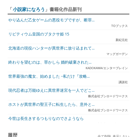
「
小説家になろう
」書籍化作品新刊
やり込んだ乙女ゲームの悪役モブですが、断罪...
TOブックス
リビティウム皇国のブタクサ姫 15
新紀元社
北海道の現役ハンターが異世界に放り込まれて...
マッグガーデン
終わりを望むのは、罪かしら 婚約破棄された...
KADOKAWA/エンターブレイン
世界最強の魔女、始めました ~私だけ『攻略...
講談社
現代忍者は万能ゆえに異世界迷宮を一人でどこ...
株式会社ブシロードワークス
ホストが異世界の聖王子に転生したら、意外と...
株式会社ブシロードワークス
今世は長生きするつもりなのでさようなら
宇都宮ケーブルテレビ
ジュリとエレナの森の相談所 ~付与の力であ...
履歴
全て削除
表示しない