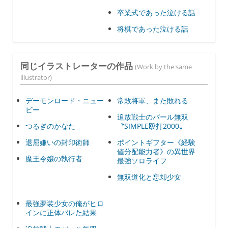
卒業式であった泣ける話
将棋であった泣ける話
同じイラストレーターの作品
(Work by the same
illustrator)
デーモンロード・ニュー
常敗将軍、また敗れる
ビー
追放戦士のバール無双
つるぎのかなた
〝SIMPLE殴打2000〟
退屈嫌いの封印術師
ポイントギフター《経験
値分配能力者》の異世界
魔王令嬢の執行者
最強ソロライフ
無双道化と忘却少女
最強夢装少女の俺がヒロ
インに正体バレた結果