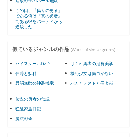
追放戦士のバール無双
この日、『偽りの勇者』
である俺は『真の勇者』
である彼をパーティから
追放した
似ているジャンルの作品
(Works of similar genres)
ハイスクールD×D
はぐれ勇者の鬼畜美学
伯爵と妖精
機巧少女は傷つかない
最弱無敗の神装機竜
バカとテストと召喚獣
伝説の勇者の伝説
狂乱家族日記
魔法戦争