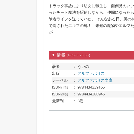
トラック事故により幼女に転生し、面倒見のいい
ったチート魔法を駆使しながら、仲間になった
険者ライフを送っていた。 そんなある日、風の
で隠されたエルフの郷！ 未知の魔物やエルフ
がーー
▼ 情報
(Information)
著者
：
ういの
出版
：
アルファポリス
レーベル
：
アルファポリス文庫
ISBN
：
9784434339165
(1巻)
ISBN
：
9784434380945
(3巻)
最新刊
：
3巻