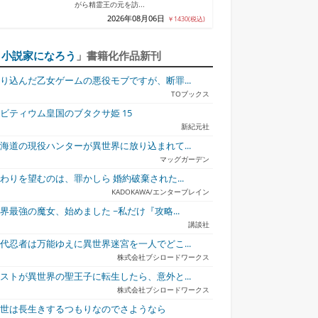
がら精霊王の元を訪...
2026年08月06日
￥1430(税込)
「
小説家になろう
」書籍化作品新刊
り込んだ乙女ゲームの悪役モブですが、断罪...
TOブックス
ビティウム皇国のブタクサ姫 15
新紀元社
海道の現役ハンターが異世界に放り込まれて...
マッグガーデン
わりを望むのは、罪かしら 婚約破棄された...
KADOKAWA/エンターブレイン
界最強の魔女、始めました ~私だけ『攻略...
講談社
イン？聖女？いい
捨てられ聖女の異世界
転校先の清楚可憐な美
鬼の花
え...
ご...
少...
代忍者は万能ゆえに異世界迷宮を一人でどこ...
株式会社ブシロードワークス
ストが異世界の聖王子に転生したら、意外と...
株式会社ブシロードワークス
今世は長生きするつもりなのでさようなら