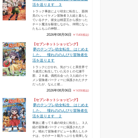
活を送ります ３
トラック事故により幼女に転生し、面倒
見のいいイケメン冒険者３人組と暮らし
ているチナ。彼女は精霊王から授かった
チート魔法を駆使しながら、仲間になっ
たもふもふの神獣...
2026年08月06日
￥1540(税込)
嫁入り狐（3...
異世界でゆるゆる生活
ちびっこ錬金術師の恩
無名の三流テイ
【セブンネットショッピング】
を...
返...
王...
夢のテンプレ幼女転生、はじめま
した。 憧れののんびり冒険者生
活を送ります
トラックにひかれ、気がつくと異世界で
５歳児に転生していた元ＯＬの七瀬千
那、２８歳。偶然出会った３人組のイケ
メン冒険者パーティーに保護されたチナ
だったが、なんと彼...
2026年08月06日
￥1430(税込)
【セブンネットショッピング】
夢のテンプレ幼女転生、はじめま
した。 憧れののんびり冒険者生
活を送ります ２
事故に遭って５歳の幼女に転生し、３人
組の冒険者パーティーに保護されたチ
ナ。晴れて冒険者デビューを果たしたチ
ナは、そのチート能力っぷりを発揮しな