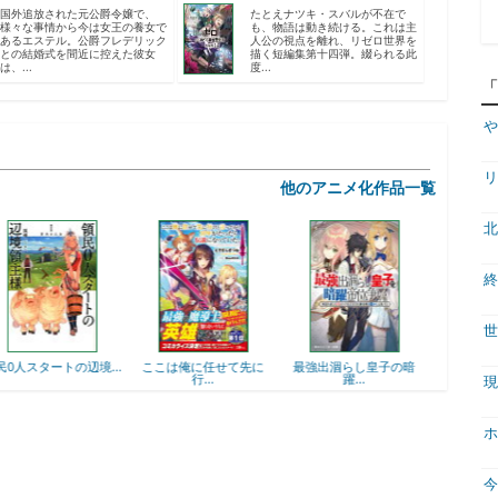
国外追放された元公爵令嬢で、
たとえナツキ・スバルが不在で
様々な事情から今は女王の養女で
も、物語は動き続ける。これは主
あるエステル。公爵フレデリック
人公の視点を離れ、リゼロ世界を
との結婚式を間近に控えた彼女
描く短編集第十四弾。綴られる此
は、...
度...
や
リ
他のアニメ化作品一覧
北
終
世
ここは俺に任せて先に
最強出涸らし皇子の暗
落第賢者の学院無双
ヒロ
行...
躍...
現
ホ