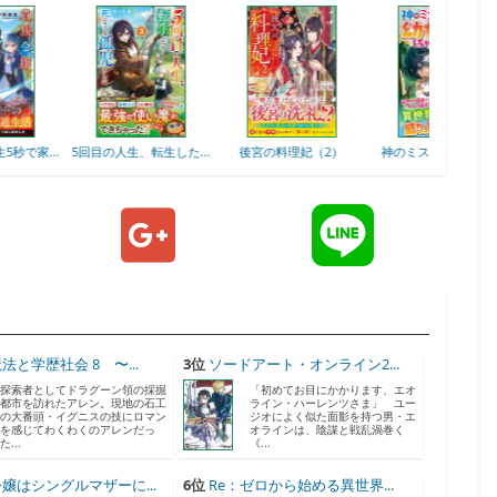
5回目の人生、転生した...
後宮の料理妃（2）
神のミスで転生したけ
鬼の御宿の
ど...
法と学歴社会 8 〜...
3位
ソードアート・オンライン2...
探索者としてドラグーン領の採掘
「初めてお目にかかります、エオ
都市を訪れたアレン。現地の石工
ライン・ハーレンツさま」 ユー
の大番頭・イグニスの技にロマン
ジオによく似た面影を持つ男・エ
を感じてわくわくのアレンだっ
オラインは、陰謀と戦乱渦巻く
た...
《...
嬢はシングルマザーに...
6位
Re：ゼロから始める異世界...