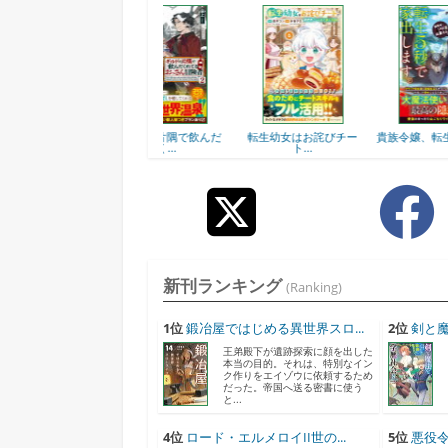
スタ
ギルドの片隅で飲んだ
転生幼女はお詫びチー
貴族令嬢、転生5秒で家...
く...
ト...
新刊ランキング
(Ranking)
1位
鍛冶屋ではじめる異世界スロ...
2位
剣と魔
王弟殿下が遺跡探索に顔を出した
本当の目的。それは、特別なイン
ク作りをエイゾウに依頼するため
だった。帝国へ送る密書に使う
と...
4位
ロード・エルメロイII世の...
5位
悪役令