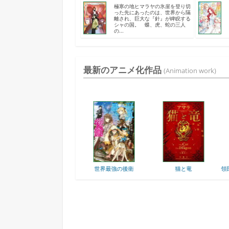
極寒の地ヒマラヤの氷崖を登り切
った先にあったのは、世界から隔
離され、巨大な『針』が睥睨する
シャの国。 蝶、虎、蛇の三人
の...
最新のアニメ化作品
(Animation work)
人
世界最強の後衛
猫と竜
領民0人スタートの辺境...