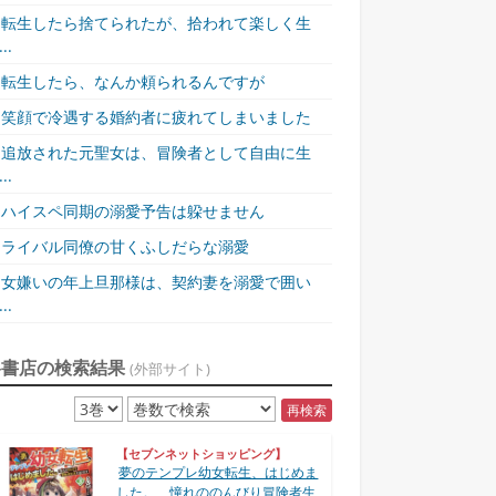
転生したら捨てられたが、拾われて楽しく生
..
転生したら、なんか頼られるんですが
笑顔で冷遇する婚約者に疲れてしまいました
追放された元聖女は、冒険者として自由に生
..
ハイスペ同期の溺愛予告は躱せません
ライバル同僚の甘くふしだらな溺愛
女嫌いの年上旦那様は、契約妻を溺愛で囲い
..
各書店の検索結果
(外部サイト)
再検索
【セブンネットショッピング】
夢のテンプレ幼女転生、はじめま
した。 憧れののんびり冒険者生