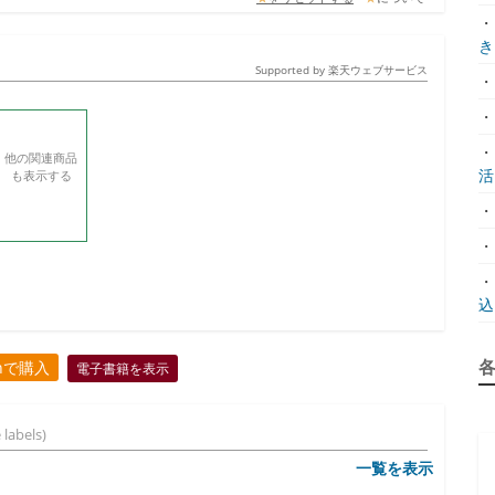
・
き.
Supported by 楽天ウェブサービス
・
・
・
他の関連商品
活.
も表示する
・
・
・
込.
onで購入
電子書籍を表示
 labels)
一覧を表示