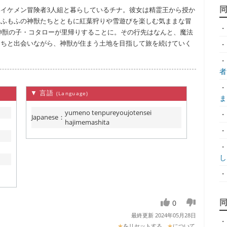
イケメン冒険者3人組と暮らしているチナ。彼女は精霊王から授か
もふもふの神獣たちとともに紅葉狩りや雪遊びを楽しむ気ままな冒
・
神獣の子・コタローが里帰りすることに。その行先はなんと、魔法
たちと出会いながら、神獣が住まう土地を目指して旅を続けていく
・
・
者.
・
▼ 言語
(Language)
ま.
yumeno tenpureyoujotensei
・
Japanese
：
hajimemashita
・
・
し.
・
0
最終更新 2024年05月28日
・
★
をリセットする
★
について