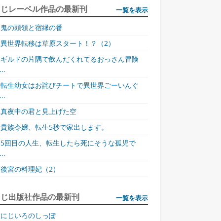
同じレーベル作品の最新刊
一覧を表示
鬼の頭領と宿縁の番
異世界転移は草原スタート！？（2）
ギルドの片隅で飲んだくれてるおっさん冒険
..
転生幼女はお詫びチートで異世界ごーいんぐ
..
真夜中の君と見上げた空
貴族令嬢、転生5秒で家出します。
5回目の人生、転生したら死にそうな孤児で
..
後宮の料理妃（2）
同じ出版社作品の最新刊
一覧を表示
にじいろのしっぽ