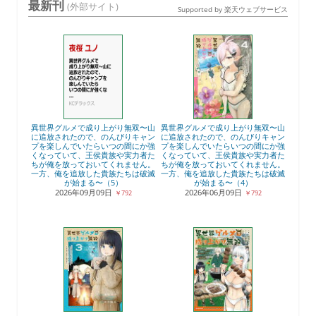
最新刊
(外部サイト)
Supported by 楽天ウェブサービス
異世界グルメで成り上がり無双〜山
異世界グルメで成り上がり無双〜山
に追放されたので、のんびりキャン
に追放されたので、のんびりキャン
プを楽しんでいたらいつの間にか強
プを楽しんでいたらいつの間にか強
くなっていて、王侯貴族や実力者た
くなっていて、王侯貴族や実力者た
ちが俺を放っておいてくれません。
ちが俺を放っておいてくれません。
一方、俺を追放した貴族たちは破滅
一方、俺を追放した貴族たちは破滅
が始まる〜（5）
が始まる〜（4）
2026年09月09日
2026年06月09日
￥792
￥792