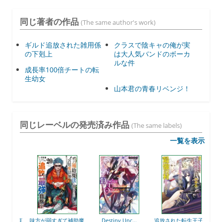
同じ著者の作品
(The same author's work)
ギルド追放された雑用係
クラスで陰キャの俺が実
の下剋上
は大人気バンドのボーカ
ルな件
成長率100倍チートの転
生幼女
山本君の青春リベンジ！
同じレーベルの発売済み作品
(The same labels)
一覧を表示
れた直
味方が弱すぎて補助魔
Destiny Unc...
追放された転生王子、
自由