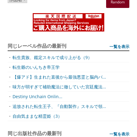
Random
同じレーベル作品の最新刊
一覧を表示
・
転生貴族、鑑定スキルで成り上がる（9）
・
転生爺のいんちき帝王学
・
【爆アド】生まれた直後から最強悪霊と脳内バ...
・
味方が弱すぎて補助魔法に徹していた宮廷魔法...
・
Destiny Unchain Onlin...
・
追放された転生王子、『自動製作』スキルで領...
・
自由気ままな精霊姫（3）
同じ出版社作品の最新刊
一覧を表示