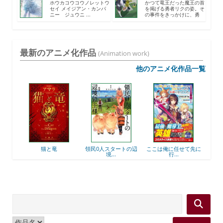
ホウカコウコウノレットウ
かつて竜王だった魔王の首
セイ メイジアン・カンパ
を掲げる勇者リクの姿。そ
ニー ジュウニ ...
の事件をきっかけに、勇
者...
最新のアニメ化作品
(Animation work)
他のアニメ化作品一覧
後衛
猫と竜
領民0人スタートの辺
ここは俺に任せて先に
最強
境...
行...