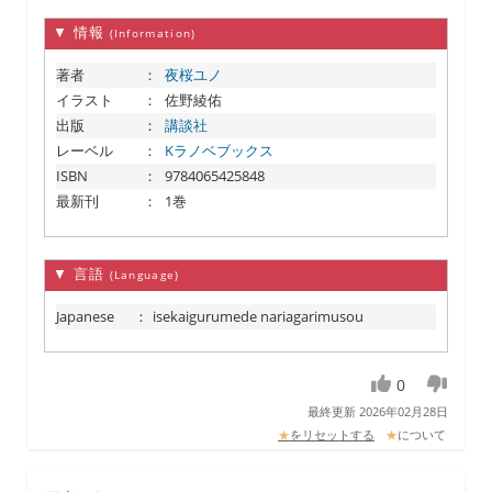
▼ 情報
(Information)
著者
：
夜桜ユノ
イラスト
：
佐野綾佑
出版
：
講談社
レーベル
：
Kラノベブックス
ISBN
：
9784065425848
最新刊
：
1巻
▼ 言語
(Language)
Japanese
：
isekaigurumede nariagarimusou
0
最終更新 2026年02月28日
★
をリセットする
★
について