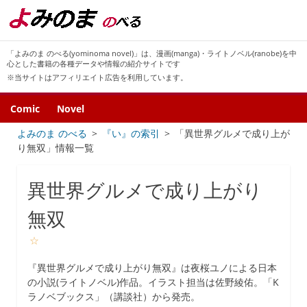
「よみのま のべる(yominoma novel)」は、漫画(manga)・ライトノベル(ranobe)を中
心とした書籍の各種データや情報の紹介サイトです
※当サイトはアフィリエイト広告を利用しています。
Comic
Novel
よみのま のべる
『い』の索引
「異世界グルメで成り上が
り無双」情報一覧
異世界グルメで成り上がり
無双
☆
『異世界グルメで成り上がり無双』は夜桜ユノによる日本
の小説(ライトノベル)作品。イラスト担当は佐野綾佑。「K
ラノベブックス」（講談社）から発売。