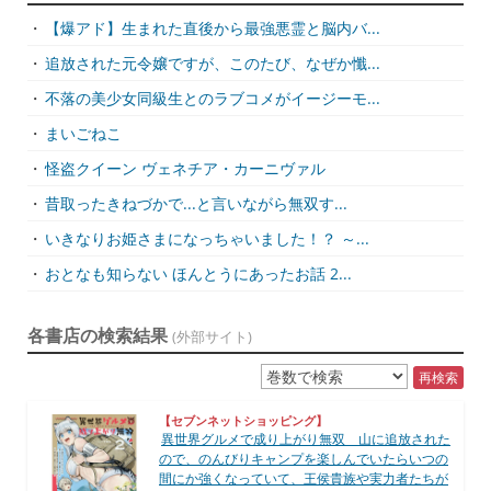
・
【爆アド】生まれた直後から最強悪霊と脳内バ...
・
追放された元令嬢ですが、このたび、なぜか懺...
・
不落の美少女同級生とのラブコメがイージーモ...
・
まいごねこ
・
怪盗クイーン ヴェネチア・カーニヴァル
・
昔取ったきねづかで...と言いながら無双す...
・
いきなりお姫さまになっちゃいました！？ ～...
・
おとなも知らない ほんとうにあったお話 2...
各書店の検索結果
(外部サイト)
再検索
【セブンネットショッピング】
異世界グルメで成り上がり無双 山に追放された
ので、のんびりキャンプを楽しんでいたらいつの
間にか強くなっていて、王侯貴族や実力者たちが