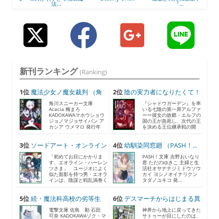
法...
『...
新刊ランキング
(Ranking)
1位
魔法少女ノ魔女裁判 （角
2位
陰の実力者になりたくて！
川...
...
角川スニーカー文庫
『シャドウガーデン』を率
Acacia 梅まろ
いる七陰の第一席アルファ
KADOKAWAマホウショウ
ーー彼女の故郷・エルフの
ジョノマジョサイバン ア
国の王が急死し、次代の王
カシア ウメマロ 発行年
を決める王位継承戦の開
月...
催...
3位
ソードアート・オンライン
4位
幼馴染同窓廻 （PASH！...
2...
「初めてお目にかかりま
PASH！文庫 吉野おいなり
す、エオライン・ハーレン
君 ただのゆきこ 主婦と生
ツさま」 ユージオによく
活社オサナナジミドウソウ
似た面影を持つ男・エオラ
カイ ヨシノオイナリクン
インは、陰謀と戦乱渦巻く
タダノユキコ 発...
《...
5位
続・魔法科高校の劣等生
6位
デスマーチからはじまる異
メ...
世...
電撃文庫 佐島 勤 石田
神界から地上に戻ってきた
可奈 KADOKAWAゾク・マ
サトゥーが目にしたのは、