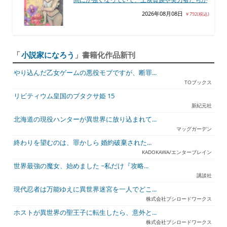
2026年08月08日
￥792(税込)
「
小説家になろう
」書籍化作品新刊
やり込んだ乙女ゲームの悪役モブですが、断罪...
TOブックス
リビティウム皇国のブタクサ姫 15
新紀元社
北海道の現役ハンターが異世界に放り込まれて...
マッグガーデン
終わりを望むのは、罪かしら 婚約破棄された...
KADOKAWA/エンターブレイン
世界最強の魔女、始めました ~私だけ『攻略...
講談社
現代忍者は万能ゆえに異世界迷宮を一人でどこ...
株式会社ブシロードワークス
ホストが異世界の聖王子に転生したら、意外と...
株式会社ブシロードワークス