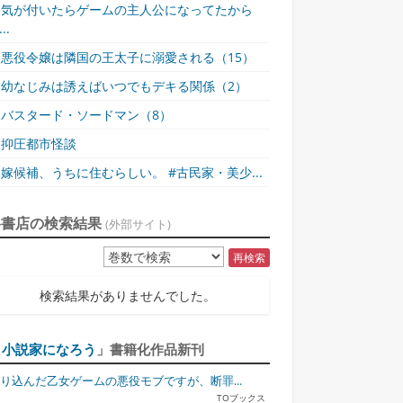
気が付いたらゲームの主人公になってたから
..
悪役令嬢は隣国の王太子に溺愛される（15）
幼なじみは誘えばいつでもデキる関係（2）
バスタード・ソードマン（8）
抑圧都市怪談
嫁候補、うちに住むらしい。 #古民家・美少...
各書店の検索結果
(外部サイト)
再検索
検索結果がありませんでした。
「
小説家になろう
」書籍化作品新刊
り込んだ乙女ゲームの悪役モブですが、断罪...
TOブックス