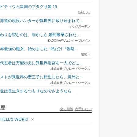
ビティウム皇国のブタクサ姫 15
新紀元社
海道の現役ハンターが異世界に放り込まれて...
マッグガーデン
わりを望むのは、罪かしら 婚約破棄された...
KADOKAWA/エンターブレイン
界最強の魔女、始めました ~私だけ『攻略...
講談社
好きとこっそ...
他校の氷姫を助けた
極悪貴族、謙虚堅実に
ブギーポップ・
ら、...
無...
フ...
代忍者は万能ゆえに異世界迷宮を一人でどこ...
株式会社ブシロードワークス
ストが異世界の聖王子に転生したら、意外と...
株式会社ブシロードワークス
今世は長生きするつもりなのでさようなら
宇都宮ケーブルテレビ
ュリとエレナの森の相談所 ~付与の力であ...
履歴
全て削除
表示しない
一二三書房
HELL’o WORK!
才悪女は嘘を見破る2
一迅社
ラフォーおっさんはスローライフの夢を見る...