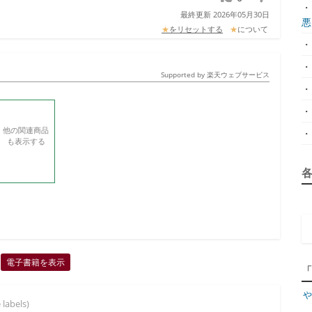
・
最終更新 2026年05月30日
悪.
★
をリセットする
★
について
・
・
Supported by 楽天ウェブサービス
・
・
他の関連商品
・
も表示する
電子書籍を表示
や
 labels)