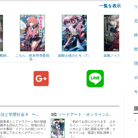
一覧を表示
リ
北
終
世
こちら、終末停滞委員
姫騎士様のヒモ（7）
楽園ノイズ（8）
#ラブコメ
会...
現
ホ
ジ
法と学歴社会 8 〜...
3位
ソードアート・オンライン2...
・
天
探索者としてドラグーン領の採掘
「初めてお目にかかります、エオ
都市を訪れたアレン。現地の石工
ライン・ハーレンツさま」 ユー
の大番頭・イグニスの技にロマン
ジオによく似た面影を持つ男・エ
を感じてわくわくのアレンだっ
オラインは、陰謀と戦乱渦巻く
ア
た...
《...