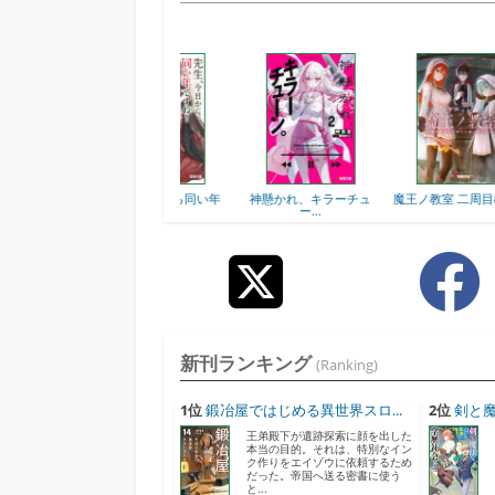
輩
先生、今日から同い年
神懸かれ、キラーチュ
魔王ノ教室 二周目教師...
で...
ー...
新刊ランキング
(Ranking)
1位
鍛冶屋ではじめる異世界スロ...
2位
剣と魔
王弟殿下が遺跡探索に顔を出した
本当の目的。それは、特別なイン
ク作りをエイゾウに依頼するため
だった。帝国へ送る密書に使う
と...