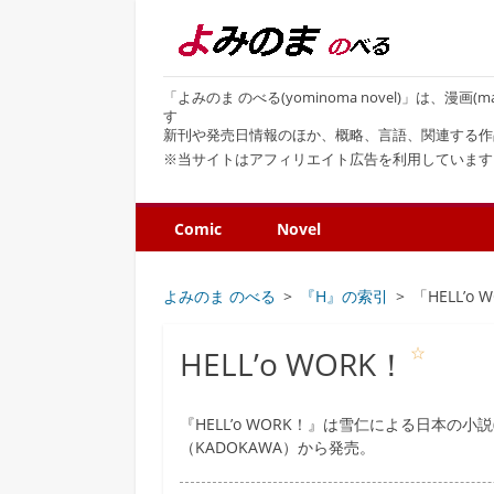
「よみのま のべる(yominoma novel)」は、漫
す
新刊や発売日情報のほか、概略、言語、関連する作
※当サイトはアフィリエイト広告を利用しています
Comic
Novel
よみのま のべる
『H』の索引
「HELL’o
☆
HELL’o WORK！
『HELL’o WORK！』は雪仁による日本
（KADOKAWA）から発売。