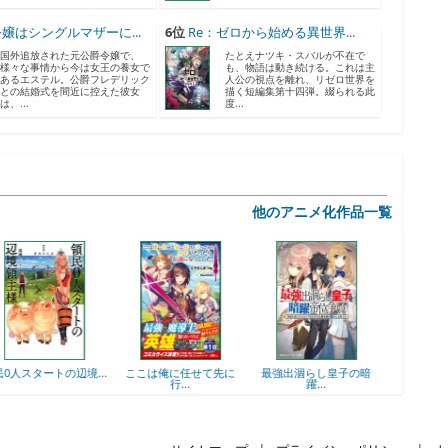
嬢はシングルマザーに...
6位
Re：ゼロから始める異世界...
国外追放された元公爵令嬢で、
たとえナツキ・スバルが不在で
様々な事情から今は女王の養女で
も、物語は動き続ける。これは主
あるエステル。公爵フレデリック
人公の視点を離れ、リゼロ世界を
との結婚式を間近に控えた彼女
描く短編集第十四弾。綴られる此
は、...
度...
神
他のアニメ化作品一覧
ここは俺に任せて先に
最強出涸らし皇子の暗
落第賢者の学院無双
ヒロ
行...
躍...