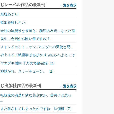
同じレーベル作品の最新刊
一覧を表示
廃墟めぐり
歌姫を殺したい
会社の妹属性な後輩と、秘密の友達になった話
先生、今日から同い年ですね？
ストレイライト・ラン -アンダーの天使と死...
砂上メイド戦艦喫茶あぽかりぷちゅへようこそ
ヤエブキ機関 千万丈塔踏破録（2）
神懸かれ、キラーチューン。（2）
同じ出版社作品の最新刊
一覧を表示
転校先の清楚可憐な美少女が、昔男子と思っ
..
また殺されてしまったのですね、探偵様（7）