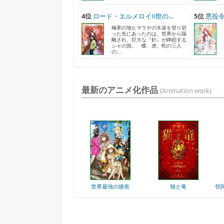
4位
ロード・エルメロイII世の...
5位
悪役令
極寒の地ヒマラヤの氷崖を登り切
った先にあったのは、世界から隔
離され、巨大な『針』が睥睨する
シャの国。 蝶、虎、蛇の三人
の...
最新のアニメ化作品
(Animation work)
人
世界最強の後衛
猫と竜
領民0人スタートの辺境...