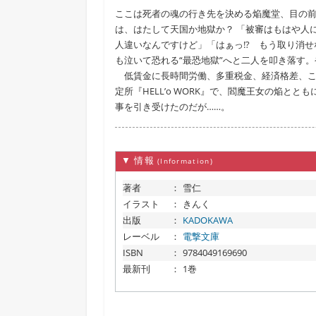
ここは死者の魂の行き先を決める焔魔堂、目の
は、はたして天国か地獄か？ 「被審はもはや人
人違いなんですけど」「はぁっ!? もう取り消
も泣いて恐れる“最恐地獄”へと二人を叩き落す
低賃金に長時間労働、多重税金、経済格差、こ
定所『HELL’o WORK』で、閻魔王女の焔
事を引き受けたのだが……。
▼ 情報
(Information)
著者
：
雪仁
イラスト
：
きんく
出版
：
KADOKAWA
レーベル
：
電撃文庫
ISBN
：
9784049169690
最新刊
：
1巻