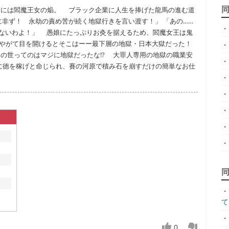
前には閻魔王女の焔。 ブラック企業に人生を捧げた龍馬の進む道
に非ず！ 永劫の責め苦が続く地獄行きを言い渡す！」 「あの……
・
せないわよ！」 愚娘にたっぷりお灸を据えるため、閻魔女王は鬼
。やがて目を開けるとそこはーー最下層の地獄・日本大獄だった！
・
の世ってのはマジに地獄だったな!? 大罪人専用の地獄の職業安
・
とともに徳を稼げと命じられ、賽の河原で積み石を崩すだけの簡単なお仕
・
・
・
・
・
・
て.
・
0