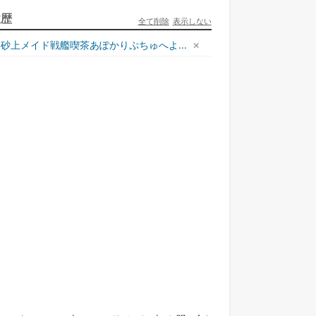
ュリとエレナの森の相談所 ~付与の力であ...
履歴
全て削除
表示しない
一二三書房
砂上メイド戦艦喫茶あぽかりぷちゅへよ...
才悪女は嘘を見破る2
一迅社
ラフォーおっさんはスローライフの夢を見る...
ホビージャパン
死神騎士様との間に双子を授かりました2
TOブックス
悪役令嬢、ブラコンにジョブチェンジします9
KADOKAWA/角川書店
本能寺から始める信長との天下統一8
KADOKAWA/アスキー・メディアワークス
様のドS!!~試練だらけのやり直しライフ...
夢中文庫
イン？聖女？いい
捨てられ聖女の異世界
転校先の清楚可憐な美
鬼の花
え...
ご...
少...