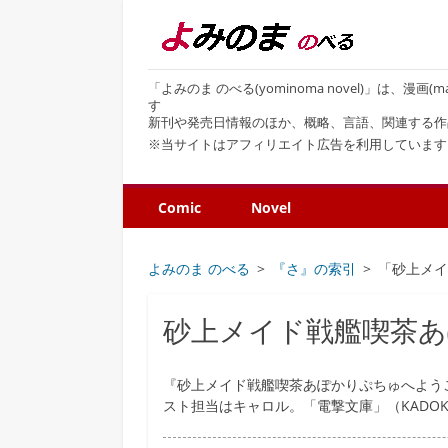
「よみのま のべる(yominoma novel)」は、漫
す
新刊や発売日情報のほか、概略、言語、関連する作
※当サイトはアフィリエイト広告を利用しています
Comic
Novel
よみのま のべる
『さ』の索引
「砂上メ
砂上メイド戦艦喫茶
『砂上メイド戦艦喫茶あぽかりぷちゅへようこ
スト担当はキャロル。「電撃文庫」（KADO