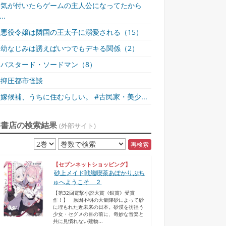
気が付いたらゲームの主人公になってたから
..
悪役令嬢は隣国の王太子に溺愛される（15）
幼なじみは誘えばいつでもデキる関係（2）
バスタード・ソードマン（8）
抑圧都市怪談
嫁候補、うちに住むらしい。 #古民家・美少...
各書店の検索結果
(外部サイト)
再検索
【セブンネットショッピング】
砂上メイド戦艦喫茶あぽかりぷち
ゅへようこそ ２
【第32回電撃小説大賞《銀賞》受賞
作！】 原因不明の大量降砂によって砂
に埋もれた近未来の日本。砂漠を彷徨う
少女・セグメの目の前に、奇妙な音楽と
共に見慣れない建物...