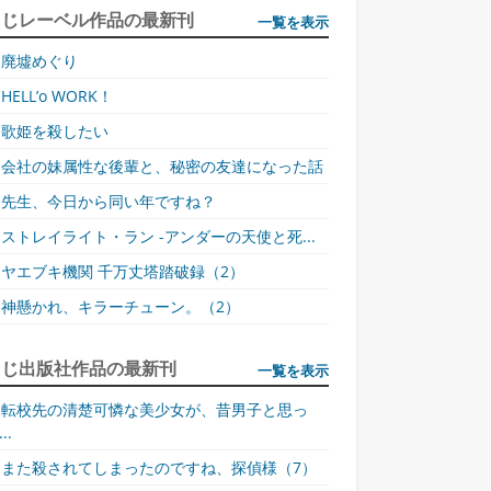
同じレーベル作品の最新刊
一覧を表示
廃墟めぐり
HELL’o WORK！
歌姫を殺したい
会社の妹属性な後輩と、秘密の友達になった話
先生、今日から同い年ですね？
ストレイライト・ラン -アンダーの天使と死...
ヤエブキ機関 千万丈塔踏破録（2）
神懸かれ、キラーチューン。（2）
同じ出版社作品の最新刊
一覧を表示
転校先の清楚可憐な美少女が、昔男子と思っ
..
また殺されてしまったのですね、探偵様（7）