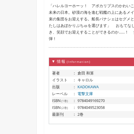
「ハレルヨーホーッ！ アポカリプスのかわい
未来の日本。砂漠の海を進む戦艦の上にあるメイ
束の集団をお迎えする。船長パナシェはセグメとハ
たしはあぽかりぷちゅを選びます」 おもてな
き、笑顔でお迎えすることができるのか……！ 
弾！
▼ 情報
(Information)
著者
：
倉田 和算
イラスト
：
キャロル
出版
：
KADOKAWA
レーベル
：
電撃文庫
ISBN
：
9784049169270
(1巻)
ISBN
：
9784049523058
(2巻)
最新刊
：
2巻