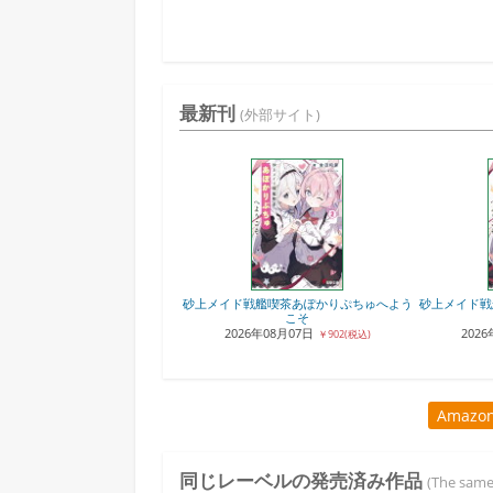
最新刊
(外部サイト)
砂上メイド戦艦喫茶あぽかりぷちゅへよう
砂上メイド戦
こそ
2026年08月07日
202
￥902(税込)
Amaz
同じレーベルの発売済み作品
(The same