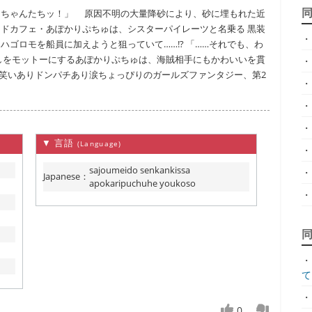
こちゃんたちッ！」 原因不明の大量降砂により、砂に埋もれた近
ドカフェ・あぽかりぷちゅは、シスターパイレーツと名乗る 黒装
・
ゴロモを船員に加えようと狙っていて……!? 「……それでも、わ
しをモットーにするあぽかりぷちゅは、海賊相手にもかわいいを貫
・
笑いありドンパチあり涙ちょっぴりのガールズファンタジー、第2
・
・
・
▼ 言語
(Language)
・
sajoumeido senkankissa
・
Japanese
：
apokaripuchuhe youkoso
・
・
て.
・
0