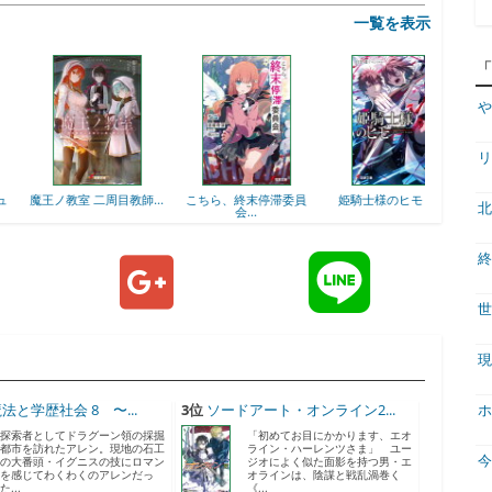
一覧を表示
や
リ
王ノ教室 二周目教師...
こちら、終末停滞委員
姫騎士様のヒモ（7）
楽園
北
会...
終
世
現
法と学歴社会 8 〜...
3位
ソードアート・オンライン2...
ホ
探索者としてドラグーン領の採掘
「初めてお目にかかります、エオ
都市を訪れたアレン。現地の石工
ライン・ハーレンツさま」 ユー
の大番頭・イグニスの技にロマン
ジオによく似た面影を持つ男・エ
を感じてわくわくのアレンだっ
オラインは、陰謀と戦乱渦巻く
た...
《...