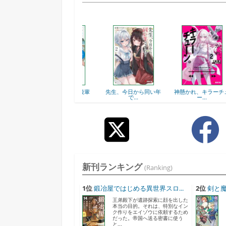
会社の妹属性な後輩
先生、今日から同い年
神懸かれ、キラーチュ
魔
と、...
で...
ー...
新刊ランキング
(Ranking)
1位
鍛冶屋ではじめる異世界スロ...
2位
剣と魔
王弟殿下が遺跡探索に顔を出した
本当の目的。それは、特別なイン
ク作りをエイゾウに依頼するため
だった。帝国へ送る密書に使う
と...