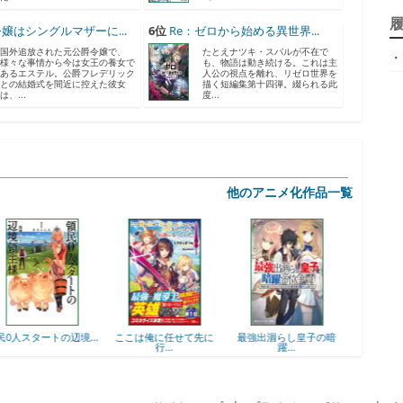
ジ
嬢はシングルマザーに...
6位
Re：ゼロから始める異世界...
国外追放された元公爵令嬢で、
たとえナツキ・スバルが不在で
・
天
様々な事情から今は女王の養女で
も、物語は動き続ける。これは主
あるエステル。公爵フレデリック
人公の視点を離れ、リゼロ世界を
との結婚式を間近に控えた彼女
描く短編集第十四弾。綴られる此
は、...
度...
ア
他のアニメ化作品一覧
神
ここは俺に任せて先に
最強出涸らし皇子の暗
落第賢者の学院無双
ヒロ
行...
躍...