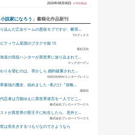
2026年08月06日
￥902(税込)
「
小説家になろう
」書籍化作品新刊
り込んだ乙女ゲームの悪役モブですが、断罪...
TOブックス
ビティウム皇国のブタクサ姫 15
新紀元社
ノイズ（8）
#ラブコメ好きとこっそ...
他校の氷姫を助けた
極悪貴族、謙虚
海道の現役ハンターが異世界に放り込まれて...
ら、...
無...
マッグガーデン
わりを望むのは、罪かしら 婚約破棄された...
KADOKAWA/エンターブレイン
界最強の魔女、始めました ~私だけ『攻略...
講談社
代忍者は万能ゆえに異世界迷宮を一人でどこ...
株式会社ブシロードワークス
ストが異世界の聖王子に転生したら、意外と...
株式会社ブシロードワークス
今世は長生きするつもりなのでさようなら
宇都宮ケーブルテレビ