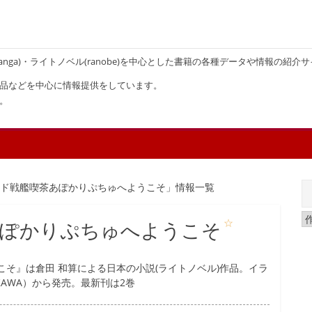
画(manga)・ライトノベル(ranobe)を中心とした書籍の各種データや情報の紹介
品などを中心に情報提供をしています。
。
イド戦艦喫茶あぽかりぷちゅへようこそ」情報一覧
☆
あぽかりぷちゅへようこそ
そ』は倉田 和算による日本の小説(ライトノベル)作品。イラ
KAWA）から発売。最新刊は2巻