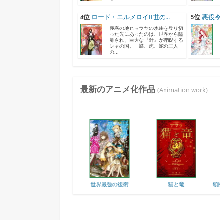
4位
ロード・エルメロイII世の...
5位
悪役令
極寒の地ヒマラヤの氷崖を登り切
った先にあったのは、世界から隔
離され、巨大な『針』が睥睨する
シャの国。 蝶、虎、蛇の三人
の...
最新のアニメ化作品
(Animation work)
人
世界最強の後衛
猫と竜
領民0人スタートの辺境...