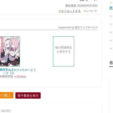
・
最終更新 2026年05月30日
悪.
★
をリセットする
★
について
・
・
Supported by 楽天ウェブサービス
・
・
他の関連商品
・
も表示する
艦喫茶あぽかりぷちゅへよう
こそ（2）
6年08月07日
￥902(税込)
onで購入
電子書籍を表示
 labels)