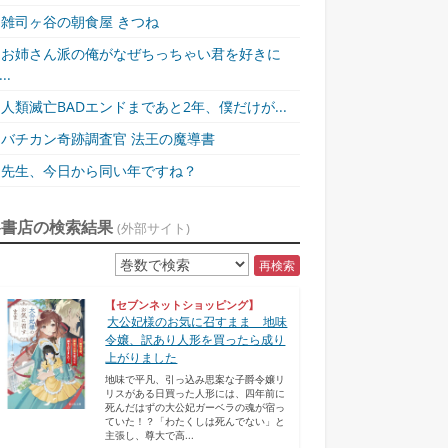
雑司ヶ谷の朝食屋 きつね
お姉さん派の俺がなぜちっちゃい君を好きに
..
人類滅亡BADエンドまであと2年、僕だけが...
バチカン奇跡調査官 法王の魔導書
先生、今日から同い年ですね？
各書店の検索結果
(外部サイト)
再検索
【セブンネットショッピング】
大公妃様のお気に召すまま 地味
令嬢、訳あり人形を買ったら成り
上がりました
地味で平凡、引っ込み思案な子爵令嬢リ
リスがある日買った人形には、四年前に
死んだはずの大公妃ガーベラの魂が宿っ
ていた！？「わたくしは死んでない」と
主張し、尊大で高...