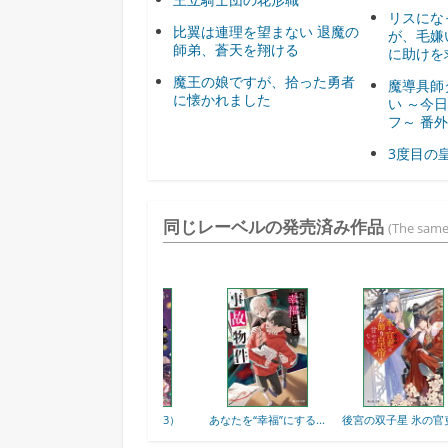
リスにな
比翼は連理を望まない 退魔の
が、毛嫌
師弟、蒼天を翔ける
に助けを
魔王の娘ですが、拾った勇者
魔導具師
に懐かれました
い ～今
フ～ 番
3度目の
同じレーベルの発売済み作品
(The same
り
夜叉王の最愛 （3）
あなたを“幸福”にする...
後宮の双子星 氷の官吏...