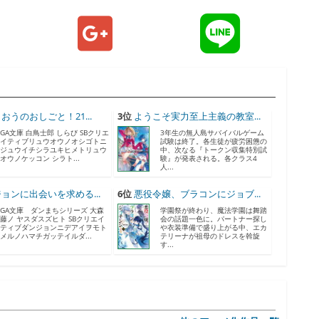
おうのおしごと！21...
3位
ようこそ実力至上主義の教室...
GA文庫 白鳥士郎 しらび SBクリエ
3年生の無人島サバイバルゲーム
イティブリュウオウノオシゴトニ
試験は終了。各生徒が疲労困憊の
ジュウイチシラユキヒメトリュウ
中、次なる『トークン収集特別試
オウノケッコン シラト...
験』が発表される。各クラス4
人...
ョンに出会いを求める...
6位
悪役令嬢、ブラコンにジョブ...
GA文庫 ダンまちシリーズ 大森
学園祭が終わり、魔法学園は舞踏
藤ノ ヤスダスズヒト SBクリエイ
会の話題一色に。パートナー探し
ティブダンジョンニデアイヲモト
や衣装準備で盛り上がる中、エカ
メルノハマチガッテイルダ...
テリーナが祖母のドレスを斡旋
す...