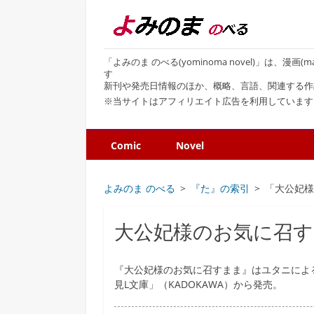
「よみのま のべる(yominoma novel)」は、漫
す
新刊や発売日情報のほか、概略、言語、関連する作
※当サイトはアフィリエイト広告を利用しています
Comic
Novel
よみのま のべる
『た』の索引
「大公妃
大公妃様のお気に召
『大公妃様のお気に召すまま』はユタニによ
見L文庫」（KADOKAWA）から発売。