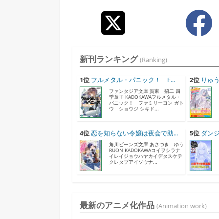
新刊ランキング
(Ranking)
1位
フルメタル・パニック！ F...
2位
りゅう
ファンタジア文庫 賀東 招二 四
季童子 KADOKAWAフルメタル・
パニック！ ファミリーヨン ガト
ウ ショウジ シキド...
4位
恋を知らない令嬢は夜会で助...
5位
ダンジ
角川ビーンズ文庫 あさづき ゆう
RUON KADOKAWAコイヲシラナ
イレイジョウハヤカイデタスケテ
クレタブアイソウナ...
最新のアニメ化作品
(Animation work)