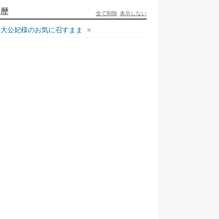
ュリとエレナの森の相談所 ~付与の力であ...
履歴
全て削除
表示しない
一二三書房
大公妃様のお気に召すまま
才悪女は嘘を見破る2
一迅社
ラフォーおっさんはスローライフの夢を見る...
ホビージャパン
死神騎士様との間に双子を授かりました2
TOブックス
悪役令嬢、ブラコンにジョブチェンジします9
KADOKAWA/角川書店
本能寺から始める信長との天下統一8
KADOKAWA/アスキー・メディアワークス
様のドS!!~試練だらけのやり直しライフ...
夢中文庫