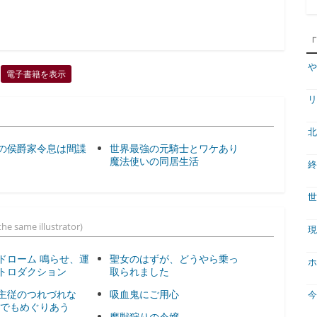
や
電子書籍を表示
リ
北
の侯爵家令息は間諜
世界最強の元騎士とワケあり
魔法使いの同居生活
終
世
he same illustrator)
現
ドローム 鳴らせ、運
聖女のはずが、どうやら乗っ
ホ
トロダクション
取られました
主従のつれづれな
吸血鬼にご用心
度でもめぐりあう
魔獣狩りの令嬢