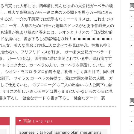
ある日買った人形には、四年前に死んだはずの大公妃ガーベラの魂
主張し、尊大で高飛車ながら一途に夫の大公閣下を思うガー様にきゅ
・
とするが、一介の子爵家では伝手もなくーーリリスは、これまでの
に！ 一方、人形のために作った趣味のドレスがとある伯爵夫人の
・
も注目が集まり始め!? 巻末には、シオンとリリスの「日が沈む前
・
いた、書き下ろし短編2編を収録！ ■□■□■□■□■□■□■□■□
家の三女。美人な母および姉二人に比べて外見は平凡、性格も控え
・
に合わない、フリフリドレスが好き。 ガー様 大公妃ガーベラ・ド
・
形。 ガーベラ妃は、四年前に砦に幽閉されている中、流行病で亡
・
ク ドミニク大公。ガーベラの夫で、ガーベラを溺愛していた。 ガ
。 シオン・ラズロ ラズロ伯爵令息。礼儀正しく真面目で、固い性
・
部下。 サイラス ガーベラの侍従で、元は大国の暗部の人間。 ガ
・
して仕えていた。 ◇プロローグ ◇二人の出会い ◇大公閣下に会
とリリスの新しい道 ◇人生とは思うままにいかないもの ◇目に見
◇書き下ろし 健全なデート ◇書き下ろし 健全なデート 裏
・
▼ 言語
・
(Language)
・
Japanese
：
taikouhi samano okini mesumama