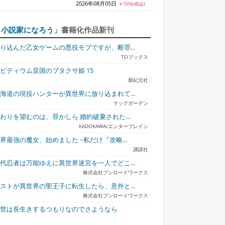
2026年08月05日
￥1056(税込)
「
小説家になろう
」書籍化作品新刊
り込んだ乙女ゲームの悪役モブですが、断罪...
TOブックス
ビティウム皇国のブタクサ姫 15
新紀元社
海道の現役ハンターが異世界に放り込まれて...
マッグガーデン
わりを望むのは、罪かしら 婚約破棄された...
KADOKAWA/エンターブレイン
界最強の魔女、始めました ~私だけ『攻略...
講談社
代忍者は万能ゆえに異世界迷宮を一人でどこ...
株式会社ブシロードワークス
ストが異世界の聖王子に転生したら、意外と...
株式会社ブシロードワークス
今世は長生きするつもりなのでさようなら
宇都宮ケーブルテレビ