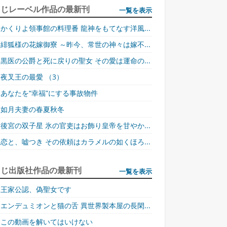
同じレーベル作品の最新刊
一覧を表示
かくりよ領事館の料理番 龍神をもてなす洋風...
緋狐様の花嫁御寮 ～昨今、常世の神々は嫁不...
黒医の公爵と死に戻りの聖女 その愛は運命の...
夜叉王の最愛 （3）
あなたを“幸福”にする事故物件
如月夫妻の春夏秋冬
後宮の双子星 氷の官吏はお飾り皇帝を甘やか...
恋と、嘘つき その依頼はカラメルの如くほろ...
同じ出版社作品の最新刊
一覧を表示
王家公認、偽聖女です
エンデュミオンと猫の舌 異世界製本屋の長閑...
この動画を解いてはいけない