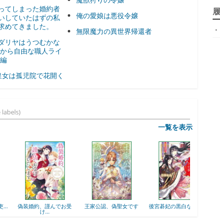
ジ
ってしまった婚約者
俺の愛娘は悪役令嬢
いしていたはずの私
求めてきました。
・
天
無限魔力の異世界帰還者
ダリヤはうつむかな
日から自由な職人ライ
ア
外編
皇女は孤児院で花開く
 labels)
一覧を表示
神
偽装婚約、謹んでお受
王家公認、偽聖女です
後宮碁妃の黒白なお仕事
け...