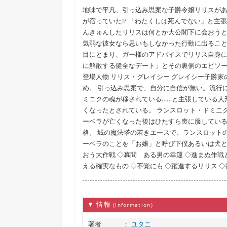
地味で平凡、引っ込み思案な子爵令嬢リリスが
が宿っていた!? 「わたくしは死んでない」と
んきゅんしたリリスは何とか大公閣下に会おう
気弱な彼女なら思いもしなかった行動に出ること
目にとまり、ガー様のアドバイスでリリス自身に
に解散する健全なデート」とその裏側のエピソードを描
登場人物 リリス・グレイシー グレイシー子爵
め。 引っ込み思案で、自分に自信が無い。流行
ミニクの魂が移されている……と主張している人
くなったとされている。 ランスロット・ドミニ
ーベラが亡くなった後はひたすら喪に服している
格。 城の魔法塔の若きエースで、ランスロットの
ーベラのことを「お嬢」と呼び下僕あるいは犬と
おう大作戦 ◇幕間 ある男の幸運 ◇進まぬ作戦
える確実なもの ◇不覚にも ◇躍進するリリス 
▼ 情報
(Information)
著者
：
ユタニ