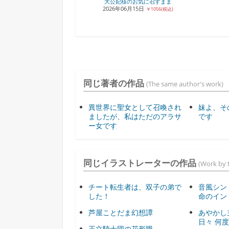
大公妃様のお気に召すまま
2026年06月15日
￥1056(税込)
同じ著者の作品
(The same author's work)
異世界に聖女として召喚され
妹よ、そ
ましたが、私はただのアラサ
です
ー女です
同じイラストレーターの作品
(Work by t
チート転生者は、双子の弟で
音風シン
した！
命のイン
芦屋ことだま幻想譚
あやかし
日々 何
王立騎士団の花形職