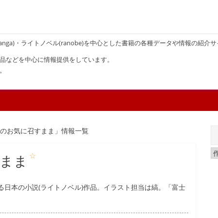
画(manga)・ライトノベル(ranobe)を中心とした書籍の各種データや情報の紹介
品などを中心に情報提供をしています。
。
様のお気に召すまま」情報一覧
☆
すまま
る日本の小説(ライトノベル)作品。イラスト担当は縞。「富士