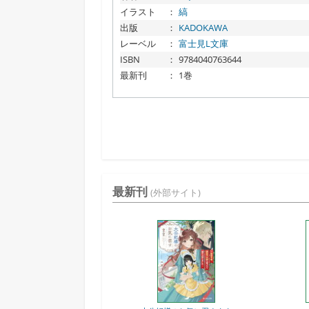
イラスト
：
縞
出版
：
KADOKAWA
レーベル
：
富士見L文庫
ISBN
：
9784040763644
最新刊
：
1巻
最新刊
(外部サイト)