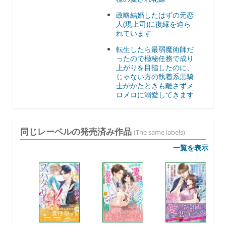
政略結婚したはずの元恋
人(現上司)に復縁を迫ら
れています
転生したら最弱魔術師だ
ったので極秘任務で成り
上がりを目指したのに、
じゃない方の執着系黒騎
士がかたときも離さずメ
ロメロに溺愛してきます
同じレーベルの発売済み作品
(The same labels)
一覧を表示