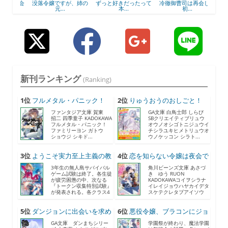
の再会
没落令嬢ですが、姉の
ずっと好きだったって
冷徹御曹司は再会した
元...
本...
初...
新刊ランキング
(Ranking)
1位
フルメタル・パニック！
2位
りゅうおうのおしごと！
F...
21...
ファンタジア文庫 賀東
GA文庫 白鳥士郎 しらび
招二 四季童子 KADOKAWA
SBクリエイティブリュウ
フルメタル・パニック！
オウノオシゴトニジュウイ
ファミリーヨン ガトウ
チシラユキヒメトリュウオ
ショウジ シキド...
ウノケッコン シラト...
3位
ようこそ実力至上主義の教
4位
恋を知らない令嬢は夜会で
室...
助...
3年生の無人島サバイバル
角川ビーンズ文庫 あさづ
ゲーム試験は終了。各生徒
き ゆう RUON
が疲労困憊の中、次なる
KADOKAWAコイヲシラナ
『トークン収集特別試験』
イレイジョウハヤカイデタ
が発表される。各クラス4
スケテクレタブアイソウ
人...
ナ...
5位
ダンジョンに出会いを求め
6位
悪役令嬢、ブラコンにジョ
る...
ブ...
GA文庫 ダンまちシリー
学園祭が終わり、魔法学園