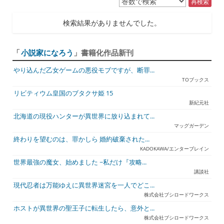
再検索
検索結果がありませんでした。
「
小説家になろう
」書籍化作品新刊
やり込んだ乙女ゲームの悪役モブですが、断罪...
TOブックス
リビティウム皇国のブタクサ姫 15
新紀元社
北海道の現役ハンターが異世界に放り込まれて...
マッグガーデン
終わりを望むのは、罪かしら 婚約破棄された...
KADOKAWA/エンターブレイン
世界最強の魔女、始めました ~私だけ『攻略...
講談社
現代忍者は万能ゆえに異世界迷宮を一人でどこ...
株式会社ブシロードワークス
ホストが異世界の聖王子に転生したら、意外と...
株式会社ブシロードワークス