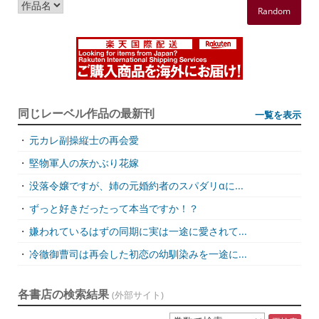
Random
同じレーベル作品の最新刊
一覧を表示
・
元カレ副操縦士の再会愛
・
堅物軍人の灰かぶり花嫁
・
没落令嬢ですが、姉の元婚約者のスパダリαに...
・
ずっと好きだったって本当ですか！？
・
嫌われているはずの同期に実は一途に愛されて...
・
冷徹御曹司は再会した初恋の幼馴染みを一途に...
各書店の検索結果
(外部サイト)