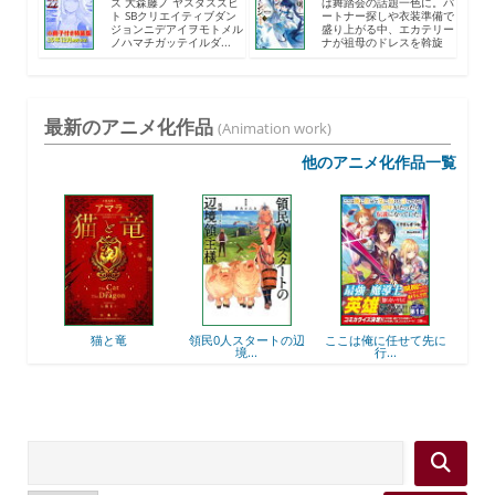
ズ 大森藤ノ ヤスダスズヒ
は舞踏会の話題一色に。パ
ト SBクリエイティブダン
ートナー探しや衣装準備で
ジョンニデアイヲモトメル
盛り上がる中、エカテリー
ノハマチガッテイルダ...
ナが祖母のドレスを斡旋
す...
最新のアニメ化作品
(Animation work)
他のアニメ化作品一覧
猫と竜
領民0人スタートの辺
ここは俺に任せて先に
最強出涸らし皇子
境...
行...
躍...