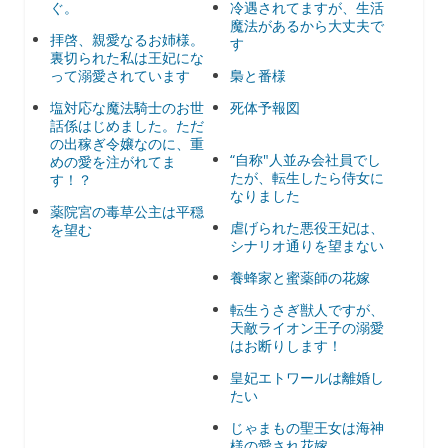
ぐ。
冷遇されてますが、生活
魔法があるから大丈夫で
拝啓、親愛なるお姉様。
す
裏切られた私は王妃にな
って溺愛されています
梟と番様
塩対応な魔法騎士のお世
死体予報図
話係はじめました。ただ
の出稼ぎ令嬢なのに、重
“自称"人並み会社員でし
めの愛を注がれてま
たが、転生したら侍女に
す！？
なりました
薬院宮の毒草公主は平穏
虐げられた悪役王妃は、
を望む
シナリオ通りを望まない
養蜂家と蜜薬師の花嫁
転生うさぎ獣人ですが、
天敵ライオン王子の溺愛
はお断りします！
皇妃エトワールは離婚し
たい
じゃまもの聖王女は海神
様の愛され花嫁