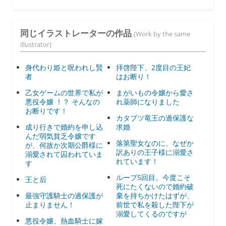
同じイラストレーターの作品
(Work by the same
illustrator)
身代わり姫と呪われし賢
拝啓陛下、2度目の王妃
者
はお断り！
乙女ゲームの世界で私が
まがいもの令嬢から愛さ
悪役令嬢 ！？ そんなの
れ薬師になりました
お断りです！
カタブツ竜王の過保護な
成り行きで婚約を申し込
求婚
んだ弱気貧乏令嬢です
落第聖女なのに、なぜか
が、何故か次期公爵様に
訳ありの王子様に溺愛さ
溺愛されて囚われていま
れています！
す
ループ5回目。今度こそ
王と后
死にたくないので婚約破
最強守護騎士の過保護が
棄を持ちかけたはずが、
止まりません！
前世で私を殺した陛下が
溺愛してくるのですが
悪役令嬢、熱血騎士に嫁