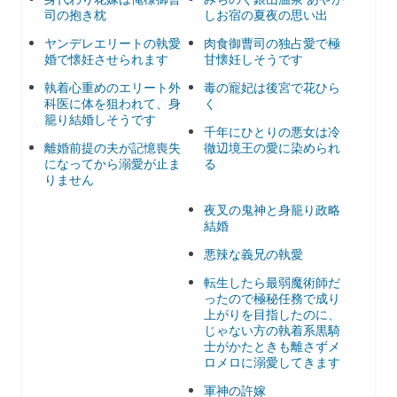
司の抱き枕
しお宿の夏夜の思い出
ヤンデレエリートの執愛
肉食御曹司の独占愛で極
婚で懐妊させられます
甘懐妊しそうです
執着心重めのエリート外
毒の寵妃は後宮で花ひら
科医に体を狙われて、身
く
籠り結婚しそうです
千年にひとりの悪女は冷
離婚前提の夫が記憶喪失
徹辺境王の愛に染められ
になってから溺愛が止ま
る
りません
夜叉の鬼神と身籠り政略
結婚
悪辣な義兄の執愛
転生したら最弱魔術師だ
ったので極秘任務で成り
上がりを目指したのに、
じゃない方の執着系黒騎
士がかたときも離さずメ
ロメロに溺愛してきます
軍神の許嫁