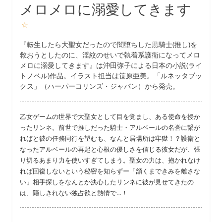
メロメロに溺愛してきます
☆
『転生したら大聖女だったので闇堕ちした黒騎士(推し)を
救おうとしたのに、淫紋のせいで執着系護衛になってメロ
メロに溺愛してきます』は沖田弥子による日本の小説(ライ
トノベル)作品。イラスト担当は笹原亜美。「ルネッタブッ
クス」（ハーパーコリンズ・ジャパン）から発売。
乙女ゲームの世界で大聖女として目を覚まし、ある使命を授か
ったリンネ。前世で推しだった騎士・アルベールの名誉に繋が
ればと彼の任務同行を望むも、なんと居場所は牢獄！？護衛と
なったアルベールの再起と心根の優しさを信じる彼女だが、張
り切るあまり力を使いすぎてしまう。聖女の力は、抱かれなけ
れば回復しないという秘密を知らずー「頷くまできみを離さな
い」相手探しをなんとか決心したリンネに彼が見せてきたの
は、隠しきれない独占欲と熱情で…！