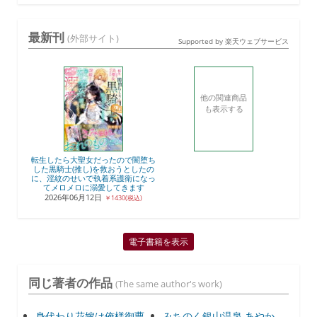
最新刊
(外部サイト)
Supported by 楽天ウェブサービス
他の関連商品
も表示する
転生したら大聖女だったので闇堕ち
した黒騎士(推し)を救おうとしたの
に、淫紋のせいで執着系護衛になっ
てメロメロに溺愛してきます
2026年06月12日
￥1430(税込)
電子書籍を表示
同じ著者の作品
(The same author's work)
身代わり花嫁は俺様御曹
みちのく銀山温泉 あやか