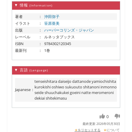
▼ 情報
(Information)
著者
：
沖田弥子
イラスト
：
笹原亜美
出版
：
ハーパーコリンズ・ジャパン
レーベル
：
ルネッタブックス
ISBN
：
9784302120345
最新刊
：
1巻
▼ 言語
(Language)
tenseishitara daiseijo dattanode yamiochishita
kurokishi oshiwo sukuouto shitanoni inmonno
Japanese
：
seide shuuchakukei goeini natte meromeroni
dekiai shitekimasu
0
最終更新 2026年05月30日
★
をリセットする
★
について