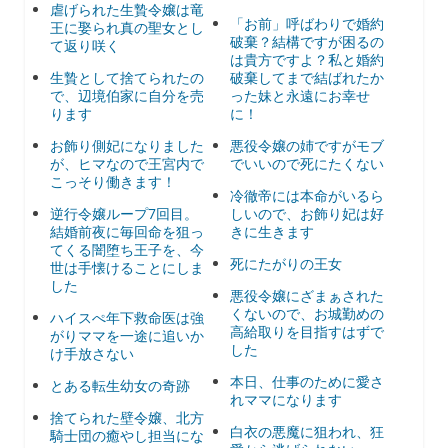
虐げられた生贄令嬢は竜
「お前」呼ばわりで婚約
王に娶られ真の聖女とし
破棄？結構ですが困るの
て返り咲く
は貴方ですよ？私と婚約
生贄として捨てられたの
破棄してまで結ばれたか
で、辺境伯家に自分を売
った妹と永遠にお幸せ
ります
に！
お飾り側妃になりました
悪役令嬢の姉ですがモブ
が、ヒマなので王宮内で
でいいので死にたくない
こっそり働きます！
冷徹帝には本命がいるら
逆行令嬢ループ7回目。
しいので、お飾り妃は好
結婚前夜に毎回命を狙っ
きに生きます
てくる闇堕ち王子を、今
死にたがりの王女
世は手懐けることにしま
した
悪役令嬢にざまぁされた
くないので、お城勤めの
ハイスぺ年下救命医は強
高給取りを目指すはずで
がりママを一途に追いか
した
け手放さない
本日、仕事のために愛さ
とある転生幼女の奇跡
れママになります
捨てられた壁令嬢、北方
白衣の悪魔に狙われ、狂
騎士団の癒やし担当にな