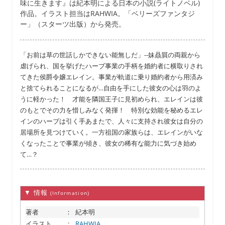
味に生きます』は紀本明による日本の小説(ライトノベル)
作品。イラスト担当はRAHWIA。「ベリーズファンタジ
ー」（スターツ出版）から発売。
「お前は草の世話しかできない能無しだ」--妹贔屓の両親から
虐げられ、国を挙げたハーブ事業の手柄を婚約者に横取りされ
てきた侯爵令嬢エレイン。事業が軌道に乗り婚約者から用済み
と捨てられることになるが…自由を手にした彼女の心は羽のよ
うに軽かった！ 才能を隣国王子に見初められ、エレインは彼
のもとでその力を惜しみなく発揮！ 特別な効能を秘めるエレ
インのハーブは引く手あまたで、人々に支持され彼女は自分の
居場所を見つけていく。一方祖国の家族らは、エレインがいな
くなったことで事業が傾き、彼女の稀有な能力に気づき始め
て…？
▼ 情報
(Information)
著者
：
紀本明
イラスト
：
RAHWIA