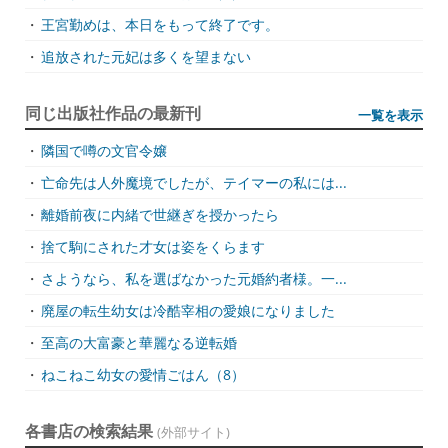
・
王宮勤めは、本日をもって終了です。
・
追放された元妃は多くを望まない
同じ出版社作品の最新刊
一覧を表示
・
隣国で噂の文官令嬢
・
亡命先は人外魔境でしたが、テイマーの私には...
・
離婚前夜に内緒で世継ぎを授かったら
・
捨て駒にされた才女は姿をくらます
・
さようなら、私を選ばなかった元婚約者様。一...
・
廃屋の転生幼女は冷酷宰相の愛娘になりました
・
至高の大富豪と華麗なる逆転婚
・
ねこねこ幼女の愛情ごはん（8）
各書店の検索結果
(外部サイト)