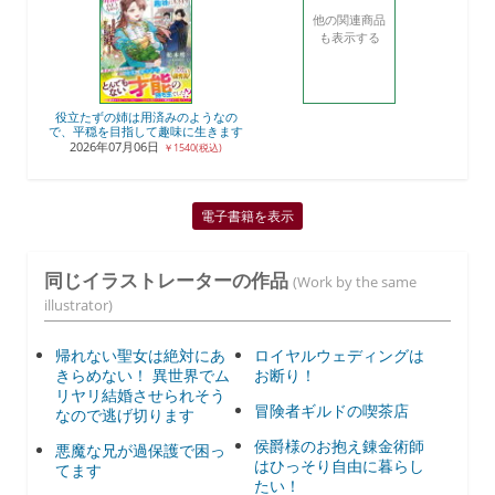
他の関連商品
も表示する
役立たずの姉は用済みのようなの
で、平穏を目指して趣味に生きます
2026年07月06日
￥1540(税込)
電子書籍を表示
同じイラストレーターの作品
(Work by the same
illustrator)
帰れない聖女は絶対にあ
ロイヤルウェディングは
きらめない！ 異世界でム
お断り！
リヤリ結婚させられそう
冒険者ギルドの喫茶店
なので逃げ切ります
侯爵様のお抱え錬金術師
悪魔な兄が過保護で困っ
はひっそり自由に暮らし
てます
たい！