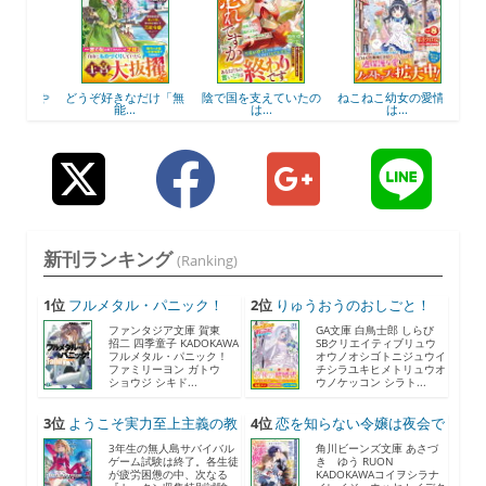
どうや
どうぞ好きなだけ「無
陰で国を支えていたの
ねこねこ幼女の愛情ご
王宮
能...
は...
は...
新刊ランキング
(Ranking)
1位
フルメタル・パニック！
2位
りゅうおうのおしごと！
F...
21...
ファンタジア文庫 賀東
GA文庫 白鳥士郎 しらび
招二 四季童子 KADOKAWA
SBクリエイティブリュウ
フルメタル・パニック！
オウノオシゴトニジュウイ
ファミリーヨン ガトウ
チシラユキヒメトリュウオ
ショウジ シキド...
ウノケッコン シラト...
3位
ようこそ実力至上主義の教
4位
恋を知らない令嬢は夜会で
室...
助...
3年生の無人島サバイバル
角川ビーンズ文庫 あさづ
ゲーム試験は終了。各生徒
き ゆう RUON
が疲労困憊の中、次なる
KADOKAWAコイヲシラナ