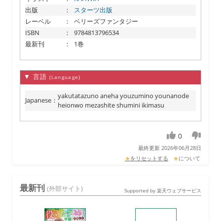
出版
：
スターツ出版
レーベル
：
ベリーズファンタジー
ISBN
：
9784813796534
最新刊
：
1巻
▼ 言語
(Language)
yakutatazuno aneha youzumino younanode
Japanese
：
heionwo mezashite shumini ikimasu
0
最終更新 2026年06月28日
★
をリセットする
★
について
最新刊
(外部サイト)
Supported by 楽天ウェブサービス