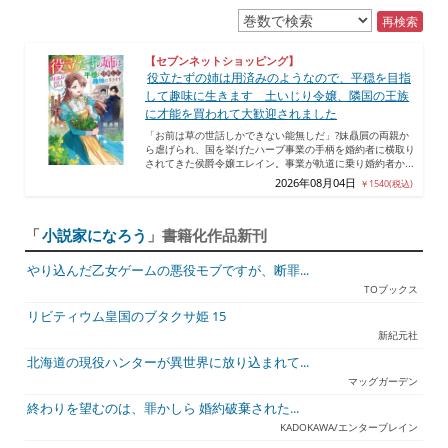
再検索
【セブンネットショッピング】
役立たずの姉は用済みのようなので、平穏を目指
して趣味に生きます 土いじり令嬢、隣国の王族
に才能を買われて大歓迎されました
「お前は草の世話しかできない能無しだ」?妹贔屓の両親か
ら虐げられ、国を挙げたハーブ事業の手柄を婚約者に横取り
されてきた侯爵令嬢エレイン。事業が軌道に乗り婚約者か...
2026年08月04日
￥1540(税込)
「
小説家になろう
」書籍化作品新刊
やり込んだ乙女ゲームの悪役モブですが、断罪...
TOブックス
リビティウム皇国のブタクサ姫 15
新紀元社
北海道の現役ハンターが異世界に放り込まれて...
マッグガーデン
終わりを望むのは、罪かしら 婚約破棄された...
KADOKAWA/エンターブレイン