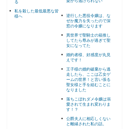
愛から逃げられない
る
私を殺した最低最悪な皆
逆行した悪役令嬢は、な
様へ
ぜか魔力を失ったので深
窓の令嬢になります
異世界で聖騎士の箱推し
してたら尊みが過ぎて聖
女になってた
婚約者様、好感度が丸見
えです！
王子様の婚約破棄から逃
走したら、ここは乙女ゲ
ームの世界！と言い張る
聖女様と手を組むことに
なりました
落ちこぼれダメ令嬢は溺
愛されて生まれ変わりま
す！？
公爵夫人に相応しくない
と離縁された私の話。