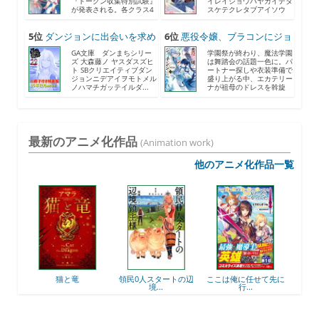
『トークン収集特別試験』
イレイジョウハヤカイデタ
が発表される。各クラス4
スケテクレタブアイソウ
人...
ナ...
5位
ダンジョンに出会いを求め
6位
悪役令嬢、ブラコンにジョ
る...
ブ...
GA文庫 ダンまちシリー
学園祭が終わり、魔法学園
ズ 大森藤ノ ヤスダスズヒ
は舞踏会の話題一色に。パ
ト SBクリエイティブダン
ートナー探しや衣装準備で
ジョンニデアイヲモトメル
盛り上がる中、エカテリー
ノハマチガッテイルダ...
ナが祖母のドレスを斡旋
す...
最新のアニメ化作品
(Animation work)
他のアニメ化作品一覧
と竜
領民0人スタートの辺
ここは俺に任せて先に
最強出涸らし皇子の暗
境...
行...
躍...