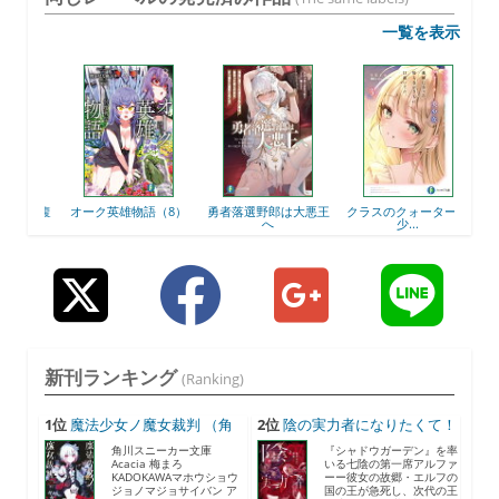
一覧を表示
べる腹
オーク英雄物語（8）
勇者落選野郎は大悪王
クラスのクォーター美
ジュ
へ
少...
新刊ランキング
(Ranking)
1位
魔法少女ノ魔女裁判 （角
2位
陰の実力者になりたくて！
川...
...
角川スニーカー文庫
『シャドウガーデン』を率
Acacia 梅まろ
いる七陰の第一席アルファ
KADOKAWAマホウショウ
ーー彼女の故郷・エルフの
ジョノマジョサイバン ア
国の王が急死し、次代の王