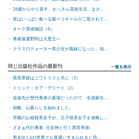
・
28歳からやり直す、おっさん高校生活。まさ...
・
実はいっぱい食べる腹ペコギャルが二股されて...
・
オーク英雄物語（8）
・
勇者落選野郎は大悪王へ
・
クラスのクォーター美少女が義妹になった。知...
同じ出版社作品の最新刊
一覧を表示
・
異世界旅はニワトリスと共に（3）
・
トリック・オア・デリート（2）
・
追放先が歴代勇者の墓場だったので、全員蘇生...
・
前略、山暮らしを始めました。
・
学園のお姫様系女子が、王子様系女子を攻略し...
・
ざまぁ代行勇者 -元女神と行く異世界旅-
・
男女比1:5の世界でも普通に生きられると思...