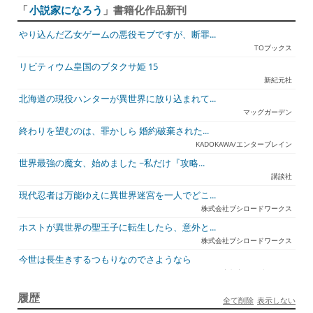
「
小説家になろう
」書籍化作品新刊
やり込んだ乙女ゲームの悪役モブですが、断罪...
TOブックス
リビティウム皇国のブタクサ姫 15
新紀元社
北海道の現役ハンターが異世界に放り込まれて...
マッグガーデン
終わりを望むのは、罪かしら 婚約破棄された...
KADOKAWA/エンターブレイン
世界最強の魔女、始めました ~私だけ『攻略...
講談社
現代忍者は万能ゆえに異世界迷宮を一人でどこ...
株式会社ブシロードワークス
ホストが異世界の聖王子に転生したら、意外と...
株式会社ブシロードワークス
今世は長生きするつもりなのでさようなら
宇都宮ケーブルテレビ
ジュリとエレナの森の相談所 ~付与の力であ...
履歴
全て削除
表示しない
一二三書房