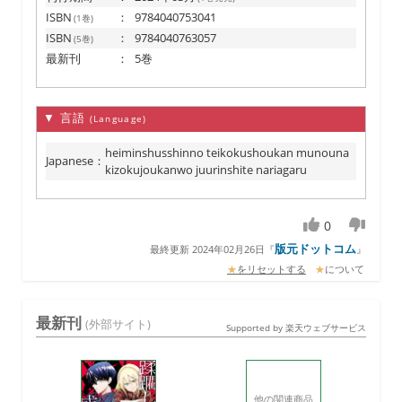
ISBN
：
9784040753041
(1巻)
ISBN
：
9784040763057
(5巻)
最新刊
：
5巻
▼ 言語
(Language)
heiminshusshinno teikokushoukan munouna
Japanese
：
kizokujoukanwo juurinshite nariagaru
0
版元ドットコム
最終更新 2024年02月26日
『
』
★
をリセットする
★
について
最新刊
(外部サイト)
Supported by 楽天ウェブサービス
他の関連商品