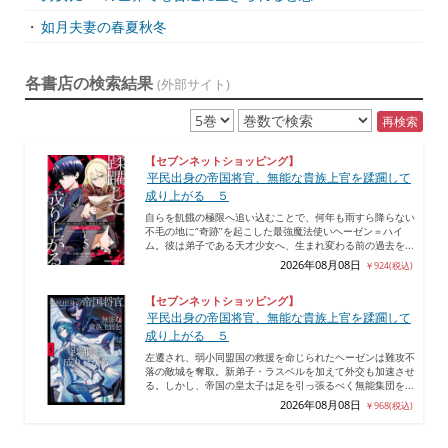
・
如月夫妻の春夏秋冬
各書店の検索結果
(外部サイト)
再検索
【セブンネットショッピング】
平民出身の帝国将官、無能な貴族上官を蹂躙して
成り上がる ５
自らを飢餓の極限へ追い込むことで、何年も雨すら降らない
不毛の地に“奇跡”を起こした最強魔法使いヘーゼン＝ハイ
ム。彼は弟子である天才少女へ、生まれ変わる前の過去を...
2026年08月08日
￥924(税込)
【セブンネットショッピング】
平民出身の帝国将官、無能な貴族上官を蹂躙して
成り上がる ５
左遷され、弱小同盟国の救援を命じられたヘーゼンは難攻不
落の敵城を奪取。新弟子・ラスベルを加えて外交も加速させ
る。しかし、帝国の皇太子は足を引っ張るべく無能集団を...
2026年08月08日
￥968(税込)