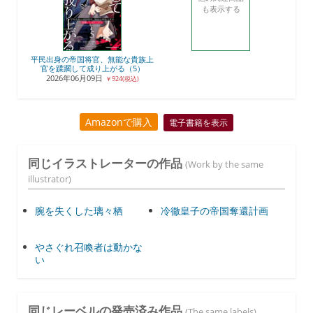
も表示する
平民出身の帝国将官、無能な貴族上
官を蹂躙して成り上がる（5）
2026年06月09日
￥924(税込)
Amazonで購入
電子書籍を表示
同じイラストレーターの作品
(Work by the same
illustrator)
腕を失くした璃々栖
冷徹皇子の帝国奪還計画
やさぐれ召喚者は動かな
い
同じレーベルの発売済み作品
(The same labels)