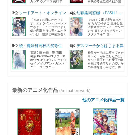
カシア ウメマロ 発行年
を決める王位継承戦の開
月...
催...
3位
ソードアート・オンライン
4位
幼馴染同窓廻 （PASH！...
2...
「初めてお目にかかりま
PASH！文庫 吉野おいなり
す、エオライン・ハーレン
君 ただのゆきこ 主婦と生
ツさま」 ユージオによく
活社オサナナジミドウソウ
似た面影を持つ男・エオラ
カイ ヨシノオイナリクン
インは、陰謀と戦乱渦巻く
タダノユキコ 発...
《...
5位
続・魔法科高校の劣等生
6位
デスマーチからはじまる異
メ...
世...
電撃文庫 佐島 勤 石田
神界から地上に戻ってきた
可奈 KADOKAWAゾク・マ
サトゥーが目にしたのは、
ホウカコウコウノレットウ
かつて竜王だった魔王の首
セイ メイジアン・カンパ
を掲げる勇者リクの姿。そ
ニー ジュウニ ...
の事件をきっかけに、勇
者...
最新のアニメ化作品
(Animation work)
他のアニメ化作品一覧