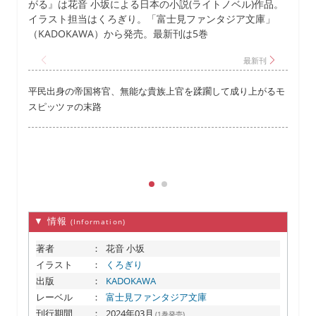
がる』は花音 小坂による日本の小説(ライトノベル)作品。
イラスト担当はくろぎり。「富士見ファンタジア文庫」
（KADOKAWA）から発売。最新刊は5巻
平民出身の帝国将官、無能な貴族上官を蹂躙して成り上がるモ
スピッツァの末路
▼ 情報
(Information)
著者
：
花音 小坂
イラスト
：
くろぎり
出版
：
KADOKAWA
レーベル
：
富士見ファンタジア文庫
刊行期間
：
2024年03月
(1巻発売)