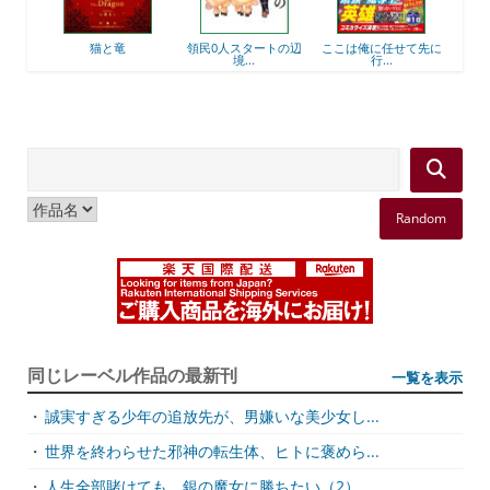
後衛
猫と竜
領民0人スタートの辺
ここは俺に任せて先に
最強
境...
行...
Random
同じレーベル作品の最新刊
一覧を表示
・
誠実すぎる少年の追放先が、男嫌いな美少女し...
・
世界を終わらせた邪神の転生体、ヒトに褒めら...
・
人生全部賭けても、銀の魔女に勝ちたい（2）