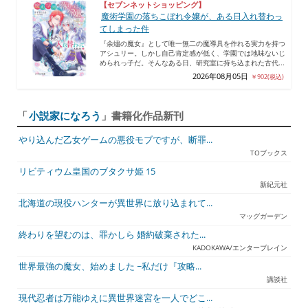
【セブンネットショッピング】
魔術学園の落ちこぼれ令嬢が、ある日入れ替わっ
てしまった件
『余燼の魔女』として唯一無二の魔導具を作れる実力を持つ
アシュリー。しかし自己肯定感が低く、学園では地味ないじ
められっ子だ。そんなある日、研究室に持ち込まれた古代...
2026年08月05日
￥902(税込)
「
小説家になろう
」書籍化作品新刊
やり込んだ乙女ゲームの悪役モブですが、断罪...
TOブックス
リビティウム皇国のブタクサ姫 15
新紀元社
北海道の現役ハンターが異世界に放り込まれて...
マッグガーデン
終わりを望むのは、罪かしら 婚約破棄された...
KADOKAWA/エンターブレイン
世界最強の魔女、始めました ~私だけ『攻略...
講談社
現代忍者は万能ゆえに異世界迷宮を一人でどこ...