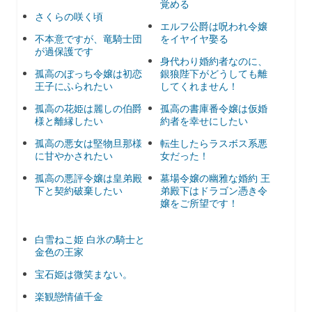
覚める
さくらの咲く頃
エルフ公爵は呪われ令嬢
不本意ですが、竜騎士団
をイヤイヤ娶る
が過保護です
身代わり婚約者なのに、
孤高のぼっち令嬢は初恋
銀狼陛下がどうしても離
王子にふられたい
してくれません！
孤高の花姫は麗しの伯爵
孤高の書庫番令嬢は仮婚
様と離縁したい
約者を幸せにしたい
孤高の悪女は堅物旦那様
転生したらラスボス系悪
に甘やかされたい
女だった！
孤高の悪評令嬢は皇弟殿
墓場令嬢の幽雅な婚約 王
下と契約破棄したい
弟殿下はドラゴン憑き令
嬢をご所望です！
白雪ねこ姫 白氷の騎士と
金色の王家
宝石姫は微笑まない。
楽観戀情値千金