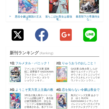
ルドナ
悪役令嬢は隣国の王太
落ちこぼれ聖女は最強
暴君陛下の専属侍女に
子...
竜...
な...
新刊ランキング
(Ranking)
1位
フルメタル・パニック！
2位
りゅうおうのおしごと！
F...
21...
ファンタジア文庫 賀東
GA文庫 白鳥士郎 しらび
招二 四季童子 KADOKAWA
SBクリエイティブリュウ
フルメタル・パニック！
オウノオシゴトニジュウイ
ファミリーヨン ガトウ
チシラユキヒメトリュウオ
ショウジ シキド...
ウノケッコン シラト...
3位
ようこそ実力至上主義の教
4位
恋を知らない令嬢は夜会で
室...
助...
3年生の無人島サバイバル
角川ビーンズ文庫 あさづ
ゲーム試験は終了。各生徒
き ゆう RUON
が疲労困憊の中、次なる
KADOKAWAコイヲシラナ
『トークン収集特別試験』
イレイジョウハヤカイデタ
が発表される。各クラス4
スケテクレタブアイソウ