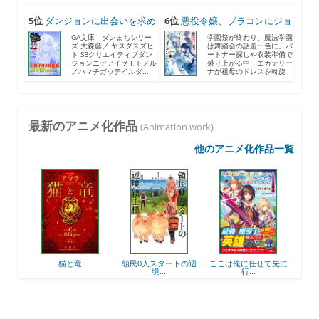
人...
ナ...
5位
ダンジョンに出会いを求め
6位
悪役令嬢、ブラコンにジョ
る...
ブ...
GA文庫 ダンまちシリー
学園祭が終わり、魔法学園
ズ 大森藤ノ ヤスダスズヒ
は舞踏会の話題一色に。パ
ト SBクリエイティブダン
ートナー探しや衣装準備で
ジョンニデアイヲモトメル
盛り上がる中、エカテリー
ノハマチガッテイルダ...
ナが祖母のドレスを斡旋
す...
最新のアニメ化作品
(Animation work)
他のアニメ化作品一覧
後衛
猫と竜
領民0人スタートの辺
ここは俺に任せて先に
最強
境...
行...