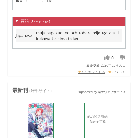
最新刊
：
1巻
▼ 言語
(Language)
majutsugakuenno ochikobore reijouga, aruhi
Japanese
：
irekawatteshimatta ken
0
最終更新 2026年05月30日
★
をリセットする
★
について
最新刊
(外部サイト)
Supported by 楽天ウェブサービス
他の関連商品
も表示する