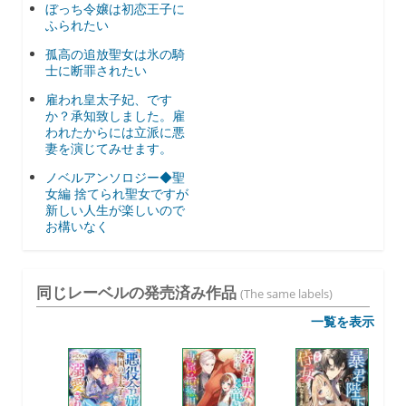
ぼっち令嬢は初恋王子に
ふられたい
孤高の追放聖女は氷の騎
士に断罪されたい
雇われ皇太子妃、です
か？承知致しました。雇
われたからには立派に悪
妻を演じてみせます。
ノベルアンソロジー◆聖
女編 捨てられ聖女ですが
新しい人生が楽しいので
お構いなく
同じレーベルの発売済み作品
(The same labels)
一覧を表示