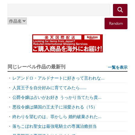
Random
同じレーベル作品の最新刊
一覧を表示
・
レアンドロ・アルドナートに好きって言われな...
・
人質王子を自分好みに育ててみたら……
・
公爵令嬢は占いがお好き うっかり当てたら貴...
・
悪役令嬢は隣国の王太子に溺愛される（15）
・
終わりを望むのは、罪かしら 婚約破棄された...
・
落ちこぼれ聖女は最強竜騎士の専属治癒担当