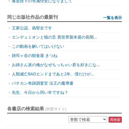
・
暴君陛下の専属侍女になりまして
同じ出版社作品の最新刊
一覧を表示
・
王家公認、偽聖女です
・
エンデュミオンと猫の舌 異世界製本屋の長閑...
・
この動画を解いてはいけない
・
雑司ヶ谷の朝食屋 きつね
・
お姉さん派の俺がなぜちっちゃい君を好きにな...
・
人類滅亡BADエンドまであと2年、僕だけが...
・
バチカン奇跡調査官 法王の魔導書
・
先生、今日から同い年ですね？
各書店の検索結果
(外部サイト)
再検索