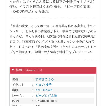
った件』はすずきこふるによる日本の小説(ライトノベル)
作品。イラスト担当はくまの 柚子。「ビーズログ文庫」
（KADOKAWA）から発売。
『余燼の魔女』として唯一無二の魔導具を作れる実力を持つア
シュリー。 しかし自己肯定感が低く、学園では地味ないじめら
れっ子だ。 そんなある日、研究室に持ち込まれた古代魔導具が
原因で、顔面国宝(イケメン)と称されるカインと中身が入れ替
わってしまった！ 「君の身体を預かったからにはカーストトッ
プを目指すよ★」 学園一の人気者が地味子をプロデュース!?
▼ 情報
(Information)
著者
：
すずきこふる
イラスト
：
くまの 柚子
出版
：
KADOKAWA
レーベル
：
ビーズログ文庫
ISBN
：
9784045001000