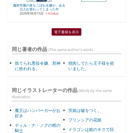
魔術学園の落ちこぼれ令嬢が、ある
日入れ替わってしまった件
2026年06月15日
￥902(税込)
電子書籍を表示
同じ著者の作品
(The same author's work)
捨てられ悪役令嬢、邪神
焼肉してたら王子様を拾
に拾われる。
いました。
同じイラストレーターの作品
(Work by the same
illustrator)
魔王はハンバーガーがお
茨姫は嘘をつく。
好き
プリンシアの花姫
ティル・ナ・ノグの棺の
ドラゴンは姫のキスで目
騎士