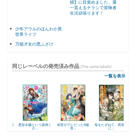
婦】に目覚めました。週
一貰えるチラシで冒険者
生活頑張ります！
少年アウルのほんわか異
世界ライフ
万能才女の悪ふざけ
同じレーベルの発売済み作品
(The same labels)
一覧を表示
と猫の
悪役令嬢という面倒く
前世がアレだったB級
母をたずねて、異世界
もふ
さ...
冒...
に...