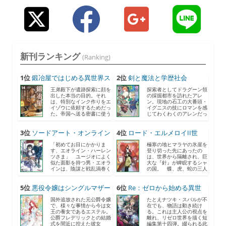
新刊ランキング
(Ranking)
1位
鍛冶屋ではじめる異世界ス
2位
剣と魔法と学歴社会
ロ...
8 〜...
王弟殿下が遺跡探索に顔を
探索者としてドラグーン領
出した本当の目的。それ
の採掘都市を訪れたアレ
は、特別なインク作りをエ
ン。現地の石工の大番頭・
イゾウに依頼するためだっ
イグニスの技にロマンを感
た。帝国へ送る密書に使う
じてわくわくのアレンだっ
と...
た...
3位
ソードアート・オンライン
4位
ロード・エルメロイII世
2...
の...
「初めてお目にかかりま
極寒の地ヒマラヤの氷崖を
す、エオライン・ハーレン
登り切った先にあったの
ツさま」 ユージオによく
は、世界から隔離され、巨
似た面影を持つ男・エオラ
大な『針』が睥睨するシャ
インは、陰謀と戦乱渦巻く
の国。 蝶、虎、蛇の三人
《...
の...
5位
悪役令嬢はシングルマザー
6位
Re：ゼロから始める異世
に...
界...
国外追放された元公爵令嬢
たとえナツキ・スバルが不
で、様々な事情から今は女
在でも、物語は動き続け
王の養女であるエステル。
る。これは主人公の視点を
公爵フレデリックとの結婚
離れ、リゼロ世界を描く短
式を間近に控えた彼女
編集第十四弾。綴られる此