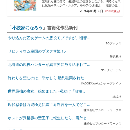
里離れた森の奥で、偏屈師匠の世話をしながら、明るく元気
に魔法を学ぶ少年・ルルア。ルルアの役目は、『選書の魔...
2026年08月06日
￥1870(税込)
「
小説家になろう
」書籍化作品新刊
やり込んだ乙女ゲームの悪役モブですが、断罪...
TOブックス
リビティウム皇国のブタクサ姫 15
新紀元社
北海道の現役ハンターが異世界に放り込まれて...
マッグガーデン
終わりを望むのは、罪かしら 婚約破棄された...
KADOKAWA/エンターブレイン
世界最強の魔女、始めました ~私だけ『攻略...
講談社
現代忍者は万能ゆえに異世界迷宮を一人でどこ...
株式会社ブシロードワークス
ホストが異世界の聖王子に転生したら、意外と...
株式会社ブシロードワークス