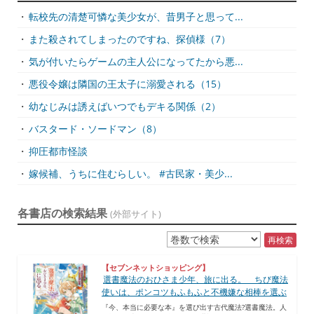
・
転校先の清楚可憐な美少女が、昔男子と思って...
・
また殺されてしまったのですね、探偵様（7）
・
気が付いたらゲームの主人公になってたから悪...
・
悪役令嬢は隣国の王太子に溺愛される（15）
・
幼なじみは誘えばいつでもデキる関係（2）
・
バスタード・ソードマン（8）
・
抑圧都市怪談
・
嫁候補、うちに住むらしい。 #古民家・美少...
各書店の検索結果
(外部サイト)
再検索
【セブンネットショッピング】
選書魔法のおひさま少年、旅に出る。 ちび魔法
使いは、ポンコツもふもふと不機嫌な相棒を選ぶ
『今、本当に必要な本』を選び出す古代魔法?選書魔法。人