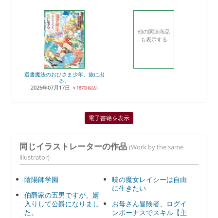
他の関連商品
も表示する
選書魔法のおひさま少年、旅に出
る。
2026年07月17日
￥1870(税込)
電子書籍を表示
同じイラストレーターの作品
(Work by the same
illustrator)
陰陽師学園
暁の魔女レイシーは自由
に生きたい
伯爵家の五男ですが、婿
入りして公爵になりまし
お母さん冒険者、ログイ
た。
ンボーナスでスキル【主