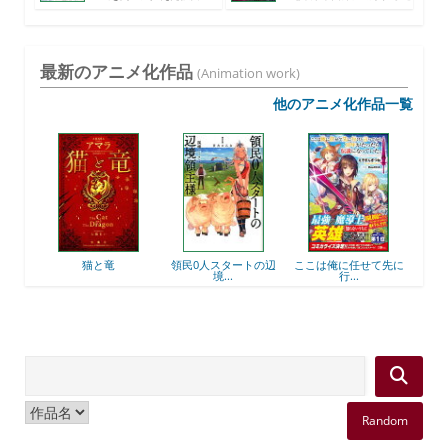
は、...
度...
最新のアニメ化作品
(Animation work)
他のアニメ化作品一覧
後衛
猫と竜
領民0人スタートの辺
ここは俺に任せて先に
最強
境...
行...
Random