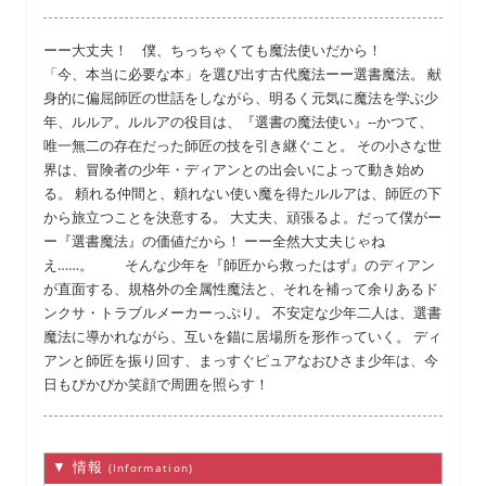
ーー大丈夫！ 僕、ちっちゃくても魔法使いだから！
「今、本当に必要な本」を選び出す古代魔法ーー選書魔法。 献
身的に偏屈師匠の世話をしながら、明るく元気に魔法を学ぶ少
年、ルルア。ルルアの役目は、『選書の魔法使い』--かつて、
唯一無二の存在だった師匠の技を引き継ぐこと。 その小さな世
界は、冒険者の少年・ディアンとの出会いによって動き始め
る。 頼れる仲間と、頼れない使い魔を得たルルアは、師匠の下
から旅立つことを決意する。 大丈夫、頑張るよ。だって僕がー
ー『選書魔法』の価値だから！ ーー全然大丈夫じゃね
え……。 そんな少年を『師匠から救ったはず』のディアン
が直面する、規格外の全属性魔法と、それを補って余りあるド
ンクサ・トラブルメーカーっぷり。 不安定な少年二人は、選書
魔法に導かれながら、互いを錨に居場所を形作っていく。 ディ
アンと師匠を振り回す、まっすぐピュアなおひさま少年は、今
日もぴかぴか笑顔で周囲を照らす！
▼ 情報
(Information)