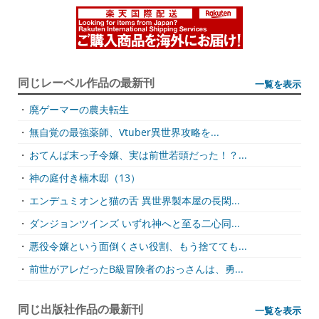
同じレーベル作品の最新刊
一覧を表示
・
廃ゲーマーの農夫転生
・
無自覚の最強薬師、Vtuber異世界攻略を...
・
おてんば末っ子令嬢、実は前世若頭だった！？...
・
神の庭付き楠木邸（13）
・
エンデュミオンと猫の舌 異世界製本屋の長閑...
・
ダンジョンツインズ いずれ神へと至る二心同...
・
悪役令嬢という面倒くさい役割、もう捨てても...
・
前世がアレだったB級冒険者のおっさんは、勇...
同じ出版社作品の最新刊
一覧を表示