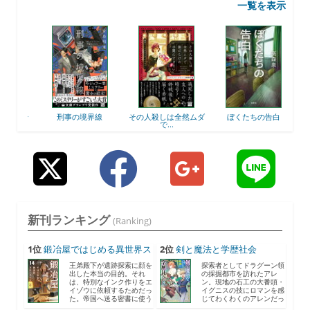
一覧を表示
道 介
刑事の境界線
その人殺しは全然ムダ
ぼくたちの告白
で...
新刊ランキング
(Ranking)
1位
鍛冶屋ではじめる異世界ス
2位
剣と魔法と学歴社会
ロ...
8 〜...
王弟殿下が遺跡探索に顔を
探索者としてドラグーン領
出した本当の目的。それ
の採掘都市を訪れたアレ
は、特別なインク作りをエ
ン。現地の石工の大番頭・
イゾウに依頼するためだっ
イグニスの技にロマンを感
た。帝国へ送る密書に使う
じてわくわくのアレンだっ
と...
た...