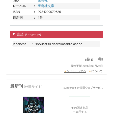
出版
：
宝島社
レーベル
：
宝島社文庫
ISBN
：
9784299079626
最新刊
：
1巻
▼ 言語
(Language)
Japanese
：
shousetsu daarekasanto asobo
0
最終更新 2026年06月28日
★
をリセットする
★
について
最新刊
(外部サイト)
Supported by 楽天ウェブサービス
他の関連商品
も表示する