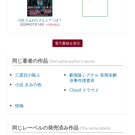
小説 だぁれかさんとアソぼ？
2026年07月14日
￥880(税込)
電子書籍を表示
同じ著者の作品
(The same author's work)
三度目の殺人
劇場版シグナル 長期未解
決事件捜査班
小説 きみの色
Cloud クラウド
怪物
同じレーベルの発売済み作品
(The same labels)