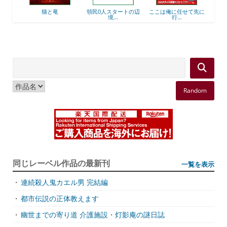
後衛
猫と竜
領民0人スタートの辺
ここは俺に任せて先に
最強
境...
行...
Random
同じレーベル作品の最新刊
一覧を表示
・
連続殺人鬼カエル男 完結編
・
都市伝説の正体教えます
・
幽世までの寄り道 介護施設・灯影庵の謎日誌