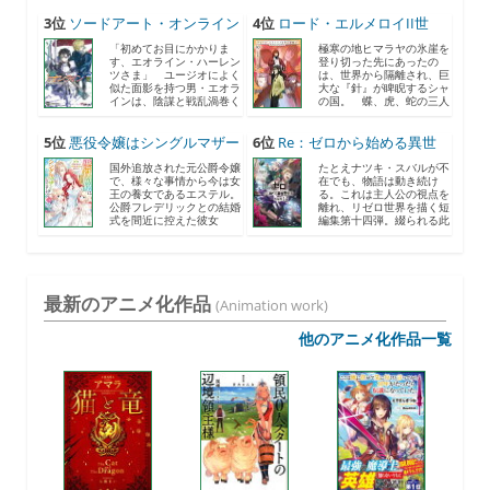
3位
ソードアート・オンライン
4位
ロード・エルメロイII世
2...
の...
「初めてお目にかかりま
極寒の地ヒマラヤの氷崖を
す、エオライン・ハーレン
登り切った先にあったの
ツさま」 ユージオによく
は、世界から隔離され、巨
似た面影を持つ男・エオラ
大な『針』が睥睨するシャ
インは、陰謀と戦乱渦巻く
の国。 蝶、虎、蛇の三人
《...
の...
5位
悪役令嬢はシングルマザー
6位
Re：ゼロから始める異世
に...
界...
国外追放された元公爵令嬢
たとえナツキ・スバルが不
で、様々な事情から今は女
在でも、物語は動き続け
王の養女であるエステル。
る。これは主人公の視点を
公爵フレデリックとの結婚
離れ、リゼロ世界を描く短
式を間近に控えた彼女
編集第十四弾。綴られる此
は、...
度...
最新のアニメ化作品
(Animation work)
他のアニメ化作品一覧