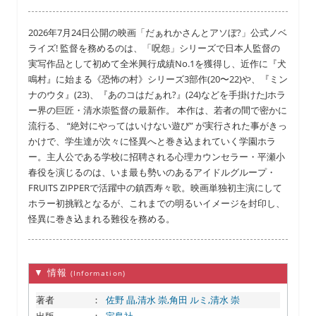
2026年7月24日公開の映画「だぁれかさんとアソぼ?」公式ノベ
ライズ! 監督を務めるのは、「呪怨」シリーズで日本人監督の
実写作品として初めて全米興行成績No.1を獲得し、近作に『犬
鳴村』に始まる《恐怖の村》シリーズ3部作(20〜22)や、『ミン
ナのウタ』(23)、『あのコはだぁれ?』(24)などを手掛けたJホラ
ー界の巨匠・清水崇監督の最新作。 本作は、若者の間で密かに
流行る、 “絶対にやってはいけない遊び” が実行された事がきっ
かけで、学生達が次々に怪異へと巻き込まれていく学園ホラ
ー。主人公である学校に招聘される心理カウンセラー・平瀬小
春役を演じるのは、いま最も勢いのあるアイドルグループ・
FRUITS ZIPPERで活躍中の鎮西寿々歌。映画単独初主演にして
ホラー初挑戦となるが、これまでの明るいイメージを封印し、
怪異に巻き込まれる難役を務める。
▼ 情報
(Information)
著者
：
佐野 晶,清水 崇,角田 ルミ,清水 崇