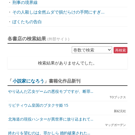
・
刑事の境界線
・
その人殺しは全然ムダで損だらけの手間にすぎ...
・
ぼくたちの告白
各書店の検索結果
(外部サイト)
再検索
検索結果がありませんでした。
「
小説家になろう
」書籍化作品新刊
やり込んだ乙女ゲームの悪役モブですが、断罪...
TOブックス
リビティウム皇国のブタクサ姫 15
新紀元社
北海道の現役ハンターが異世界に放り込まれて...
マッグガーデン
終わりを望むのは、罪かしら 婚約破棄された...