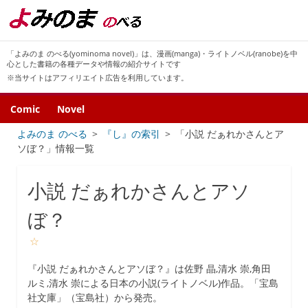
「よみのま のべる(yominoma novel)」は、漫画(manga)・ライトノベル(ranobe)を中
心とした書籍の各種データや情報の紹介サイトです
※当サイトはアフィリエイト広告を利用しています。
Comic
Novel
よみのま のべる
『し』の索引
「小説 だぁれかさんとア
ソぼ？」情報一覧
小説 だぁれかさんとアソ
ぼ？
☆
『小説 だぁれかさんとアソぼ？』は佐野 晶,清水 崇,角田
ルミ,清水 崇による日本の小説(ライトノベル)作品。「宝島
社文庫」（宝島社）から発売。