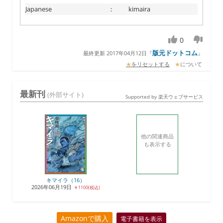
Japanese
：
kimaira
0
版元ドットコム
最終更新 2017年04月12日
『
』
★
をリセットする
★
について
最新刊
(外部サイト)
Supported by 楽天ウェブサービス
他の関連商品
も表示する
キマイラ（16）
2026年06月19日
￥1100(税込)
Amazonで購入
電子書籍を表示