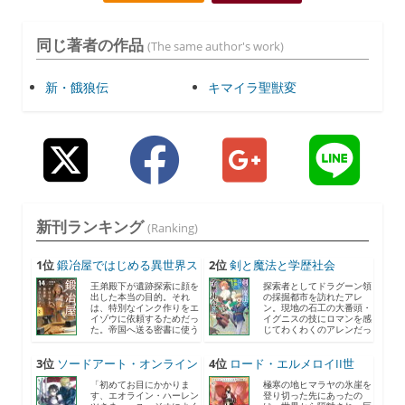
同じ著者の作品
(The same author's work)
新・餓狼伝
キマイラ聖獣変
新刊ランキング
(Ranking)
1位
鍛冶屋ではじめる異世界ス
2位
剣と魔法と学歴社会
ロ...
8 〜...
王弟殿下が遺跡探索に顔を
探索者としてドラグーン領
出した本当の目的。それ
の採掘都市を訪れたアレ
は、特別なインク作りをエ
ン。現地の石工の大番頭・
イゾウに依頼するためだっ
イグニスの技にロマンを感
た。帝国へ送る密書に使う
じてわくわくのアレンだっ
と...
た...
3位
ソードアート・オンライン
4位
ロード・エルメロイII世
2...
の...
「初めてお目にかかりま
極寒の地ヒマラヤの氷崖を
す、エオライン・ハーレン
登り切った先にあったの