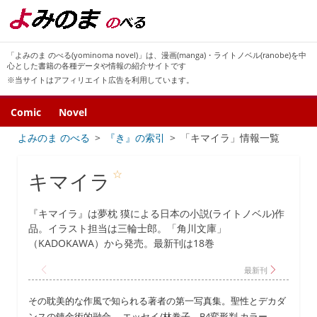
「よみのま のべる(yominoma novel)」は、漫画(manga)・ライトノベル(ranobe)を中
心とした書籍の各種データや情報の紹介サイトです
※当サイトはアフィリエイト広告を利用しています。
Comic
Novel
よみのま のべる
『き』の索引
「キマイラ」情報一覧
☆
キマイラ
『キマイラ』は夢枕 獏による日本の小説(ライトノベル)作
品。イラスト担当は三輪士郎。「角川文庫」
（KADOKAWA）から発売。最新刊は18巻
その耽美的な作風で知られる著者の第一写真集。聖性とデカダ
ンスの錬金術的融合。 エッセイ/林巻子、B4変形判 カラー