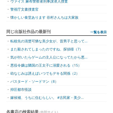
・
ヴァイス 麻布警察署刑事課潜入捜査
・
警視庁文書捜査官
・
懐かしい食堂あります 谷村さんちは大家族
同じ出版社作品の最新刊
一覧を表示
・
転校先の清楚可憐な美少女が、昔男子と思って...
・
また殺されてしまったのですね、探偵様（7）
・
気が付いたらゲームの主人公になってたから悪...
・
悪役令嬢は隣国の王太子に溺愛される（15）
・
幼なじみは誘えばいつでもデキる関係（2）
・
バスタード・ソードマン（8）
・
抑圧都市怪談
・
嫁候補、うちに住むらしい。 #古民家・美少...
各書店の検索結果
(外部サイト)