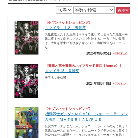
再検索
【セブンネットショッピング】
キマイラ １８ 鬼骨変
久鬼玄造と九十九三蔵はキマイラ化してしまった久鬼麗一を
元に戻すべく南アルプスの山で対峙する。一方、別の集団
は、大鳳を手中におびきよせるべく、織部深雪を狙ってい
た...
2026年08月05日
￥880(税込)
【書籍と電子書籍のハイブリッド書店【honto】】
キマイラ18 鬼骨変
著者名：夢枕獏
2024年08月18日
￥770(税込)
【セブンネットショッピング】
機動戦士ガンダムＭＳＶ?Ｒ ジョニー・ライデン
の帰還 ＭＡＴＥＲＩＡＬ?Ｒ１８
伝説のエースがまた一人、ジョニー・ライデンの元に集う！
伝説のエースがまた一人、ジョニー・ライデンの元に集う！
伝説のエース部隊キマイラのジェラルド・サカイが参戦！...