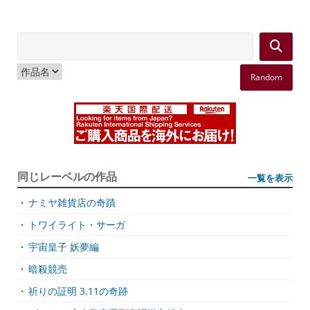
Random
同じレーベルの作品
一覧を表示
・
ナミヤ雑貨店の奇蹟
・
トワイライト・サーガ
・
宇宙皇子 妖夢編
・
暗殺競売
・
祈りの証明 3.11の奇跡