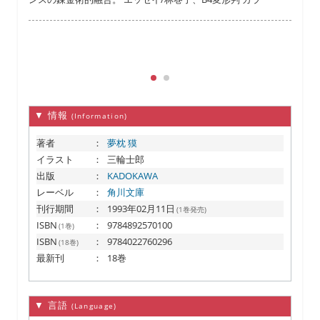
る
▼ 情報
(Information)
著者
：
夢枕 獏
イラスト
：
三輪士郎
出版
：
KADOKAWA
レーベル
：
角川文庫
刊行期間
：
1993年02月11日
(1巻発売)
ISBN
：
9784892570100
(1巻)
ISBN
：
9784022760296
(18巻)
最新刊
：
18巻
▼ 言語
(Language)