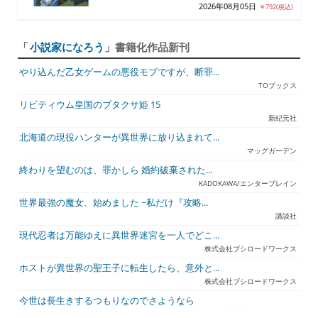
2026年08月05日
￥792(税込)
「
小説家になろう
」書籍化作品新刊
やり込んだ乙女ゲームの悪役モブですが、断罪...
TOブックス
リビティウム皇国のブタクサ姫 15
新紀元社
北海道の現役ハンターが異世界に放り込まれて...
マッグガーデン
終わりを望むのは、罪かしら 婚約破棄された...
KADOKAWA/エンターブレイン
世界最強の魔女、始めました ~私だけ『攻略...
講談社
現代忍者は万能ゆえに異世界迷宮を一人でどこ...
株式会社ブシロードワークス
ホストが異世界の聖王子に転生したら、意外と...
株式会社ブシロードワークス
今世は長生きするつもりなのでさようなら
宇都宮ケーブルテレビ