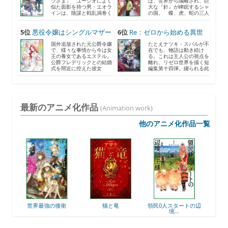
ツさま」 ユージオによく
は、世界から隔離され、巨
似た面影を持つ男・エオラ
大な『針』が睥睨するシャ
インは、陰謀と戦乱渦巻く
の国。 蝶、虎、蛇の三人
《...
の...
5位
悪役令嬢はシングルマザー
6位
Re：ゼロから始める異世
に...
界...
国外追放された元公爵令嬢
たとえナツキ・スバルが不
で、様々な事情から今は女
在でも、物語は動き続け
王の養女であるエステル。
る。これは主人公の視点を
公爵フレデリックとの結婚
離れ、リゼロ世界を描く短
式を間近に控えた彼女
編集第十四弾。綴られる此
は、...
度...
最新のアニメ化作品
(Animation work)
他のアニメ化作品一覧
最強の後衛
猫と竜
領民0人スタートの辺
ここは俺に任せて先に
境...
行...