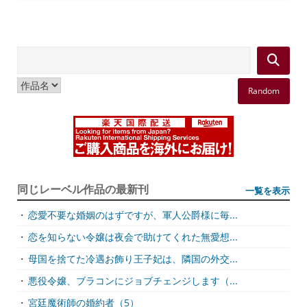
Random
同じレーベル作品の最新刊
一覧を表示
・
恋愛不要な婚姻のはずですが、軍人公爵様に毎...
・
恋を知らない令嬢は夜会で助けてくれた無愛想...
・
母国を捨てた冷遇お飾り王子妃は、隣国の外交...
・
悪役令嬢、ブラコンにジョブチェンジします（...
・
宮廷魔術師の婚約者（5）