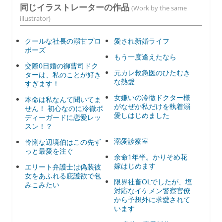
同じイラストレーターの作品
(Work by the same
illustrator)
クールな社長の溺甘プロ
愛され新婚ライフ
ポーズ
もう一度逢えたなら
交際0日婚の御曹司ドク
元カレ救急医のひたむき
ターは、私のことが好き
な熱愛
すぎます！
女嫌いの冷徹ドクター様
本命は私なんて聞いてま
がなぜか私だけを執着溺
せん！ 初心なのに冷徹ボ
愛しはじめました
ディーガードに恋愛レッ
スン！？
溺愛診察室
怜悧な辺境伯はこの先ず
っと最愛を注ぐ
余命1年半。かりそめ花
嫁はじめます
エリート弁護士は偽装彼
女をあふれる庇護欲で包
限界社畜OLでしたが、塩
みこみたい
対応なイケメン警察官僚
から予想外に求愛されて
います