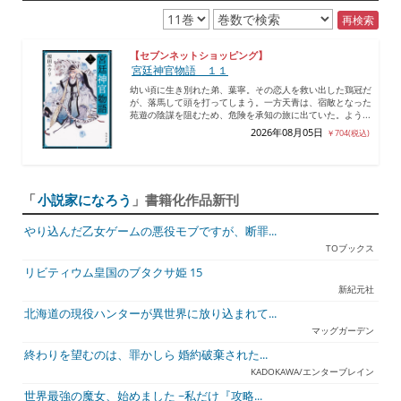
再検索
【セブンネットショッピング】
宮廷神官物語 １１
幼い頃に生き別れた弟、葉寧。その恋人を救い出した鶏冠だ
が、落馬して頭を打ってしまう。一方天青は、宿敵となった
苑遊の陰謀を阻むため、危険を承知の旅に出ていた。よう...
2026年08月05日
￥704(税込)
「
小説家になろう
」書籍化作品新刊
やり込んだ乙女ゲームの悪役モブですが、断罪...
TOブックス
リビティウム皇国のブタクサ姫 15
新紀元社
北海道の現役ハンターが異世界に放り込まれて...
マッグガーデン
終わりを望むのは、罪かしら 婚約破棄された...
KADOKAWA/エンターブレイン
世界最強の魔女、始めました ~私だけ『攻略...