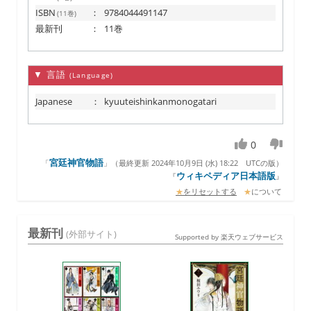
ISBN
：
9784044491147
(11巻)
最新刊
：
11巻
▼ 言語
(Language)
Japanese
：
kyuuteishinkanmonogatari
0
宮廷神官物語
「
」（
最終更新 2024年10月9日 (水) 18:22
UTCの版）
ウィキペディア日本語版
『
』
★
をリセットする
★
について
最新刊
(外部サイト)
Supported by 楽天ウェブサービス