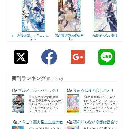
遇お飾
悪役令嬢、ブラコンに
宮廷魔術師の婚約者
黒獅子大公の最愛
地味
ジ...
（5...
新刊ランキング
(Ranking)
1位
フルメタル・パニック！
2位
りゅうおうのおしごと！
F...
21...
ファンタジア文庫 賀東
GA文庫 白鳥士郎 しらび
招二 四季童子 KADOKAWA
SBクリエイティブリュウ
フルメタル・パニック！
オウノオシゴトニジュウイ
ファミリーヨン ガトウ
チシラユキヒメトリュウオ
ショウジ シキド...
ウノケッコン シラト...
3位
ようこそ実力至上主義の教
4位
恋を知らない令嬢は夜会で
室...
助...
3年生の無人島サバイバル
角川ビーンズ文庫 あさづ