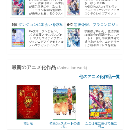
ゲーム試験は終了。各生徒
き ゆう RUON
が疲労困憊の中、次なる
KADOKAWAコイヲシラナ
『トークン収集特別試験』
イレイジョウハヤカイデタ
が発表される。各クラス4
スケテクレタブアイソウ
人...
ナ...
5位
ダンジョンに出会いを求め
6位
悪役令嬢、ブラコンにジョ
る...
ブ...
GA文庫 ダンまちシリー
学園祭が終わり、魔法学園
ズ 大森藤ノ ヤスダスズヒ
は舞踏会の話題一色に。パ
ト SBクリエイティブダン
ートナー探しや衣装準備で
ジョンニデアイヲモトメル
盛り上がる中、エカテリー
ノハマチガッテイルダ...
ナが祖母のドレスを斡旋
す...
最新のアニメ化作品
(Animation work)
他のアニメ化作品一覧
と竜
領民0人スタートの辺
ここは俺に任せて先に
最強出涸らし皇子の暗
境...
行...
躍...