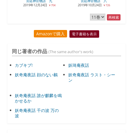
宮廷神官物語 九
宮廷神官物語 八
2019年12月24日
2019年10月24日
￥704
￥726
再検索
Amazonで購入
電子書籍を表示
同じ著者の作品
(The same author's work)
カブキブ!
妖琦庵夜話
妖奇庵夜話 顔のない鵺
妖奇庵夜話 ラスト・シー
ン
妖奇庵夜話 誰が麒麟を鳴
かせるか
妖奇庵夜話 千の波 万の
波