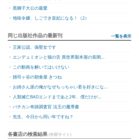
・
黒獅子大公の最愛
・
地味令嬢、しごでき皇妃になる！（2）
同じ出版社作品の最新刊
一覧を表示
・
王家公認、偽聖女です
・
エンデュミオンと猫の舌 異世界製本屋の長閑...
・
この動画を解いてはいけない
・
雑司ヶ谷の朝食屋 きつね
・
お姉さん派の俺がなぜちっちゃい君を好きにな...
・
人類滅亡BADエンドまであと2年、僕だけが...
・
バチカン奇跡調査官 法王の魔導書
・
先生、今日から同い年ですね？
各書店の検索結果
(外部サイト)