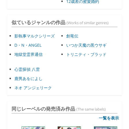
12歳差の蜜愛婚約
似ているジャンルの作品
(Works of similar genres)
影執事マルクシリーズ
創竜伝
D・N・ANGEL
いつか天魔の黒ウサギ
地獄堂霊界通信
トリニティ・ブラッド
心霊探偵 八雲
鹿男あをによし
ネオ アンジェリーク
同じレーベルの発売済み作品
(The same labels)
一覧を表示