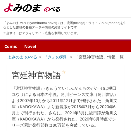
「よみのま のべる(yominoma novel)」は、漫画(manga)・ライトノベル(ranobe)を中
心とした書籍の各種データや情報の紹介サイトです
※当サイトはアフィリエイト広告を利用しています。
Comic
Novel
よみのま のべる
『き』の索引
「宮廷神官物語」情報一覧
☆
宮廷神官物語
『宮廷神官物語』(きゅうていしんかんものがたり)は榎田
ユウリによる日本の小説。角川ビーンズ文庫（角川書店）
より2007年10月から2011年12月まで刊行された。角川文
庫（KADOKAWA）より新装版が2018年3月から2020年6
月まで刊行された。さらに、2021年3月に後日譚が角川文
庫（KADOKAWA）から発行された。2020年6月時点でシ
リーズ累計発行部数は80万部を突破している。