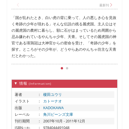
「国が乱れたとき、白い虎の背に乗って、人の悪しき心を見抜
く奇跡の少年が現れる」そんな伝説の残る麗虎国。主人公はそ
の麗虎国の農村に暮らし、額に石がはまっているため周囲から
忌み嫌われているやんちゃ少年、天青。そしてその麗虎国の神
官である瑛鶏冠は大神官からの密命を受け、「奇跡の少年」を
探す。ところがその少年が、どうやらあのやんちゃ坊主な天青
だとわかった。
▼ 情報
(Information)
著者
：
榎田ユウリ
イラスト
：
カトーナオ
出版
：
KADOKAWA
レーベル
：
角川ビーンズ文庫
刊行期間
：
2007年10月 - 2011年12月
ISBN
：
9784044491048
(1巻)