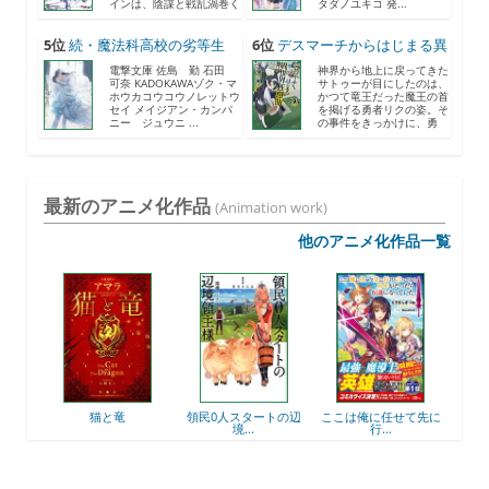
インは、陰謀と戦乱渦巻く
タダノユキコ 発...
《...
5位
続・魔法科高校の劣等生
6位
デスマーチからはじまる異
メ...
世...
電撃文庫 佐島 勤 石田
神界から地上に戻ってきた
可奈 KADOKAWAゾク・マ
サトゥーが目にしたのは、
ホウカコウコウノレットウ
かつて竜王だった魔王の首
セイ メイジアン・カンパ
を掲げる勇者リクの姿。そ
ニー ジュウニ ...
の事件をきっかけに、勇
者...
最新のアニメ化作品
(Animation work)
他のアニメ化作品一覧
後衛
猫と竜
領民0人スタートの辺
ここは俺に任せて先に
最強
境...
行...