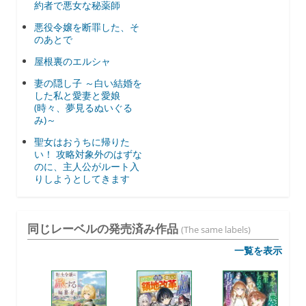
約者で悪女な秘薬師
悪役令嬢を断罪した、そ
のあとで
屋根裏のエルシャ
妻の隠し子 ～白い結婚を
した私と愛妻と愛娘
(時々、夢見るぬいぐる
み)～
聖女はおうちに帰りた
い！ 攻略対象外のはずな
のに、主人公がルート入
りしようとしてきます
同じレーベルの発売済み作品
(The same labels)
一覧を表示