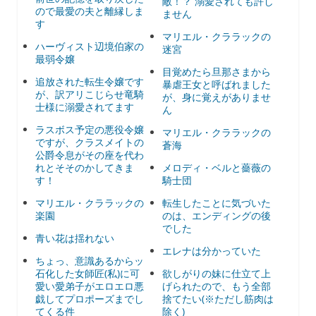
敵！？ 溺愛されても許し
ので最愛の夫と離縁しま
ません
す
マリエル・クララックの
ハーヴィスト辺境伯家の
迷宮
最弱令嬢
目覚めたら旦那さまから
追放された転生令嬢です
暴虐王女と呼ばれました
が、訳アリこじらせ竜騎
が、身に覚えがありませ
士様に溺愛されてます
ん
ラスボス予定の悪役令嬢
マリエル・クララックの
ですが、クラスメイトの
蒼海
公爵令息がその座を代わ
れとそそのかしてきま
メロディ・ベルと薔薇の
す！
騎士団
マリエル・クララックの
転生したことに気づいた
楽園
のは、エンディングの後
でした
青い花は揺れない
エレナは分かっていた
ちょっ、意識あるからッ
石化した女師匠(私)に可
欲しがりの妹に仕立て上
愛い愛弟子がエロエロ悪
げられたので、もう全部
戯してプロポーズまでし
捨てたい(※ただし筋肉は
てくる件
除く)