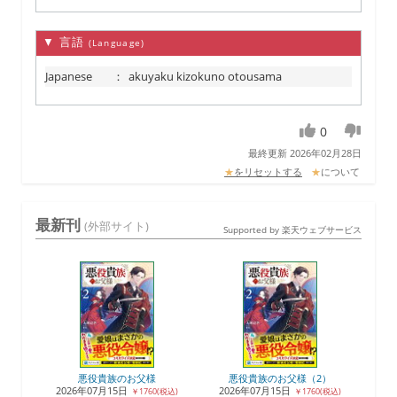
▼ 言語
(Language)
Japanese
：
akuyaku kizokuno otousama
0
最終更新 2026年02月28日
★
をリセットする
★
について
最新刊
(外部サイト)
Supported by 楽天ウェブサービス
悪役貴族のお父様
悪役貴族のお父様（2）
2026年07月15日
2026年07月15日
￥1760(税込)
￥1760(税込)