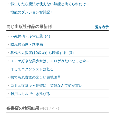
・
転生したら魔法が使えない無能と捨てられたけ...
・
地龍のダンジョン奮闘記！
同じ出版社作品の最新刊
一覧を表示
・
不死探偵・冷堂紅葉（4）
・
隠れ居酒屋・越境庵
・
稀代の大賢者は0歳児から暗躍する（3）
・
エロゲ好きな美少女は、エロゲみたいなこと全...
・
そしてエクソシストは甦る
・
捨てられ貴族の楽しい領地改革
・
コミュ症陰キャ剣聖に、英雄なんて荷が重い
・
雑用スキルで生き延びる
各書店の検索結果
(外部サイト)