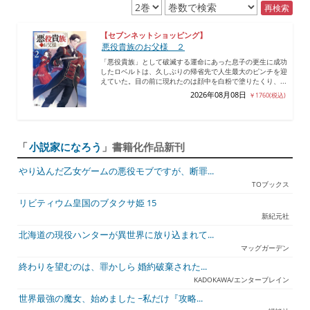
再検索
【セブンネットショッピング】
悪役貴族のお父様 ２
「悪役貴族」として破滅する運命にあった息子の更生に成功
したロベルトは、久しぶりの帰省先で人生最大のピンチを迎
えていた。目の前に現れたのは顔中を白粉で塗りたくり、...
2026年08月08日
￥1760(税込)
「
小説家になろう
」書籍化作品新刊
やり込んだ乙女ゲームの悪役モブですが、断罪...
TOブックス
リビティウム皇国のブタクサ姫 15
新紀元社
北海道の現役ハンターが異世界に放り込まれて...
マッグガーデン
終わりを望むのは、罪かしら 婚約破棄された...
KADOKAWA/エンターブレイン
世界最強の魔女、始めました ~私だけ『攻略...