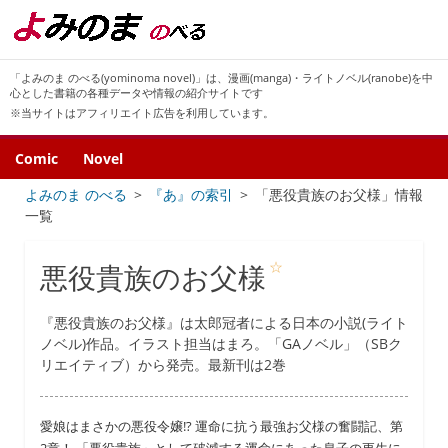
「よみのま のべる(yominoma novel)」は、漫画(manga)・ライトノベル(ranobe)を中
心とした書籍の各種データや情報の紹介サイトです
※当サイトはアフィリエイト広告を利用しています。
Comic
Novel
よみのま のべる
『あ』の索引
「悪役貴族のお父様」情報
一覧
☆
悪役貴族のお父様
『悪役貴族のお父様』は太郎冠者による日本の小説(ライト
ノベル)作品。イラスト担当はまろ。「GAノベル」（SBク
リエイティブ）から発売。最新刊は2巻
愛娘はまさかの悪役令嬢!? 運命に抗う最強お父様の奮闘記、第