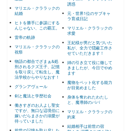
誘惑
マリエル・クララックの
結婚
元・世界1位のサブキャ
ラ育成日記
ヒトを勝手に参謀にする
んじゃない、この覇王。
マリエル・クララックの
求愛
雷帝の軌跡
王妃様が男だと気づいた
マリエル・クララックの
私が、全力で隠蔽工作さ
祝祭
せていただきます！
物語の都合でざまぁ&処
姉の引き立て役に徹して
刑されるクズ王子、記憶
きましたが、今日でやめ
を取り戻して転生し、魔
ます
法学校からやりなおす！
魔物をペット化する能力
グランアヴェール
が目覚めました
剣と魔法と学歴社会
身体を奪われたわたし
と、魔導師のパパ
働きすぎのお人よし聖女
ですが、無口な辺境伯に
マリエル・クララックの
嫁いだらまさかの溺愛が
約束
待っていました
結婚相手は前世の宿
前世の記憶を取り戻した