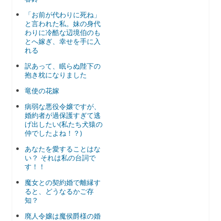
「お前が代わりに死ね」
と言われた私。妹の身代
わりに冷酷な辺境伯のも
とへ嫁ぎ、幸せを手に入
れる
訳あって、眠らぬ陛下の
抱き枕になりました
竜使の花嫁
病弱な悪役令嬢ですが、
婚約者が過保護すぎて逃
げ出したい(私たち犬猿の
仲でしたよね！？)
あなたを愛することはな
い？ それは私の台詞で
す！！
魔女との契約婚で離縁す
ると、どうなるかご存
知？
廃人令嬢は魔侯爵様の婚