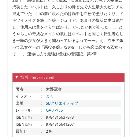
2章！ 「悪役貴族」として破滅する運命にあった息子の更生に
成功したロベルトは、久しぶりの帰省先で人生最大のピンチを
迎えていた。目の前に現れたのは顔中を白粉で塗りたくり、ド
ギツイメイクを施した娘・ジュリア。あまりの惨状に妻は絶句
し、使用人は目をそらすばかり。 いったい何があった……。ど
うやらこの奇抜なメイクの裏にはロベルトと同じく転生者らし
き平民の少女が大きく関わっているようでーー。え、ウチの娘
って乙女ゲーの『悪役令嬢』なの!? しかも恋に恋する乙女っ
て……。 運命に抗う最強お父様の奮闘記、第2章！
▼ 情報
(Information)
著者
：
太郎冠者
イラスト
：
まろ
出版
：
SBクリエイティブ
レーベル
：
GAノベル
ISBN
：
9784815637873
(1巻)
ISBN
：
9784815641207
(2巻)
最新刊
：
2巻