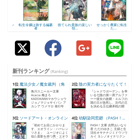
ポイン
転生令嬢は旅する編纂
捨てられ貴族の楽しい
せっかく農家に転生し
転生
者
領...
た...
新刊ランキング
(Ranking)
1位
魔法少女ノ魔女裁判 （角
2位
陰の実力者になりたくて！
川...
...
角川スニーカー文庫
『シャドウガーデン』を率
Acacia 梅まろ
いる七陰の第一席アルファ
KADOKAWAマホウショウ
ーー彼女の故郷・エルフの
ジョノマジョサイバン ア
国の王が急死し、次代の王
カシア ウメマロ 発行年
を決める王位継承戦の開
月...
催...
3位
ソードアート・オンライン
4位
幼馴染同窓廻 （PASH！...
2...
「初めてお目にかかりま
PASH！文庫 吉野おいなり
す、エオライン・ハーレン
君 ただのゆきこ 主婦と生
ツさま」 ユージオによく
活社オサナナジミドウソウ
似た面影を持つ男・エオラ
カイ ヨシノオイナリクン