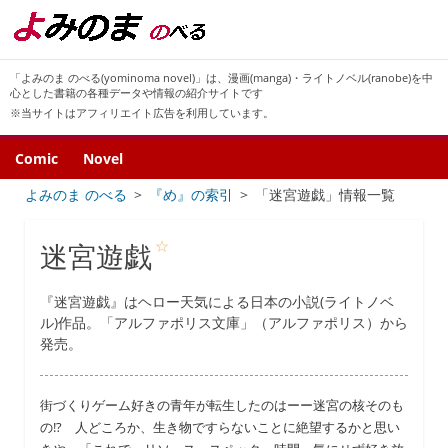
「よみのま のべる(yominoma novel)」は、漫画(manga)・ライトノベル(ranobe)を中
心とした書籍の各種データや情報の紹介サイトです
※当サイトはアフィリエイト広告を利用しています。
Comic
Novel
よみのま のべる
『め』の索引
「迷宮遊戯」情報一覧
☆
迷宮遊戯
『迷宮遊戯』はヘロー天気による日本の小説(ライトノベ
ル)作品。「アルファポリス文庫」（アルファポリス）から
発売。
街づくりゲーム好きの青年が転生したのはーー迷宮の核そのも
の!? 人どころか、生き物ですらないことに絶望するかと思い