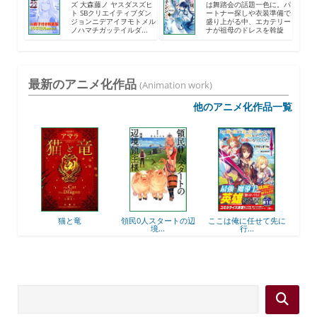
ズ 大森藤ノ ヤスダスズヒ
は舞踏会の話題一色に。パ
ト SBクリエイティブダン
ートナー探しや衣装準備で
ジョンニデアイヲモトメル
盛り上がる中、エカテリー
ノハマチガッテイルダ...
ナが祖母のドレスを斡旋
す...
最新のアニメ化作品
(Animation work)
他のアニメ化作品一覧
後衛
猫と竜
領民0人スタートの辺
ここは俺に任せて先に
最強
境...
行...