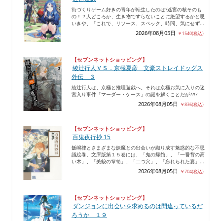
街づくりゲーム好きの青年が転生したのは?迷宮の核そのも
の！？人どころか、生き物ですらないことに絶望するかと思
いきや、「これで、リソース、スペック、時間、気にせず...
2026年08月05日
￥1540(税込)
【セブンネットショッピング】
綾辻行人ＶＳ．京極夏彦 文豪ストレイドッグス
外伝 ３
綾辻行人は、京極と推理遊戯へ。それは京極お気に入りの迷
宮入り事件「マーダー・ケース」の謎を解くことだが??!?
2026年08月05日
￥836(税込)
【セブンネットショッピング】
百鬼夜行抄 15
飯嶋律とさまざまな妖魔との出会いが織り成す魅惑的な不思
議絵巻。文庫版第１５巻には、「鬼の帰館」、「一番背の高
い木」、「美貌の箪笥」、「二つ穴」、「忘れられた宴」...
2026年08月05日
￥704(税込)
【セブンネットショッピング】
ダンジョンに出会いを求めるのは間違っているだ
ろうか １９