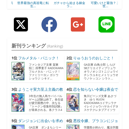
棟と共
世界最強の真祖竜に転
ガチャから始まる錬金
可愛いけど最強？ 異
45
生...
ラ...
世...
新刊ランキング
(Ranking)
1位
フルメタル・パニック！
2位
りゅうおうのおしごと！
F...
21...
ファンタジア文庫 賀東
GA文庫 白鳥士郎 しらび
招二 四季童子 KADOKAWA
SBクリエイティブリュウ
フルメタル・パニック！
オウノオシゴトニジュウイ
ファミリーヨン ガトウ
チシラユキヒメトリュウオ
ショウジ シキド...
ウノケッコン シラト...
3位
ようこそ実力至上主義の教
4位
恋を知らない令嬢は夜会で
室...
助...
3年生の無人島サバイバル
角川ビーンズ文庫 あさづ
ゲーム試験は終了。各生徒
き ゆう RUON
が疲労困憊の中、次なる
KADOKAWAコイヲシラナ
『トークン収集特別試験』
イレイジョウハヤカイデタ
が発表される。各クラス4
スケテクレタブアイソウ
人...
ナ...
5位
ダンジョンに出会いを求め
6位
悪役令嬢、ブラコンにジョ
る...
ブ...
GA文庫 ダンまちシリー
学園祭が終わり、魔法学園