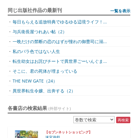
同じ出版社作品の最新刊
一覧を表示
・
毎日もらえる追放特典でゆるゆる辺境ライフ！...
・
与兵衛長屋つれあい帖（2）
・
一晩だけの禁断の恋のはずが憧れの御曹司に溺...
・
私のバラ色ではない人生
・
転生幼女はお詫びチートで異世界ごーいんぐま...
・
そこに、君の死体が埋まっている
・
THE NEW GATE（24）
・
異世界転生令嬢、出奔する（2）
各書店の検索結果
(外部サイト)
再検索
【セブンネットショッピング】
迷宮遊戯