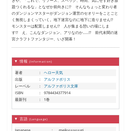
きや、「これで、リソース、スペック、時間、気にせず好き放
題つくれるな」となぜか前向きに!? そんなちょっと変わり者
のダンジョンマスターがダンジョン運営のセオリーをことごと
く無視しまくっていく。地下迷宮なのに地下に造りません!?
モンスターは配置しません!? 人が集まる憩いの場にしま
す!? え、こんなダンジョン、アリなのか……!? 前代未聞の迷
宮クラフトファンタジー、いざ開幕！
▼ 情報
(Information)
著者
：
ヘロー天気
出版
：
アルファポリス
レーベル
：
アルファポリス文庫
ISBN
：
9784434377914
最新刊
：
1巻
▼ 言語
(Language)
Japanese
：
meikyuuyuugi