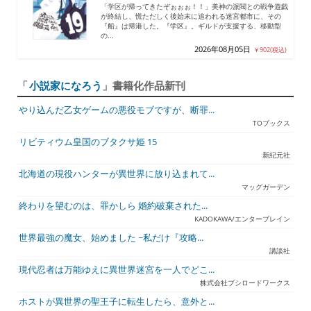
「学区が帰ってきたぞぉぉぉ！！」美神の派閥との戦争遊戯
が終結し、慌ただしく後始末に追われる迷宮都市に、その
『船』は帰港した。『学区』。ギルドが支援する、移動型
の...
2026年08月05日
￥902(税込)
「
小説家になろう
」書籍化作品新刊
やり込んだ乙女ゲームの悪役モブですが、断罪...
TOブックス
リビティウム皇国のブタクサ姫 15
新紀元社
北海道の現役ハンターが異世界に放り込まれて...
マッグガーデン
終わりを望むのは、罪かしら 婚約破棄された...
KADOKAWA/エンターブレイン
世界最強の魔女、始めました ~私だけ『攻略...
講談社
現代忍者は万能ゆえに異世界迷宮を一人でどこ...
株式会社ブシロードワークス
ホストが異世界の聖王子に転生したら、意外と...